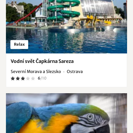
Relax
Vodní svět Čapkárna Sareza
Severní Morava a Slezsko
Ostrava
6
/
10