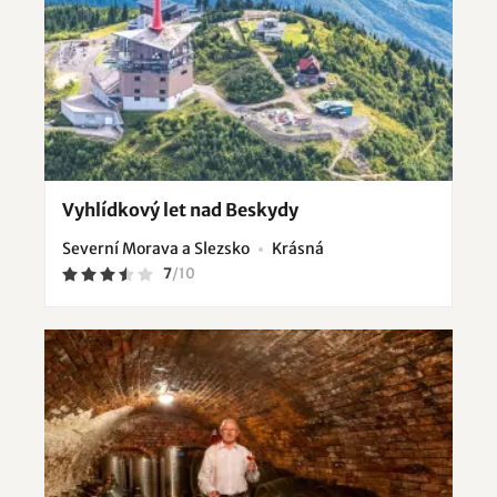
Vyhlídkový let nad Beskydy
Severní Morava a Slezsko
Krásná
7
/
10