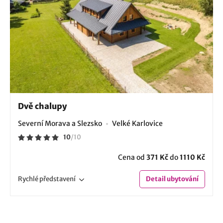
Dvě chalupy
Severní Morava a Slezsko
Velké Karlovice
10
/
10
Cena od
371 Kč
do
1110 Kč
Rychlé
představení
Detail
ubytování