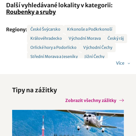
Další vyhledávané lokality v kategorii:
Roubenky a sruby
Regiony:
České Švýcarsko
Krkonoše a Podkrkonoší
Královéhradecko
Východní Morava
Český ráj
Orlické hory a Podorlicko
Východní Čechy
Střední Morava a Jeseníky
Jižní Čechy
Více
Vysočina
Severní Morava a Slezsko
Tipy na zážitky
Zobrazit všechny zážitky