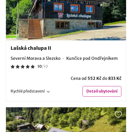
Lašská chalupa II
Severní Morava a Slezsko
Kunčice pod Ondřejníkem
10
/
10
Cena od
552 Kč
do
833 Kč
Rychlé
představení
Detail
ubytování