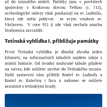
až do minulého století. Počátky jsou v pověstech
spojovány s Krokovou dcerou Tetkou (r. 712),
archeologické nálezy však poukazují na sv. Ludmilu,
která zde měla pobývat se svým vnukem sv.
Václavem. V roce 921 ji zde však nechala snacha
Drahomíra zavraždit.
Tetínská vyhlídka I. přibližuje památky
První Tetínská vyhlídka je dlouhá zhruba jeden
kilometr, na informačních tabulích najdete údaje z
místní historie. Od úvodní souhrnné tabule půjdete
na náves, kde můžete zavítat do Tetínského muzea.
Další zastavení vám přiblíží Kostel sv. Ludmily a
Kostel sv. Kateřiny i faru a nakonec se můžete
seznámit s tetínskými hrady.