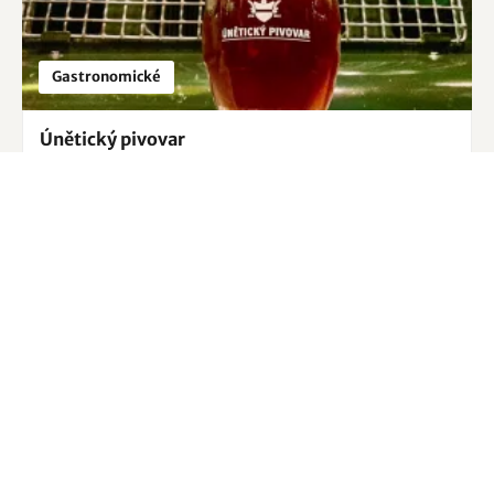
Gastronomické
Únětický pivovar
Střední Čechy
Únětice
8.5
/
10
Co všechno vám nabízí Střední Čechy?
Další zajímavé kategorie
Přidejte své ubytování
Přidejte svůj zážitek