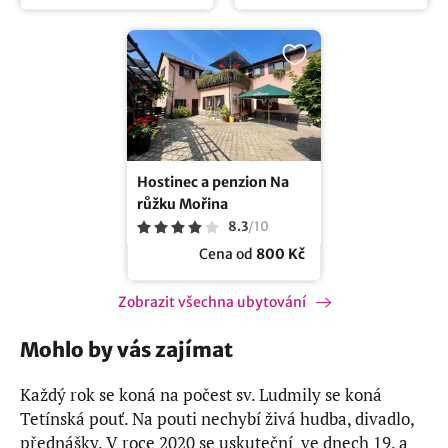
Hostinec a penzion Na
růžku Mořina
8.3
/
10
Cena od
800 Kč
Zobrazit všechna ubytování
Mohlo by vás zajímat
Každý rok se koná na počest sv. Ludmily se koná
Tetínská pouť. Na pouti nechybí živá hudba, divadlo,
přednášky. V roce 2020 se uskuteční ve dnech 19. a