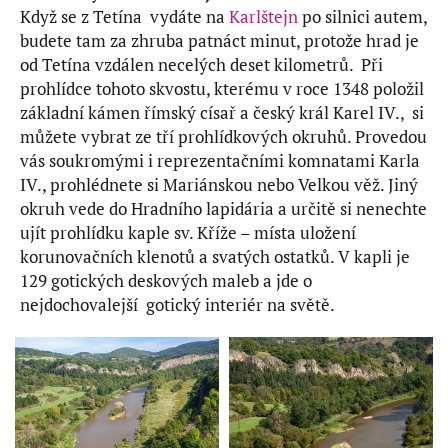
Když se z Tetína vydáte na
Karlštejn
po silnici autem,
budete tam za zhruba patnáct minut, protože hrad je
od Tetína vzdálen necelých deset kilometrů. Při
prohlídce tohoto skvostu, kterému v roce 1348 položil
základní kámen římský císař a český král Karel IV., si
můžete vybrat ze tří prohlídkových okruhů. Provedou
vás soukromými i reprezentačními komnatami Karla
IV., prohlédnete si Mariánskou nebo Velkou věž. Jiný
okruh vede do Hradního lapidária a určitě si nenechte
ujít prohlídku kaple sv. Kříže – místa uložení
korunovačních klenotů a svatých ostatků. V kapli je
129 gotických deskových maleb a jde o
nejdochovalejší gotický interiér na světě.