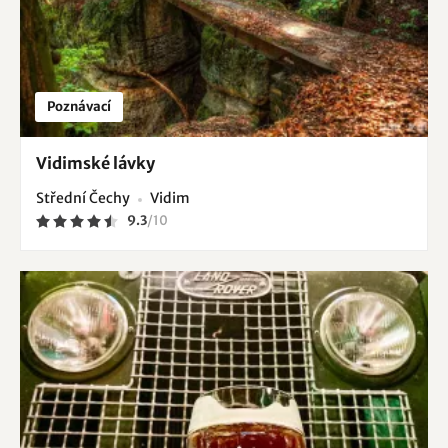
Poznávací
Vidimské lávky
Střední Čechy
Vidim
9.3
/
10