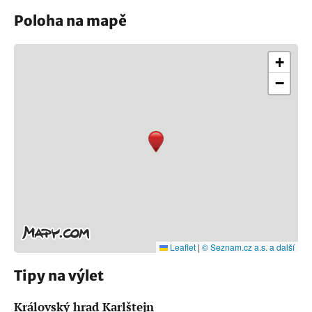
Poloha na mapě
+
−
Leaflet
|
© Seznam.cz a.s. a další
Tipy na výlet
Královský hrad Karlštejn