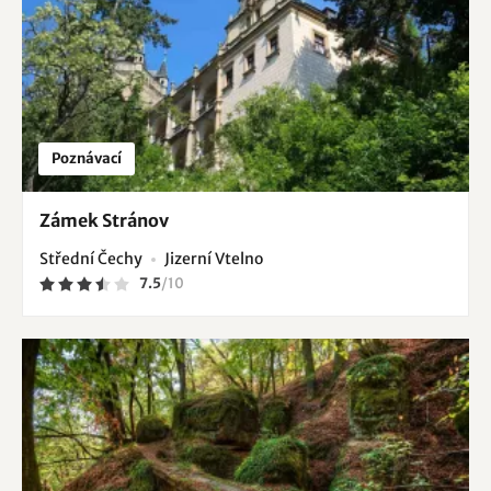
Poznávací
Zámek Stránov
Střední Čechy
Jizerní Vtelno
7.5
/
10