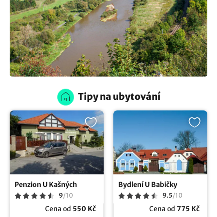
Tipy na ubytování
Penzion U Kašných
Bydlení U Babičky
9
/
10
9.5
/
10
Cena od
550 Kč
Cena od
775 Kč