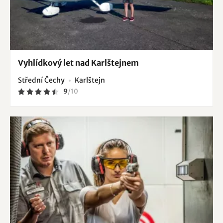
Vyhlídkový let nad Karlštejnem
Střední Čechy
Karlštejn
9
/
10