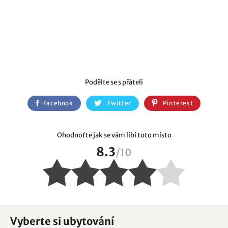
Podělte se s přáteli
Facebook
Twitter
Pinterest
Ohodnoťte jak se vám líbí toto místo
8.3
/
10
Vyberte si ubytování