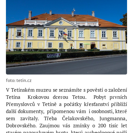
foto: tetin.cz
V Tetínském muzeu se seznámíte s pověstí o založení
Tetína Krokovou dcerou Tetou. Pobyt prvních
Přemyslovců v Tetíně a počátky křesťanství přiblíží
další dokumenty, připomenou vám i osobnosti, které
sem zavítaly. Třeba Čelakovského, Jungmanna,
Dobrovského. Zaujmou vás zmínky o 200 tisíc let
starém pazourkovém hrotu, který archeologové našli