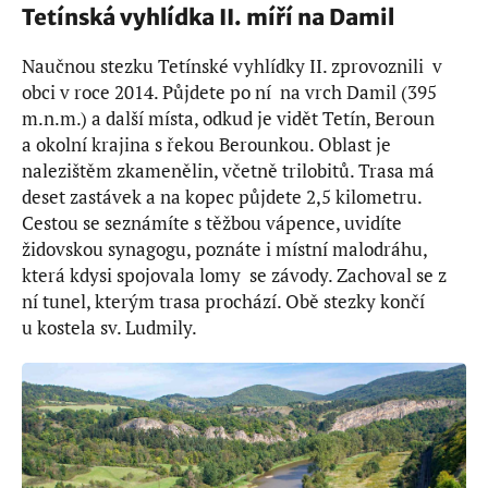
Tetínská vyhlídka II. míří na Damil
Naučnou stezku Tetínské vyhlídky II. zprovoznili v
obci v roce 2014. Půjdete po ní na vrch Damil (395
m.n.m.) a další místa, odkud je vidět Tetín, Beroun
a okolní krajina s řekou Berounkou. Oblast je
nalezištěm zkamenělin, včetně trilobitů. Trasa má
deset zastávek a na kopec půjdete 2,5 kilometru.
Cestou se seznámíte s těžbou vápence, uvidíte
židovskou synagogu, poznáte i místní malodráhu,
která kdysi spojovala lomy se závody. Zachoval se z
ní tunel, kterým trasa prochází. Obě stezky končí
u kostela sv. Ludmily.