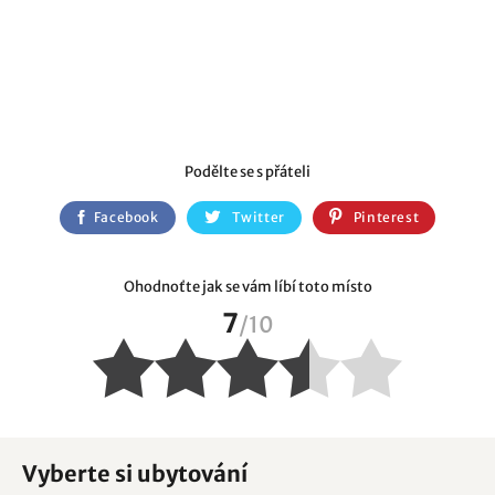
Podělte se s přáteli
Facebook
Twitter
Pinterest
Ohodnoťte jak se vám líbí toto místo
7
/
10
Vyberte si ubytování