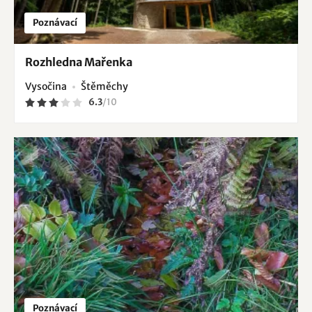
Poznávací
Rozhledna Mařenka
Vysočina
Štěměchy
6.3
/
10
Poznávací