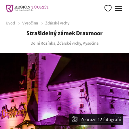
Úvod
Vysočina
Žďárské vrchy
Strašidelný zámek Draxmoor
Dolní Rožínka, Žďárské vrchy, Vysočina
Zobrazit 12 fotografií