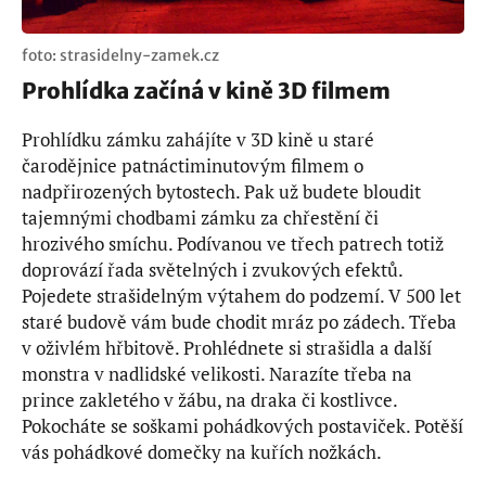
foto: strasidelny-zamek.cz
Prohlídka začíná v kině 3D filmem
Prohlídku zámku zahájíte v 3D kině u staré
čarodějnice patnáctiminutovým filmem o
nadpřirozených bytostech. Pak už budete bloudit
tajemnými chodbami zámku za chřestění či
hrozivého smíchu. Podívanou ve třech patrech totiž
doprovází řada světelných i zvukových efektů.
Pojedete strašidelným výtahem do podzemí. V 500 let
staré budově vám bude chodit mráz po zádech. Třeba
v oživlém hřbitově. Prohlédnete si strašidla a další
monstra v nadlidské velikosti. Narazíte třeba na
prince zakletého v žábu, na draka či kostlivce.
Pokocháte se soškami pohádkových postaviček. Potěší
vás pohádkové domečky na kuřích nožkách.