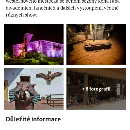
westernového městečka se během sezony koná řada
divadelních, tanečních a dalších vystoupení, včetně
různých show.
+ 8 fotografií
Důležité informace