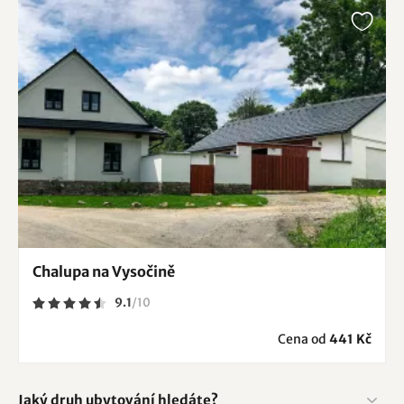
Chalupa na Vysočině
9.1
/
10
Cena od
441 Kč
Jaký druh ubytování hledáte?