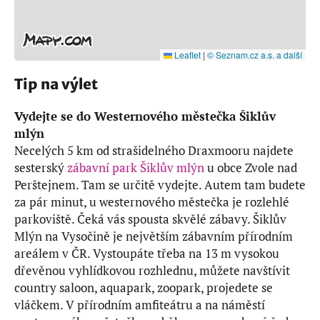
Leaflet
|
© Seznam.cz a.s. a další
Tip na výlet
Vydejte se do Westernového městečka Šiklův
mlýn
Necelých 5 km od strašidelného Draxmooru najdete
sesterský
zábavní park Šiklův mlýn
u obce Zvole nad
Perštejnem. Tam se určitě vydejte. Autem tam budete
za pár minut, u westernového městečka je rozlehlé
parkoviště. Čeká vás spousta skvělé zábavy. Šiklův
Mlýn na Vysočině je největším zábavním přírodním
areálem v ČR. Vystoupáte třeba na 13 m vysokou
dřevěnou vyhlídkovou rozhlednu, můžete navštívit
country saloon, aquapark, zoopark, projedete se
vláčkem. V přírodním amfiteátru a na náměstí