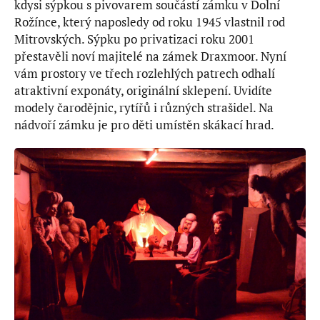
kdysi sýpkou s pivovarem součástí zámku v Dolní
Rožínce, který naposledy od roku 1945 vlastnil rod
Mitrovských. Sýpku po privatizaci roku 2001
přestavěli noví majitelé na zámek Draxmoor. Nyní
vám prostory ve třech rozlehlých patrech odhalí
atraktivní exponáty, originální sklepení. Uvidíte
modely čarodějnic, rytířů i různých strašidel. Na
nádvoří zámku je pro děti umístěn skákací hrad.