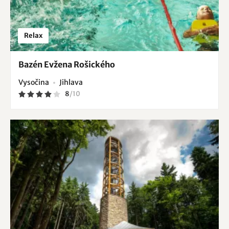
Relax
Bazén Evžena Rošického
Vysočina
Jihlava
8
/
10