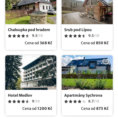
Chaloupka pod hradem
Srub pod Lípou
9.5
/
10
9.5
/
10
Cena od
368 Kč
Cena od
850 Kč
Hotel Medlov
Apartmány Sychrova
9
/
10
8.7
/
10
Cena od
1200 Kč
Cena od
875 Kč