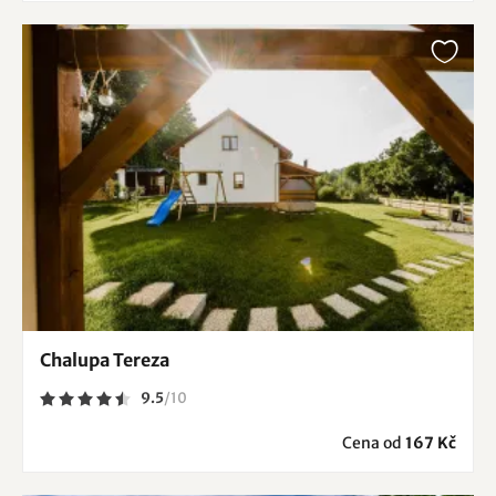
Chalupa Tereza
9.5
/
10
Cena od
167 Kč