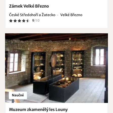
Zámek Velké Březno
České Středohoří a Žatecko
Velké Březno
9
/
10
Naučné
Muzeum zkamenělý les Louny