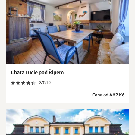
Chata Lucie pod Řípem
9.7
/
10
Cena od
462 Kč