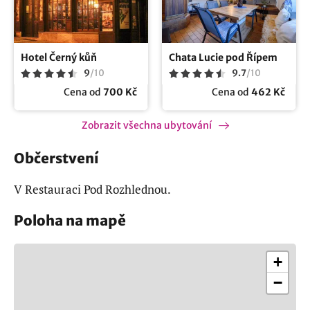
Hotel Černý kůň
Chata Lucie pod Řípem
9
/
10
9.7
/
10
Cena od
700 Kč
Cena od
462 Kč
Zobrazit všechna ubytování
Občerstvení
V Restauraci Pod Rozhlednou.
Poloha na mapě
+
−