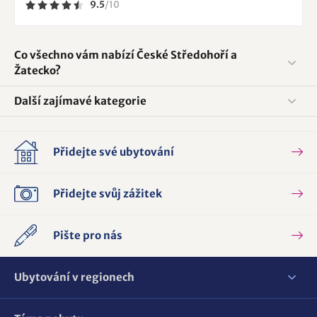
9.5
/
10
Co všechno vám nabízí České Středohoří a
Žatecko?
Další zajímavé kategorie
Přidejte své ubytování
Přidejte svůj zážitek
Pište pro nás
Ubytování v regionech