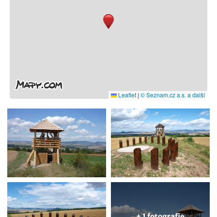
Leaflet
|
© Seznam.cz a.s. a další
+ 1 fotografie