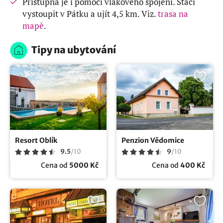
Přístupná je i pomocí vlakového spojení. Stačí
vystoupit v Pátku a ujít 4,5 km. Viz.
trasa na
mapě
.
Tipy na ubytování
Resort Oblík
Penzion Vědomice
9.5
/
10
9
/
10
Cena od
5000 Kč
Cena od
400 Kč