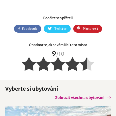
Podělte se s přáteli
Facebook
Twitter
Pinterest
Ohodnoťte jak se vám líbí toto místo
9
/
10
Vyberte si ubytování
Zobrazit všechna ubytování