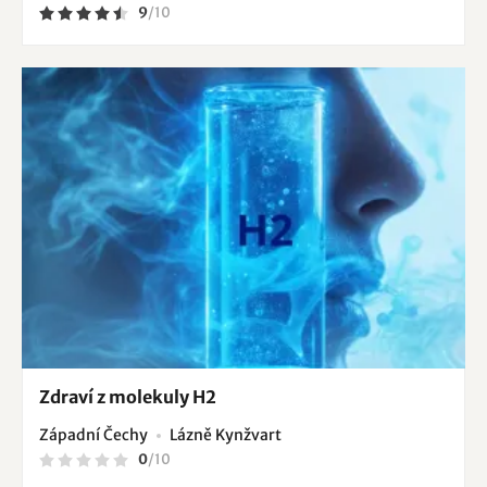
9
/
10
Zdraví z molekuly H2
Západní Čechy
Lázně Kynžvart
0
/
10