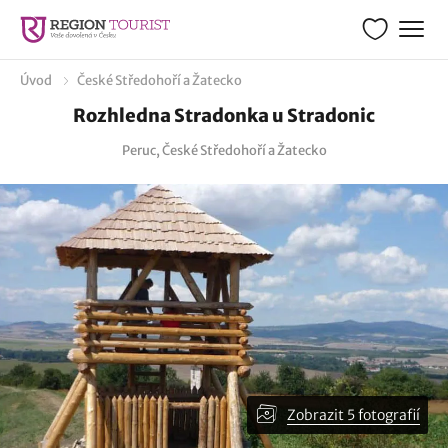
Úvod
České Středohoří a Žatecko
Rozhledna Stradonka u Stradonic
Peruc, České Středohoří a Žatecko
Zobrazit 5 fotografií