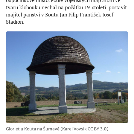
odpočinkové místo. Podle vojenských map altán ve
tvaru klobouku nechal na počátku 19. století postavit
majitel panství v Koutu Jan Filip František Josef
Stadion.
Gloriet u Kouta na Šumavě (Karel Vovsík CC BY 3.0)