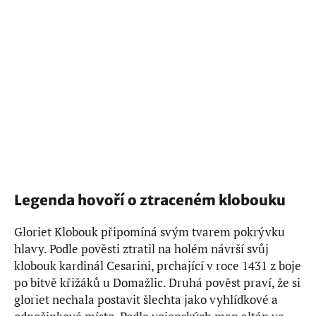
Legenda hovoří o ztraceném klobouku
Gloriet Klobouk připomíná svým tvarem pokrývku
hlavy. Podle pověsti ztratil na holém návrší svůj
klobouk kardinál Cesarini, prchající v roce 1431 z boje
po bitvě křižáků u Domažlic. Druhá pověst praví, že si
gloriet nechala postavit šlechta jako vyhlídkové a