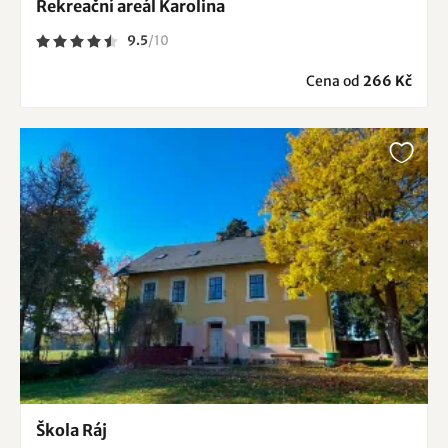
Rekreační areál Karolina
9.5
/
10
Cena od
266 Kč
Škola Ráj