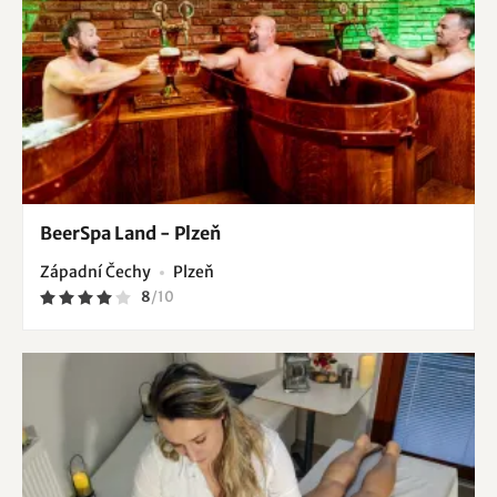
BeerSpa Land - Plzeň
Západní Čechy
Plzeň
8
/
10