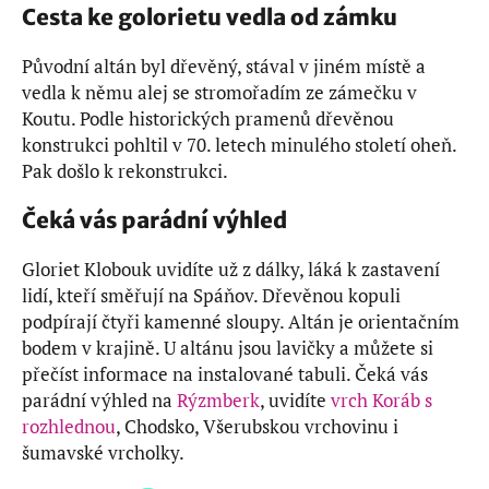
Cesta ke golorietu vedla od zámku
Původní altán byl dřevěný, stával v jiném místě a
vedla k němu alej se stromořadím ze zámečku v
Koutu. Podle historických pramenů dřevěnou
konstrukci pohltil v 70. letech minulého století oheň.
Pak došlo k rekonstrukci.
Čeká vás parádní výhled
Gloriet Klobouk uvidíte už z dálky, láká k zastavení
lidí, kteří směřují na Spáňov. Dřevěnou kopuli
podpírají čtyři kamenné sloupy. Altán je orientačním
bodem v krajině. U altánu jsou lavičky a můžete si
přečíst informace na instalované tabuli. Čeká vás
parádní výhled na
Rýzmberk
, uvidíte
vrch Koráb s
rozhlednou
, Chodsko, Všerubskou vrchovinu i
šumavské vrcholky.