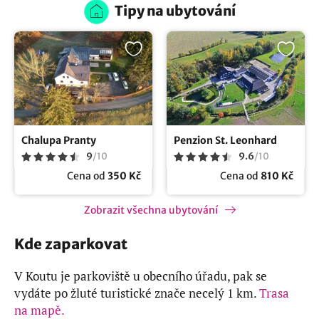
Tipy na ubytování
Chalupa Pranty
Penzion St. Leonhard
9
/
10
9.6
/
10
Cena od
350 Kč
Cena od
810 Kč
Zobrazit všechna ubytování
Kde zaparkovat
V Koutu je parkoviště u obecního úřadu, pak se
vydáte po žluté turistické znače necelý 1 km.
Trasa
na mapě.