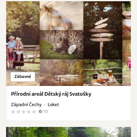
Zábavné
Přírodní areál Dětský ráj Svatošky
Západní Čechy
Loket
0
/
10