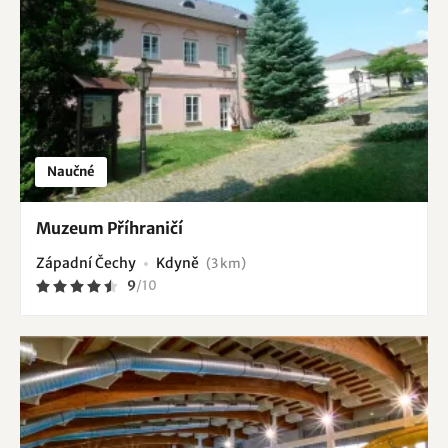
Naučné
Muzeum Příhraničí
Západní Čechy
Kdyně
(3 km)
9
/
10