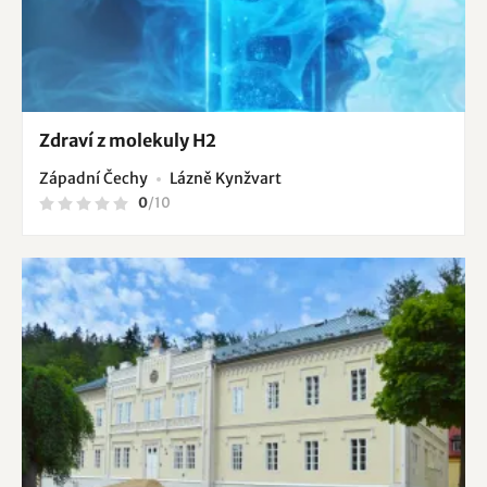
Zdraví z molekuly H2
Západní Čechy
Lázně Kynžvart
0
/
10