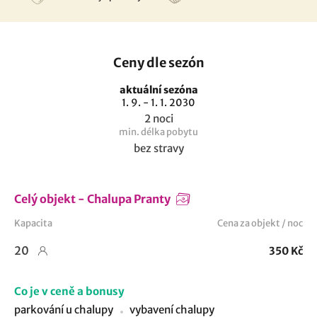
Ceny dle sezón
aktuální sezóna
1. 9. - 1. 1. 2030
2 noci
min. délka pobytu
bez stravy
Celý objekt - Chalupa Pranty
Kapacita
Cena za objekt / noc
20
350 Kč
Co je v ceně a bonusy
parkování u chalupy
vybavení chalupy