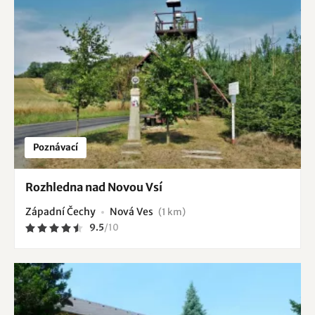
Poznávací
Rozhledna nad Novou Vsí
Západní Čechy
Nová Ves
(1 km)
9.5
/
10