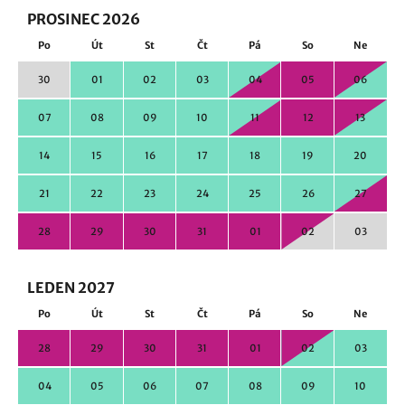
PROSINEC 2026
Po
Út
St
Čt
Pá
So
Ne
30
01
02
03
04
05
06
07
08
09
10
11
12
13
14
15
16
17
18
19
20
21
22
23
24
25
26
27
28
29
30
31
01
02
03
LEDEN 2027
Po
Út
St
Čt
Pá
So
Ne
28
29
30
31
01
02
03
04
05
06
07
08
09
10