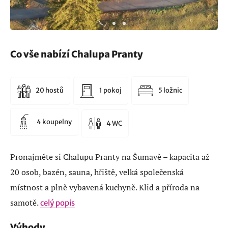
Co vše nabízí Chalupa Pranty
20 hostů
1 pokoj
5 ložnic
4 koupelny
4 WC
Pronajměte si Chalupu Pranty na Šumavě – kapacita až
20 osob, bazén, sauna, hřiště, velká společenská
místnost a plně vybavená kuchyně. Klid a příroda na
samotě.
celý popis
Výhody