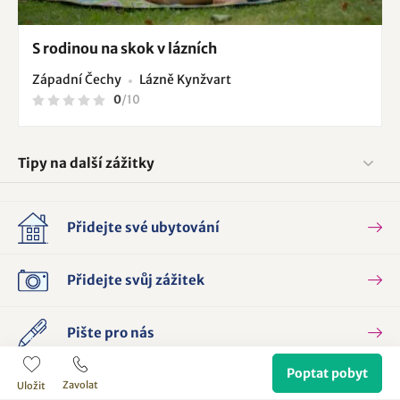
S rodinou na skok v lázních
Západní Čechy
Lázně Kynžvart
0
/
10
Tipy na další zážitky
Přidejte své ubytování
Přidejte svůj zážitek
Pište pro nás
Poptat pobyt
Ubytování v regionech
Zavolat
Uložit