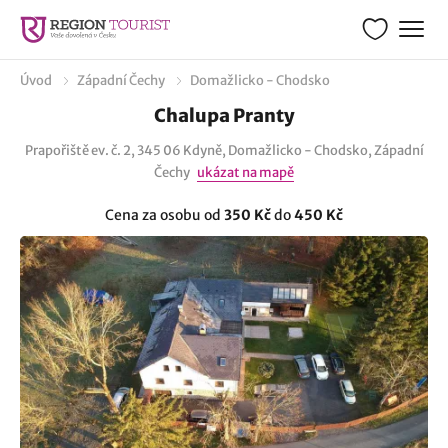
Úvod
Západní Čechy
Domažlicko - Chodsko
Chalupa Pranty
Prapořiště ev. č. 2, 345 06 Kdyně, Domažlicko - Chodsko, Západní
Čechy
ukázat na mapě
Cena za osobu od
350 Kč
do
450 Kč