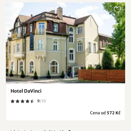
Hotel DaVinci
9
/
10
Cena od
572 Kč