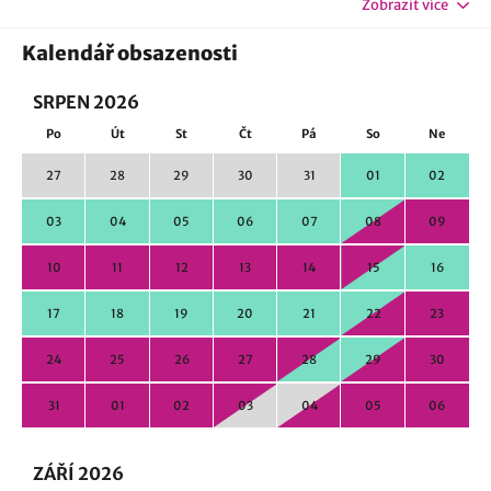
Zobrazit více
Kalendář obsazenosti
SRPEN 2026
Po
Út
St
Čt
Pá
So
Ne
27
28
29
30
31
01
02
03
04
05
06
07
08
09
10
11
12
13
14
15
16
17
18
19
20
21
22
23
24
25
26
27
28
29
30
31
01
02
03
04
05
06
ZÁŘÍ 2026