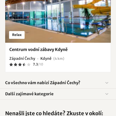
Relax
Centrum vodní zábavy Kdyně
Západní Čechy
Kdyně
(4 km)
7.3
/
10
Co všechno vám nabízí Západní Čechy?
Další zajímavé kategorie
Nenašli jste co hledáte? Zkuste v okolí: