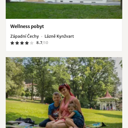
Wellness pobyt
Západní Čechy
Lázně Kynžvart
8.7
/
10