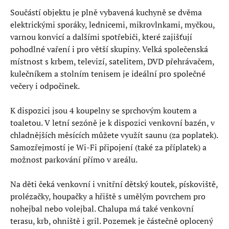
Součástí objektu je plně vybavená kuchyně se dvěma
elektrickými sporáky, lednicemi, mikrovlnkami, myčkou,
varnou konvicí a dalšími spotřebiči, které zajišťují
pohodlné vaření i pro větší skupiny. Velká společenská
místnost s krbem, televizí, satelitem, DVD přehrávačem,
kulečníkem a stolním tenisem je ideální pro společné
večery i odpočinek.
K dispozici jsou 4 koupelny se sprchovým koutem a
toaletou. V letní sezóně je k dispozici venkovní bazén, v
chladnějších měsících můžete využít saunu (za poplatek).
Samozřejmostí je Wi-Fi připojení (také za příplatek) a
možnost parkování přímo v areálu.
Na děti čeká venkovní i vnitřní dětský koutek, pískoviště,
prolézačky, houpačky a hřiště s umělým povrchem pro
nohejbal nebo volejbal. Chalupa má také venkovní
terasu, krb, ohniště i gril. Pozemek je částečně oplocený