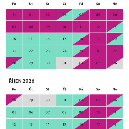
Po
Út
St
Čt
Pá
So
Ne
31
01
02
03
04
05
06
07
08
09
10
11
12
13
14
15
16
17
18
19
20
21
22
23
24
25
26
27
28
29
30
01
02
03
04
ŘÍJEN 2026
Po
Út
St
Čt
Pá
So
Ne
28
29
30
01
02
03
04
05
06
07
08
09
10
11
12
13
14
15
16
17
18