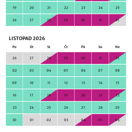
19
20
21
22
23
24
25
26
27
28
29
30
31
01
LISTOPAD 2026
Po
Út
St
Čt
Pá
So
Ne
26
27
28
29
30
31
01
02
03
04
05
06
07
08
09
10
11
12
13
14
15
16
17
18
19
20
21
22
23
24
25
26
27
28
29
30
01
02
03
04
05
06