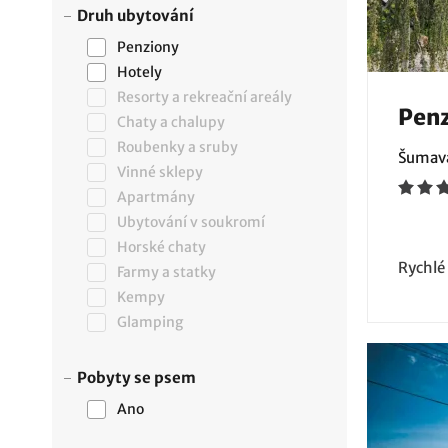
Druh ubytování
Penziony
Hotely
Resorty a rekreační areály
Penz
Chaty a chalupy
Roubenky a sruby
Šumava
Vinné sklepy
Apartmány
Ubytování v soukromí
Horské chaty
Rychlé
Farmy a statky
Kempy
Glamping
Pobyty se psem
Ano