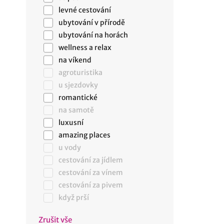
levné cestování
ubytování v přírodě
ubytování na horách
wellness a relax
na víkend
agroturistika
u sjezdovky
romantické
na samotě
luxusní
amazing places
u vody
cestování za jídlem
cestování za vínem
cestování za pivem
když prší
Zrušit vše