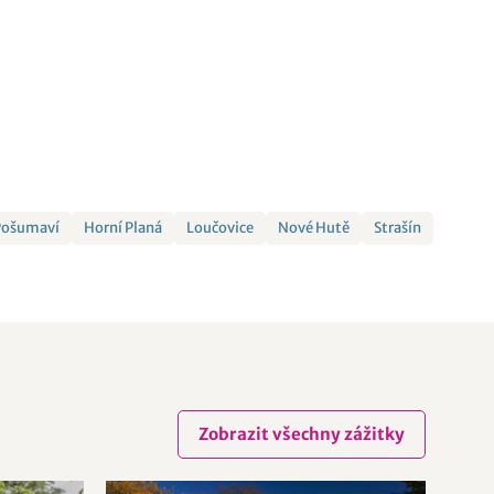
 Pošumaví
Horní Planá
Loučovice
Nové Hutě
Strašín
Zobrazit všechny zážitky