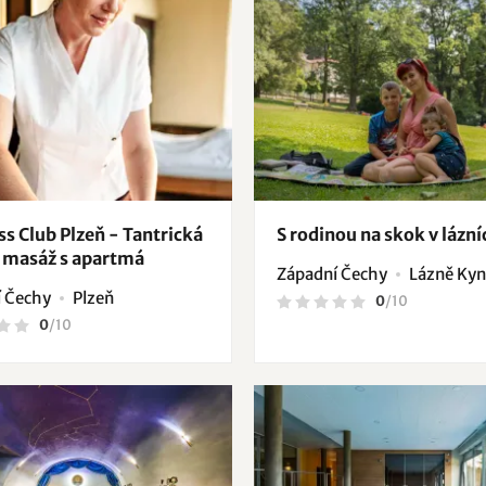
s Club Plzeň - Tantrická
S rodinou na skok v lázní
 masáž s apartmá
Západní Čechy
Lázně Kyn
 Čechy
Plzeň
0
/
10
0
/
10