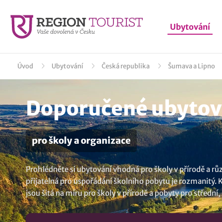
Ubytování
Úvod
Ubytování
Česká republika
Šumava a Lipno
Doporučené ubytová
pro školy a organizace
Prohlédněte si ubytování vhodná pro školy v přírodě a rů
přijatelná pro uspořádání školního pobytu je rozmanitý. K
jsou šitá na míru pro školy v přírodě a pobyty pro střední
lokalitě Železná Ruda
..