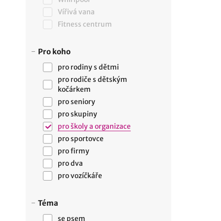
Vířivá vana
Fitness centrum
Pro koho
pro rodiny s dětmi
pro rodiče s dětským
kočárkem
pro seniory
pro skupiny
pro školy a organizace
pro sportovce
pro firmy
pro dva
pro vozíčkáře
Téma
se psem