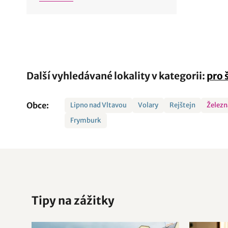
Další vyhledávané lokality v kategorii:
pro 
Obce:
Lipno nad Vltavou
Volary
Rejštejn
Železn
Frymburk
Tipy na zážitky