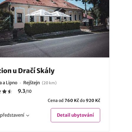
ion u Dračí Skály
 a Lipno
Rejštejn
(20 km)
9.3
/
10
Cena od
760 Kč
do
920 Kč
představení
Detail
ubytování