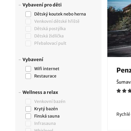
Vybavení pro děti
Dětský koutek nebo herna
Venkovní dětské hřiště
Dětská postýlka
Dětská židlička
Přebalovací pult
Vybavení
Wifi internet
Penz
Restaurace
Šumava
Wellness a relax
Venkovní bazén
Krytý bazén
Rychlé
Finská sauna
Infrasauna
Whirlpool