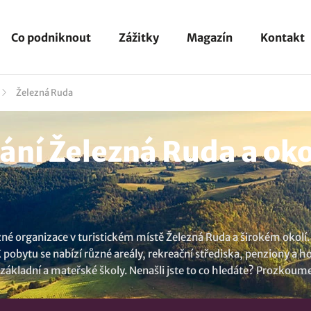
Co podniknout
Zážitky
Magazín
Kontakt
Železná Ruda
ní Železná Ruda a oko
zné organizace v turistickém místě Železná Ruda a širokém okolí.
 pobytu se nabízí různé areály, rekreační střediska, penziony a h
, základní a mateřské školy. Nenašli jste to co hledáte? Prozkoume