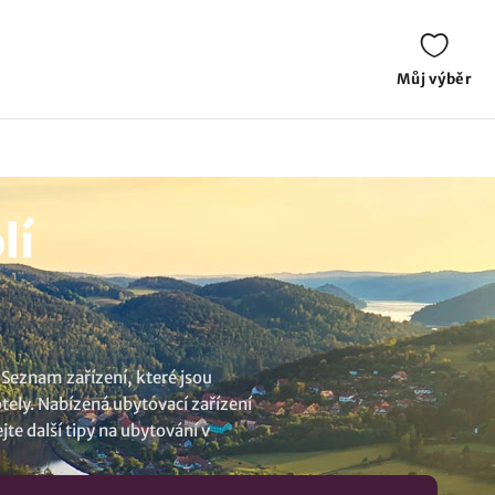
Můj výběr
lí
 Seznam zařízení, které jsou
otely. Nabízená ubytovací zařízení
jte další tipy na
ubytování v