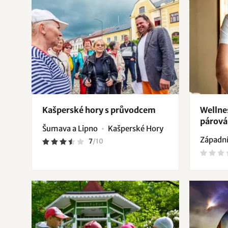
Kašperské hory s průvodcem
Wellnes
párová
Šumava a Lipno
Kašperské Hory
Západní
7
/
10