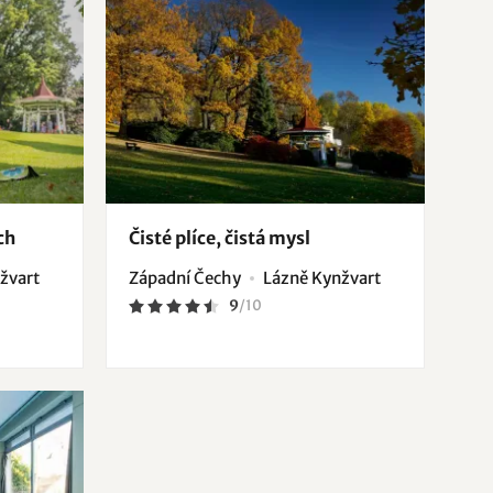
ch
Čisté plíce, čistá mysl
žvart
Západní Čechy
Lázně Kynžvart
9
/
10