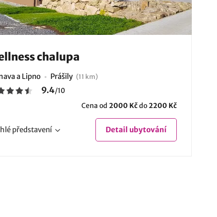
llness chalupa
ava a Lipno
Prášily
(11 km)
9.4
/
10
Cena od
2000 Kč
do
2200 Kč
hlé
představení
Detail
ubytování