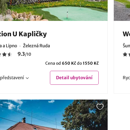
ion U Kapličky
We
 a Lipno
Železná Ruda
Šum
9.3
/
10
Cena od
650 Kč
do
1550 Kč
představení
Detail
ubytování
Ryc