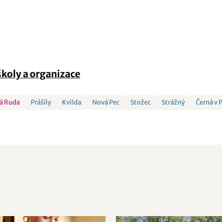
školy a organizace
á Ruda
Prášily
Kvilda
Nová Pec
Stožec
Strážný
Černá v