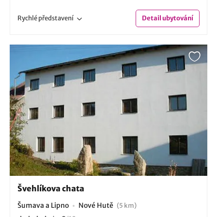
Rychlé
představení
Detail
ubytování
Švehlíkova chata
Šumava a Lipno
Nové Hutě
(5 km)