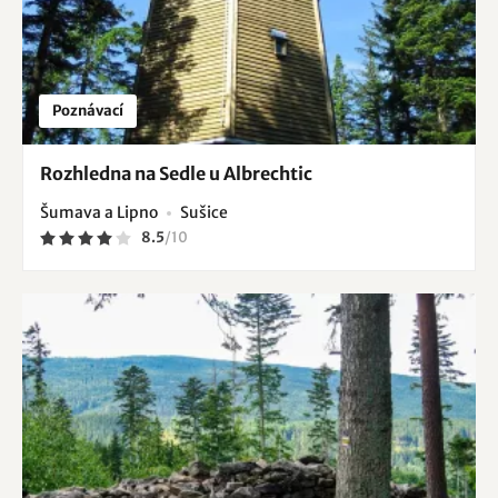
Poznávací
Rozhledna na Sedle u Albrechtic
Šumava a Lipno
Sušice
8.5
/
10