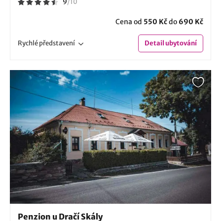
9
/
10
Cena od
550 Kč
do
690 Kč
Rychlé
představení
Detail
ubytování
Penzion u Dračí Skály