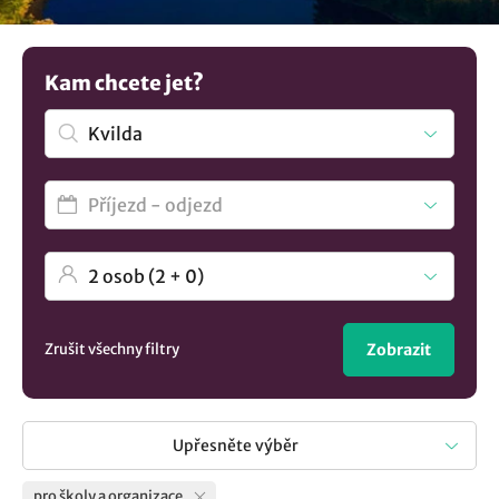
středisku. Ubytování se standardně nabízí s plnou penzí a
pitným režimem nebo případně s polopenzí. Máte jinou
představu? V nabídce máme více možností
ubytování v
Kam chcete jet?
lokalitě Kvilda
..
Zrušit všechny filtry
Zobrazit
Upřesněte výběr
pro školy a organizace