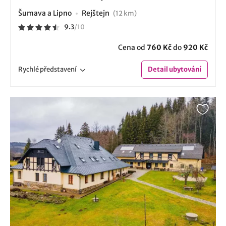
Šumava a Lipno
Rejštejn
(12 km)
9.3
/
10
Cena od
760 Kč
do
920 Kč
Rychlé
představení
Detail
ubytování