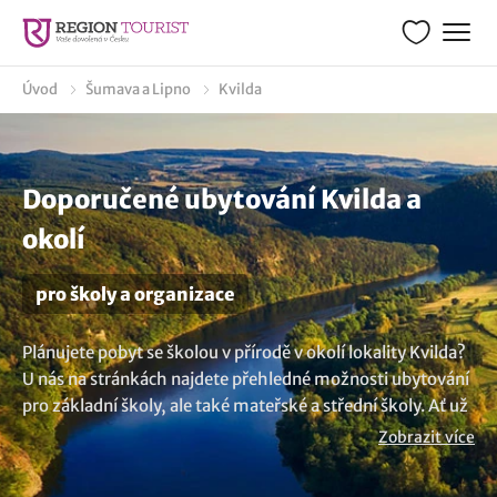
Úvod
Šumava a Lipno
Kvilda
Doporučené ubytování Kvilda a
okolí
pro školy a organizace
Plánujete pobyt se školou v přírodě v okolí lokality Kvilda?
U nás na stránkách najdete přehledné možnosti ubytování
pro základní školy, ale také mateřské a střední školy. Ať už
plánujete pobyt pro vaší školu nebo organizaci, u nás
Zobrazit více
najdete možnosti, kde se ubytovat. Školní pobyty je
možné uskutečnit v hotelu, penzionu nebo v rekreačním