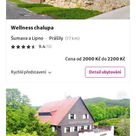
Wellness chalupa
Šumava a Lipno
Prášily
(17 km)
9.4
/
10
Cena od
2000 Kč
do
2200 Kč
Rychlé
představení
Detail
ubytování