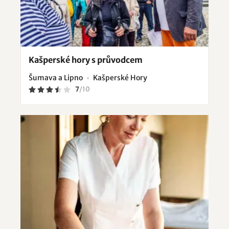
Kašperské hory s průvodcem
Šumava a Lipno
Kašperské Hory
7
/
10