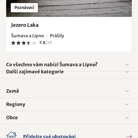
Poznávací
Jezero Laka
Šumava a Lipno
Prášily
7.8
/
10
Co všechno vám nabízí Šumava a Lipno?
Další zajímavé kategorie
Země
Regiony
Obce
Přidejte své ubytování