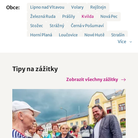
Obce:
Lipno nad Vltavou
Volary
Rejštejn
Železná Ruda
Prášily
Kvilda
Nová Pec
Stožec
Strážný
Černá v Pošumaví
Horní Planá
Loučovice
Nové Hutě
Strašín
Více
Frymburk
Tipy na zážitky
Zobrazit všechny zážitky