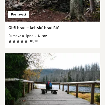
Poznávací
Obří hrad – keltské hradiště
Šumava a Lipno
Nicov
10
/
10