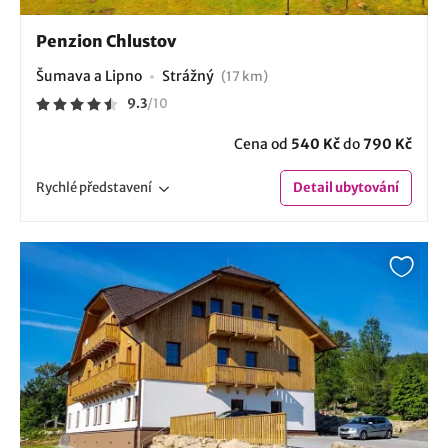
Penzion Chlustov
Šumava a Lipno
Strážný
(17 km)
9.3
/
10
Cena od
540 Kč
do
790 Kč
Rychlé
představení
Detail
ubytování