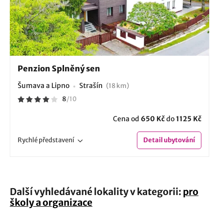
Penzion Splněný sen
Šumava a Lipno
Strašín
(18 km)
8
/
10
Cena od
650 Kč
do
1125 Kč
Rychlé
představení
Detail
ubytování
Další vyhledávané lokality v kategorii:
pro
školy a organizace