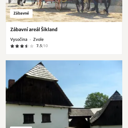
Zábavné
Zábavní areál Šikland
Vysočina
Zvole
7.5
/
10