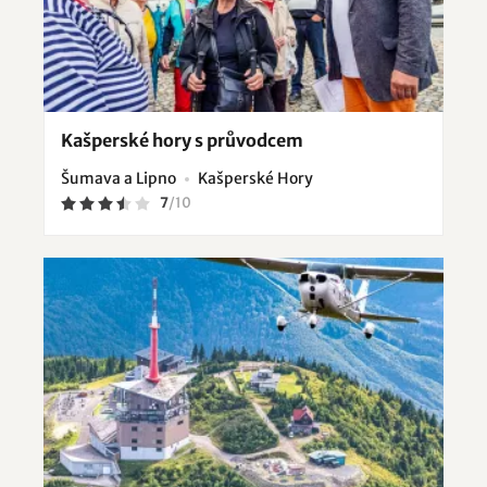
Kašperské hory s průvodcem
Šumava a Lipno
Kašperské Hory
7
/
10