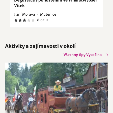
Degustace s pohoštěním ve Vinařství Josef
Vítek
Jižní Morava
Mutěnice
6.6
/
10
Aktivity a zajímavosti v okolí
Všechny tipy Vysočina