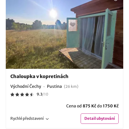
Chaloupka v kopretinách
Východní Čechy
Pustina
(26 km)
9.3
/
10
Cena od
875 Kč
do
1750 Kč
Rychlé
představení
Detail
ubytování