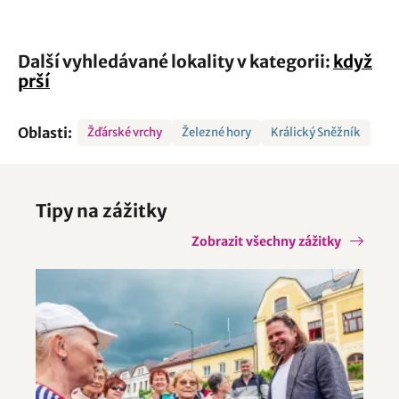
Další vyhledávané lokality v kategorii:
když
prší
Oblasti:
Žďárské vrchy
Železné hory
Králický Sněžník
Tipy na zážitky
Zobrazit všechny zážitky