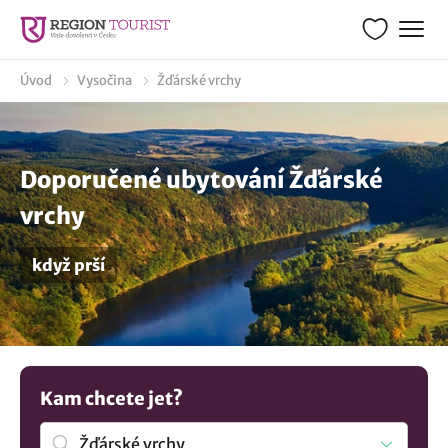
Úvod
Vysočina
Žďárské vrchy
Doporučené ubytování Žďárské
vrchy
když prší
Kam chcete jet?