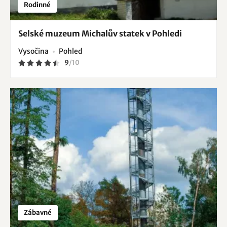
Rodinné
Selské muzeum Michalův statek v Pohledi
Vysočina
Pohled
9
/
10
Zábavné