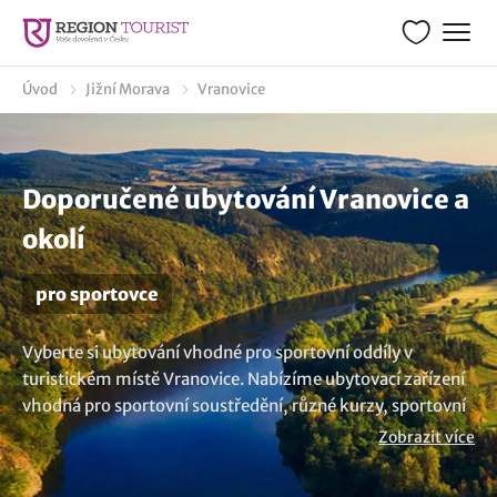
Úvod
Jižní Morava
Vranovice
Doporučené ubytování Vranovice a
okolí
pro sportovce
Vyberte si ubytování vhodné pro sportovní oddíly v
turistickém místě Vranovice. Nabízíme ubytovací zařízení
vhodná pro sportovní soustředění, různé kurzy, sportovní
pobyty s vybavením přizpůsobeným vašim představám.
Zobrazit více
Věnujete se turistice, cyklistice nebo vodním sportům?
Každé ubytování vyniká něčím jiným, ale s jistotou najdete