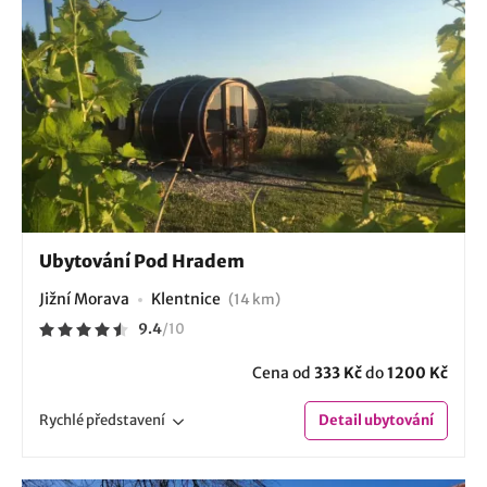
Ubytování Pod Hradem
Jižní Morava
Klentnice
(14 km)
9.4
/
10
Cena od
333 Kč
do
1200 Kč
Rychlé
představení
Detail
ubytování