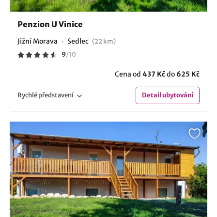
Penzion U Vinice
Jižní Morava
Sedlec
(22 km)
9
/
10
Cena od
437 Kč
do
625 Kč
Rychlé
představení
Detail
ubytování