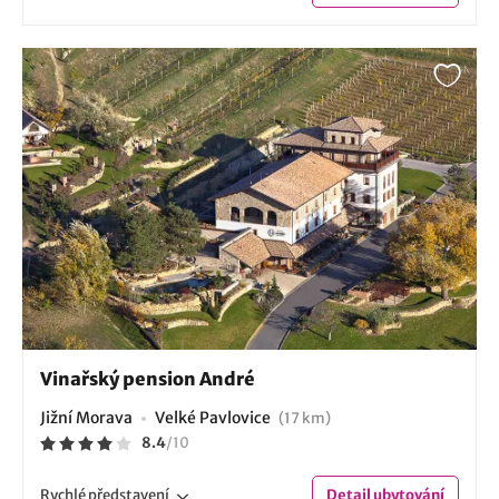
Vinařský pension André
Jižní Morava
Velké Pavlovice
(17 km)
8.4
/
10
Rychlé
představení
Detail
ubytování