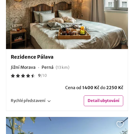
Rezidence Pálava
Jižní Morava
Perná
(13 km)
9
/
10
Cena od
1400 Kč
do
2250 Kč
Rychlé
představení
Detail
ubytování