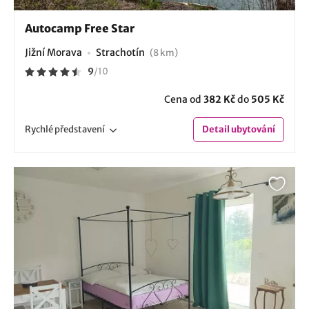
Autocamp Free Star
Jižní Morava
Strachotín
(8 km)
9
/
10
Cena od
382 Kč
do
505 Kč
Rychlé
představení
Detail
ubytování