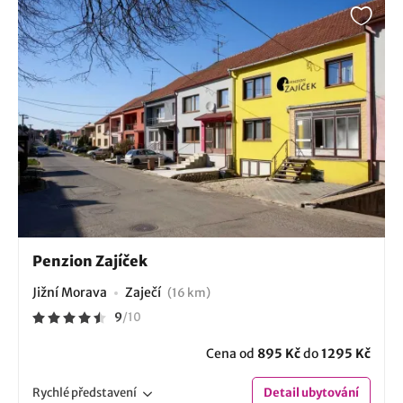
Penzion Zajíček
Jižní Morava
Zaječí
(16 km)
9
/
10
Cena od
895 Kč
do
1295 Kč
Rychlé
představení
Detail
ubytování