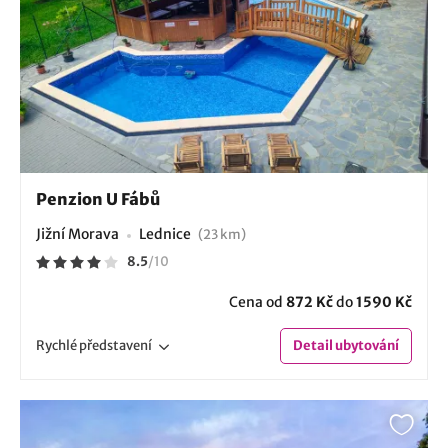
Penzion U Fábů
Jižní Morava
Lednice
(23 km)
8.5
/
10
Cena od
872 Kč
do
1590 Kč
Rychlé
představení
Detail
ubytování