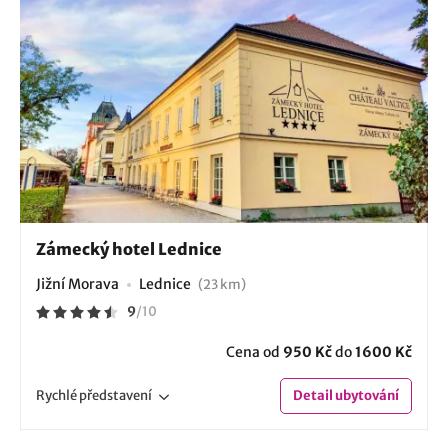
Zámecký hotel Lednice
Jižní Morava
Lednice
(23 km)
9
/
10
Cena od
950 Kč
do
1600 Kč
Rychlé
představení
Detail
ubytování