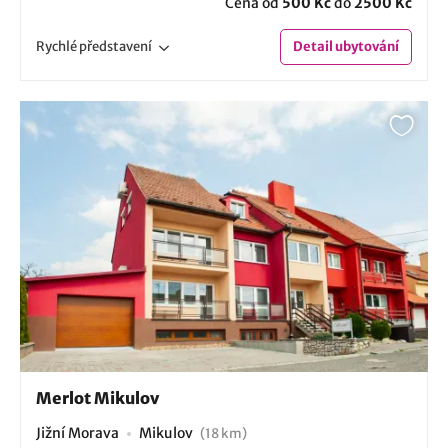
Cena od
500 Kč
do
2500 Kč
Rychlé
představení
Detail
ubytování
Merlot Mikulov
Jižní Morava
Mikulov
(18 km)