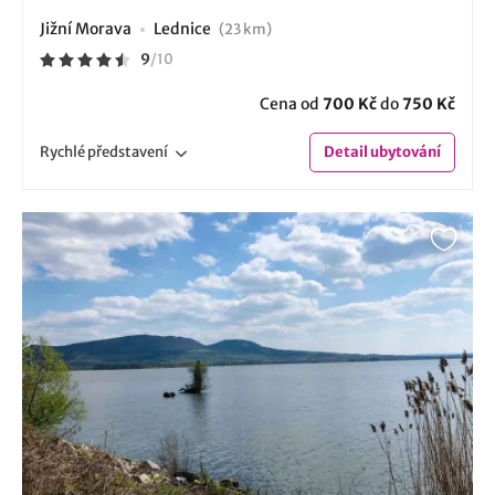
Jižní Morava
Lednice
(23 km)
9
/
10
Cena od
700 Kč
do
750 Kč
Rychlé
představení
Detail
ubytování