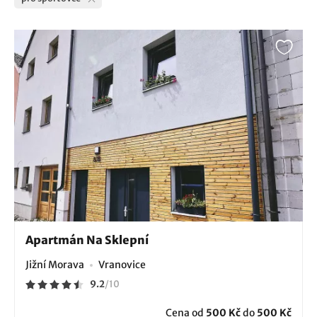
Apartmán Na Sklepní
Jižní Morava
Vranovice
9.2
/
10
Cena od
500 Kč
do
500 Kč