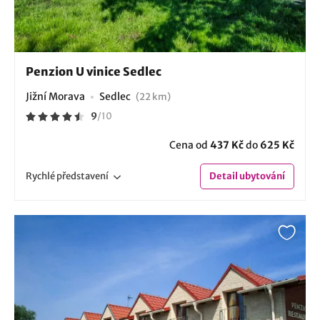
Penzion U vinice Sedlec
Jižní Morava
Sedlec
(22 km)
9
/
10
Cena od
437 Kč
do
625 Kč
Rychlé
představení
Detail
ubytování