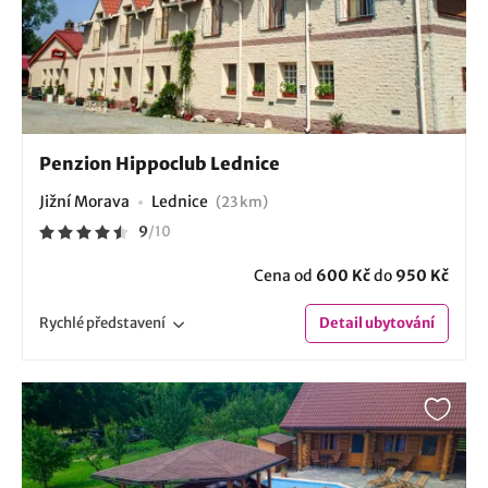
Penzion Hippoclub Lednice
Jižní Morava
Lednice
(23 km)
9
/
10
Cena od
600 Kč
do
950 Kč
Rychlé
představení
Detail
ubytování