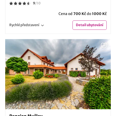
9
/
10
Cena od
700 Kč
do
1000 Kč
Rychlé
představení
Detail
ubytování
Penzion Mušlov