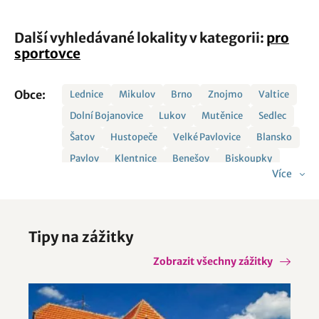
Další vyhledávané lokality v kategorii:
pro
sportovce
Obce:
Lednice
Mikulov
Brno
Znojmo
Valtice
Dolní Bojanovice
Lukov
Mutěnice
Sedlec
Šatov
Hustopeče
Velké Pavlovice
Blansko
Pavlov
Klentnice
Benešov
Biskoupky
Více
Dražůvky
Lančov
Lužice
Mikulčice
Nemojany
Pavlice
Perná
Rakvice
Rohatec
Strachotín
Štítary
Tvořihráz
Tipy na zážitky
Tvrdonice
Týnec
Vísky
Vranovice
Zaječí
Zobrazit všechny zážitky
Ždánice
Velké Bílovice