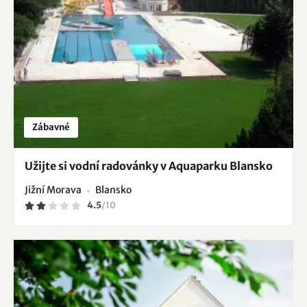
Zábavné
Užijte si vodní radovánky v Aquaparku Blansko
Jižní Morava
Blansko
4.5
/
10