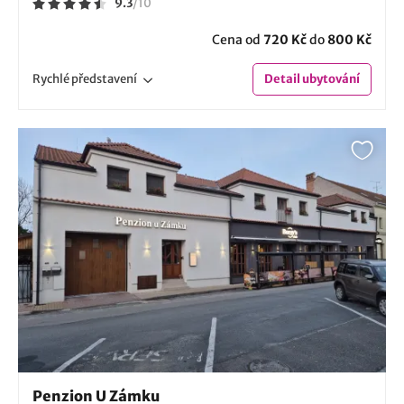
9.3
/
10
Cena od
720 Kč
do
800 Kč
Rychlé
představení
Detail
ubytování
Penzion U Zámku