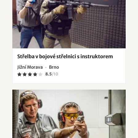
Střelba v bojové střelnici s instruktorem
Jižní Morava
Brno
8.5
/
10