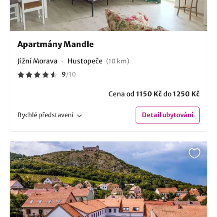
Apartmány Mandle
Jižní Morava
Hustopeče
(10 km)
9
/
10
Cena od
1150 Kč
do
1250 Kč
Rychlé
představení
Detail
ubytování