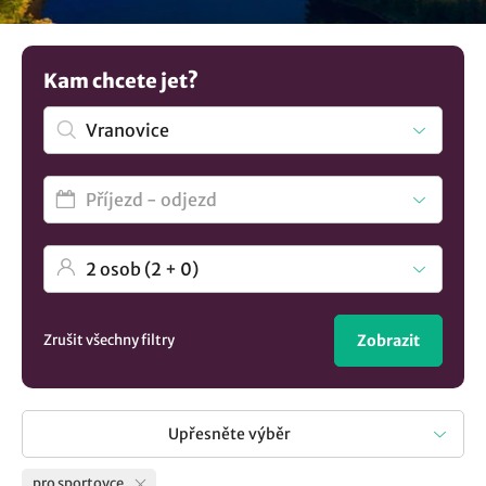
přesně to, co hledáte. Třeba i s vlastním fotbalovým nebo
volejbalovým hřištěm. Chcete víc variant? Prohlédněte si
naši nabídku všech
ubytování v lokalitě Vranovice
..
Kam chcete jet?
Zrušit všechny filtry
Zobrazit
Upřesněte výběr
pro sportovce