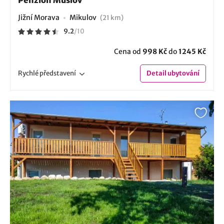
Jižní Morava
Mikulov
(21 km)
9.2
/
10
Cena od
998 Kč
do
1245 Kč
Rychlé
představení
Detail
ubytování