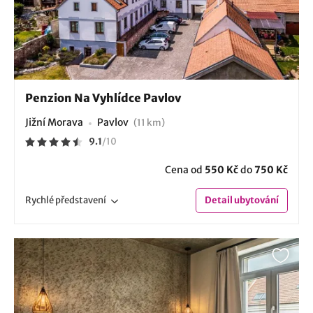
Penzion Na Vyhlídce Pavlov
Jižní Morava
Pavlov
(11 km)
9.1
/
10
Cena od
550 Kč
do
750 Kč
Rychlé
představení
Detail
ubytování