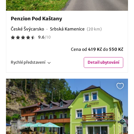
Penzion Pod Kaštany
České Švýcarsko
Srbská Kamenice
(20 km)
9.6
/
10
Cena od
419 Kč
do
550 Kč
Rychlé
představení
Detail
ubytování