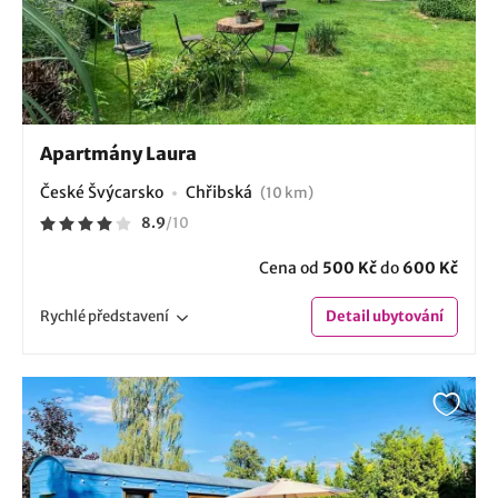
Apartmány Laura
České Švýcarsko
Chřibská
(10 km)
8.9
/
10
Cena od
500 Kč
do
600 Kč
Rychlé
představení
Detail
ubytování