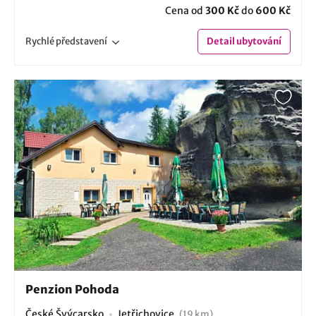
Cena od
300 Kč
do
600 Kč
Rychlé
představení
Detail
ubytování
Penzion Pohoda
České Švýcarsko
Jetřichovice
(19 km)