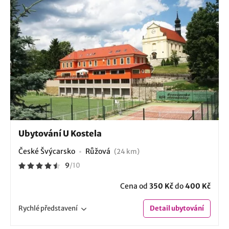
Ubytování U Kostela
České Švýcarsko
Růžová
(24 km)
9
/
10
Cena od
350 Kč
do
400 Kč
Rychlé
představení
Detail
ubytování