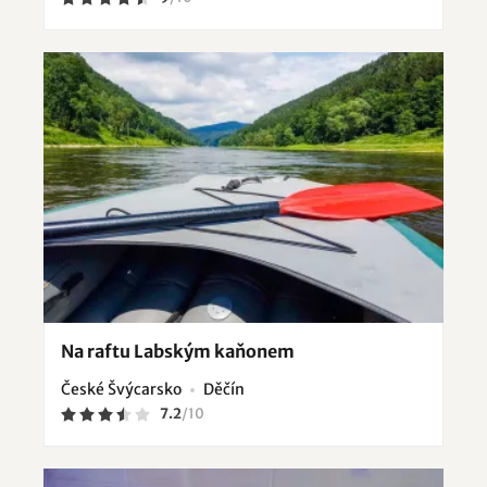
Na raftu Labským kaňonem
České Švýcarsko
Děčín
7.2
/
10