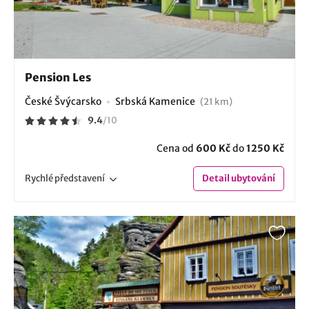
Pension Les
České Švýcarsko
Srbská Kamenice
(21 km)
9.4
/
10
Cena od
600 Kč
do
1250 Kč
Rychlé
představení
Detail
ubytování