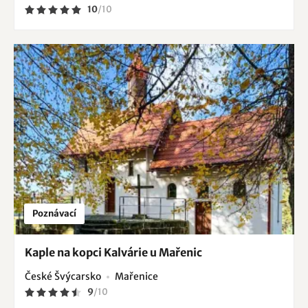
10
/
10
Poznávací
Kaple na kopci Kalvárie u Mařenic
České Švýcarsko
Mařenice
9
/
10