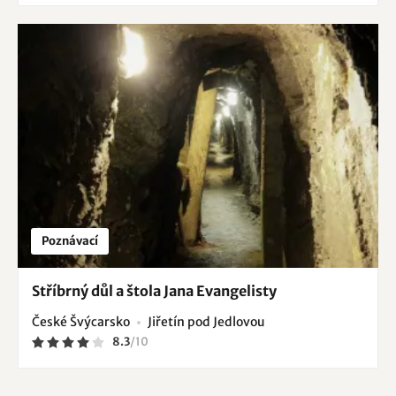
Poznávací
Stříbrný důl a štola Jana Evangelisty
České Švýcarsko
Jiřetín pod Jedlovou
8.3
/
10