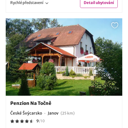
Rychlé
představení
Detail
ubytování
Penzion Na Točně
České Švýcarsko
Janov
(25 km)
9
/
10