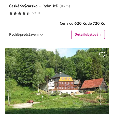
České Švýcarsko
Rybniště
(8 km)
9
/
10
Cena od
620 Kč
do
720 Kč
Rychlé
představení
Detail
ubytování