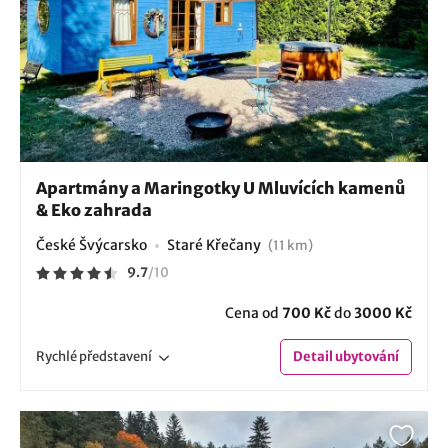
Apartmány a Maringotky U Mluvících kamenů
& Eko zahrada
České Švýcarsko
Staré Křečany
(11 km)
9.7
/
10
Cena od
700 Kč
do
3000 Kč
Rychlé
představení
Detail
ubytování