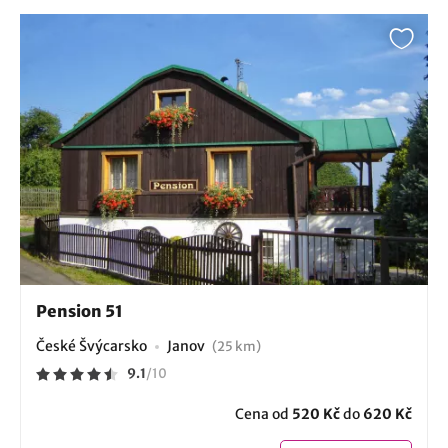
Pension 51
České Švýcarsko
Janov
(25 km)
9.1
/
10
Cena od
520 Kč
do
620 Kč