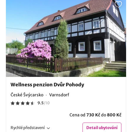
Wellness penzion Dvůr Pohody
České Švýcarsko
Varnsdorf
9.5
/
10
Cena od
730 Kč
do
800 Kč
Rychlé
představení
Detail
ubytování