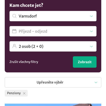
byste si chtěli užít chvíle odpočinku a relaxace nebo poznat
Kam chcete jet?
obec Varnsdorf, určitě si vyberete. Nenašli jste co hledáte?
Koukněte na všechna
ubytování v lokalitě Varnsdorf
..
Zrušit všechny filtry
Zobrazit
Upřesněte výběr
Penziony