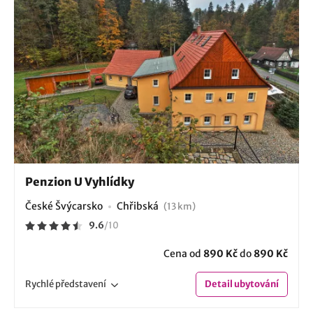
Penzion U Vyhlídky
České Švýcarsko
Chřibská
(13 km)
9.6
/
10
Cena od
890 Kč
do
890 Kč
Rychlé
představení
Detail
ubytování