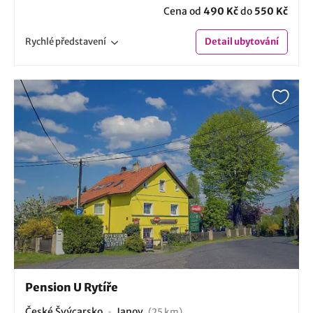
Cena od
490 Kč
do
550 Kč
Rychlé
představení
Detail
ubytování
Pension U Rytíře
České Švýcarsko
Janov
(25 km)