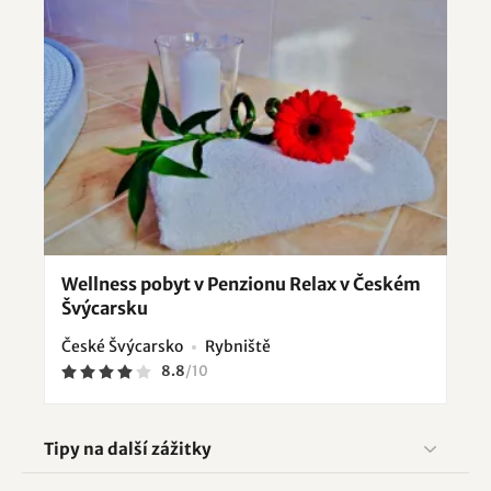
Wellness pobyt v Penzionu Relax v Českém
Švýcarsku
České Švýcarsko
Rybniště
8.8
/
10
Tipy na další zážitky