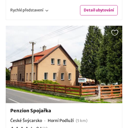
Rychlé
představení
Detail
ubytování
Penzion Spojařka
České Švýcarsko
Horní Podluží
(5 km)