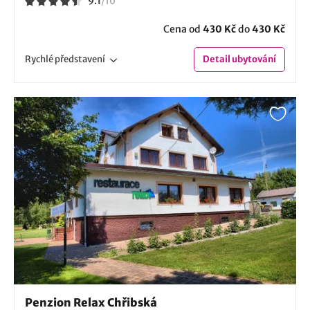
9.1
/
10
Cena od
430 Kč
do
430 Kč
Rychlé
představení
Detail
ubytování
Penzion Relax Chřibská