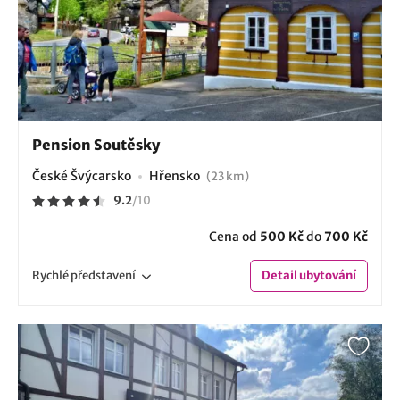
Pension Soutěsky
České Švýcarsko
Hřensko
(23 km)
9.2
/
10
Cena od
500 Kč
do
700 Kč
Rychlé
představení
Detail
ubytování