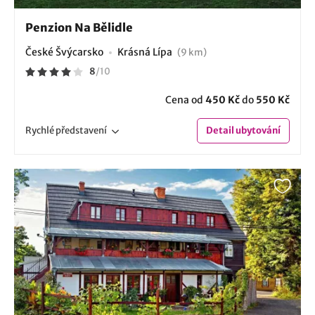
Penzion Na Bělidle
České Švýcarsko
Krásná Lípa
(9 km)
8
/
10
Cena od
450 Kč
do
550 Kč
Rychlé
představení
Detail
ubytování