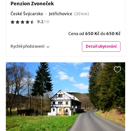
Penzion Zvoneček
České Švýcarsko
Jetřichovice
(20 km)
9.2
/
10
Cena od
650 Kč
do
650 Kč
Rychlé
představení
Detail
ubytování