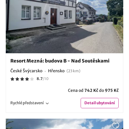
Resort Mezná: budova B - Nad Soutěskami
České Švýcarsko
Hřensko
(23 km)
8.7
/
10
Cena od
742 Kč
do
975 Kč
Rychlé
představení
Detail
ubytování