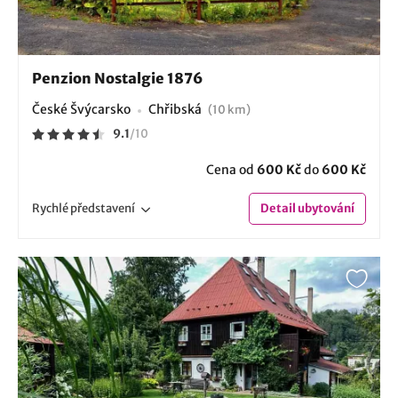
Penzion Nostalgie 1876
České Švýcarsko
Chřibská
(10 km)
9.1
/
10
Cena od
600 Kč
do
600 Kč
Rychlé
představení
Detail
ubytování