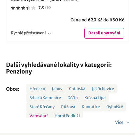
7.9
/
10
Cena od
620 Kč
do
650 Kč
Rychlé
představení
Detail
ubytování
Další vyhledávané lokality v kategorii:
Penziony
Obce:
Hřensko
Janov
Chřibská
Jetřichovice
Srbská Kamenice
Děčín
Krásná Lípa
Staré Křečany
Růžová
Kunratice
Rybniště
Varnsdorf
Horní Podluží
Více