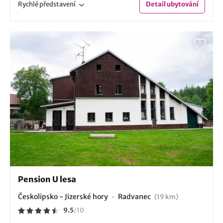
Rychlé
představení
Detail
ubytování
Pension U lesa
Českolipsko - Jizerské hory
Radvanec
(19 km)
9.5
/
10