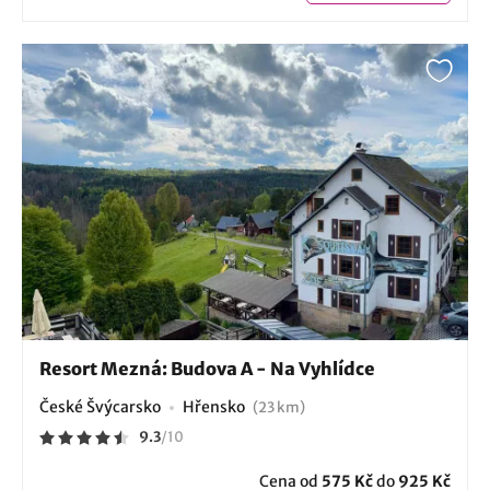
Resort Mezná: Budova A - Na Vyhlídce
České Švýcarsko
Hřensko
(23 km)
9.3
/
10
Cena od
575 Kč
do
925 Kč