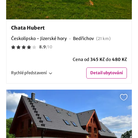
Chata Hubert
Českolipsko - Jizerské hory
Bedřichov
(21 km)
8.9
/
10
Cena od
345 Kč
do
480 Kč
Rychlé
představení
Detail
ubytování