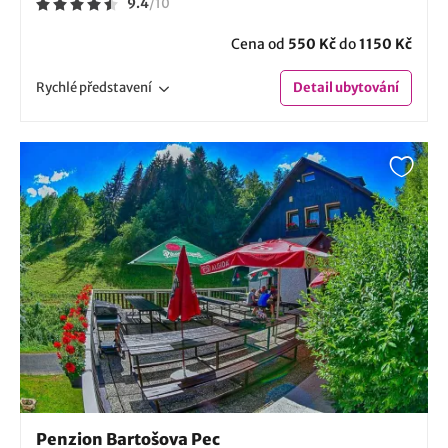
9.4
/
10
Cena od
550 Kč
do
1150 Kč
Rychlé
představení
Detail
ubytování
Penzion Bartošova Pec