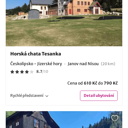
Horská chata Tesanka
Českolipsko - Jizerské hory
Janov nad Nisou
(20 km)
8.7
/
10
Cena od
610 Kč
do
790 Kč
Rychlé
představení
Detail
ubytování