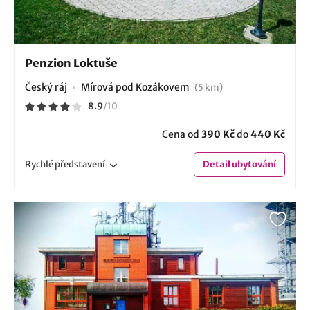
Penzion Loktuše
Český ráj
Mírová pod Kozákovem
(5 km)
8.9
/
10
Cena od
390 Kč
do
440 Kč
Rychlé
představení
Detail
ubytování