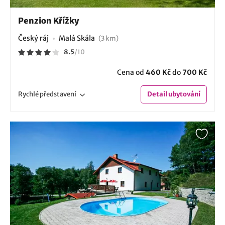
Penzion Křížky
Český ráj
Malá Skála
(3 km)
8.5
/
10
Cena od
460 Kč
do
700 Kč
Rychlé
představení
Detail
ubytování