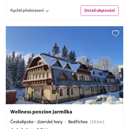
Rychlé
představení
Detail
ubytování
Wellness penzion Jarmilka
Českolipsko - Jizerské hory
Bedřichov
(20 km)