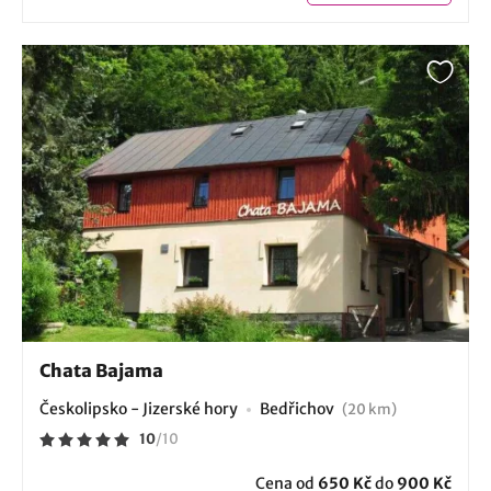
Chata Bajama
Českolipsko - Jizerské hory
Bedřichov
(20 km)
10
/
10
Cena od
650 Kč
do
900 Kč