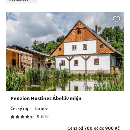
Penzion Hostinec Ábelův mlýn
Český ráj
Turnov
9.3
/
10
Cena od
700 Kč
do
900 Kč