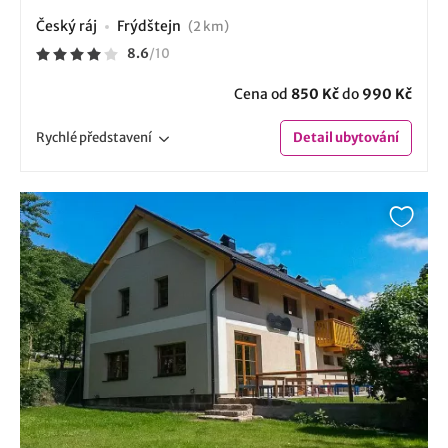
Český ráj
Frýdštejn
(2 km)
8.6
/
10
Cena od
850 Kč
do
990 Kč
Rychlé
představení
Detail
ubytování