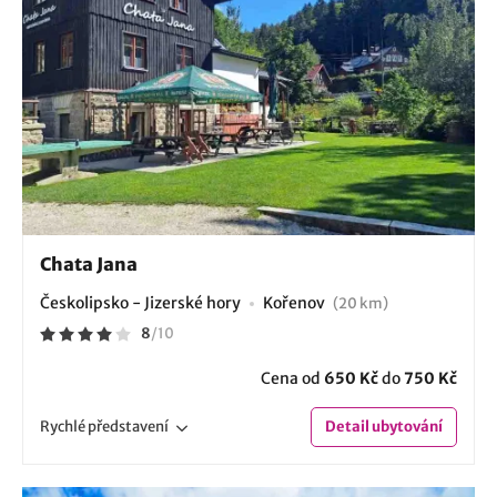
Chata Jana
Českolipsko - Jizerské hory
Kořenov
(20 km)
8
/
10
Cena od
650 Kč
do
750 Kč
Rychlé
představení
Detail
ubytování