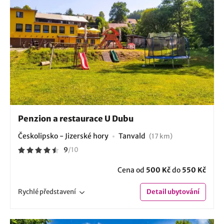
Penzion a restaurace U Dubu
Českolipsko - Jizerské hory
Tanvald
(17 km)
9
/
10
Cena od
500 Kč
do
550 Kč
Rychlé
představení
Detail
ubytování