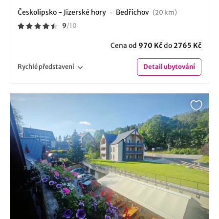
Českolipsko - Jizerské hory
Bedřichov
(20 km)
9
/
10
Cena od
970 Kč
do
2765 Kč
Rychlé
představení
Detail
ubytování