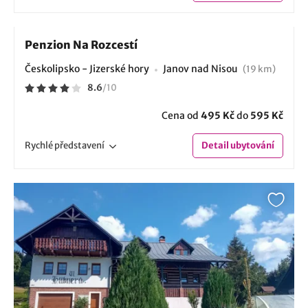
Penzion Na Rozcestí
Českolipsko - Jizerské hory
Janov nad Nisou
(19 km)
8.6
/
10
Cena od
495 Kč
do
595 Kč
Rychlé
představení
Detail
ubytování