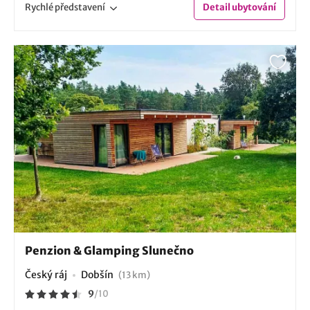
Rychlé
představení
Detail
ubytování
Penzion & Glamping Slunečno
Český ráj
Dobšín
(13 km)
9
/
10