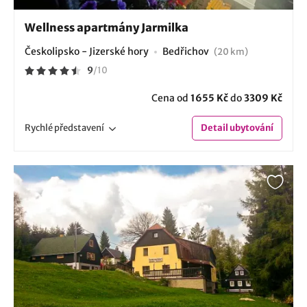
Wellness apartmány Jarmilka
Českolipsko - Jizerské hory
Bedřichov
(20 km)
9
/
10
Cena od
1655 Kč
do
3309 Kč
Rychlé
představení
Detail
ubytování