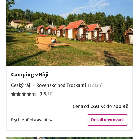
Camping v Ráji
Český ráj
Rovensko pod Troskami
(12 km)
9.5
/
10
Cena od
260 Kč
do
700 Kč
Rychlé
představení
Detail
ubytování