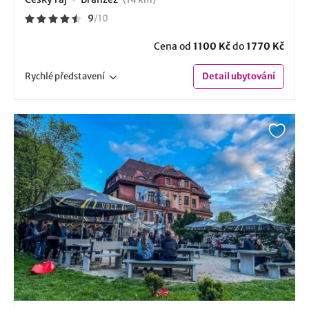
9
/
10
Cena od
1100 Kč
do
1770 Kč
Rychlé
představení
Detail
ubytování