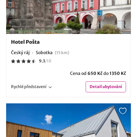
Hotel Pošta
Český ráj
Sobotka
(15 km)
9.3
/
10
Cena od
650 Kč
do
1350 Kč
Rychlé
představení
Detail
ubytování