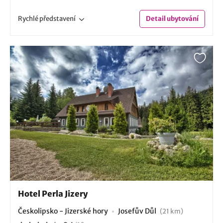
Rychlé
představení
Detail
ubytování
Hotel Perla Jizery
Českolipsko - Jizerské hory
Josefův Důl
(21 km)