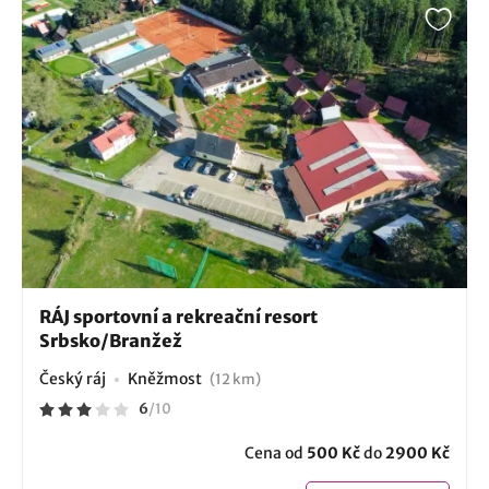
RÁJ sportovní a rekreační resort
Srbsko/Branžež
Český ráj
Kněžmost
(12 km)
6
/
10
Cena od
500 Kč
do
2900 Kč