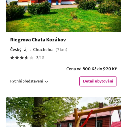
Riegrova Chata Kozákov
Český ráj
Chuchelna
(7 km)
7
/
10
Cena od
800 Kč
do
920 Kč
Rychlé
představení
Detail
ubytování