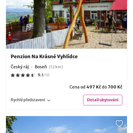
Penzion Na Krásné Vyhlídce
Český ráj
Boseň
(12 km)
9.1
/
10
Cena od
497 Kč
do
700 Kč
Rychlé
představení
Detail
ubytování