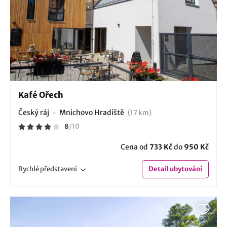
Kafé Ořech
Český ráj
Mnichovo Hradiště
(17 km)
8
/
10
Cena od
733 Kč
do
950 Kč
Rychlé
představení
Detail
ubytování