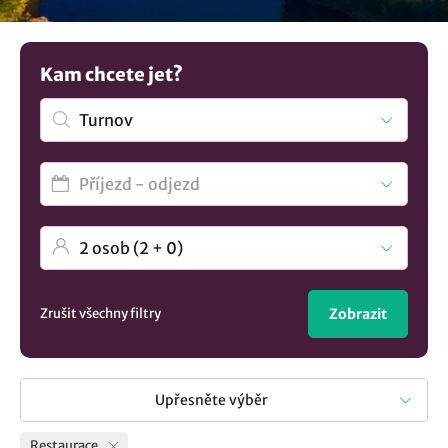
výborného jídla a nezapomenutelné dovolené. Není to co
hledáte? Prohlédněte si všechna
ubytování v lokalitě
Turnov
..
Kam chcete jet?
Zrušit všechny filtry
Zobrazit
Upřesněte výběr
Restaurace