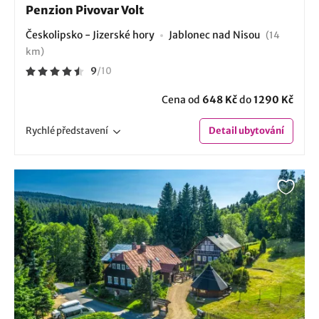
Penzion Pivovar Volt
Českolipsko - Jizerské hory
Jablonec nad Nisou
(14
km)
9
/
10
Cena od
648 Kč
do
1290 Kč
Rychlé
představení
Detail
ubytování