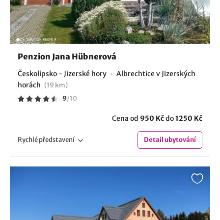
Penzion Jana Hübnerová
Českolipsko - Jizerské hory
Albrechtice v Jizerských
horách
(19 km)
9
/
10
Cena od
950 Kč
do
1250 Kč
Rychlé
představení
Detail
ubytování