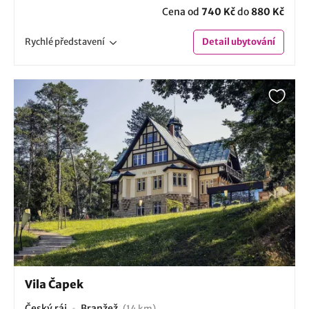
Cena od
740 Kč
do
880 Kč
Rychlé
představení
Detail
ubytování
Vila Čapek
Český ráj
Branžež
(14 km)