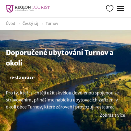
Úvod
Český ráj
Turnov
Doporučené ubytování Turnov a
okolí
restaurace
Pro ty, kteří si chtějí užít skvělou dovolenou spojenou se
stravováním, přinášíme nabídku ubytovacích zařízení v
okolí obce Turnov, které zároveň i provozují restauraci.
Vybraná ubytování s možností stravování se snídaní,
Zobrazit více
polopenzí nebo plnou penzí vám umožní vychutnat si
lokální kuchyni. Užijte si jedinečnou kombinaci pohodlí,