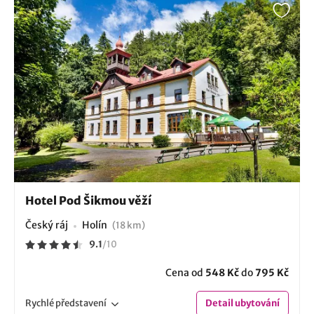
Hotel Pod Šikmou věží
Český ráj
Holín
(18 km)
9.1
/
10
Cena od
548 Kč
do
795 Kč
Rychlé
představení
Detail
ubytování