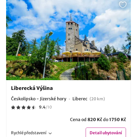
Liberecká Výšina
Českolipsko - Jizerské hory
Liberec
(20 km)
9.4
/
10
Cena od
820 Kč
do
1750 Kč
Rychlé
představení
Detail
ubytování