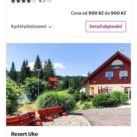
8.7
/
10
Cena od
900 Kč
do
900 Kč
Rychlé
představení
Detail
ubytování
Resort Uko