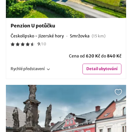
Penzion U potůčku
Českolipsko - Jizerské hory
Smržovka
(15 km)
9
/
10
Cena od
620 Kč
do
840 Kč
Rychlé
představení
Detail
ubytování