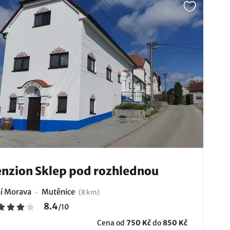
nzion Sklep pod rozhlednou
ní Morava
Mutěnice
(8 km)
8.4
/
10
Cena od
750 Kč
do
850 Kč