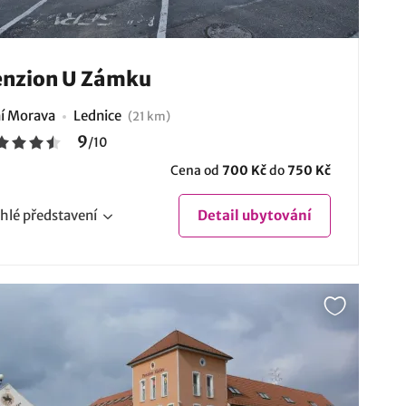
enzion U Zámku
ní Morava
Lednice
(21 km)
9
/
10
Cena od
700 Kč
do
750 Kč
hlé
představení
Detail
ubytování