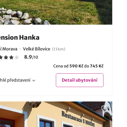
nsion Hanka
ní Morava
Velké Bílovice
(13 km)
8.9
/
10
Cena od
590 Kč
do
745 Kč
hlé
představení
Detail
ubytování