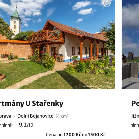
rtmány U Stařenky
Pe
Morava
Dolní Bojanovice
Již
(4 km)
9.2
/
10
Cena od
1200 Kč
do
1500 Kč