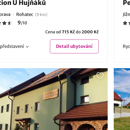
ion U Hujňáků
Pe
Morava
Rohatec
Již
(9 km)
9
/
10
Cena od
715 Kč
do
2000 Kč
představení
Detail
ubytování
Ryc