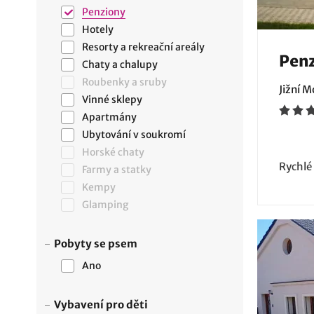
Penziony
Hotely
Resorty a rekreační areály
Penz
Chaty a chalupy
Roubenky a sruby
Jižní 
Vinné sklepy
Apartmány
Ubytování v soukromí
Horské chaty
Rychlé
Farmy a statky
Kempy
Glamping
Pobyty se psem
Ano
Vybavení pro děti