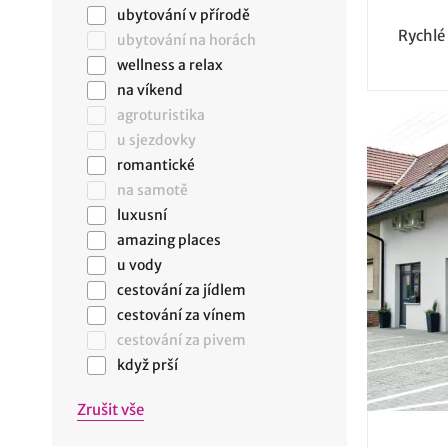
ubytování v přírodě
Rychlé
ubytování na horách
wellness a relax
na víkend
agroturistika
u sjezdovky
romantické
na samotě
luxusní
amazing places
u vody
cestování za jídlem
cestování za vínem
cestování za pivem
když prší
Zrušit vše