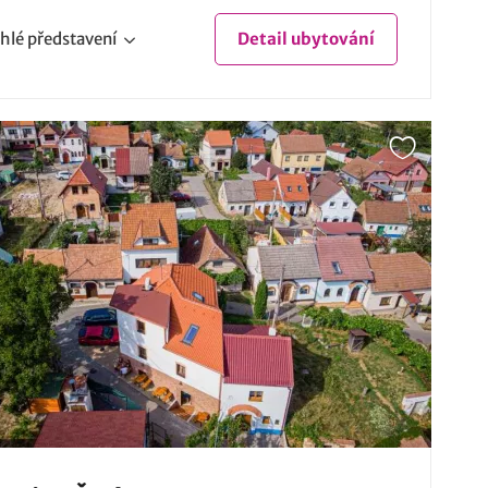
hlé
představení
Detail
ubytování