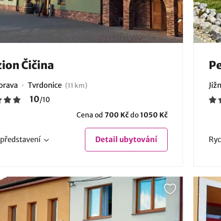
ion Čičina
Pe
Morava
Tvrdonice
Již
(11 km)
10
/
10
Cena od
700 Kč
do
1050 Kč
představení
Detail
ubytování
Ryc