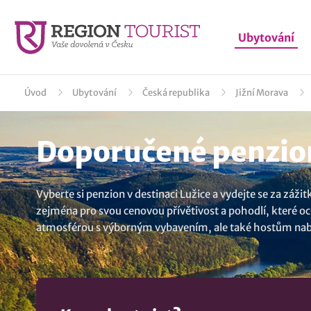
Ubytování
Úvod
Ubytování
Česká republika
Jižní Morava
Doporučené penzion
Vyberte si penzion v destinaci Lužice a vydejte se za záži
zejména pro svou cenovou přívětivost a pohodlí, které oce
atmosférou s výborným vybavením, ale také hostům nabízí 
užít chvíle odpočinku a relaxace nebo poznat obec Lužice,