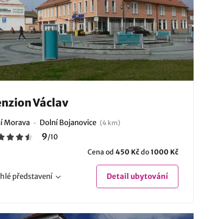
nzion Václav
ní Morava
Dolní Bojanovice
(4 km)
9
/
10
Cena od
450 Kč
do
1000 Kč
hlé
představení
Detail
ubytování