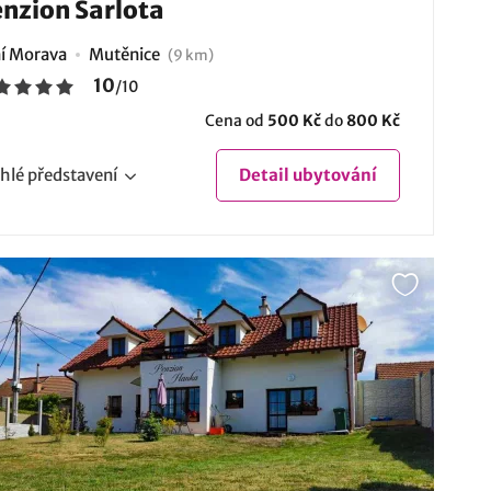
nzion Šarlota
ní Morava
Mutěnice
(9 km)
10
/
10
Cena od
500 Kč
do
800 Kč
hlé
představení
Detail
ubytování