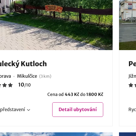
lecký Kutloch
Pe
Morava
Mikulčice
Již
(3 km)
10
/
10
Cena od
443 Kč
do
1800 Kč
představení
Detail
ubytování
Ryc