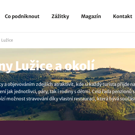
Co podniknout
Zážitky
Magazín
Kontakt
Lužice
y Lužice a okolí
tky a objevováním zdejších atraktivit, kde si každý turista přijde 
ní jak jednotlivci, páry, tak i rodiny s dětmi. Celá řada penzionů
možnost stravování díky vlastní restauraci, která bývá součástí 
 určitě si vyberete. Nenašli jste co hledáte? Koukněte na všechna