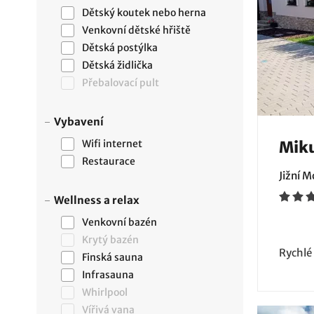
Dětský koutek nebo herna
Venkovní dětské hřiště
Dětská postýlka
Dětská židlička
Přebalovací pult
Vybavení
Wifi internet
Miku
Restaurace
Jižní 
Wellness a relax
Venkovní bazén
Krytý bazén
Rychlé
Finská sauna
Infrasauna
Whirlpool
Vířivá vana