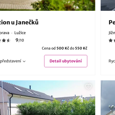
ion u Janečků
P
Morava
Lužice
Již
9
/
10
Cena od
500 Kč
do
550 Kč
představení
Detail
ubytování
Ryc