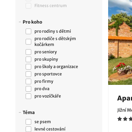
Fitness centrum
Pro koho
pro rodiny s dětmi
pro rodiče s dětským
kočárkem
pro seniory
pro skupiny
pro školy a organizace
pro sportovce
pro firmy
pro dva
pro vozíčkáře
Apa
Jižní 
Téma
se psem
levné cestování