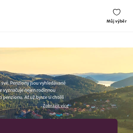
Můj výběr
na své. Penziony jsou vyhledávané
 se vyznačuje nejen rodinnou
penzionu. Ať už byste si chtěli
ubytování v lokalitě Lužice
..
Zobrazit více