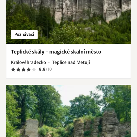
Poznávací
Teplické skály - magické skalní město
Královéhradecko
Teplice nad Metují
8.8
/
10