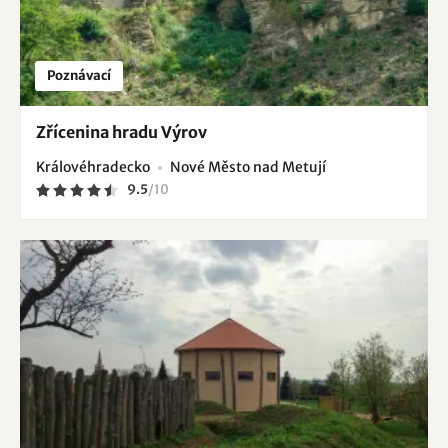
Poznávací
Zřícenina hradu Výrov
Královéhradecko
Nové Město nad Metují
9.5
/
10