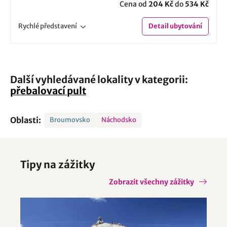
Cena od
204 Kč
do
534 Kč
Rychlé
představení
Detail
ubytování
Další vyhledávané lokality v kategorii:
přebalovací pult
Oblasti:
Broumovsko
Náchodsko
Tipy na zážitky
Zobrazit všechny zážitky