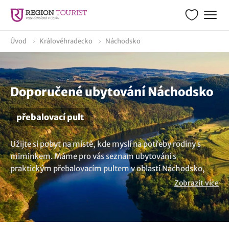
Úvod
Královéhradecko
Náchodsko
Doporučené ubytování Náchodsko
přebalovací pult
Užijte si pobyt na místě, kde myslí na potřeby rodiny s
miminkem. Máme pro vás seznam ubytování s
praktickým přebalovacím pultem v oblasti Náchodsko,
kde si užijete pohodový pobyt se vším všudy. Přebalovací
Zobrazit více
pult je skvělým pomocníkem, který vám usnadní péči o
děti. Zarezervujte si dovolenou a přijďte si odpočinout, kde
se můžete spolehnout na kvalitní vybavení pro vaši rodinu.