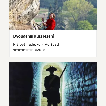
Dvoudenní kurz lezení
Královéhradecko
Adršpach
6.4
/
10