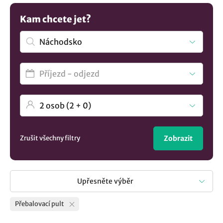
Potřebujete více možností? Prohlédněte si více
ubytování v
lokalitě Náchodsko
..
Kam chcete jet?
Zrušit všechny filtry
Zobrazit
Upřesněte výběr
Přebalovací pult