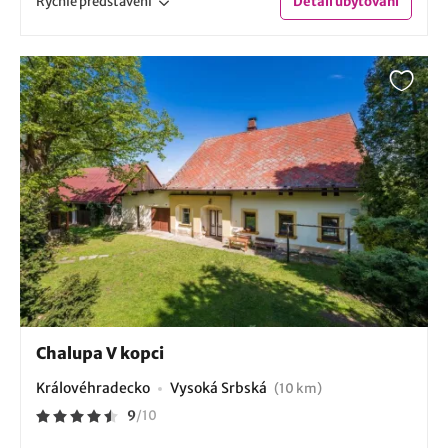
Rychlé
představení
Detail
ubytování
Chalupa V kopci
Královéhradecko
Vysoká Srbská
(10 km)
9
/
10