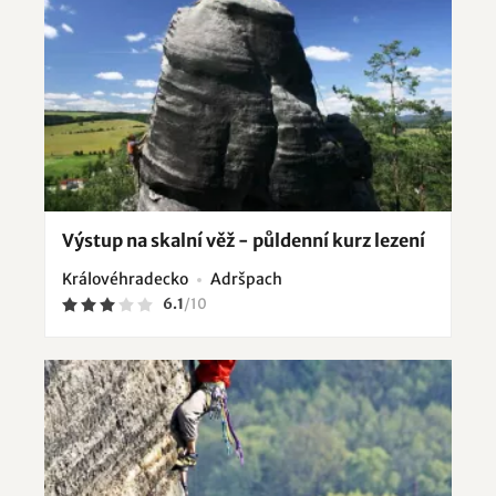
Výstup na skalní věž - půldenní kurz lezení
Královéhradecko
Adršpach
6.1
/
10