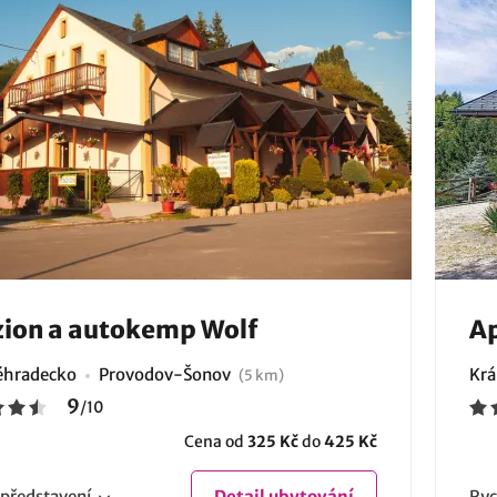
ion a autokemp Wolf
Ap
éhradecko
Provodov-Šonov
Krá
(5 km)
9
/
10
Cena od
325 Kč
do
425 Kč
představení
Detail
ubytování
Ryc