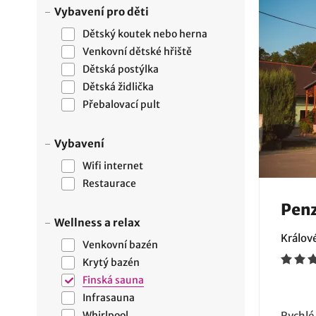
Vybavení pro děti
Dětský koutek nebo herna
Venkovní dětské hřiště
Dětská postýlka
Dětská židlička
Přebalovací pult
Vybavení
Wifi internet
Restaurace
Penz
Wellness a relax
Králov
Venkovní bazén
Krytý bazén
Finská sauna
Infrasauna
Whirlpool
Rychlé