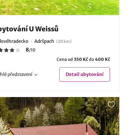
ytování U Weissů
lovéhradecko
Adršpach
(20 km)
8
/
10
Cena od
350 Kč
do
400 Kč
hlé
představení
Detail
ubytování