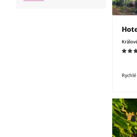
Hote
Králov
Rychlé