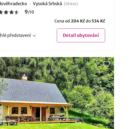
lovéhradecko
Vysoká Srbská
(10 km)
9
/
10
Cena od
204 Kč
do
534 Kč
hlé
představení
Detail
ubytování