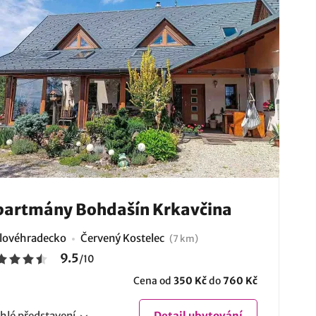
artmány Bohdašín Krkavčina
lovéhradecko
Červený Kostelec
(7 km)
9.5
/
10
Cena od
350 Kč
do
760 Kč
hlé
představení
Detail
ubytování