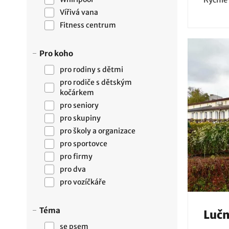
Vířivá vana
Fitness centrum
Pro koho
pro rodiny s dětmi
pro rodiče s dětským
kočárkem
pro seniory
pro skupiny
pro školy a organizace
pro sportovce
pro firmy
pro dva
pro vozíčkáře
Téma
Lučn
se psem