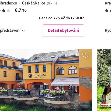
éhradecko
Česká Skalice
Krá
(8 km)
8.7
/
10
Cena od
725 Kč
do
1750 Kč
představení
Detail
ubytování
Ryc