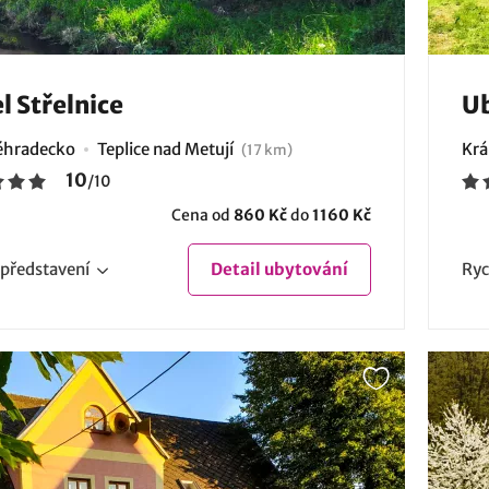
l Střelnice
Ub
éhradecko
Teplice nad Metují
Krá
(17 km)
10
/
10
Cena od
860 Kč
do
1160 Kč
představení
Detail
ubytování
Ryc