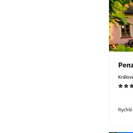
Penz
Králov
Rychlé