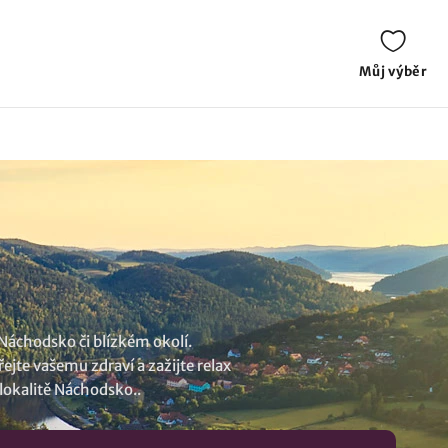
Můj výběr
 Náchodsko či blízkém okolí.
ejte vašemu zdraví a zažijte relax
 lokalitě Náchodsko
..