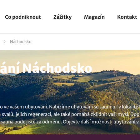
Co podniknout
Zážitky
Magazín
Kontakt
Náchodsko
ání Náchodsko
ímo ve vašem ubytování. Nabízíme ubytování se saunou i v lokalitě
valů, jejich regeneraci, ale také pomáhá zklidnit vaši mysl. Dopř
ak sauna bude jistě za odměnu. Objevte další možnosti
ubytování v