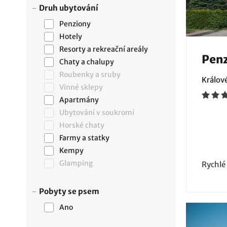
Druh ubytování
Penziony
Hotely
Resorty a rekreační areály
Penz
Chaty a chalupy
Roubenky a sruby
Králov
Vinné sklepy
Apartmány
Ubytování v soukromí
Horské chaty
Farmy a statky
Kempy
Glamping
Rychlé
Pobyty se psem
Ano