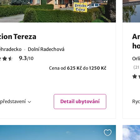
ion Tereza
Am
ho
éhradecko
Dolní Radechová
9.3
/
10
Orl
(21
Cena od
625 Kč
do
1250 Kč
představení
Detail
ubytování
Ryc