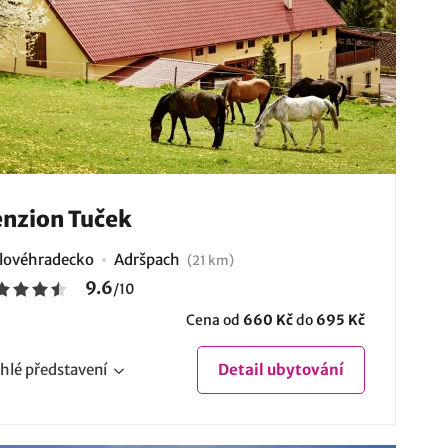
nzion Tuček
lovéhradecko
Adršpach
(21 km)
9.6
/
10
Cena od
660 Kč
do
695 Kč
hlé
představení
Detail
ubytování