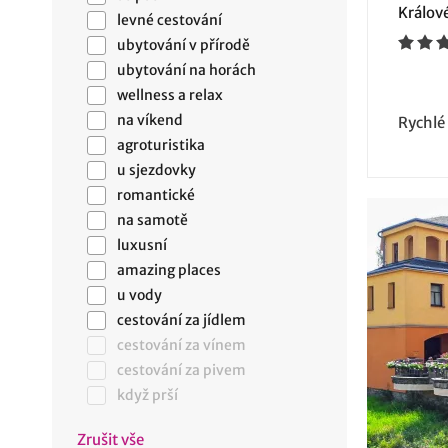
Králov
levné cestování
ubytování v přírodě
ubytování na horách
wellness a relax
na víkend
Rychlé
agroturistika
u sjezdovky
romantické
na samotě
luxusní
amazing places
u vody
cestování za jídlem
cestování za vínem
cestování za pivem
když prší
Zrušit vše