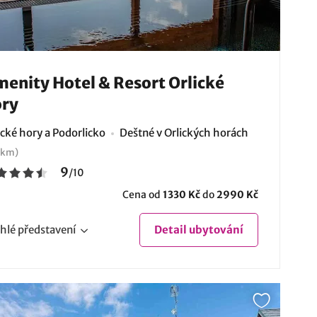
enity Hotel & Resort Orlické
ry
ické hory a Podorlicko
Deštné v Orlických horách
 km)
9
/
10
Cena od
1330 Kč
do
2990 Kč
hlé
představení
Detail
ubytování