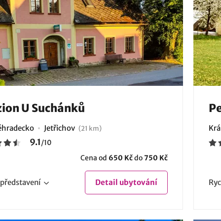
ion U Suchánků
Pe
éhradecko
Jetřichov
Krá
(21 km)
9.1
/
10
Cena od
650 Kč
do
750 Kč
představení
Detail
ubytování
Ryc