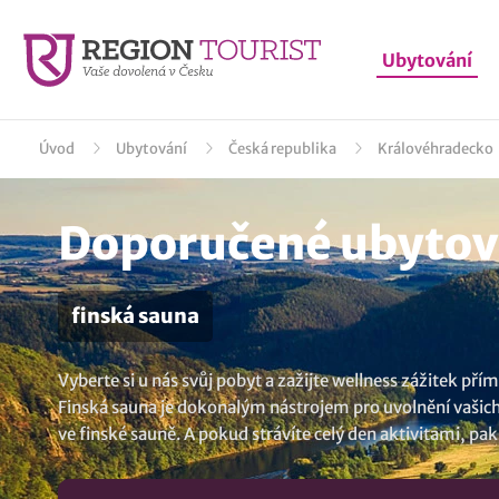
Ubytování
Úvod
Ubytování
Česká republika
Královéhradecko
Doporučené ubytov
finská sauna
Vyberte si u nás svůj pobyt a zažijte wellness zážitek př
Finská sauna je dokonalým nástrojem pro uvolnění vašich s
ve finské sauně. A pokud strávíte celý den aktivitami, p