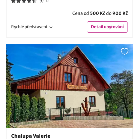
9
/
10
Cena od
500 Kč
do
900 Kč
Rychlé
představení
Detail
ubytování
Chalupa Valerie