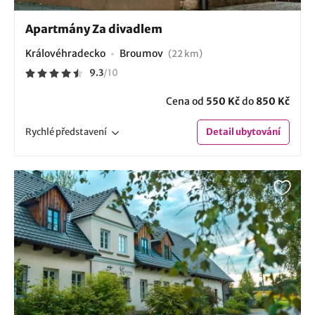
Apartmány Za divadlem
Královéhradecko
Broumov
(22 km)
9.3
/
10
Cena od
550 Kč
do
850 Kč
Rychlé
představení
Detail
ubytování