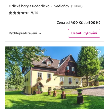
Orlické hory a Podorlicko
Sedloňov
(18 km)
9
/
10
Cena od
400 Kč
do
500 Kč
Rychlé
představení
Detail
ubytování