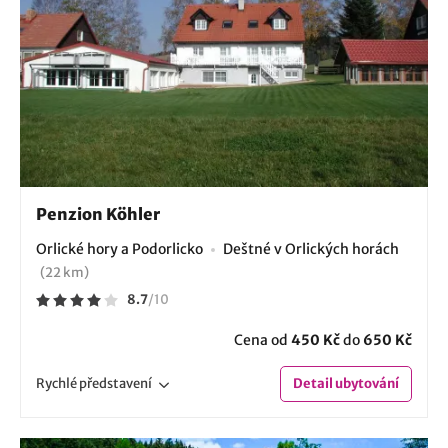
Penzion Köhler
Orlické hory a Podorlicko
Deštné v Orlických horách
(22 km)
8.7
/
10
Cena od
450 Kč
do
650 Kč
Rychlé
představení
Detail
ubytování