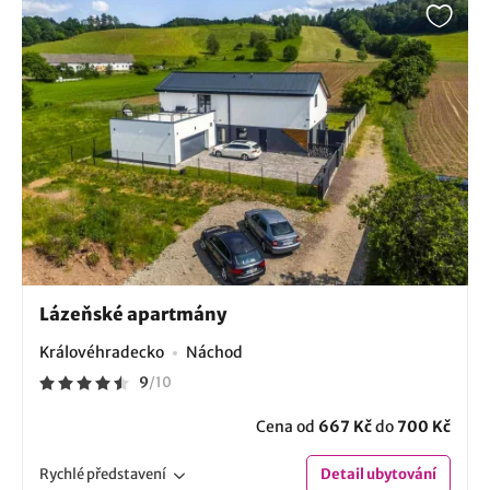
Lázeňské apartmány
Královéhradecko
Náchod
9
/
10
Cena od
667 Kč
do
700 Kč
Rychlé
představení
Detail
ubytování