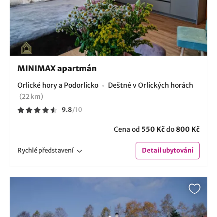
MINIMAX apartmán
Orlické hory a Podorlicko
Deštné v Orlických horách
(22 km)
9.8
/
10
Cena od
550 Kč
do
800 Kč
Rychlé
představení
Detail
ubytování