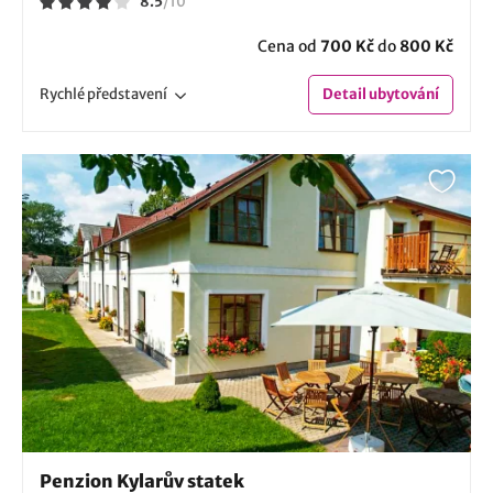
8.5
/
10
Cena od
700 Kč
do
800 Kč
Rychlé
představení
Detail
ubytování
Penzion Kylarův statek