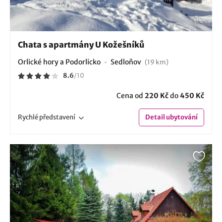
Chata s apartmány U Kožešníků
Orlické hory a Podorlicko
Sedloňov
(19 km)
8.6
/
10
Cena od
220 Kč
do
450 Kč
Rychlé
představení
Detail
ubytování