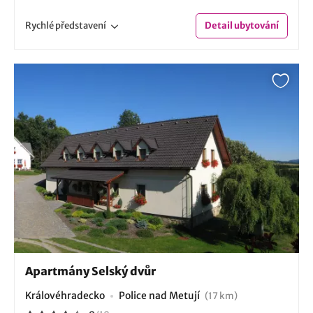
Rychlé
představení
Detail
ubytování
Apartmány Selský dvůr
Královéhradecko
Police nad Metují
(17 km)