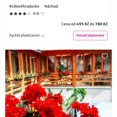
Královéhradecko
Náchod
8.8
/
10
Cena od
495 Kč
do
780 Kč
Rychlé
představení
Detail
ubytování