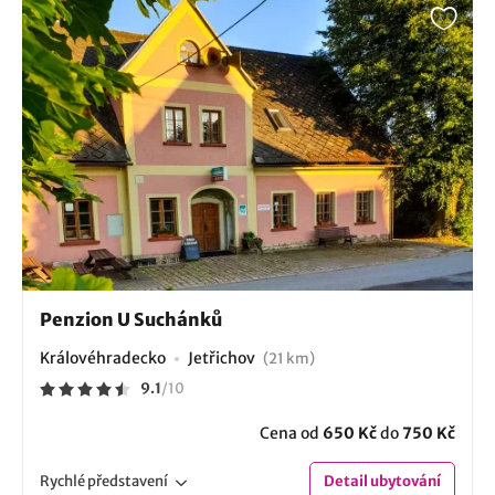
Penzion U Suchánků
Královéhradecko
Jetřichov
(21 km)
9.1
/
10
Cena od
650 Kč
do
750 Kč
Rychlé
představení
Detail
ubytování