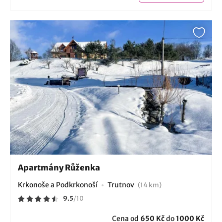
Apartmány Růženka
Krkonoše a Podkrkonoší
Trutnov
(14 km)
9.5
/
10
Cena od
650 Kč
do
1000 Kč