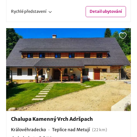
Rychlé
představení
Detail
ubytování
Chalupa Kamenný Vrch Adršpach
Královéhradecko
Teplice nad Metují
(22 km)