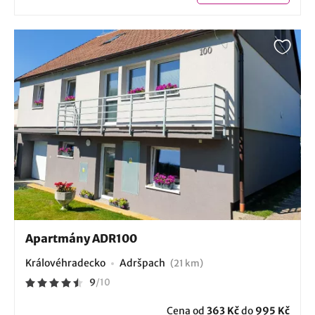
Apartmány ADR100
Královéhradecko
Adršpach
(21 km)
9
/
10
Cena od
363 Kč
do
995 Kč