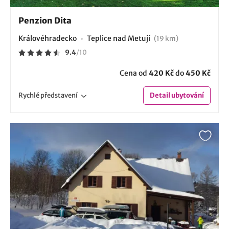
Penzion Dita
Královéhradecko
Teplice nad Metují
(19 km)
9.4
/
10
Cena od
420 Kč
do
450 Kč
Rychlé
představení
Detail
ubytování