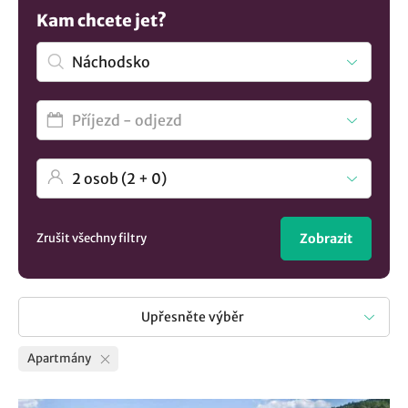
je příjemným bonusem a je nezbytnou výbavou každého
Kam chcete jet?
apartmánu. Chcete vidět více nabídek? Porozhlédněte se
po
ubytování v lokalitě Náchodsko
..
Zrušit všechny filtry
Zobrazit
Upřesněte výběr
Apartmány