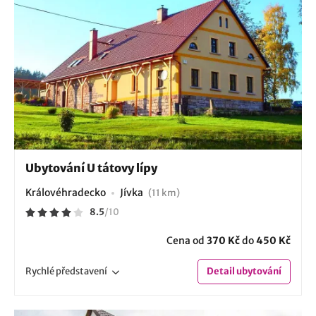
Ubytování U tátovy lípy
Královéhradecko
Jívka
(11 km)
8.5
/
10
Cena od
370 Kč
do
450 Kč
Rychlé
představení
Detail
ubytování