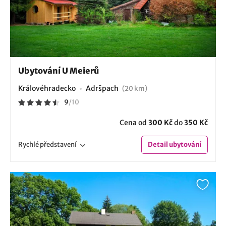
Ubytování U Meierů
Královéhradecko
Adršpach
(20 km)
9
/
10
Cena od
300 Kč
do
350 Kč
Rychlé
představení
Detail
ubytování