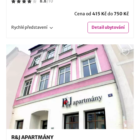
8.8
/
10
Cena od
415 Kč
do
750 Kč
Rychlé
představení
Detail
ubytování
R&J APARTMÁNY