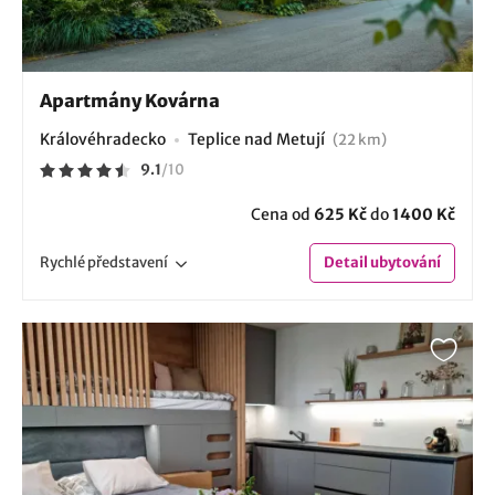
Apartmány Kovárna
Královéhradecko
Teplice nad Metují
(22 km)
9.1
/
10
Cena od
625 Kč
do
1400 Kč
Rychlé
představení
Detail
ubytování