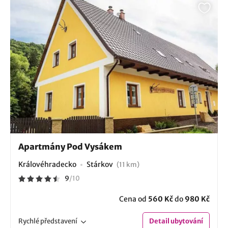
Apartmány Pod Vysákem
Královéhradecko
Stárkov
(11 km)
9
/
10
Cena od
560 Kč
do
980 Kč
Rychlé
představení
Detail
ubytování