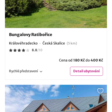
Bungalovy Ratibořice
Královéhradecko
Česká Skalice
(5 km)
8.8
/
10
Cena od
180 Kč
do
400 Kč
Rychlé
představení
Detail
ubytování