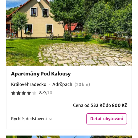
Apartmány Pod Kalousy
Královéhradecko
Adršpach
(20 km)
8.9
/
10
Cena od
532 Kč
do
800 Kč
Rychlé
představení
Detail
ubytování