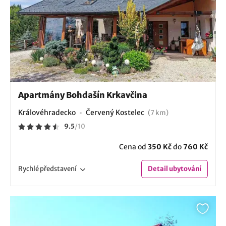
Apartmány Bohdašín Krkavčina
Královéhradecko
Červený Kostelec
(7 km)
9.5
/
10
Cena od
350 Kč
do
760 Kč
Rychlé
představení
Detail
ubytování