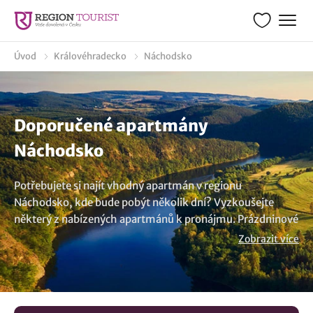
Úvod
Královéhradecko
Náchodsko
Doporučené apartmány
Náchodsko
Potřebujete si najít vhodný apartmán v regionu
Náchodsko, kde bude pobýt několik dní? Vyzkoušejte
některý z nabízených apartmánů k pronájmu. Prázdninové
byty jsou skvělou volbou pro rodiny, které hledají
Zobrazit více
pohodlné a prostorné ubytování. Ať už máte v cestovním
itineráři návštěvu lokality Náchodsko nebo relaxovat v
přírodě, naše apartmány splní vaše očekávání. Moderní
vybavení, jako je kuchyně, led televize a bezplatné Wi-Fi,