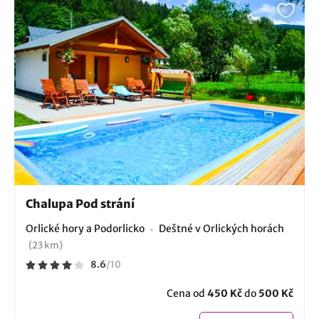
Chalupa Pod strání
Orlické hory a Podorlicko
Deštné v Orlických horách
(23 km)
8.6
/
10
Cena od
450 Kč
do
500 Kč