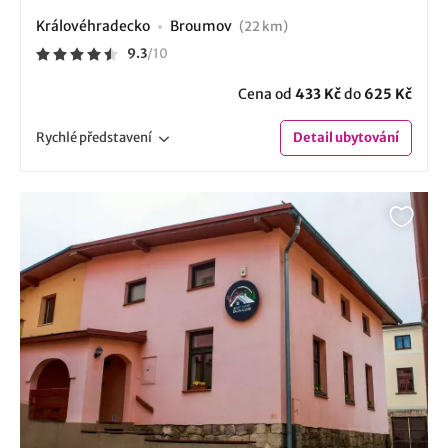
Královéhradecko
Broumov
(22 km)
9.3
/
10
Cena od
433 Kč
do
625 Kč
Rychlé
představení
Detail
ubytování