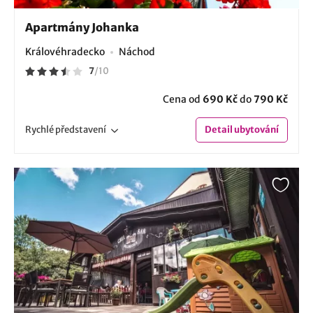
Apartmány Johanka
Královéhradecko
Náchod
7
/
10
Cena od
690 Kč
do
790 Kč
Rychlé
představení
Detail
ubytování