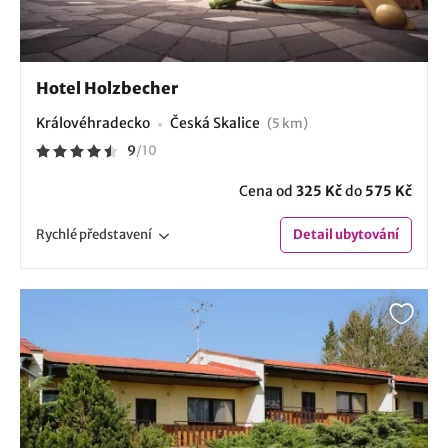
Hotel Holzbecher
Královéhradecko
Česká Skalice
(5 km)
9
/
10
Cena od
325 Kč
do
575 Kč
Rychlé
představení
Detail
ubytování