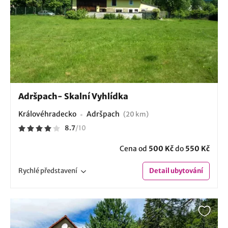
Adršpach- Skalní Vyhlídka
Královéhradecko
Adršpach
(20 km)
8.7
/
10
Cena od
500 Kč
do
550 Kč
Rychlé
představení
Detail
ubytování