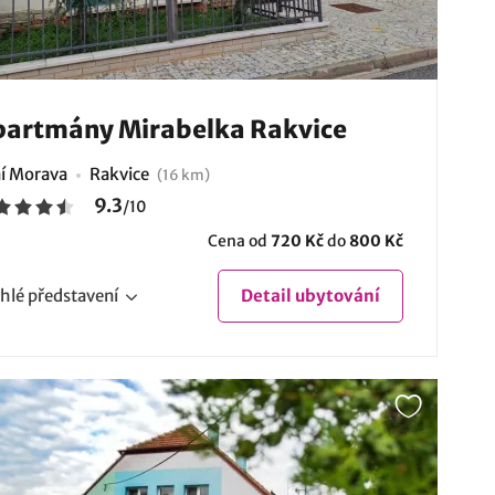
artmány Mirabelka Rakvice
ní Morava
Rakvice
(16 km)
9.3
/
10
Cena od
720 Kč
do
800 Kč
hlé
představení
Detail
ubytování