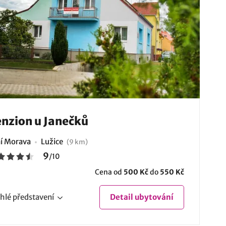
nzion u Janečků
ní Morava
Lužice
(9 km)
9
/
10
Cena od
500 Kč
do
550 Kč
hlé
představení
Detail
ubytování