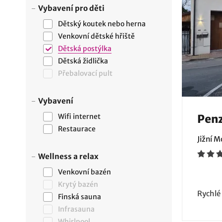
Vybavení pro děti
Dětský koutek nebo herna
Venkovní dětské hřiště
Dětská postýlka
Dětská židlička
Přebalovací pult
Vybavení
Wifi internet
Pen
Restaurace
Jižní 
Wellness a relax
Venkovní bazén
Krytý bazén
Rychlé
Finská sauna
Infrasauna
Whirlpool