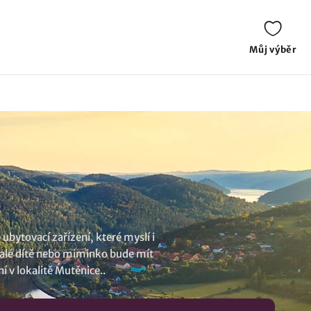
Můj výběr
ubytovací zařízení, které myslí i
malé dítě nebo miminko bude mít
í v lokalitě Mutěnice
..