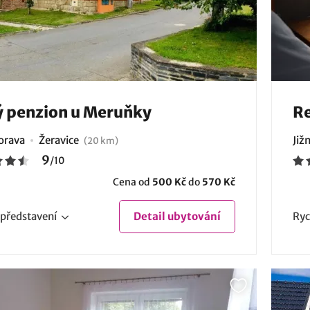
 penzion u Meruňky
Re
Morava
Žeravice
Již
(20 km)
9
/
10
Cena od
500 Kč
do
570 Kč
představení
Detail
ubytování
Ryc