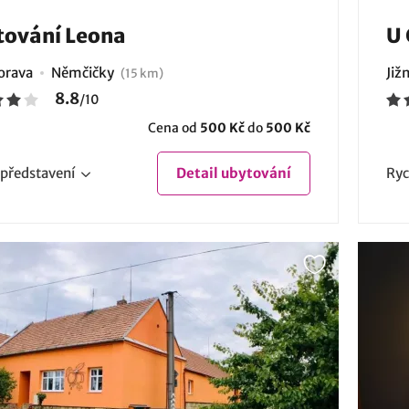
tování Leona
U
Morava
Němčičky
Již
(15 km)
8.8
/
10
Cena od
500 Kč
do
500 Kč
představení
Detail
ubytování
Ryc