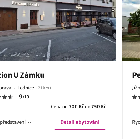
zion U Zámku
Pe
Morava
Lednice
Již
(21 km)
9
/
10
Cena od
700 Kč
do
750 Kč
představení
Detail
ubytování
Ryc