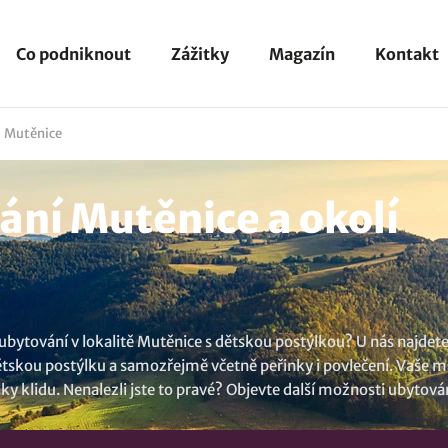
Co podniknout
Zážitky
Magazín
Kontakt
Mutěnice
ní Mutěnice a okolí
ubytování v lokalitě Mutěnice s dětskou postýlkou? U nás najdete 
ětskou postýlku a samozřejmě včetně peřinky i povlečení. Vaše 
lky klidu. Nenalezli jste to pravé? Objevte další možnosti
ubytován