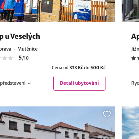
p u Veselých
Ap
Morava
Mutěnice
Již
5
/
10
Cena od
333 Kč
do
500 Kč
představení
Detail
ubytování
Ryc