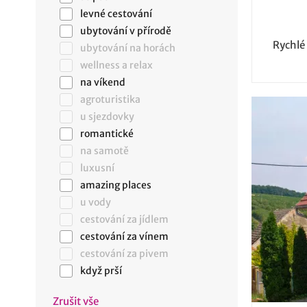
levné cestování
ubytování v přírodě
Rychlé
ubytování na horách
wellness a relax
na víkend
agroturistika
u sjezdovky
romantické
na samotě
luxusní
amazing places
u vody
cestování za jídlem
cestování za vínem
cestování za pivem
když prší
Zrušit vše