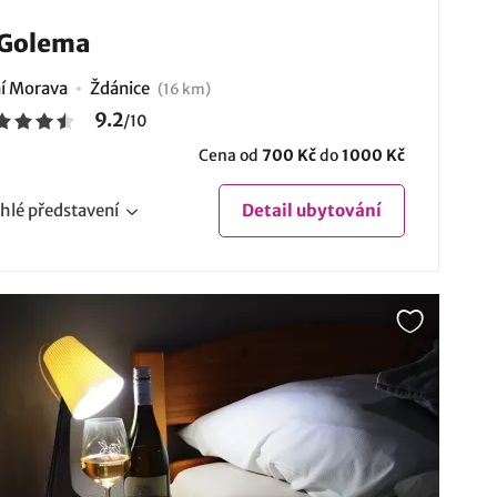
 Golema
ní Morava
Ždánice
(16 km)
9.2
/
10
Cena od
700 Kč
do
1000 Kč
hlé
představení
Detail
ubytování