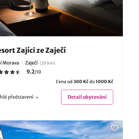
sort Zajíci ze Zaječí
ní Morava
Zaječí
(20 km)
9.2
/
10
Cena od
300 Kč
do
1000 Kč
hlé
představení
Detail
ubytování