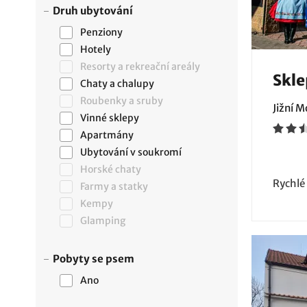
Druh ubytování
Penziony
Hotely
Resorty a rekreační areály
Skle
Chaty a chalupy
Roubenky a sruby
Jižní 
Vinné sklepy
Apartmány
Ubytování v soukromí
Horské chaty
Rychlé
Farmy a statky
Kempy
Glamping
Pobyty se psem
Ano