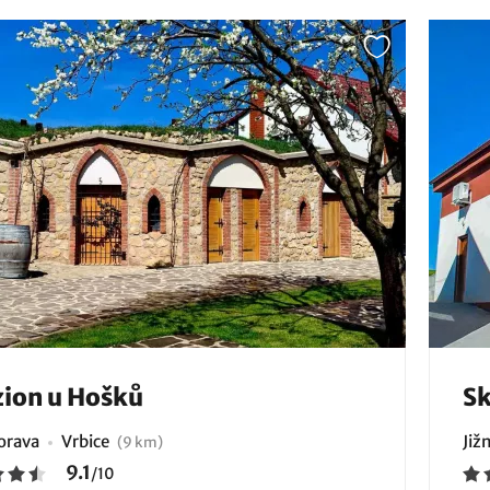
ion u Hošků
Sk
Morava
Vrbice
Již
(9 km)
9.1
/
10