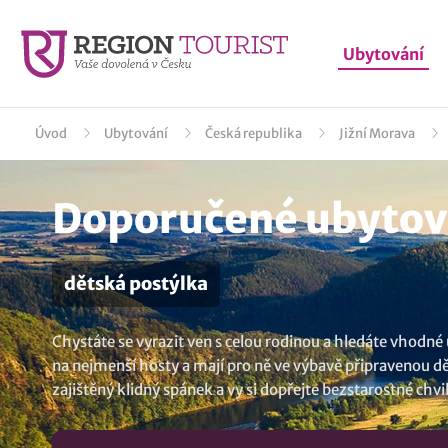
Ubytování
Úvod
Ubytování
Česká republika
Jižní Morava
Doporučené ubytová
dětská postýlka
Chystáte se vyrazit ven s celou rodinou a hledáte vhodné 
na nejmenší hosty a mají pro ně ve výbavě připravenou d
zajištěný klidný spánek a vy si dopřejte bezstarostné chvi