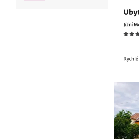
Uby
Jižní 
Rychlé