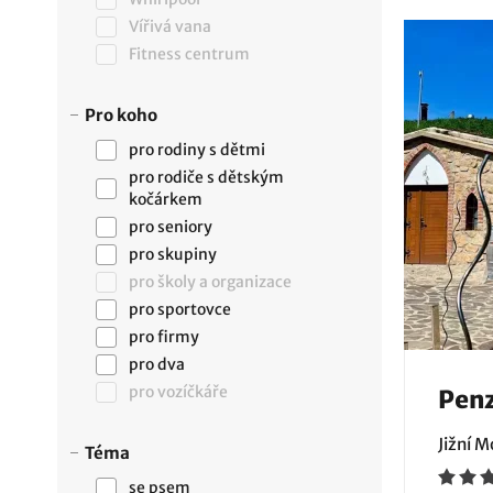
Vířivá vana
Fitness centrum
Pro koho
pro rodiny s dětmi
pro rodiče s dětským
kočárkem
pro seniory
pro skupiny
pro školy a organizace
pro sportovce
pro firmy
pro dva
pro vozíčkáře
Penz
Jižní 
Téma
se psem