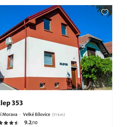
lep 353
ní Morava
Velké Bílovice
(11 km)
9.2
/
10