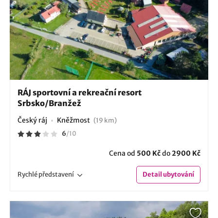
RÁJ sportovní a rekreační resort
Srbsko/Branžež
Český ráj
Kněžmost
(19 km)
6
/
10
Cena od
500 Kč
do
2900 Kč
Rychlé
představení
Detail
ubytování