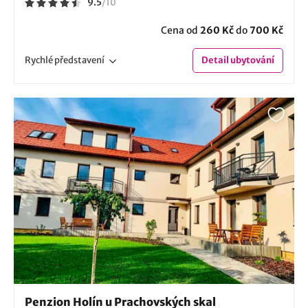
9.5
/
10
Cena od
260 Kč
do
700 Kč
Rychlé
představení
Detail
ubytování
Penzion Holín u Prachovských skal