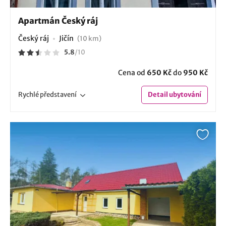
Apartmán Český ráj
Český ráj
Jičín
(10 km)
5.8
/
10
Cena od
650 Kč
do
950 Kč
Rychlé
představení
Detail
ubytování