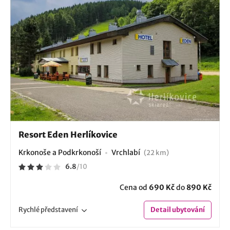
Resort Eden Herlíkovice
Krkonoše a Podkrkonoší
Vrchlabí
(22 km)
6.8
/
10
Cena od
690 Kč
do
890 Kč
Rychlé
představení
Detail
ubytování