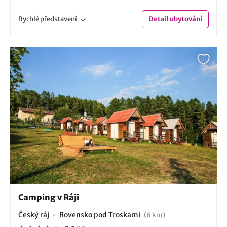
Rychlé
představení
Detail
ubytování
Camping v Ráji
Český ráj
Rovensko pod Troskami
(6 km)