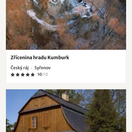
Zřícenina hradu Kumburk
Český ráj
Syřenov
10
/
10