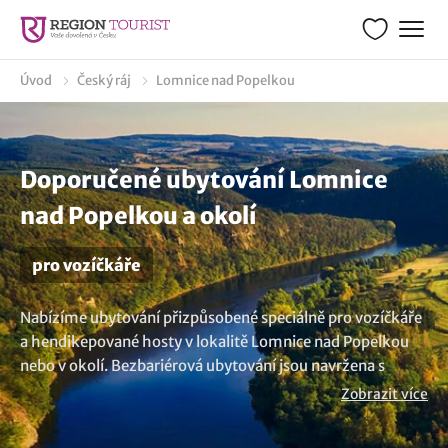
Úvod
Český ráj
Lomnice nad Popelkou
Doporučené ubytování Lomnice
nad Popelkou a okolí
pro vozíčkáře
Nabízíme ubytování přizpůsobené speciálně pro vozíčkáře
a hendikepované hosty v lokalitě Lomnice nad Popelkou
nebo v okolí. Bezbariérová ubytování jsou navržena s
ohledem na individuální potřeby hostů a jejich zdravotní
Zobrazit více
postižení. Ubytovací zařízení uvedená v seznamu zajišťují
úplné nebo částečné bezbariérové zázemí. Užijte si