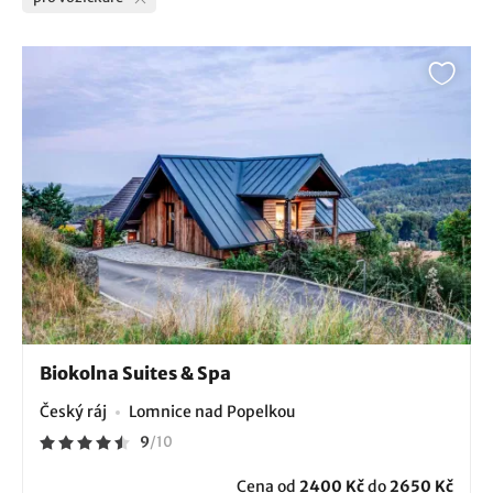
Biokolna Suites & Spa
Český ráj
Lomnice nad Popelkou
9
/
10
Cena od
2400 Kč
do
2650 Kč