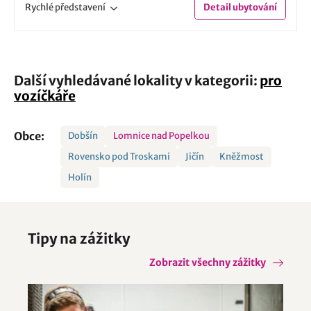
Rychlé
představení
Detail
ubytování
Další vyhledávané lokality v kategorii:
pro
vozíčkáře
Obce:
Dobšín
Lomnice nad Popelkou
Rovensko pod Troskami
Jičín
Kněžmost
Holín
Tipy na zážitky
Zobrazit všechny zážitky