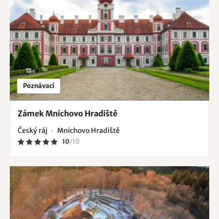
Poznávací
Zámek Mnichovo Hradiště
Český ráj
Mnichovo Hradiště
10
/
10