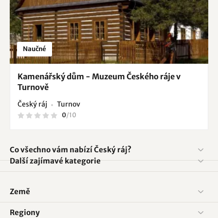
Naučné
Kamenářský dům - Muzeum Českého ráje v
Turnově
Český ráj
Turnov
0
/
10
Co všechno vám nabízí Český ráj?
Další zajímavé kategorie
Země
Regiony