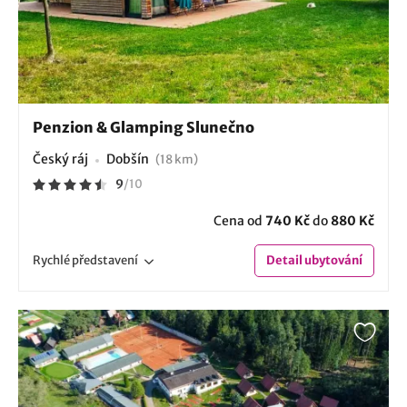
Penzion & Glamping Slunečno
Český ráj
Dobšín
(18 km)
9
/
10
Cena od
740 Kč
do
880 Kč
Rychlé
představení
Detail
ubytování