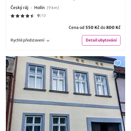
Český ráj
Holín
(9 km)
9
/
10
Cena od
550 Kč
do
800 Kč
Rychlé
představení
Detail
ubytování