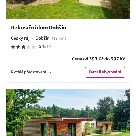
Rekreační dům Dobšín
Český ráj
Dobšín
(18 km)
6.3
/
10
Cena od
397 Kč
do
597 Kč
Rychlé
představení
Detail
ubytování