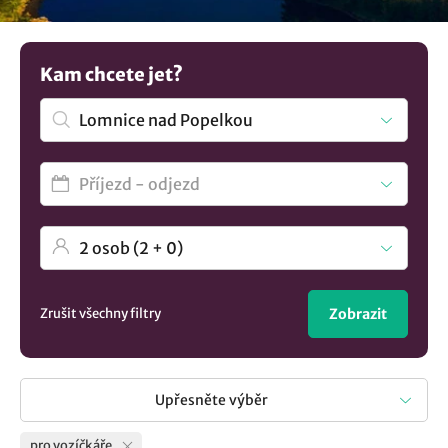
dovolenou bez omezení! Máte jinou představu? V nabídce
máme více možností
ubytování v lokalitě Lomnice nad
Popelkou
..
Kam chcete jet?
Zrušit všechny filtry
Zobrazit
Upřesněte výběr
pro vozíčkáře