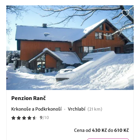
Penzion Ranč
Krkonoše a Podkrkonoší
Vrchlabí
(21 km)
9
/
10
Cena od
430 Kč
do
610 Kč