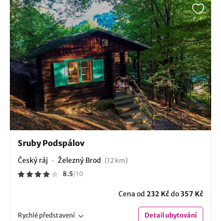
Sruby Podspálov
Český ráj
Železný Brod
(12 km)
8.5
/
10
Cena od
232 Kč
do
357 Kč
Rychlé
představení
Detail
ubytování