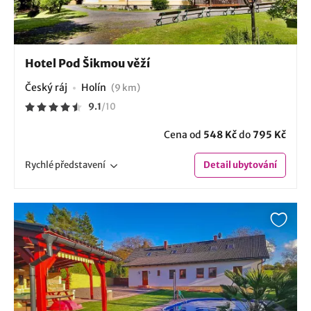
Hotel Pod Šikmou věží
Český ráj
Holín
(9 km)
9.1
/
10
Cena od
548 Kč
do
795 Kč
Rychlé
představení
Detail
ubytování