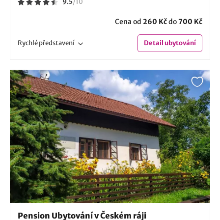
9.5
/
10
Cena od
260 Kč
do
700 Kč
Rychlé
představení
Detail
ubytování
Pension Ubytování v Českém ráji