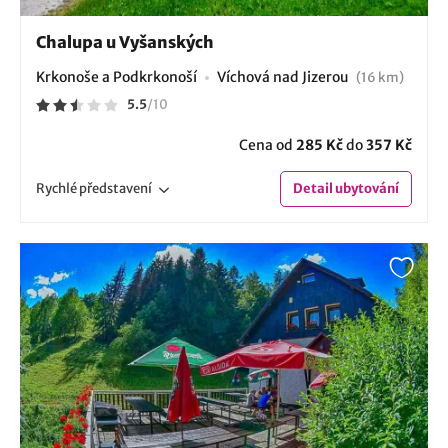
Chalupa u Vyšanských
Krkonoše a Podkrkonoší
Víchová nad Jizerou
(16 km)
5.5
/
10
Cena od
285 Kč
do
357 Kč
Rychlé
představení
Detail
ubytování