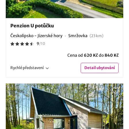
Penzion U potůčku
Českolipsko - Jizerské hory
Smržovka
(23 km)
9
/
10
Cena od
620 Kč
do
840 Kč
Rychlé
představení
Detail
ubytování