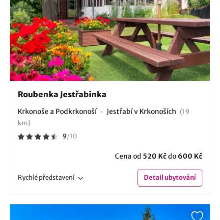
Roubenka Jestřabinka
Krkonoše a Podkrkonoší
Jestřabí v Krkonoších
(19
km)
9
/
10
Cena od
520 Kč
do
600 Kč
Rychlé
představení
Detail
ubytování