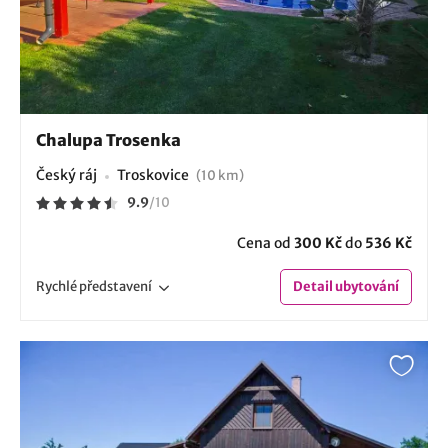
Chalupa Trosenka
Český ráj
Troskovice
(10 km)
9.9
/
10
Cena od
300 Kč
do
536 Kč
Rychlé
představení
Detail
ubytování