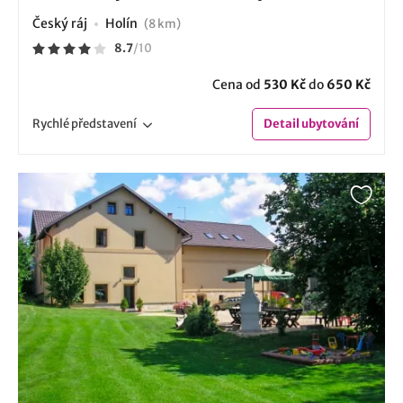
Český ráj
Holín
(8 km)
8.7
/
10
Cena od
530 Kč
do
650 Kč
Rychlé
představení
Detail
ubytování