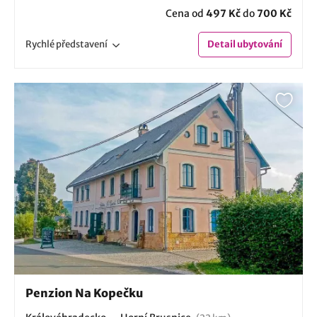
Cena od
497 Kč
do
700 Kč
Rychlé
představení
Detail
ubytování
Penzion Na Kopečku