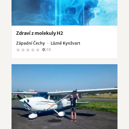
Zdraví z molekuly H2
Západní Čechy
Lázně Kynžvart
0
/
10