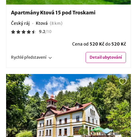
Apartmány Ktová 15 pod Troskami
Český ráj
Ktová
(8 km)
9.2
/
10
Cena od
520 Kč
do
520 Kč
Rychlé
představení
Detail
ubytování