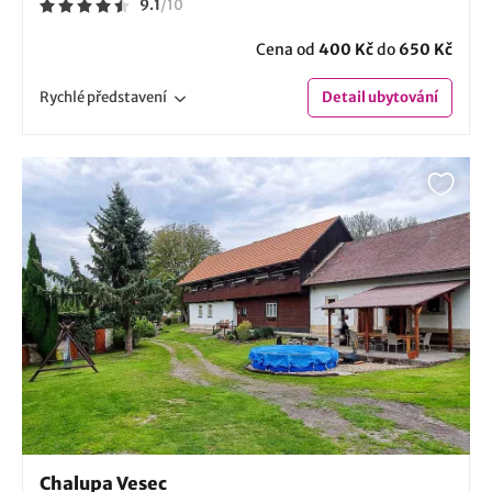
9.1
/
10
Cena od
400 Kč
do
650 Kč
Rychlé
představení
Detail
ubytování
Chalupa Vesec