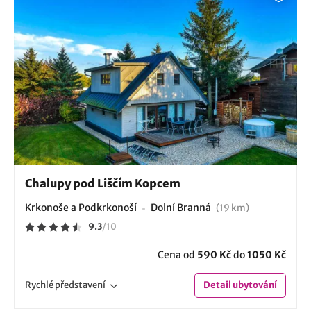
Chalupy pod Liščím Kopcem
Krkonoše a Podkrkonoší
Dolní Branná
(19 km)
9.3
/
10
Cena od
590 Kč
do
1050 Kč
Rychlé
představení
Detail
ubytování