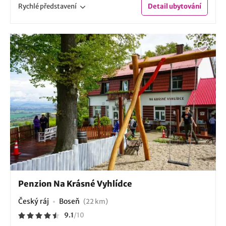
Rychlé
představení
Detail
ubytování
Penzion Na Krásné Vyhlídce
Český ráj
Boseň
(22 km)
9.1
/
10