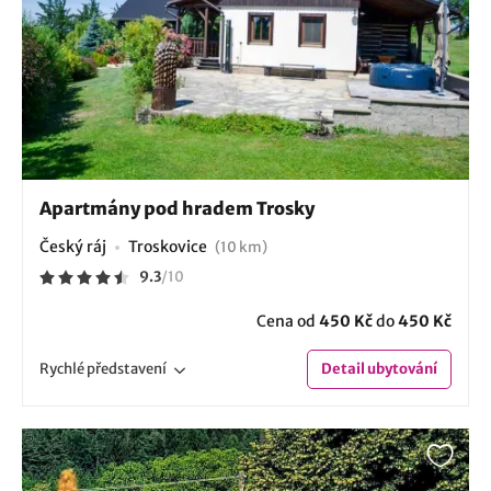
Apartmány pod hradem Trosky
Český ráj
Troskovice
(10 km)
9.3
/
10
Cena od
450 Kč
do
450 Kč
Rychlé
představení
Detail
ubytování