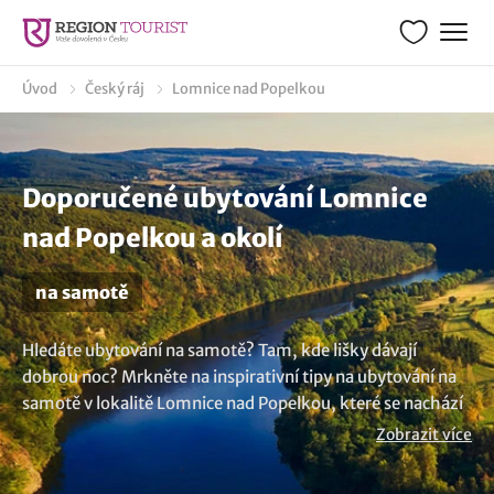
Úvod
Český ráj
Lomnice nad Popelkou
Doporučené ubytování Lomnice
nad Popelkou a okolí
na samotě
Hledáte ubytování na samotě? Tam, kde lišky dávají
dobrou noc? Mrkněte na inspirativní tipy na ubytování na
samotě v lokalitě Lomnice nad Popelkou, které se nachází
na tichých a odlehlých místech. Samota vám navíc
Zobrazit více
poskytne svobodu poznat okolní krajinu. Potřebujete větší
inspiraci? Zde najdete ucelený výběr
ubytování v lokalitě