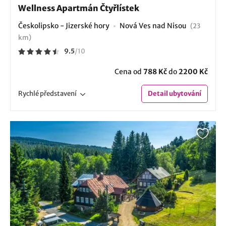
Wellness Apartmán Čtyřlístek
Českolipsko - Jizerské hory
Nová Ves nad Nisou
(23
km)
9.5
/
10
Cena od
788 Kč
do
2200 Kč
Rychlé
představení
Detail
ubytování