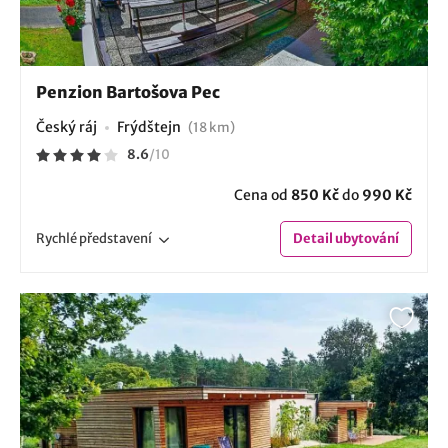
Penzion Bartošova Pec
Český ráj
Frýdštejn
(18 km)
8.6
/
10
Cena od
850 Kč
do
990 Kč
Rychlé
představení
Detail
ubytování