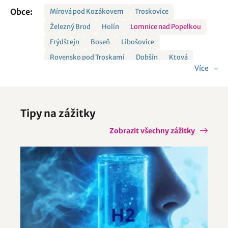
Obce:
Mírová pod Kozákovem
Troskovice
Železný Brod
Holín
Lomnice nad Popelkou
Frýdštejn
Boseň
Libošovice
Rovensko pod Troskami
Dobšín
Ktová
Více
Tipy na zážitky
Zobrazit všechny zážitky