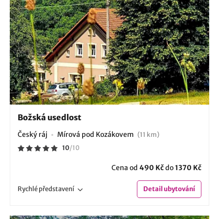
Božská usedlost
Český ráj
Mírová pod Kozákovem
(11 km)
10
/
10
Cena od
490 Kč
do
1370 Kč
Rychlé
představení
Detail
ubytování