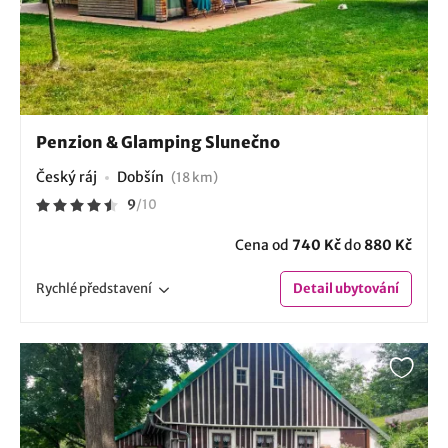
Penzion & Glamping Slunečno
Český ráj
Dobšín
(18 km)
9
/
10
Cena od
740 Kč
do
880 Kč
Rychlé
představení
Detail
ubytování