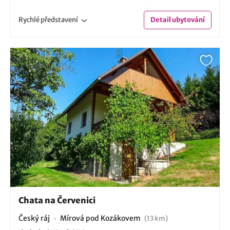
Rychlé
představení
Detail
ubytování
Chata na Červenici
Český ráj
Mírová pod Kozákovem
(13 km)