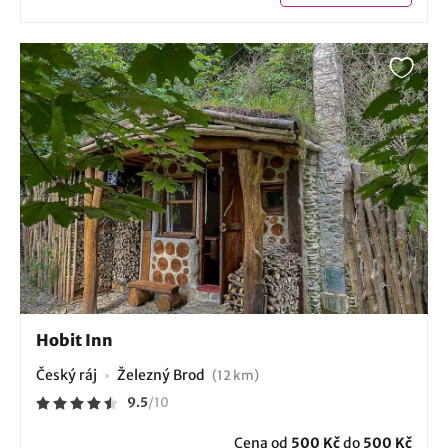
Hobit Inn
Český ráj
Železný Brod
(12 km)
9.5
/
10
Cena od
500 Kč
do
500 Kč