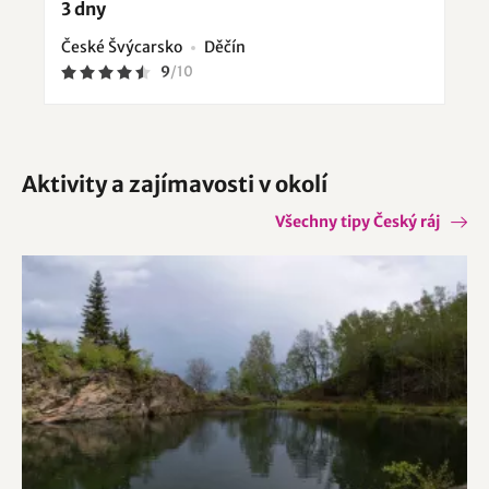
3 dny
České Švýcarsko
Děčín
9
/
10
Aktivity a zajímavosti v okolí
Všechny tipy Český ráj