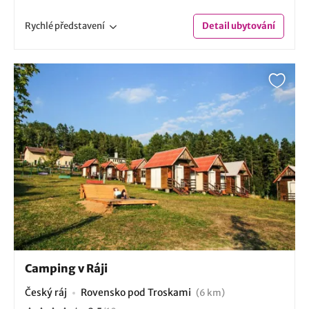
Rychlé
představení
Detail
ubytování
Camping v Ráji
Český ráj
Rovensko pod Troskami
(6 km)