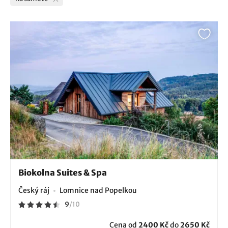
Biokolna Suites & Spa
Český ráj
Lomnice nad Popelkou
9
/
10
Cena od
2400 Kč
do
2650 Kč