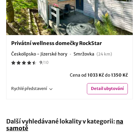
Privátní wellness domečky RockStar
Českolipsko - Jizerské hory
Smržovka
(24 km)
9
/
10
Cena od
1033 Kč
do
1350 Kč
Rychlé
představení
Detail
ubytování
Další vyhledávané lokality v kategorii:
na
samotě