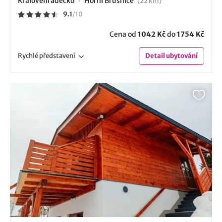
Královéhradecko
Horní Brusnice
(22 km)
9.1
/
10
Cena od
1042 Kč
do
1754 Kč
Rychlé
představení
Detail
ubytování