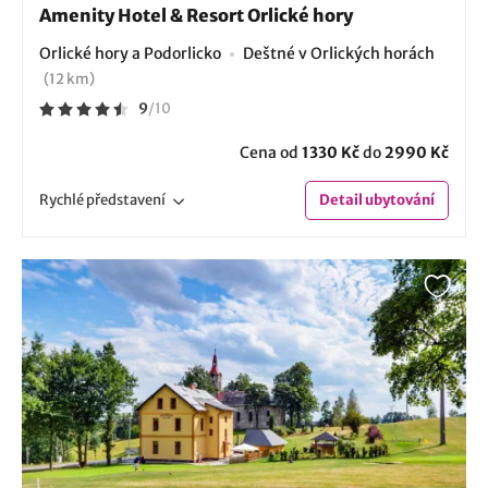
Amenity Hotel & Resort Orlické hory
Orlické hory a Podorlicko
Deštné v Orlických horách
(12 km)
9
/
10
Cena od
1330 Kč
do
2990 Kč
Rychlé
představení
Detail
ubytování