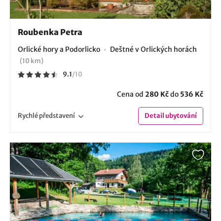
Roubenka Petra
Orlické hory a Podorlicko
Deštné v Orlických horách
(10 km)
9.1
/
10
Cena od
280 Kč
do
536 Kč
Rychlé
představení
Detail
ubytování