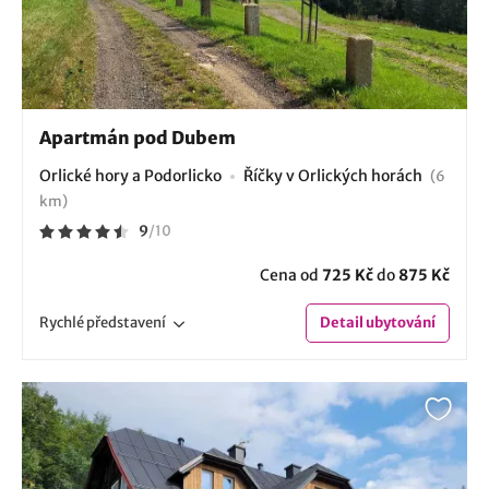
Apartmán pod Dubem
Orlické hory a Podorlicko
Říčky v Orlických horách
(6
km)
9
/
10
Cena od
725 Kč
do
875 Kč
Rychlé
představení
Detail
ubytování