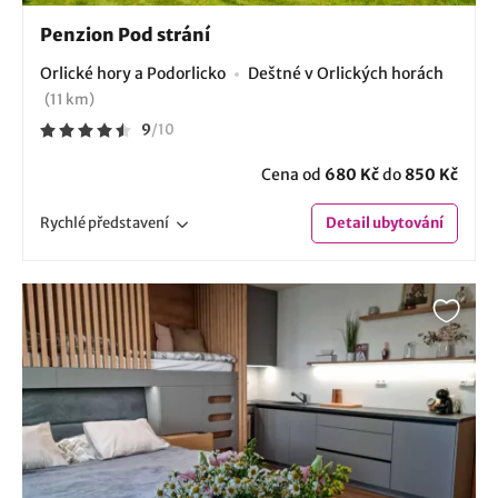
Penzion Pod strání
Orlické hory a Podorlicko
Deštné v Orlických horách
(11 km)
9
/
10
Cena od
680 Kč
do
850 Kč
Rychlé
představení
Detail
ubytování