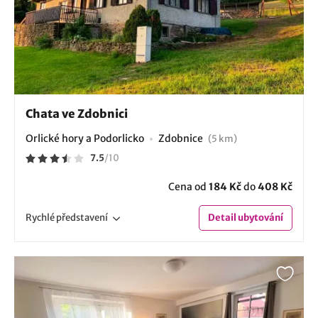
Chata ve Zdobnici
Orlické hory a Podorlicko
Zdobnice
(5 km)
7.5
/
10
Cena od
184 Kč
do
408 Kč
Rychlé
představení
Detail
ubytování