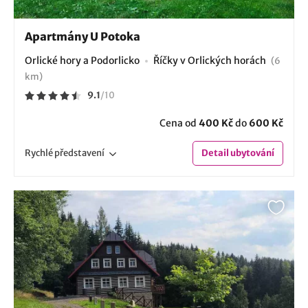
Apartmány U Potoka
Orlické hory a Podorlicko
Říčky v Orlických horách
(6
km)
9.1
/
10
Cena od
400 Kč
do
600 Kč
Rychlé
představení
Detail
ubytování