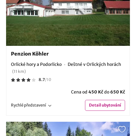
Penzion Köhler
Orlické hory a Podorlicko
Deštné v Orlických horách
(11 km)
8.7
/
10
Cena od
450 Kč
do
650 Kč
Rychlé
představení
Detail
ubytování