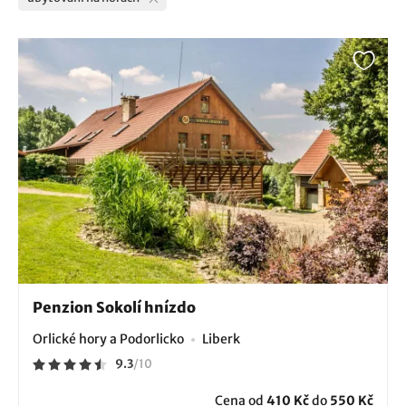
Penzion Sokolí hnízdo
Orlické hory a Podorlicko
Liberk
9.3
/
10
Cena od
410 Kč
do
550 Kč