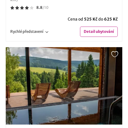
8.8
/
10
Cena od
525 Kč
do
625 Kč
Rychlé
představení
Detail
ubytování