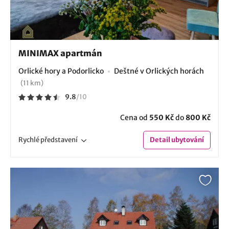
MINIMAX apartmán
Orlické hory a Podorlicko
Deštné v Orlických horách
(11 km)
9.8
/
10
Cena od
550 Kč
do
800 Kč
Rychlé
představení
Detail
ubytování