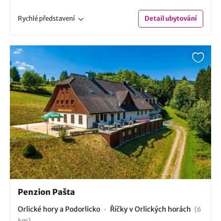
Rychlé
představení
Detail
ubytování
Penzion Pašta
Orlické hory a Podorlicko
Říčky v Orlických horách
(6
km)