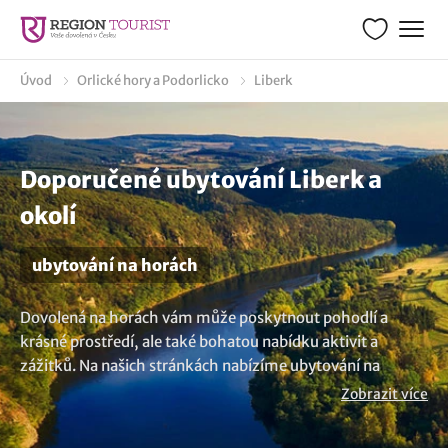
Úvod
Orlické hory a Podorlicko
Liberk
Doporučené ubytování Liberk a
okolí
ubytování na horách
Dovolená na horách vám může poskytnout pohodlí a
krásné prostředí, ale také bohatou nabídku aktivit a
zážitků. Na našich stránkách nabízíme ubytování na
horách v okolí hezké obce Liberk, které jsou zajímavé pro
Zobrazit více
nadšence a milovníky hor. Prozkoumejte nabídky a vzhůru
do hor. Zajímavá vás kompletní seznam
ubytování v