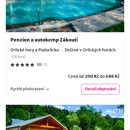
Penzion a autokemp Zákoutí
Orlické hory a Podorlicko
Deštné v Orlických horách
(10 km)
10
/
10
Cena od
200 Kč
do
688 Kč
Rychlé
představení
Detail
ubytování