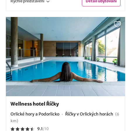
Rychlé
představení
Detail
ubytování
Wellness hotel Říčky
Orlické hory a Podorlicko
Říčky v Orlických horách
(6
km)
9.1
/
10