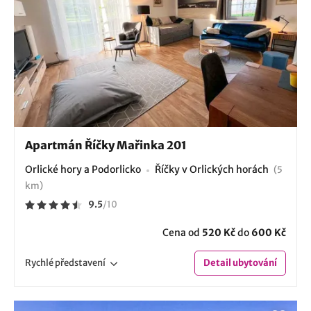
Apartmán Říčky Mařinka 201
Orlické hory a Podorlicko
Říčky v Orlických horách
(5
km)
9.5
/
10
Cena od
520 Kč
do
600 Kč
Rychlé
představení
Detail
ubytování