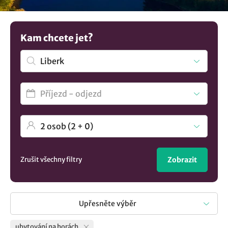
lokalitě Liberk
.? U nás si vyberete.
Kam chcete jet?
Zrušit všechny filtry
Zobrazit
Upřesněte výběr
ubytování na horách