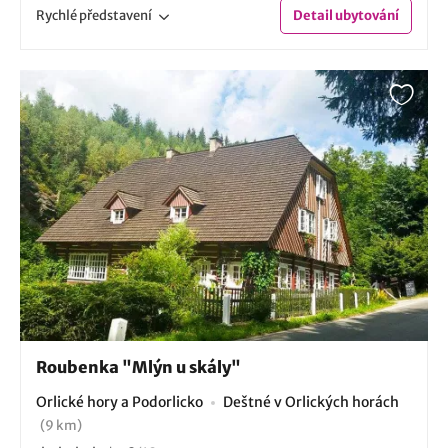
Rychlé
představení
Detail
ubytování
Roubenka "Mlýn u skály"
Orlické hory a Podorlicko
Deštné v Orlických horách
(9 km)