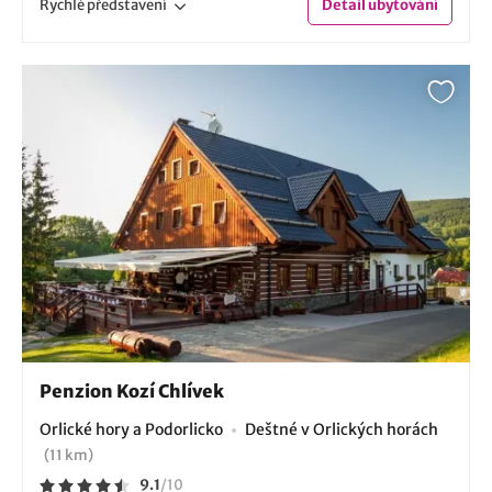
Rychlé
představení
Detail
ubytování
Penzion Kozí Chlívek
Orlické hory a Podorlicko
Deštné v Orlických horách
(11 km)
9.1
/
10