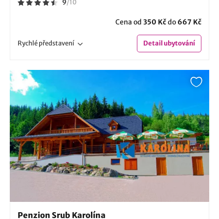
9
/
10
Cena od
350 Kč
do
667 Kč
Rychlé
představení
Detail
ubytování
Penzion Srub Karolína