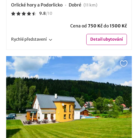
Orlické hory a Podorlicko
Dobré
(11 km)
9.8
/
10
Cena od
750 Kč
do
1500 Kč
Rychlé
představení
Detail
ubytování