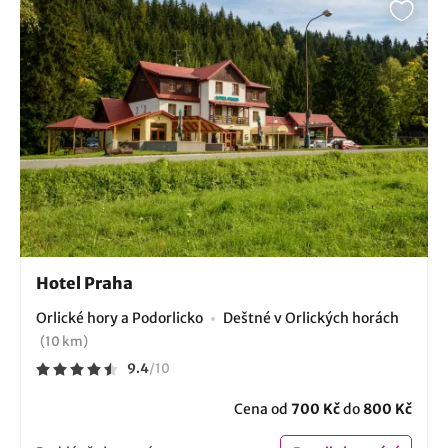
Hotel Praha
Orlické hory a Podorlicko
Deštné v Orlických horách
(10 km)
9.4
/
10
Cena od
700 Kč
do
800 Kč