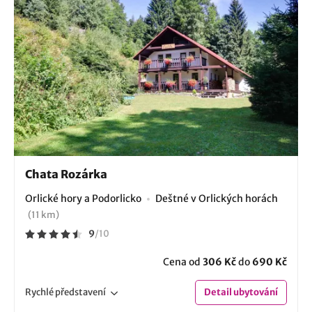
Chata Rozárka
Orlické hory a Podorlicko
Deštné v Orlických horách
(11 km)
9
/
10
Cena od
306 Kč
do
690 Kč
Rychlé
představení
Detail
ubytování