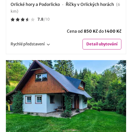
Orlické hory a Podorlicko
Říčky v Orlických horách
(6
km)
7.8
/
10
Cena od
850 Kč
do
1400 Kč
Rychlé
představení
Detail
ubytování