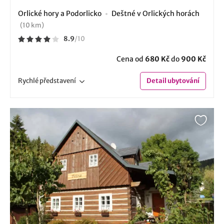
Orlické hory a Podorlicko
Deštné v Orlických horách
(10 km)
8.9
/
10
Cena od
680 Kč
do
900 Kč
Rychlé
představení
Detail
ubytování