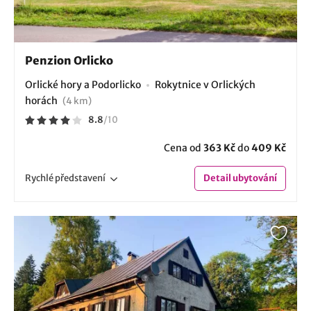
Penzion Orlicko
Orlické hory a Podorlicko
Rokytnice v Orlických
horách
(4 km)
8.8
/
10
Cena od
363 Kč
do
409 Kč
Rychlé
představení
Detail
ubytování