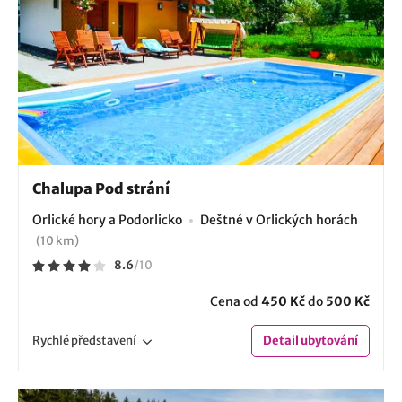
Chalupa Pod strání
Orlické hory a Podorlicko
Deštné v Orlických horách
(10 km)
8.6
/
10
Cena od
450 Kč
do
500 Kč
Rychlé
představení
Detail
ubytování