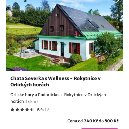
Chata Severka s Wellness - Rokytnice v
Orlických horách
Orlické hory a Podorlicko
Rokytnice v Orlických
horách
(8 km)
9.4
/
10
Cena od
240 Kč
do
800 Kč