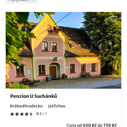
Penzion U Suchánků
Královéhradecko
Jetřichov
9.1
/
10
Cena od
650 Kč
do
750 Kč