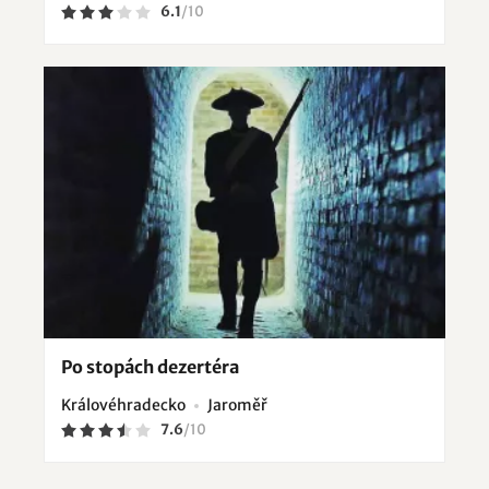
6.1
/
10
Po stopách dezertéra
Královéhradecko
Jaroměř
7.6
/
10