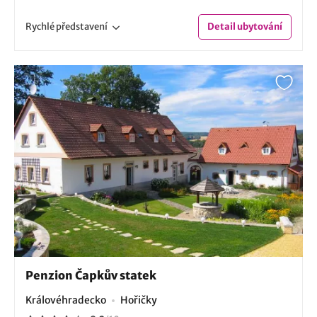
Rychlé
představení
Detail
ubytování
Penzion Čapkův statek
Královéhradecko
Hořičky