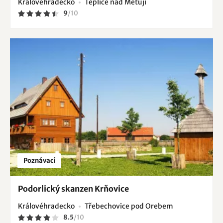
Královéhradecko
Teplice nad Metují
9
/
10
Poznávací
Podorlický skanzen Krňovice
Královéhradecko
Třebechovice pod Orebem
8.5
/
10