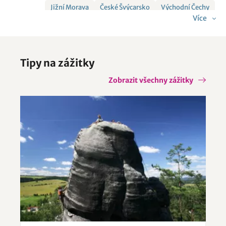
Jižní Morava
České Švýcarsko
Východní Čechy
Více
Střední Morava a Jeseníky
Krušné hory a Podkrušnohoří
Český ráj
České Středohoří a Žatecko
Tipy na zážitky
Severní Morava a Slezsko
Královéhradecko
Zobrazit všechny zážitky