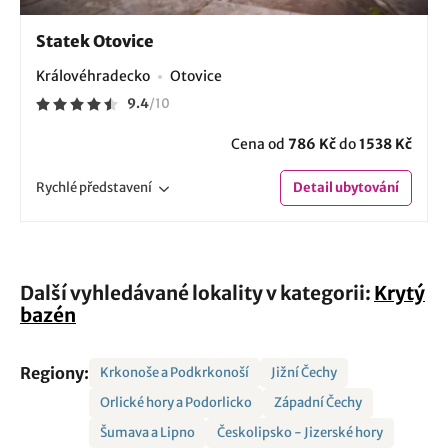
Statek Otovice
Královéhradecko
Otovice
9.4
/
10
Cena od
786 Kč
do
1538 Kč
Rychlé
představení
Detail
ubytování
Další vyhledávané lokality v kategorii:
Krytý
bazén
Regiony:
Krkonoše a Podkrkonoší
Jižní Čechy
Orlické hory a Podorlicko
Západní Čechy
Šumava a Lipno
Českolipsko - Jizerské hory