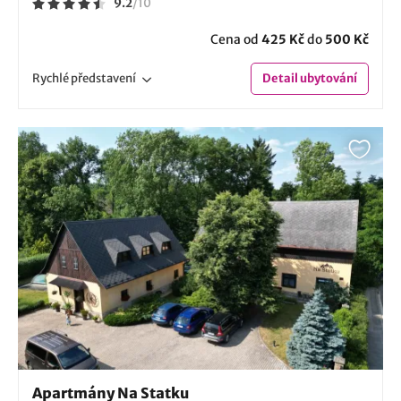
9.2
/
10
Cena od
425 Kč
do
500 Kč
Rychlé
představení
Detail
ubytování
Apartmány Na Statku