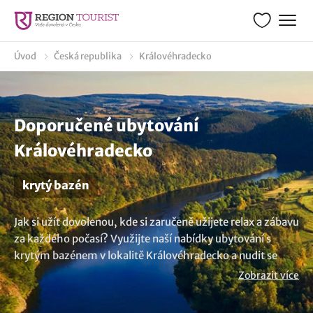
Úvod
Česká republika
Královéhradecko
Doporučené ubytování
Královéhradecko
krytý bazén
Jak si užít dovolenou, kde si zaručeně užijete relax a zábavu
za každého počasí? Využijte naší nabídky ubytování s
krytým bazénem v lokalitě Královéhradecko a nudit se
nebudete ani za ošklivého počasí. Krytý bazén je ideální
Zobrazit více
volba pro všechny, kteří si chtějí užít osvěžující plavání a
bezstarostný odpočinek. A víte, že krytý bazén může mít i