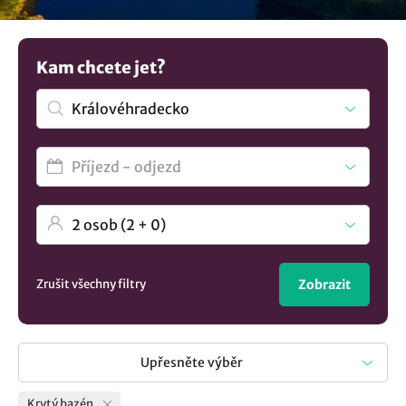
protiproud nebo slanou vodu? Zajímavá vás kompletní
seznam
ubytování v lokalitě Královéhradecko
.? U nás si
vyberete.
Kam chcete jet?
Zrušit všechny filtry
Zobrazit
Upřesněte výběr
Krytý bazén