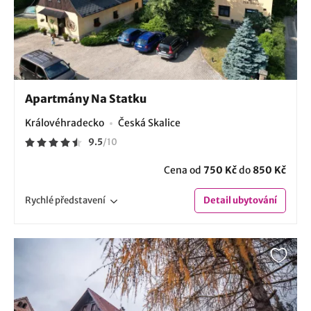
Apartmány Na Statku
Královéhradecko
Česká Skalice
9.5
/
10
Cena od
750 Kč
do
850 Kč
Rychlé
představení
Detail
ubytování