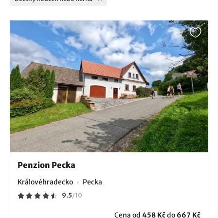
Penzion Pecka
Královéhradecko
Pecka
9.5
/
10
Cena od
458 Kč
do
667 Kč