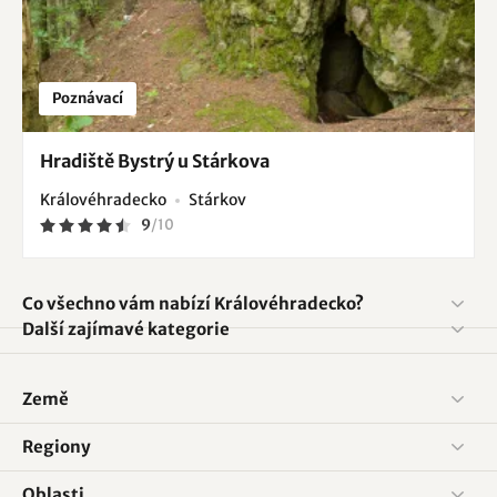
Poznávací
Hradiště Bystrý u Stárkova
Královéhradecko
Stárkov
9
/
10
Co všechno vám nabízí Královéhradecko?
Další zajímavé kategorie
Země
Regiony
Oblasti