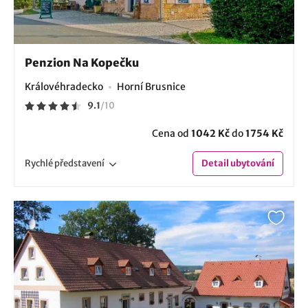
Penzion Na Kopečku
Královéhradecko
Horní Brusnice
9.1
/
10
Cena od
1042 Kč
do
1754 Kč
Rychlé
představení
Detail
ubytování