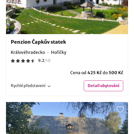
Penzion Čapkův statek
Královéhradecko
Hořičky
9.2
/
10
Cena od
425 Kč
do
500 Kč
Rychlé
představení
Detail
ubytování