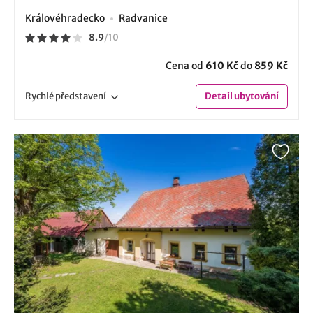
Královéhradecko
Radvanice
8.9
/
10
Cena od
610 Kč
do
859 Kč
Rychlé
představení
Detail
ubytování