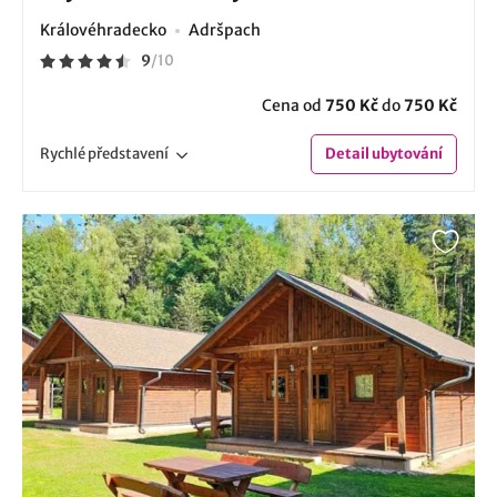
Královéhradecko
Adršpach
9
/
10
Cena od
750 Kč
do
750 Kč
Rychlé
představení
Detail
ubytování