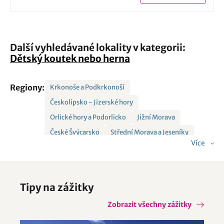
Další vyhledávané lokality v kategorii:
Dětský koutek nebo herna
Regiony:
Krkonoše a Podkrkonoší
Českolipsko - Jizerské hory
Orlické hory a Podorlicko
Jižní Morava
České Švýcarsko
Střední Morava a Jeseníky
Více
Šumava a Lipno
Vysočina
Český ráj
Jižní Čechy
Severní Morava a Slezsko
Střední Čechy
Východní Čechy
Tipy na zážitky
Krušné hory a Podkrušnohoří
Západní Čechy
Zobrazit všechny zážitky
Východní Morava
České Středohoří a Žatecko
Královéhradecko