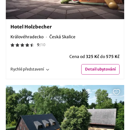
Hotel Holzbecher
Královéhradecko
Česká Skalice
9
/
10
Cena od
325 Kč
do
575 Kč
Rychlé
představení
Detail
ubytování