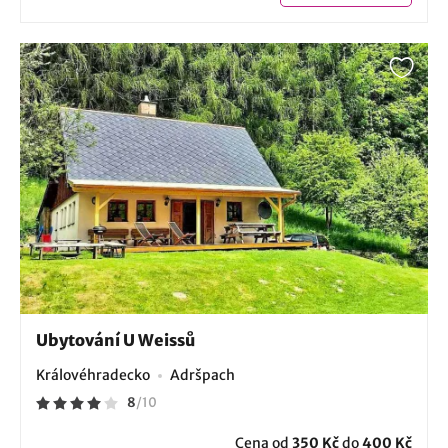
Ubytování U Weissů
Královéhradecko
Adršpach
8
/
10
Cena od
350 Kč
do
400 Kč