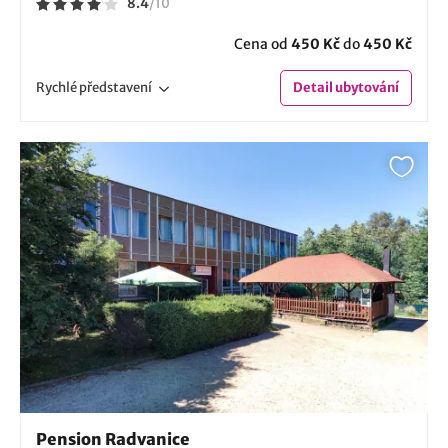
8.4
/
10
Cena od
450 Kč
do
450 Kč
Rychlé
představení
Detail
ubytování
Pension Radvanice