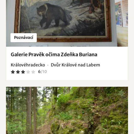
Poznávací
Galerie Pravěk očima Zdeňka Buriana
Královéhradecko
Dvůr Králové nad Labem
6
/
10