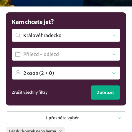
jejich děti mají zajištěnou zábavu prostřednictvím vnitřní
herny nebo menšího koutku s hračkami. Máte jiné
preference? Zde je více
ubytování v lokalitě
Kam chcete jet?
Královéhradecko
..
Zrušit všechny filtry
Zobrazit
Upřesněte výběr
Dětský koutek nebo herna