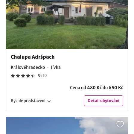
Chalupa Adršpach
Královéhradecko
Jívka
9
/
10
Cena od
480 Kč
do
650 Kč
Rychlé
představení
Detail
ubytování