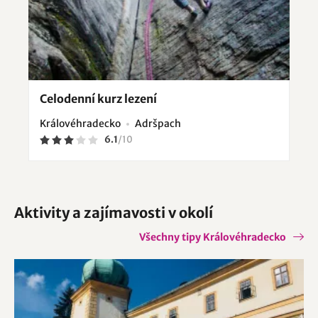
Celodenní kurz lezení
Královéhradecko
Adršpach
6.1
/
10
Aktivity a zajímavosti v okolí
Všechny tipy Královéhradecko