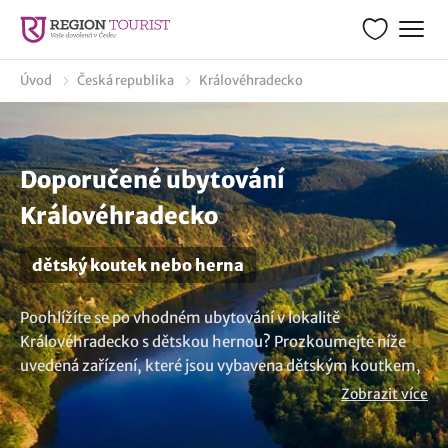
Úvod
Česká republika
Královéhradecko
Doporučené ubytování
Královéhradecko
dětský koutek nebo herna
Poohlížíte se po vhodném ubytování v lokalitě
Královéhradecko s dětskou hernou? Prozkoumejte níže
uvedená zařízení, které jsou vybavena dětským koutkem,
kde si vaše děcka pohrají. Takový pobyt přináší mnoho
Zobrazit více
výhod nejen pro děti, ale i pro rodiče samotné, kteří si
mohou užít klidnější a pohodovější chvíle s vědomím, že