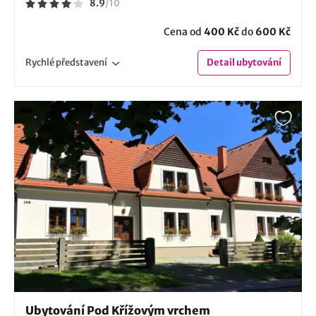
8.9
/
10
Cena od
400 Kč
do
600 Kč
Rychlé
představení
Detail
ubytování
Ubytování Pod Křížovým vrchem