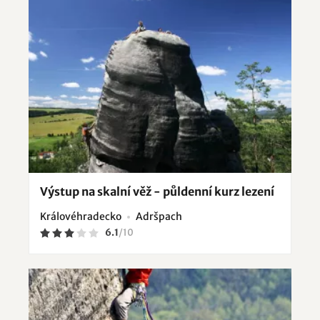
Výstup na skalní věž - půldenní kurz lezení
Královéhradecko
Adršpach
6.1
/
10