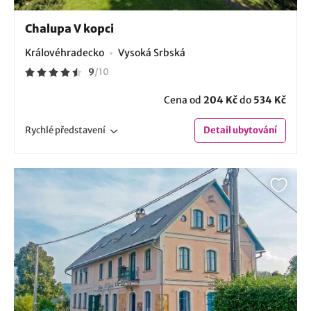
Chalupa V kopci
Královéhradecko
Vysoká Srbská
9
/
10
Cena od
204 Kč
do
534 Kč
Rychlé
představení
Detail
ubytování