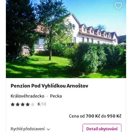
Penzion Pod Vyhlídkou Arnoštov
Královéhradecko
Pecka
8
/
10
Cena od
700 Kč
do
950 Kč
Rychlé
představení
Detail
ubytování