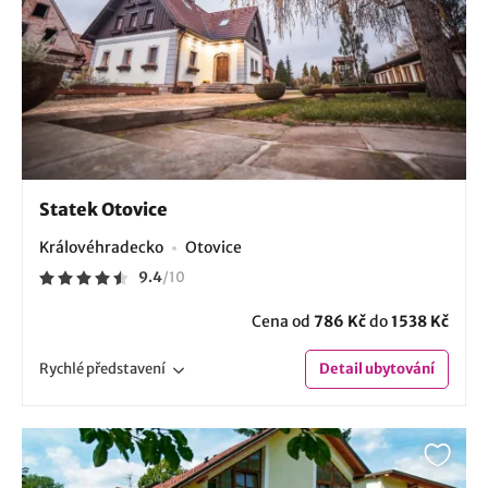
Statek Otovice
Královéhradecko
Otovice
9.4
/
10
Cena od
786 Kč
do
1538 Kč
Rychlé
představení
Detail
ubytování