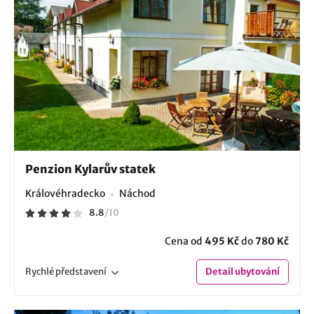
Penzion Kylarův statek
Královéhradecko
Náchod
8.8
/
10
Cena od
495 Kč
do
780 Kč
Rychlé
představení
Detail
ubytování