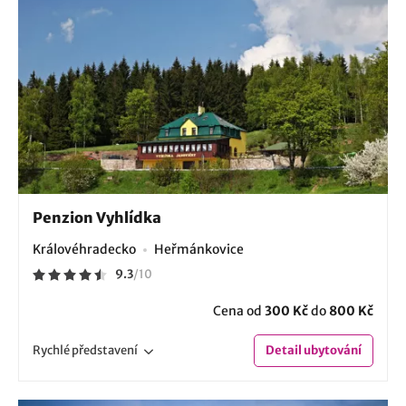
Penzion Vyhlídka
Královéhradecko
Heřmánkovice
9.3
/
10
Cena od
300 Kč
do
800 Kč
Rychlé
představení
Detail
ubytování