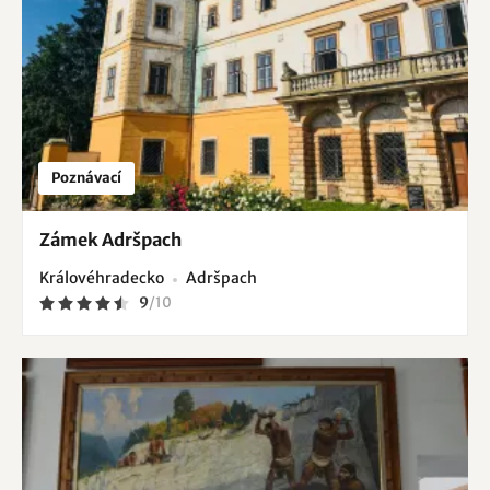
Poznávací
Zámek Adršpach
Královéhradecko
Adršpach
9
/
10