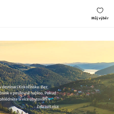
Můj výběr
v destinaci Kokořínsko. Bez
rénink v posilovně naplno. Pokud
ohlédněte si více
ubytování v
Zobrazit více