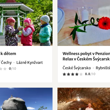
y k dětem
Wellness pobyt v Penzio
Relax v Českém Švýcars
 Čechy
Lázně Kynžvart
České Švýcarsko
Rybništ
0
/
10
8.8
/
10