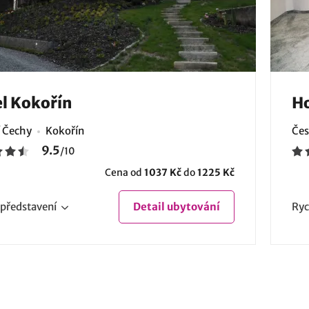
l Kokořín
Ho
í Čechy
Kokořín
Čes
9.5
/
10
Cena od
1037 Kč
do
1225 Kč
představení
Detail
ubytování
Ryc