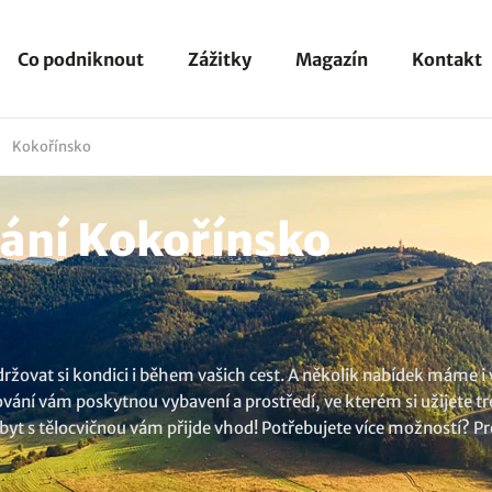
Co podniknout
Zážitky
Magazín
Kontakt
Kokořínsko
ání Kokořínsko
žovat si kondici i během vašich cest. A několik nabídek máme i 
tování vám poskytnou vybavení a prostředí, ve kterém si užijete t
pobyt s tělocvičnou vám přijde vhod! Potřebujete více možností? Pr