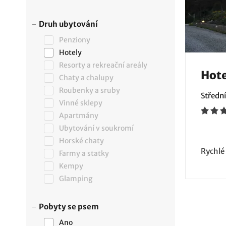
Druh ubytování
Penziony
Hotely
Resorty a rekreační areály
Hote
Chaty a chalupy
Roubenky a sruby
Středn
Vinné sklepy
Apartmány
Ubytování v soukromí
Horské chaty
Rychlé
Farmy a statky
Kempy
Glamping
Pobyty se psem
Ano