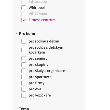
Infrasauna
Whirlpool
Vířivá vana
Fitness centrum
Pro koho
pro rodiny s dětmi
pro rodiče s dětským
kočárkem
pro seniory
pro skupiny
pro školy a organizace
pro sportovce
pro firmy
pro dva
pro vozíčkáře
Téma