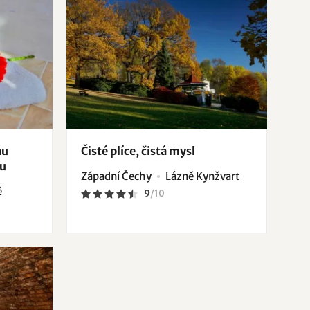
nu
Čisté plíce, čistá mysl
ku
Západní Čechy
Lázně Kynžvart
ě
9
/
10