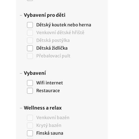
Vybavení pro děti
Dětský koutek nebo herna
Venkovní dětské hřiště
Dětská postýlka
Dětská židlička
Přebalovací pult
Vybavení
Wifi internet
Restaurace
Wellness a relax
Venkovní bazén
Krytý bazén
Finská sauna