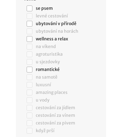
se psem
levné cestování
ubytování v přírodě
ubytování na horách
wellness a relax
na víkend
agroturistika
u sjezdovky
romantické
na samotě
luxusní
amazing places
u vody
cestování za jídlem
cestování za vínem
cestování za pivem
když prší