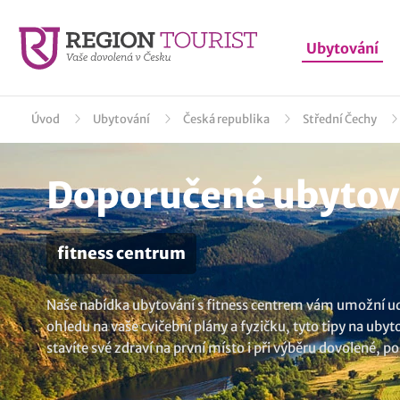
Ubytování
Úvod
Ubytování
Česká republika
Střední Čechy
Doporučené ubytov
fitness centrum
Naše nabídka ubytování s fitness centrem vám umožní udr
ohledu na vaše cvičební plány a fyzičku, tyto tipy na uby
stavíte své zdraví na první místo i při výběru dovolené, 
lokalitě Kokořínsko
..