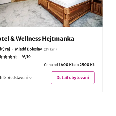
tel & Wellness Hejtmanka
ký ráj
Mladá Boleslav
(29 km)
9
/
10
Cena od
1400 Kč
do
2500 Kč
hlé
představení
Detail
ubytování