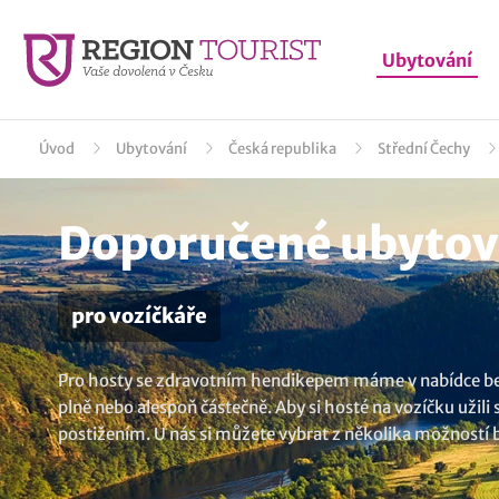
Ubytování
Úvod
Ubytování
Česká republika
Střední Čechy
Doporučené ubytov
pro vozíčkáře
Pro hosty se zdravotním hendikepem máme v nabídce be
plně nebo alespoň částečně. Aby si hosté na vozíčku užili
postižením. U nás si můžete vybrat z několika možností 
pohybovým postižením. Objednejte si vaši dovolenou, kde 
Kokořínsko
..