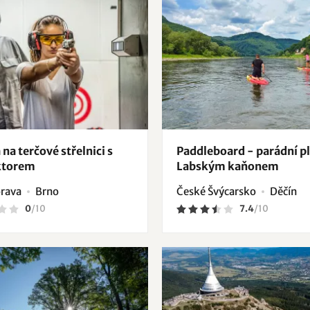
 na terčové střelnici s
Paddleboard - parádní p
ktorem
Labským kaňonem
orava
Brno
České Švýcarsko
Děčín
0
/
10
7.4
/
10