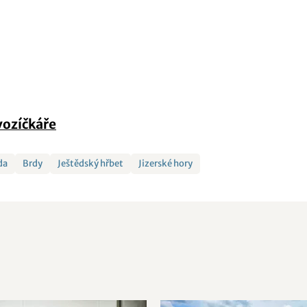
vozíčkáře
da
Brdy
Ještědský hřbet
Jizerské hory