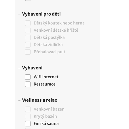
Vybavení pro děti
Dětský koutek nebo herna
Venkovní dětské hřiště
Dětská postýlka
Dětská židlička
Přebalovací pult
Vybavení
Wifi internet
Restaurace
Wellness a relax
Venkovní bazén
Krytý bazén
Finská sauna