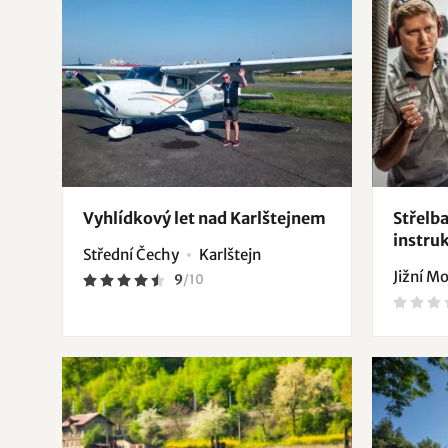
Vyhlídkový let nad Karlštejnem
Střelba
instru
Střední Čechy
Karlštejn
Jižní M
9
/
10