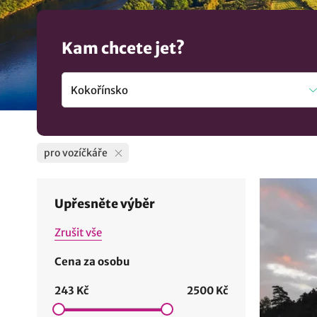
Kam chcete jet?
pro vozíčkáře
Upřesněte výběr
Zrušit vše
Cena za osobu
243 Kč
2500 Kč