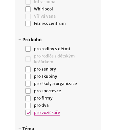
Infrasauna
Whirlpool
Vířivá vana
Fitness centrum
Pro koho
pro rodiny s dětmi
pro rodiče s dětským
kočárkem
pro seniory
pro skupiny
pro školy a organizace
pro sportovce
pro firmy
pro dva
pro vozíčkáře
Téma