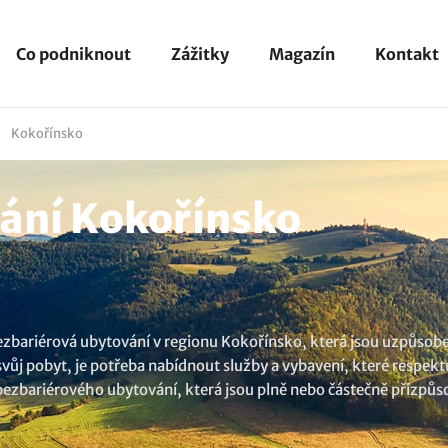
Co podniknout
Zážitky
Magazín
Kontakt
Kokořínsko
ání Kokořínsko
zbariérová ubytování v regionu Kokořínsko, která jsou uzpůs
 svůj pobyt, je potřeba nabídnout služby a vybavení, které respe
bezbariérového ubytování, která jsou plně nebo částečně přizpůs
myslí na vše! Potřebujete větší inspiraci? Zde najdete ucelený v