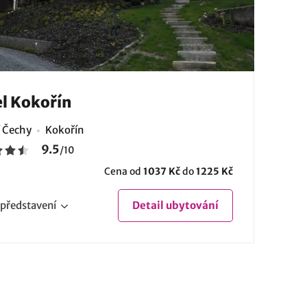
l Kokořín
í Čechy
Kokořín
9.5
/
10
Cena od
1037 Kč
do
1225 Kč
představení
Detail
ubytování