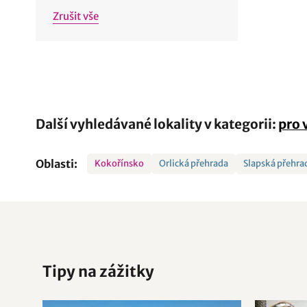
Zrušit vše
Další vyhledávané lokality v kategorii:
pro 
Oblasti:
Kokořínsko
Orlická přehrada
Slapská přehra
Tipy na zážitky