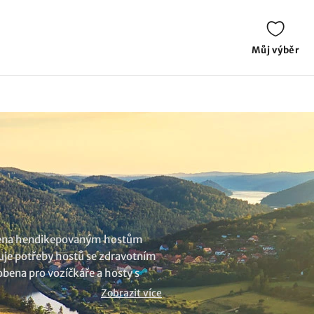
Můj výběr
obena hendikepovaným hostům
ktuje potřeby hostů se zdravotním
obena pro vozíčkáře a hosty s
ýběr
ubytování v lokalitě
Zobrazit více