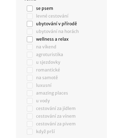
se psem
levné cestování
ubytování v přírodě
ubytování na horách
wellness a relax
na víkend
agroturistika
u sjezdovky
romantické
na samotě
luxusní
amazing places
u vody
cestování za jídlem
cestování za vínem
cestování za pivem
když prší