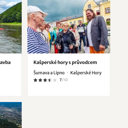
lavba
Kašperské hory s průvodcem
Šumava a Lipno
Kašperské Hory
7
/
10