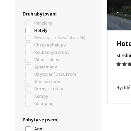
Druh ubytování
Penziony
Hotely
Resorty a rekreační areály
Hote
Chaty a chalupy
Roubenky a sruby
Středn
Vinné sklepy
Apartmány
Ubytování v soukromí
Horské chaty
Rychlé
Farmy a statky
Kempy
Glamping
Pobyty se psem
Ano