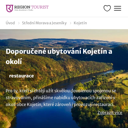
Úvod
Střední Morava a Jeseníky
Kojetín
Doporučené ubytování Kojetín a
okolí
restaurace
Pro ty, kteří si chtějí užít skvělou dovolenou spojenou se
stravováním, přinášíme nabídku ubytovacích zařízení v
okolí obce Kojetín, které zároveň i provozují restauraci.
Vybraná ubytování s možností stravování se snídaní,
Zobrazit více
polopenzí nebo plnou penzí vám umožní vychutnat si
lokální kuchyni. Užijte si jedinečnou kombinaci pohodlí,