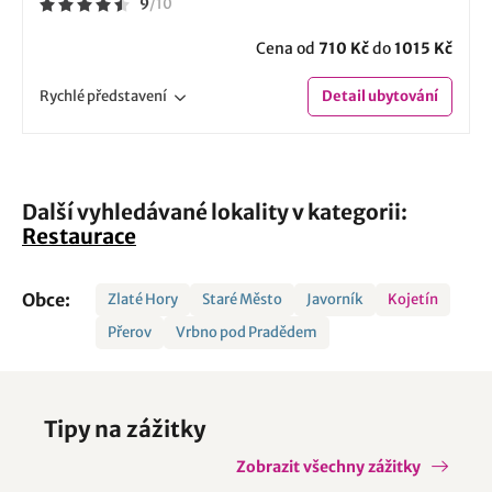
9
/
10
Cena od
710 Kč
do
1015 Kč
Rychlé
představení
Detail
ubytování
Další vyhledávané lokality v kategorii:
Restaurace
Obce:
Zlaté Hory
Staré Město
Javorník
Kojetín
Přerov
Vrbno pod Pradědem
Tipy na zážitky
Zobrazit všechny zážitky