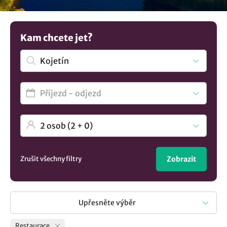
výborného jídla a nezapomenutelné dovolené. Není to co
hledáte? Prohlédněte si všechna
ubytování v lokalitě
Kojetín
..
Kam chcete jet?
Zrušit všechny filtry
Zobrazit
Upřesněte výběr
Restaurace