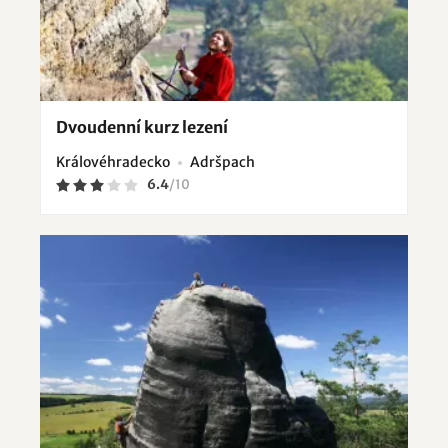
Dvoudenní kurz lezení
Královéhradecko
Adršpach
6.4
/
10