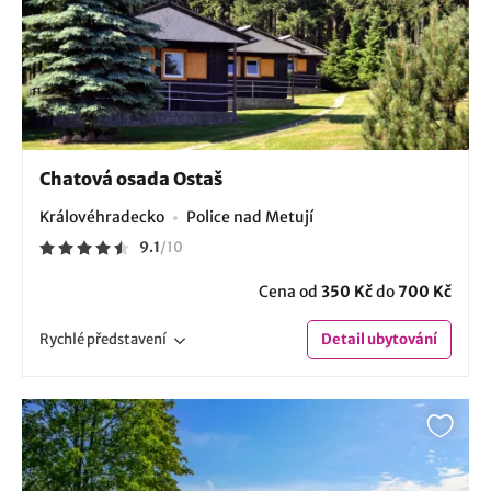
Chatová osada Ostaš
Královéhradecko
Police nad Metují
9.1
/
10
Cena od
350 Kč
do
700 Kč
Rychlé
představení
Detail
ubytování