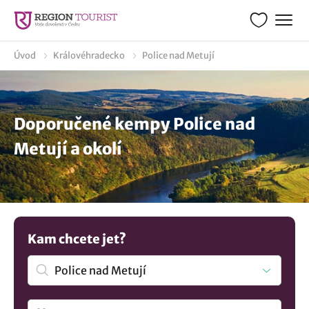
Úvod
Královéhradecko
Police nad Metují
Doporučené kempy Police nad
Metují a okolí
Kam chcete jet?