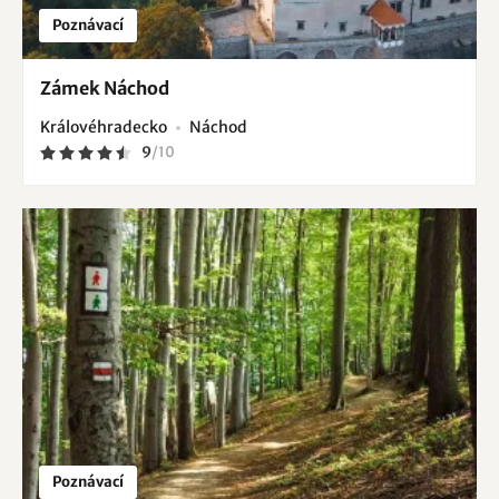
Poznávací
Zámek Náchod
Královéhradecko
Náchod
9
/
10
Poznávací