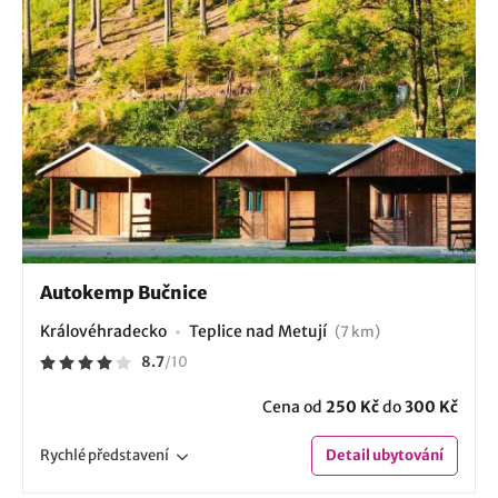
Autokemp Bučnice
Královéhradecko
Teplice nad Metují
(7 km)
8.7
/
10
Cena od
250 Kč
do
300 Kč
Rychlé
představení
Detail
ubytování