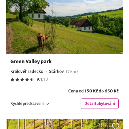
Green Valley park
Královéhradecko
Stárkov
(7 km)
9.1
/
10
Cena od
150 Kč
do
650 Kč
Rychlé
představení
Detail
ubytování