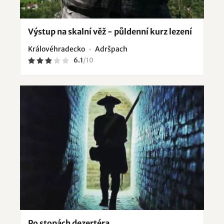
Výstup na skalní věž - půldenní kurz lezení
Královéhradecko
Adršpach
6.1
/
10
Po stopách dezertéra