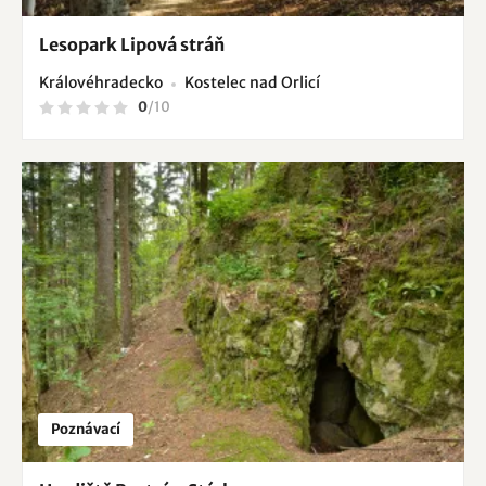
Lesopark Lipová stráň
Královéhradecko
Kostelec nad Orlicí
0
/
10
Poznávací