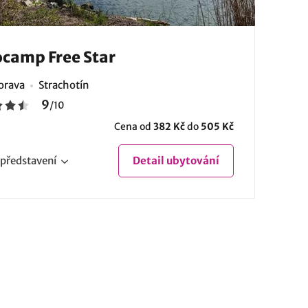
camp Free Star
Morava
Strachotín
9
/
10
Cena od
382 Kč
do
505 Kč
představení
Detail
ubytování