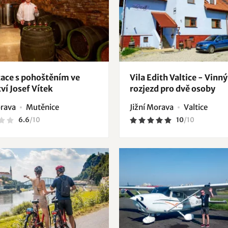
ace s pohoštěním ve
Vila Edith Valtice - Vinný
ví Josef Vítek
rozjezd pro dvě osoby
orava
Mutěnice
Jižní Morava
Valtice
6.6
/
10
10
/
10