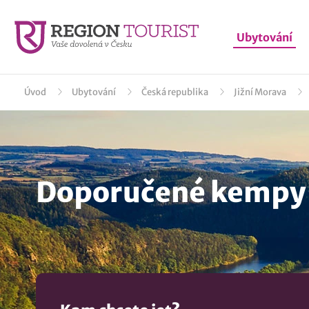
Ubytování
Úvod
Ubytování
Česká republika
Jižní Morava
Doporučené kempy P