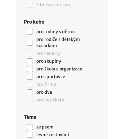
Fitness centrum
Pro koho
pro rodiny s dětmi
pro rodiče s dětským
kočárkem
pro seniory
pro skupiny
pro školy a organizace
pro sportovce
pro firmy
pro dva
pro vozíčkáře
Téma
se psem
levné cestování