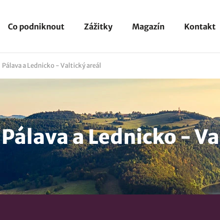
Co podniknout
Zážitky
Magazín
Kontakt
Pálava a Lednicko - Valtický areál
álava a Lednicko - Val