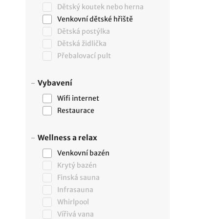
Dětský koutek nebo herna
Venkovní dětské hřiště
Dětská postýlka
Dětská židlička
Přebalovací pult
Vybavení
Wifi internet
Restaurace
Wellness a relax
Venkovní bazén
Krytý bazén
Finská sauna
Infrasauna
Whirlpool
Vířivá vana