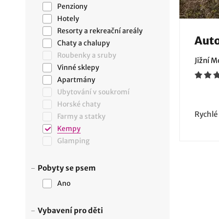
Penziony
Hotely
Resorty a rekreační areály
Auto
Chaty a chalupy
Roubenky a sruby
Jižní 
Vinné sklepy
Apartmány
Ubytování v soukromí
Horské chaty
Rychlé
Farmy a statky
Kempy
Glamping
Pobyty se psem
Ano
Vybavení pro děti