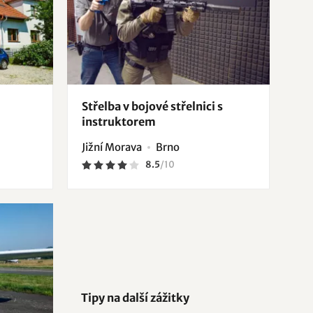
Střelba v bojové střelnici s
instruktorem
Jižní Morava
Brno
8.5
/
10
Tipy na další zážitky