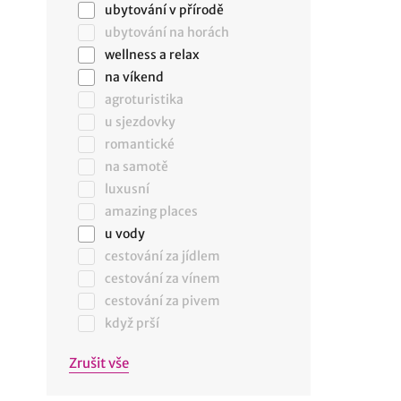
ubytování v přírodě
ubytování na horách
wellness a relax
na víkend
agroturistika
u sjezdovky
romantické
na samotě
luxusní
amazing places
u vody
cestování za jídlem
cestování za vínem
cestování za pivem
když prší
Zrušit vše