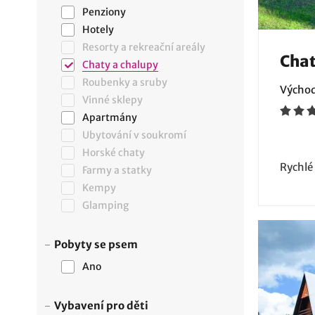
Penziony
Hotely
Resorty a rekreační areály
Cha
Chaty a chalupy
Roubenky a sruby
Východ
Vinné sklepy
Apartmány
Ubytování v soukromí
Horské chaty
Rychlé
Farmy a statky
Kempy
Glamping
Pobyty se psem
Ano
Vybavení pro děti