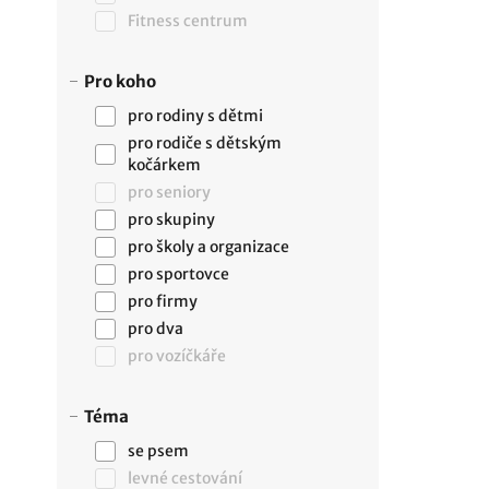
Fitness centrum
Pro koho
pro rodiny s dětmi
pro rodiče s dětským
kočárkem
pro seniory
pro skupiny
pro školy a organizace
pro sportovce
pro firmy
pro dva
pro vozíčkáře
Téma
se psem
levné cestování