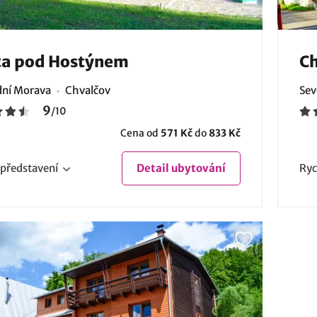
ta pod Hostýnem
Ch
ní Morava
Chvalčov
Sev
9
/
10
Cena od
571 Kč
do
833 Kč
představení
Detail
ubytování
Ryc