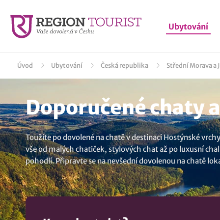
Ubytování
Úvod
Ubytování
Česká republika
Střední Morava a 
Doporučené chaty a
Toužíte po dovolené na chatě v destinaci Hostýnské vrch
vše od malých chatiček, stylových chat až po luxusní cha
pohodlí. Připravte se na nevšední dovolenou na chatě lokal
jedinečný pobyt na chalupě nebo roubenné chatě a dopřejt
chatu, roubenku nebo třeba glamping, tree house, tiny h
nabídku všech
ubytování v lokalitě Hostýnské vrchy
..