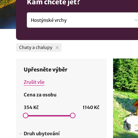
Kam chcete jet?
Chaty a chalupy
Upřesněte výběr
Zrušit vše
Cena za osobu
354 Kč
1140 Kč
Druh ubytování