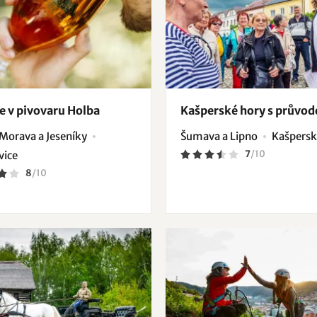
e v pivovaru Holba
Kašperské hory s průvo
 Morava a Jeseníky
Šumava a Lipno
Kašpersk
7
/
10
vice
8
/
10