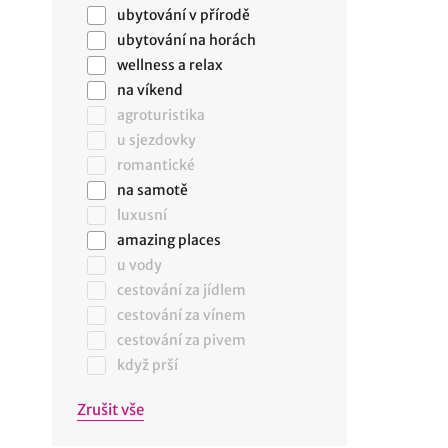
ubytování v přírodě
ubytování na horách
wellness a relax
na víkend
agroturistika
u sjezdovky
romantické
na samotě
luxusní
amazing places
u vody
cestování za jídlem
cestování za vínem
cestování za pivem
když prší
Zrušit vše