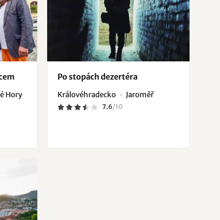
dcem
Po stopách dezertéra
é Hory
Královéhradecko
Jaroměř
7.6
/
10