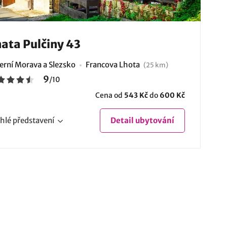
ata Pulčiny 43
erní Morava a Slezsko
Francova Lhota
(25 km)
9
/
10
Cena od
543 Kč
do
600 Kč
hlé
představení
Detail
ubytování