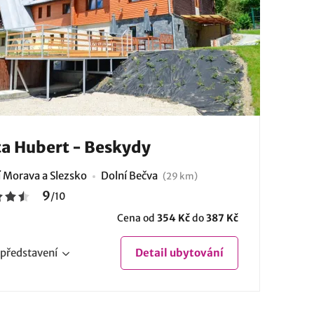
a Hubert - Beskydy
í Morava a Slezsko
Dolní Bečva
(29 km)
9
/
10
Cena od
354 Kč
do
387 Kč
představení
Detail
ubytování