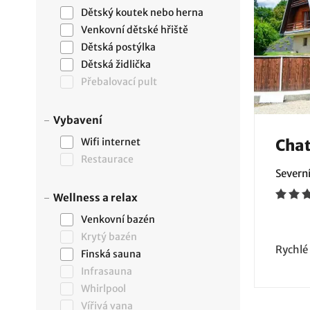
Dětský koutek nebo herna
Venkovní dětské hřiště
Dětská postýlka
Dětská židlička
Přebalovací pult
Vybavení
Wifi internet
Chat
Restaurace
Severn
Wellness a relax
Venkovní bazén
Krytý bazén
Rychlé
Finská sauna
Infrasauna
Whirlpool
Vířivá vana