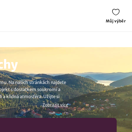
Můj výběr
chy
jmu. Na našich stránkách najdete
 objekt s dostatkem soukromí a
 a klidná atmosféra. Užijte si
 na regiontourist si vyberte
Zobrazit více
íce variant? Prohlédněte si naši