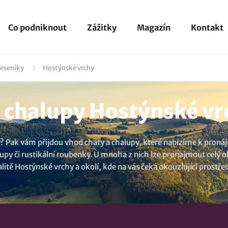
Co podniknout
Zážitky
Magazín
Kontakt
Jeseníky
Hostýnské vrchy
 chalupy Hostýnské vr
y? Pak vám přijdou vhod chaty a chalupy, které nabízíme k proná
lupy či rustikální roubenky. U mnoha z nich lze pronajmout celý
itě Hostýnské vrchy a okolí, kde na vás čeká okouzlující prostředí
e si neopakovatelnou atmosféru na vesnicni nebo v přírodě. U nás
ouse, maringotku nebo mobilheim podle vašich představ. Chcete v