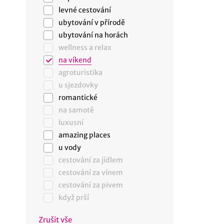
levné cestování
ubytování v přírodě
ubytování na horách
wellness a relax
na víkend
agroturistika
u sjezdovky
romantické
na samotě
luxusní
amazing places
u vody
cestování za jídlem
cestování za vínem
cestování za pivem
když prší
Zrušit vše