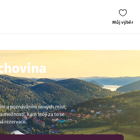
Můj výběr
chovina
váním a poznáváním nových míst,
a možnosti, kam stojí za to se
ná rezervace.