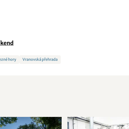
íkend
ezné hory
Vranovská přehrada