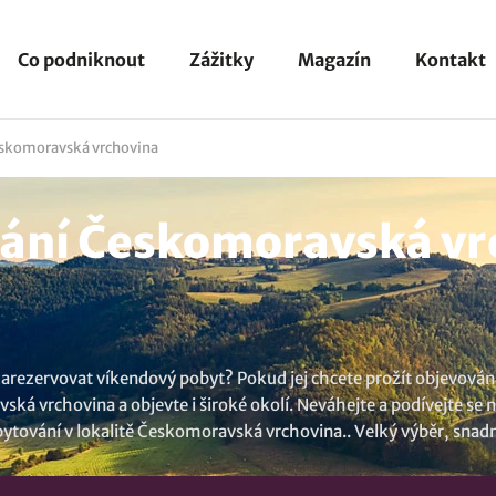
Co podniknout
Zážitky
Magazín
Kontakt
skomoravská vrchovina
ání Českomoravská vr
 si zarezervovat víkendový pobyt? Pokud jej chcete prožít objevo
ká vrchovina a objevte i široké okolí. Neváhejte a podívejte se n
ytování v lokalitě Českomoravská vrchovina
.. Velký výběr, snad