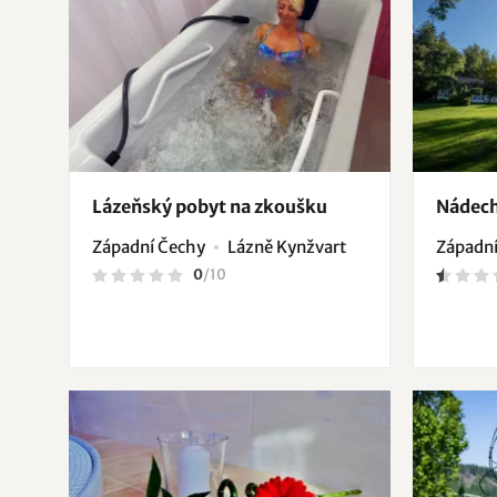
Lázeňský pobyt na zkoušku
Nádech
Západní Čechy
Lázně Kynžvart
Západní
0
/
10