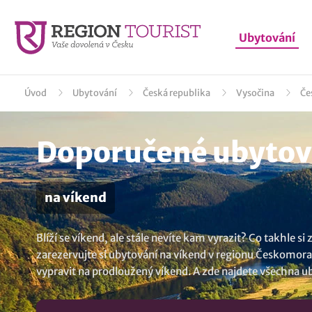
Ubytování
Úvod
Ubytování
Česká republika
Vysočina
Če
Doporučené ubytov
na víkend
Blíží se víkend, ale stále nevíte kam vyrazit? Co takhle
zarezervujte si ubytování na víkend v regionu Českomoravs
vypravit na prodloužený víkend. A zde najdete všechna
ub