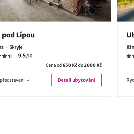
 pod Lípou
Ub
na
Skryje
Již
9.5
/
10
Cena od
850 Kč
do
2000 Kč
představení
Detail
ubytování
Ryc