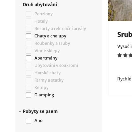
Druh ubytování
Penziony
Hotely
Resorty a rekreační areály
Srub
Chaty a chalupy
Roubenky a sruby
Vysoči
Vinné sklepy
Apartmány
Ubytování v soukromí
Horské chaty
Rychlé
Farmy a statky
Kempy
Glamping
Pobyty se psem
Ano