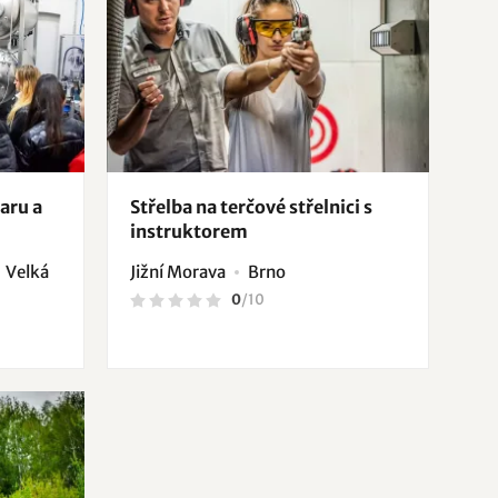
aru a
Střelba na terčové střelnici s
instruktorem
Velká
Jižní Morava
Brno
0
/
10