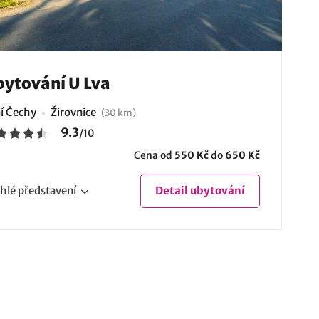
ytování U Lva
ní Čechy
Žirovnice
(30 km)
9.3
/
10
Cena od
550 Kč
do
650 Kč
hlé
představení
Detail
ubytování