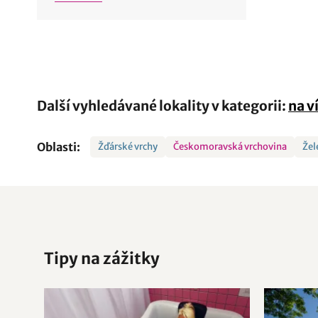
Další vyhledávané lokality v kategorii:
na v
Oblasti:
Žďárské vrchy
Českomoravská vrchovina
Žel
Tipy na zážitky