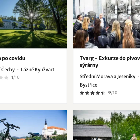
 po covidu
Tvarg - Exkurze do pivov
sýrárny
 Čechy
Lázně Kynžvart
Střední Morava a Jeseníky
1
/
10
Bystřice
9
/
10