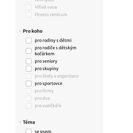
Vířivá vana
Fitness centrum
Pro koho
pro rodiny s dětmi
pro rodiče s dětským
kočárkem
pro seniory
pro skupiny
pro školy a organizace
pro sportovce
pro firmy
pro dva
pro vozíčkáře
Téma
se psem