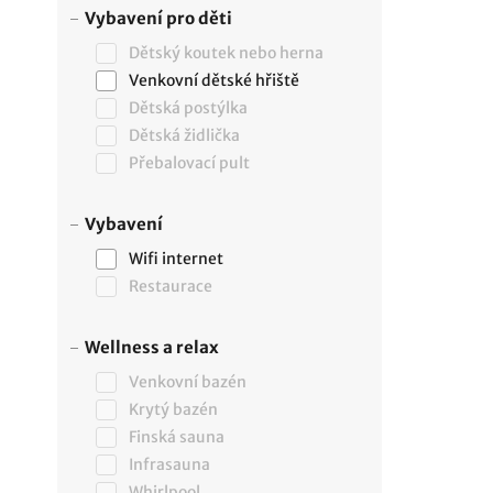
Vybavení pro děti
Dětský koutek nebo herna
Venkovní dětské hřiště
Dětská postýlka
Dětská židlička
Přebalovací pult
Vybavení
Wifi internet
Restaurace
Wellness a relax
Venkovní bazén
Krytý bazén
Finská sauna
Infrasauna
Whirlpool