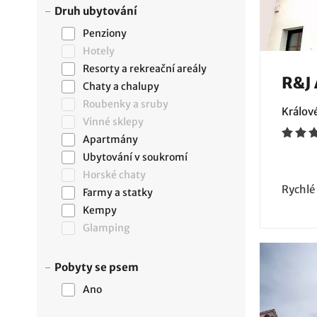
Druh ubytování
Penziony
Hotely
Resorty a rekreační areály
R&J
Chaty a chalupy
Roubenky a sruby
Králov
Vinné sklepy
Apartmány
Ubytování v soukromí
Horské chaty
Rychlé
Farmy a statky
Kempy
Glamping
Pobyty se psem
Ano