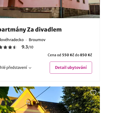
partmány Za divadlem
lovéhradecko
Broumov
9.3
/
10
Cena od
550 Kč
do
850 Kč
hlé
představení
Detail
ubytování