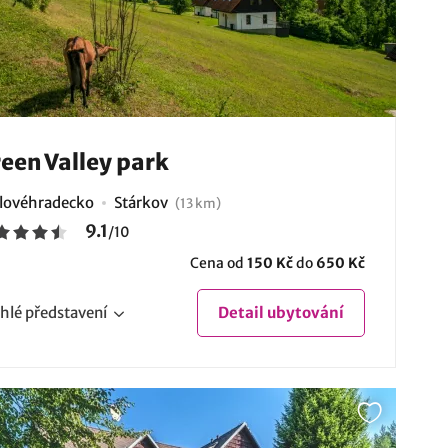
een Valley park
lovéhradecko
Stárkov
(13 km)
9.1
/
10
Cena od
150 Kč
do
650 Kč
hlé
představení
Detail
ubytování