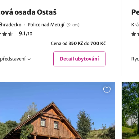
ová osada Ostaš
Pe
éhradecko
Police nad Metují
Krá
(9 km)
9.1
/
10
Cena od
350 Kč
do
700 Kč
představení
Detail
ubytování
Ryc