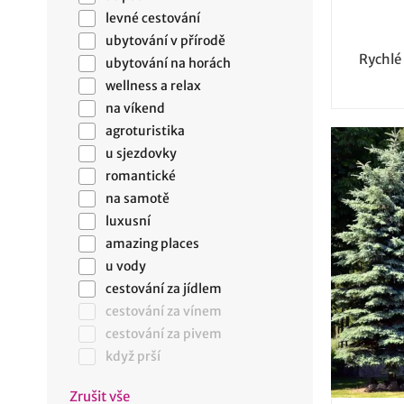
levné cestování
ubytování v přírodě
Rychlé
ubytování na horách
wellness a relax
na víkend
agroturistika
u sjezdovky
romantické
na samotě
luxusní
amazing places
u vody
cestování za jídlem
cestování za vínem
cestování za pivem
když prší
Zrušit vše