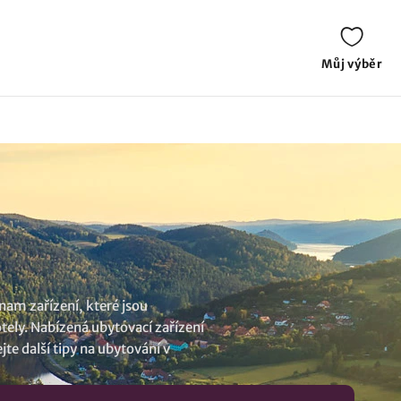
Můj výběr
nam zařízení, které jsou
otely. Nabízená ubytovací zařízení
jte další tipy na
ubytování v