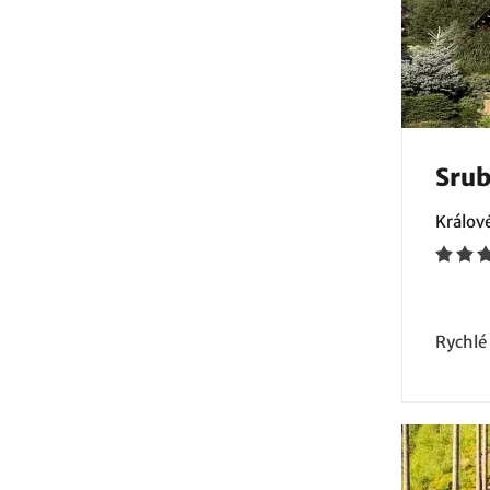
Srub
Králov
Rychlé