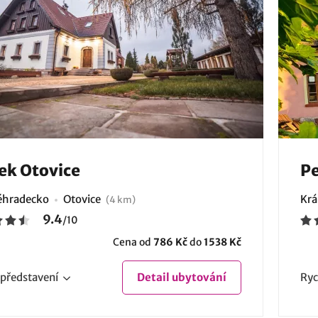
ek Otovice
Pe
éhradecko
Otovice
Krá
(4 km)
9.4
/
10
Cena od
786 Kč
do
1538 Kč
představení
Detail
ubytování
Ryc