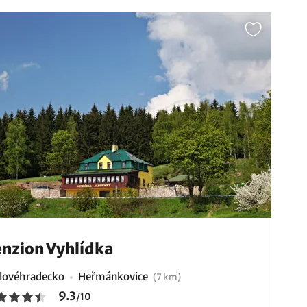
nzion Vyhlídka
lovéhradecko
Heřmánkovice
(7 km)
9.3
/
10