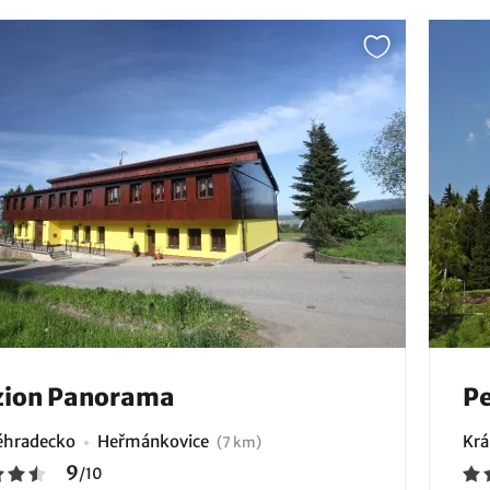
zion Panorama
Pe
éhradecko
Heřmánkovice
Krá
(7 km)
9
/
10