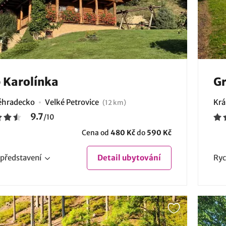
 Karolínka
Gr
éhradecko
Velké Petrovice
Krá
(12 km)
9.7
/
10
Cena od
480 Kč
do
590 Kč
představení
Detail
ubytování
Ryc