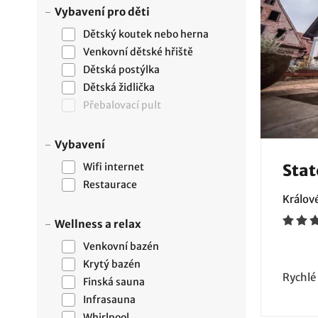
Vybavení pro děti
Dětský koutek nebo herna
Venkovní dětské hřiště
Dětská postýlka
Dětská židlička
Přebalovací pult
Vybavení
Wifi internet
Stat
Restaurace
Králov
Wellness a relax
Venkovní bazén
Krytý bazén
Rychlé
Finská sauna
Infrasauna
Whirlpool