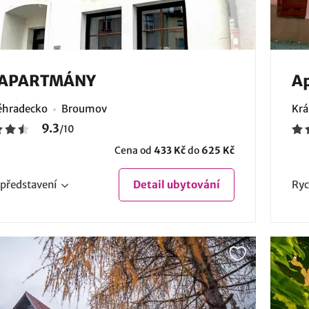
 APARTMÁNY
A
éhradecko
Broumov
Krá
9.3
/
10
Cena od
433 Kč
do
625 Kč
představení
Detail
ubytování
Ryc