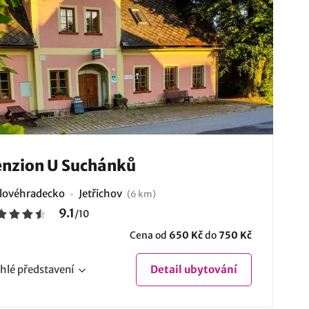
nzion U Suchánků
lovéhradecko
Jetřichov
(6 km)
9.1
/
10
Cena od
650 Kč
do
750 Kč
hlé
představení
Detail
ubytování