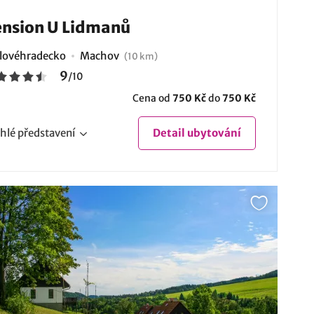
nsion U Lidmanů
lovéhradecko
Machov
(10 km)
9
/
10
Cena od
750 Kč
do
750 Kč
hlé
představení
Detail
ubytování