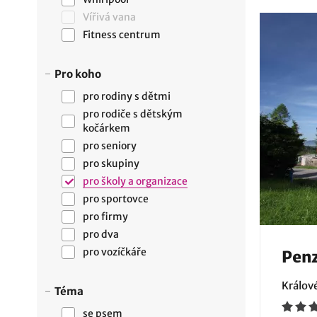
Vířivá vana
Fitness centrum
Pro koho
pro rodiny s dětmi
pro rodiče s dětským
kočárkem
pro seniory
pro skupiny
pro školy a organizace
pro sportovce
pro firmy
pro dva
pro vozíčkáře
Pen
Králov
Téma
se psem