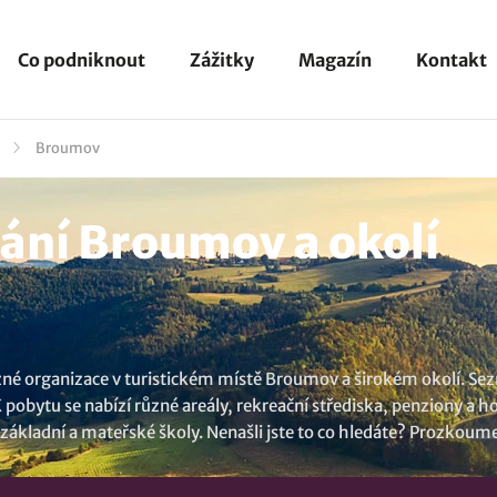
Co podniknout
Zážitky
Magazín
Kontakt
Broumov
ní Broumov a okolí
zné organizace v turistickém místě Broumov a širokém okolí. Sez
 pobytu se nabízí různé areály, rekreační střediska, penziony a h
, základní a mateřské školy. Nenašli jste to co hledáte? Prozkoume