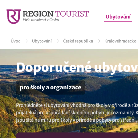
Ubytování
Úvod
Ubytování
Česká republika
Královéhradecko
Doporučené ubytová
pro školy a organizace
Prohlédněte si ubytování vhodná pro školy v přírodě a rů
přijatelná pro uspořádání školního pobytu je rozmanitý. K
jsou šitá na míru pro školy v přírodě a pobyty pro střední
lokalitě Broumov
..