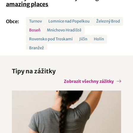
amazing places
Obce:
Turnov
Lomnice nad Popelkou
Železný Brod
Boseň
Mnichovo Hradiště
Rovensko pod Troskami
Jičín
Holín
Branžež
Tipy na zážitky
Zobrazit všechny zážitky