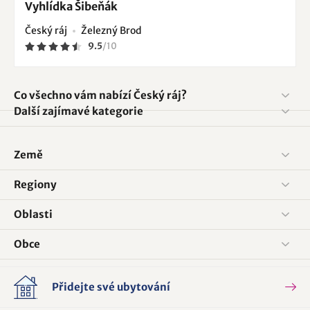
Vyhlídka Šibeňák
Český ráj
Železný Brod
9.5
/
10
Co všechno vám nabízí Český ráj?
Další zajímavé kategorie
Země
Regiony
Oblasti
Obce
Přidejte své ubytování