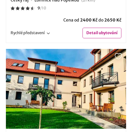
(21 km)
9
/
10
Cena od
2400 Kč
do
2650 Kč
Rychlé
představení
Detail
ubytování