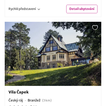
Rychlé
představení
Detail
ubytování
Vila Čapek
Český ráj
Branžež
(3 km)