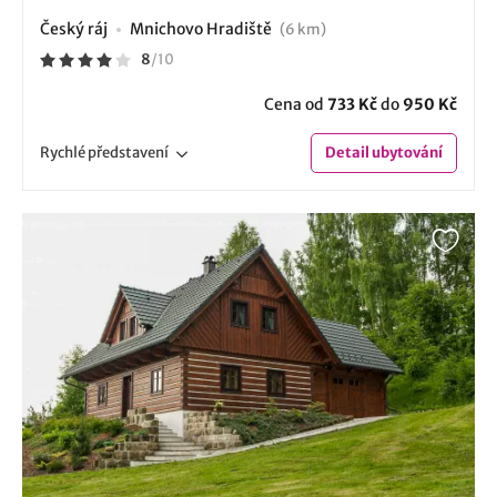
Český ráj
Mnichovo Hradiště
(6 km)
8
/
10
Cena od
733 Kč
do
950 Kč
Rychlé
představení
Detail
ubytování