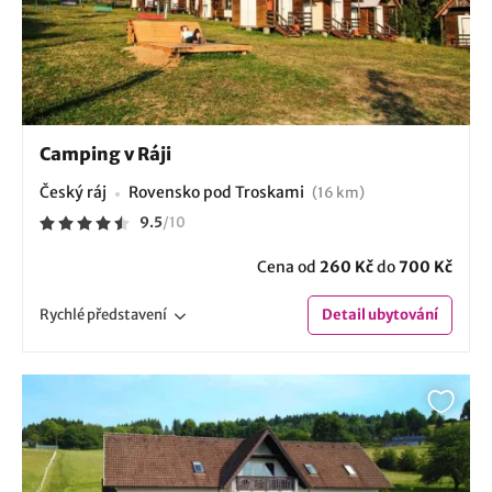
Camping v Ráji
Český ráj
Rovensko pod Troskami
(16 km)
9.5
/
10
Cena od
260 Kč
do
700 Kč
Rychlé
představení
Detail
ubytování