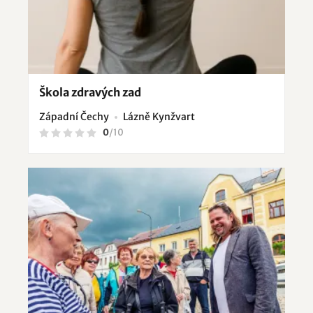
Škola zdravých zad
Západní Čechy
Lázně Kynžvart
0
/
10