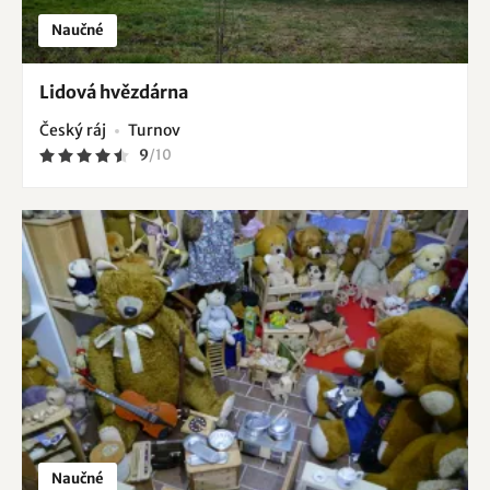
Naučné
Lidová hvězdárna
Český ráj
Turnov
9
/
10
Naučné