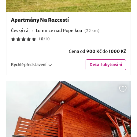
Apartmány Na Rozcestí
Český ráj
Lomnice nad Popelkou
(22 km)
10
/
10
Cena od
900 Kč
do
1000 Kč
Rychlé
představení
Detail
ubytování