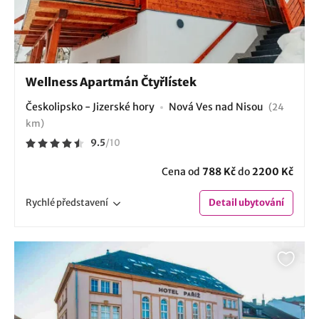
Wellness Apartmán Čtyřlístek
Českolipsko - Jizerské hory
Nová Ves nad Nisou
(24
km)
9.5
/
10
Cena od
788 Kč
do
2200 Kč
Rychlé
představení
Detail
ubytování