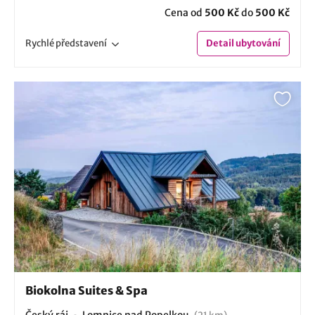
Cena od
500 Kč
do
500 Kč
Rychlé
představení
Detail
ubytování
Biokolna Suites & Spa
Český ráj
Lomnice nad Popelkou