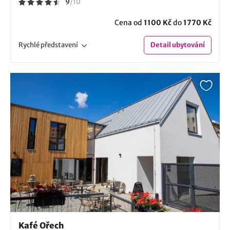
9
/
10
Cena od
1100 Kč
do
1770 Kč
Rychlé
představení
Detail
ubytování
Kafé Ořech