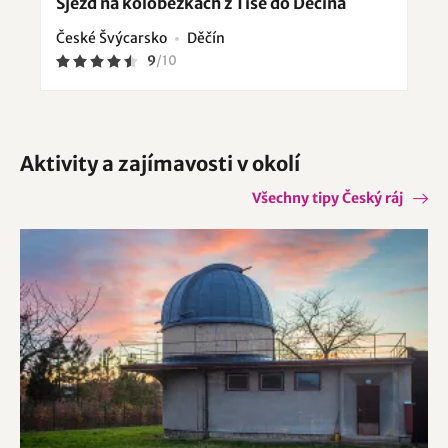
Sjezd na koloběžkách z Tisé do Děčína
České Švýcarsko
Děčín
9
/
10
Aktivity a zajímavosti v okolí
Všechny tipy Český ráj