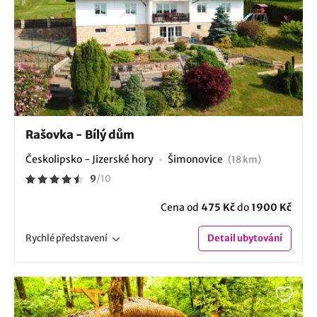
Rašovka - Bílý dům
Českolipsko - Jizerské hory
Šimonovice
(18 km)
9
/
10
Cena od
475 Kč
do
1900 Kč
Rychlé
představení
Detail
ubytování