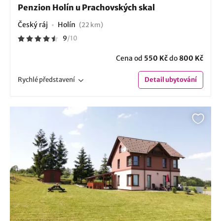
Penzion Holín u Prachovských skal
Český ráj
Holín
(22 km)
9
/
10
Cena od
550 Kč
do
800 Kč
Rychlé
představení
Detail
ubytování