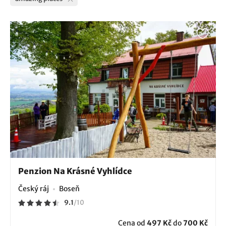
Penzion Na Krásné Vyhlídce
Český ráj
Boseň
9.1
/
10
Cena od
497 Kč
do
700 Kč