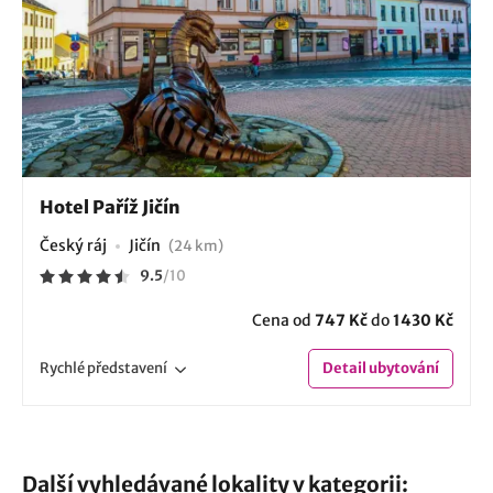
Hotel Paříž Jičín
Český ráj
Jičín
(24 km)
9.5
/
10
Cena od
747 Kč
do
1430 Kč
Rychlé
představení
Detail
ubytování
Další vyhledávané lokality v kategorii: