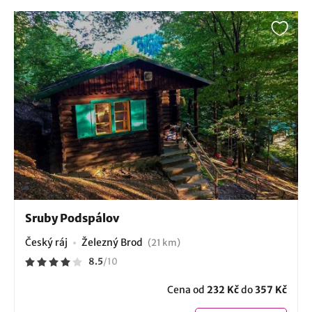
Sruby Podspálov
Český ráj
Železný Brod
(21 km)
8.5
/
10
Cena od
232 Kč
do
357 Kč