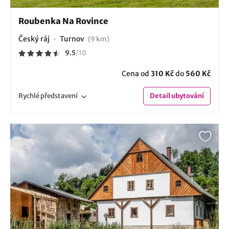
Roubenka Na Rovince
Český ráj
Turnov
(9 km)
9.5
/
10
Cena od
310 Kč
do
560 Kč
Rychlé
představení
Detail
ubytování