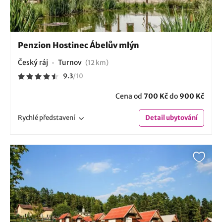
Penzion Hostinec Ábelův mlýn
Český ráj
Turnov
(12 km)
9.3
/
10
Cena od
700 Kč
do
900 Kč
Rychlé
představení
Detail
ubytování