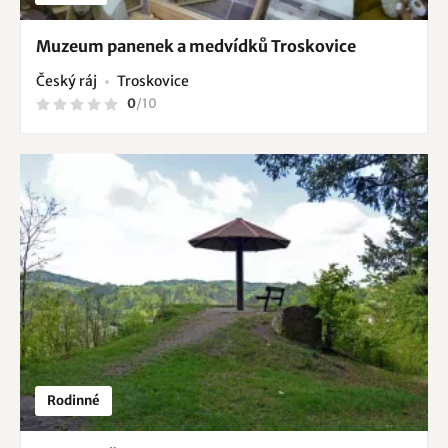
Muzeum panenek a medvídků Troskovice
Český ráj
Troskovice
0
/
10
Rodinné