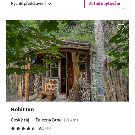
Rychlé
představení
Detail
ubytování
Hobit Inn
Český ráj
Železný Brod
(21 km)
9.5
/
10