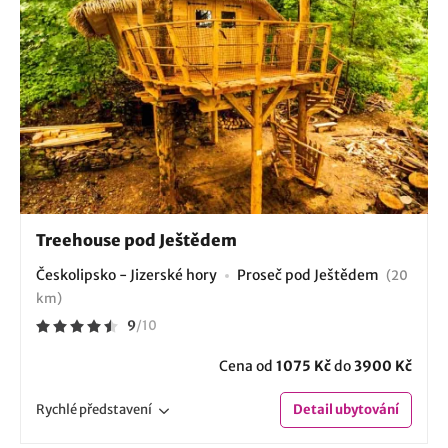
Treehouse pod Ještědem
Českolipsko - Jizerské hory
Proseč pod Ještědem
(20
km)
9
/
10
Cena od
1075 Kč
do
3900 Kč
Rychlé
představení
Detail
ubytování