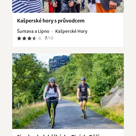
Kašperské hory s průvodcem
Šumava a Lipno
Kašperské Hory
7
/
10