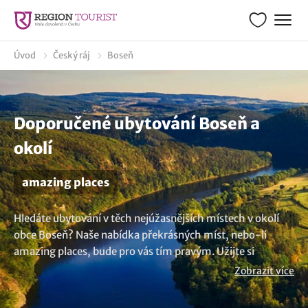
Úvod
Český ráj
Boseň
Doporučené ubytování Boseň a
okolí
amazing places
Hledáte ubytování v těch nejúžasnějších místech v okolí
obce Boseň? Naše nabídka překrásných míst, nebo-li
amazing places, bude pro vás tím pravým. Užijte si
neopakovatelný pobyt v jedinečném prostředí, které nabízí
Zobrazit více
kouzelná a úžasná místa. Nevybrali jste si? Mrkněte na
všechna
ubytování v lokalitě Boseň
.