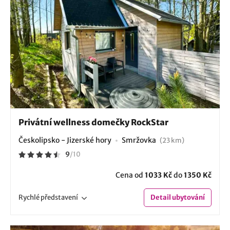
Privátní wellness domečky RockStar
Českolipsko - Jizerské hory
Smržovka
(23 km)
9
/
10
Cena od
1033 Kč
do
1350 Kč
Rychlé
představení
Detail
ubytování