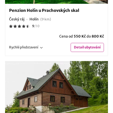
Penzion Holín u Prachovských skal
Český ráj
Holín
(9 km)
9
/
10
Cena od
550 Kč
do
800 Kč
Rychlé
představení
Detail
ubytování