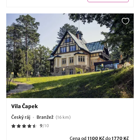
Vila Čapek
Český ráj
Branžež
(16 km)
9
/
10
Cena od
1100 Kč
do
1770 Kč