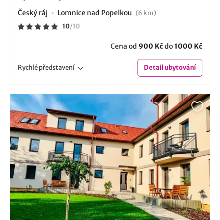
Český ráj
Lomnice nad Popelkou
(6 km)
10
/
10
Cena od
900 Kč
do
1000 Kč
Rychlé
představení
Detail
ubytování