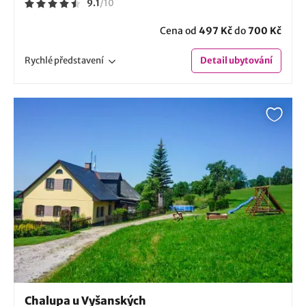
9.1
/
10
Cena od
497 Kč
do
700 Kč
Rychlé
představení
Detail
ubytování
Chalupa u Vyšanských