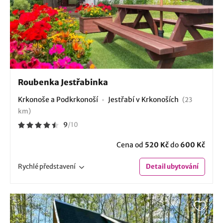
Roubenka Jestřabinka
Krkonoše a Podkrkonoší
Jestřabí v Krkonoších
(23
km)
9
/
10
Cena od
520 Kč
do
600 Kč
Rychlé
představení
Detail
ubytování