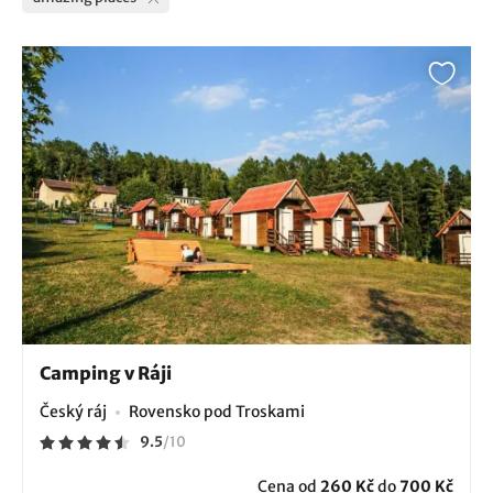
Camping v Ráji
Český ráj
Rovensko pod Troskami
9.5
/
10
Cena od
260 Kč
do
700 Kč