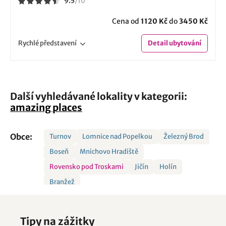
9.5
/
10
Cena od
1120 Kč
do
3450 Kč
Rychlé
představení
Detail
ubytování
Další vyhledávané lokality v kategorii:
amazing places
Obce:
Turnov
Lomnice nad Popelkou
Železný Brod
Boseň
Mnichovo Hradiště
Rovensko pod Troskami
Jičín
Holín
Branžež
Tipy na zážitky