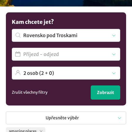
dobrodružství. Nenalezli jste to pravé? Objevte další
možnosti
ubytování v lokalitě Rovensko pod Troskami
..
Kam chcete jet?
Zrušit všechny filtry
Zobrazit
Upřesněte výběr
amazing places