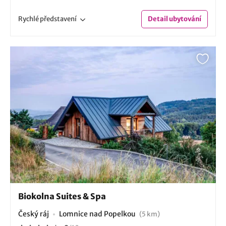
Rychlé
představení
Detail
ubytování
Biokolna Suites & Spa
Český ráj
Lomnice nad Popelkou
(5 km)