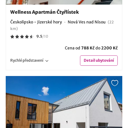
Wellness Apartmán Čtyřlístek
Českolipsko - Jizerské hory
Nová Ves nad Nisou
(22
km)
9.5
/
10
Cena od
788 Kč
do
2200 Kč
Rychlé
představení
Detail
ubytování