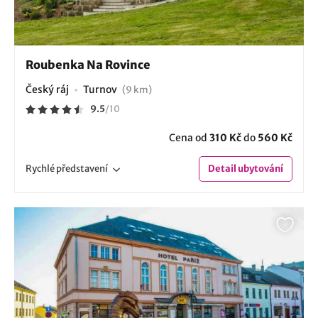
Roubenka Na Rovince
Český ráj
Turnov
(9 km)
9.5
/
10
Cena od
310 Kč
do
560 Kč
Rychlé
představení
Detail
ubytování