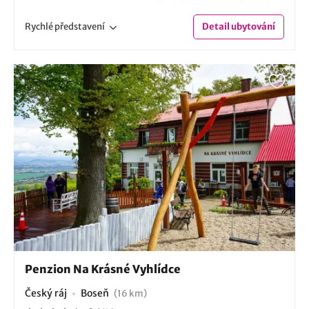
Rychlé
představení
Detail
ubytování
Penzion Na Krásné Vyhlídce
Český ráj
Boseň
(16 km)