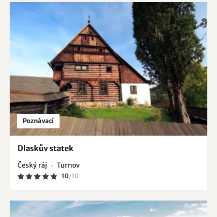
Poznávací
Dlaskův statek
Český ráj
Turnov
10
/
10