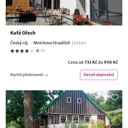
Kafé Ořech
Český ráj
Mnichovo Hradiště
(22 km)
8
/
10
Cena od
733 Kč
do
950 Kč
Rychlé
představení
Detail
ubytování