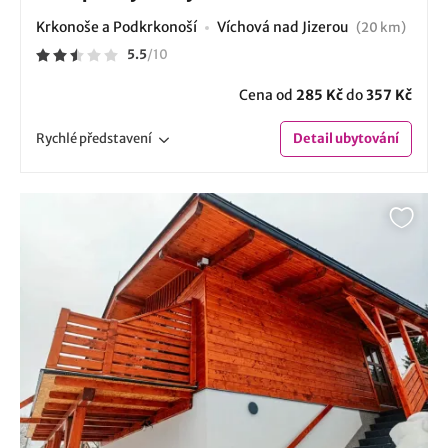
Krkonoše a Podkrkonoší
Víchová nad Jizerou
(20 km)
5.5
/
10
Cena od
285 Kč
do
357 Kč
Rychlé
představení
Detail
ubytování