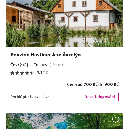
Penzion Hostinec Ábelův mlýn
Český ráj
Turnov
(12 km)
9.3
/
10
Cena od
700 Kč
do
900 Kč
Rychlé
představení
Detail
ubytování