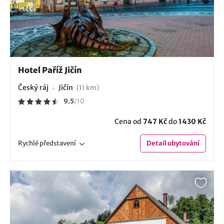
Hotel Paříž Jičín
Český ráj
Jičín
(11 km)
9.5
/
10
Cena od
747 Kč
do
1430 Kč
Rychlé
představení
Detail
ubytování