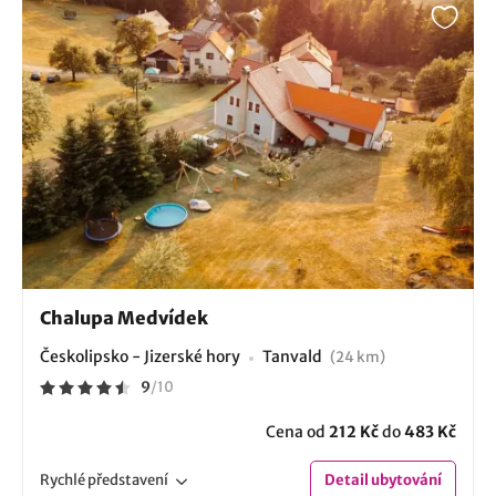
Chalupa Medvídek
Českolipsko - Jizerské hory
Tanvald
(24 km)
9
/
10
Cena od
212 Kč
do
483 Kč
Rychlé
představení
Detail
ubytování