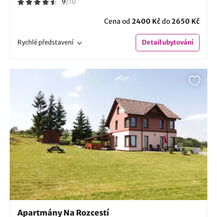
9
/
10
Cena od
2400 Kč
do
2650 Kč
Rychlé
představení
Detail
ubytování
Apartmány Na Rozcestí