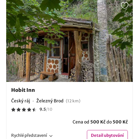
Hobit Inn
Český ráj
Železný Brod
(12 km)
9.5
/
10
Cena od
500 Kč
do
500 Kč
Rychlé
představení
Detail
ubytování