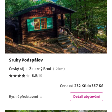
Sruby Podspálov
Český ráj
Železný Brod
(12 km)
8.5
/
10
Cena od
232 Kč
do
357 Kč
Rychlé
představení
Detail
ubytování