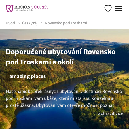
Úvod
Český ráj
Rovensko pod Troskami
Doporučené ubytování Rovensko
pod Troskami a okolí
amazing places
Naše nabídka překrásných ubytování v destinaci Rovensko
pod Troskami vám ukáže, která místa jsou kouzelná a
prostě úžasná. Ubytování vám otevře možnost poznat
všelijaká dechberoucí místa, neboli amazing places. Každý
Zobrazit více
okamžik bude plný magie a neopakovatelných zážitků.
Vyberte si úžasné ubytování a připravte se na