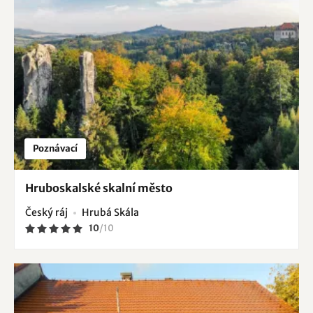
Poznávací
Hruboskalské skalní město
Český ráj
Hrubá Skála
10
/
10