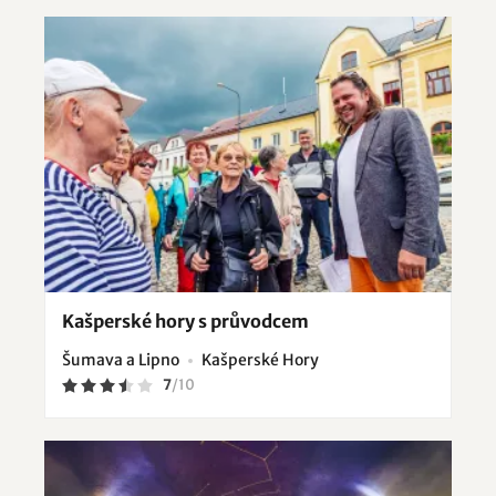
Kašperské hory s průvodcem
Šumava a Lipno
Kašperské Hory
7
/
10