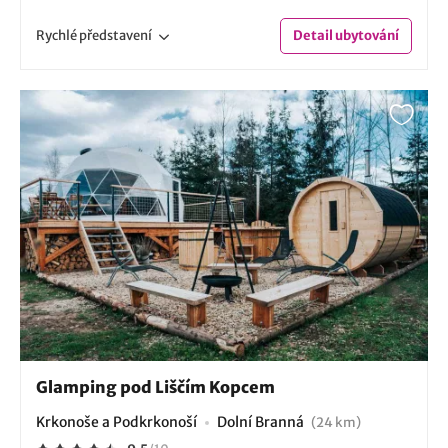
Rychlé
představení
Detail
ubytování
Glamping pod Liščím Kopcem
Krkonoše a Podkrkonoší
Dolní Branná
(24 km)