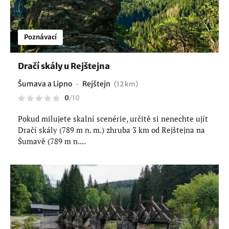
Poznávací
Dračí skály u Rejštejna
Šumava a Lipno
Rejštejn
(12 km)
0
/
10
Pokud milujete skalní scenérie, určitě si nenechte ujít
Dračí skály (789 m n. m.) zhruba 3 km od Rejštejna na
Šumavě (789 m n....