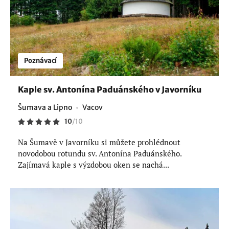
Poznávací
Kaple sv. Antonína Paduánského v Javorníku
Šumava a Lipno
Vacov
10
/
10
Na Šumavě v Javorníku si můžete prohlédnout
novodobou rotundu sv. Antonína Paduánského.
Zajímavá kaple s výzdobou oken se nachá...