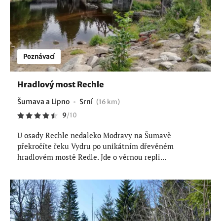
Poznávací
Hradlový most Rechle
Šumava a Lipno
Srní
(16 km)
9
/
10
U osady Rechle nedaleko Modravy na Šumavě
překročíte řeku Vydru po unikátním dřevěném
hradlovém mostě Redle. Jde o věrnou repli...