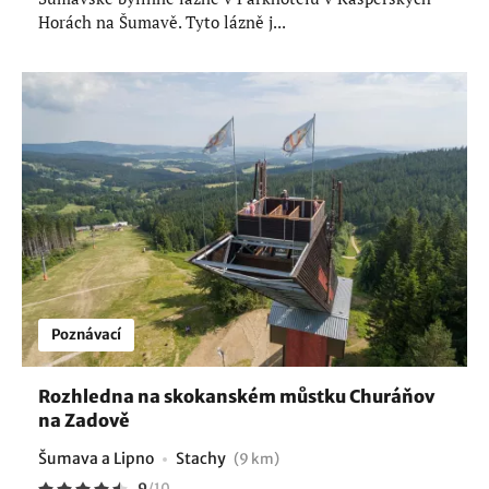
Horách na Šumavě. Tyto lázně j...
Poznávací
Rozhledna na skokanském můstku Churáňov
na Zadově
Šumava a Lipno
Stachy
(9 km)
9
/
10