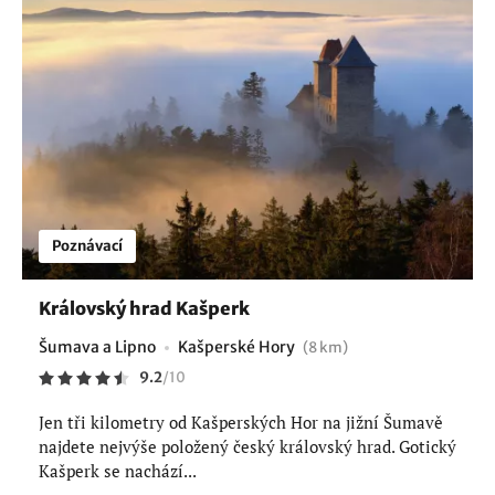
Poznávací
Královský hrad Kašperk
Šumava a Lipno
Kašperské Hory
(8 km)
9.2
/
10
Jen tři kilometry od Kašperských Hor na jižní Šumavě
najdete nejvýše položený český královský hrad. Gotický
Kašperk se nachází...