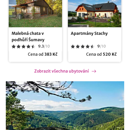
Malebná chata v
Apartmány Stachy
podhůří Šumavy
9.3
/
10
9
/
10
Cena od
383 Kč
Cena od
520 Kč
Zobrazit všechna ubytování