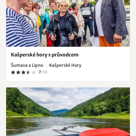
Kašperské hory s průvodcem
Šumava a Lipno
Kašperské Hory
7
/
10