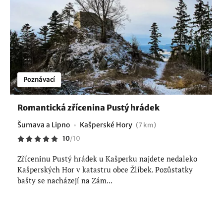
Poznávací
Romantická zřícenina Pustý hrádek
Šumava a Lipno
Kašperské Hory
(7 km)
10
/
10
Zříceninu Pustý hrádek u Kašperku najdete nedaleko
Kašperských Hor v katastru obce Žlíbek. Pozůstatky
bašty se nacházejí na Zám...