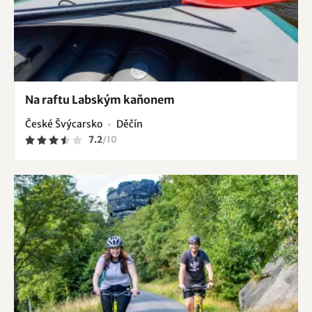
Na raftu Labským kaňonem
České Švýcarsko
Děčín
7.2
/
10