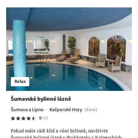
Relax
Šumavské bylinné lázně
Šumava a Lipno
Kašperské Hory
(8 km)
9
/
10
Pokud máte rádi klid a vůni bylinek, navštivte
Šumavské bylinné lázně v Parkhotelu v Kašperských