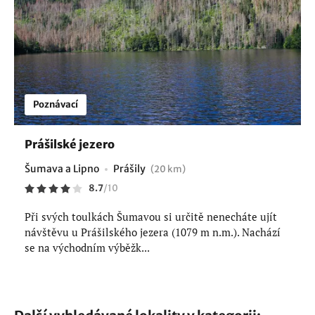
Poznávací
Prášilské jezero
Šumava a Lipno
Prášily
(20 km)
8.7
/
10
Při svých toulkách Šumavou si určitě nenecháte ujít
návštěvu u Prášilského jezera (1079 m n.m.). Nachází
se na východním výběžk...