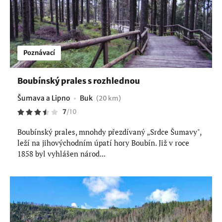
Poznávací
Boubínský prales s rozhlednou
Šumava a Lipno
Buk
(20 km)
7
/
10
Boubínský prales, mnohdy přezdívaný „Srdce Šumavy",
leží na jihovýchodním úpatí hory Boubín. Již v roce
1858 byl vyhlášen národ...