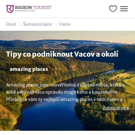
Úvod
Šumava a Lipno
Vacov
Tipy co podniknout Vacov a okolí
amazing places
Amazing places jsou neuvěřitelná a úžasná místa, která v
sobě ukrývají něco opravdu magického a kouzelného.
Přinášíme vám ty nejlepší amazing places v obci Vacov a
okolí. Tyto fascinující místa vás nadchnou svou krásou a
Zobrazit více
jedinečností, a jsou tak perfektním místem pro výlety. Ale
kde taková kouzelná místa najdete? To vám rádi
prozradíme.