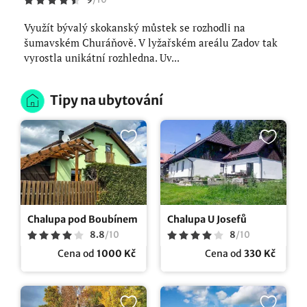
Využít bývalý skokanský můstek se rozhodli na
šumavském Churáňově. V lyžařském areálu Zadov tak
vyrostla unikátní rozhledna. Uv...
Tipy na ubytování
Chalupa pod Boubínem
Chalupa U Josefů
8.8
/
10
8
/
10
Cena od
1000 Kč
Cena od
330 Kč