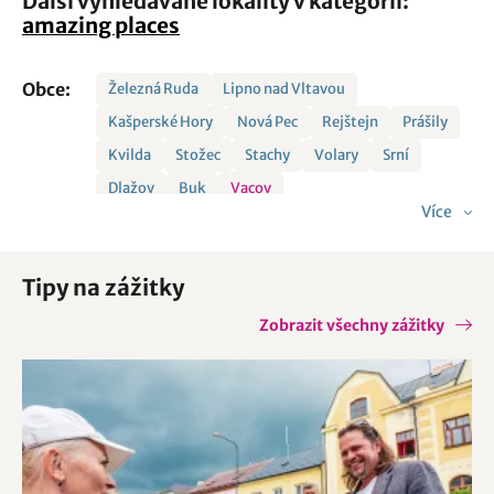
Další vyhledávané lokality v kategorii:
amazing places
Obce:
Železná Ruda
Lipno nad Vltavou
Kašperské Hory
Nová Pec
Rejštejn
Prášily
Kvilda
Stožec
Stachy
Volary
Srní
Dlažov
Buk
Vacov
Více
Tipy na zážitky
Zobrazit všechny zážitky