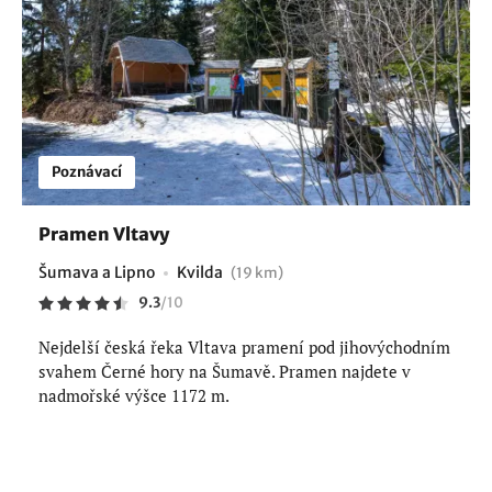
Poznávací
Pramen Vltavy
Šumava a Lipno
Kvilda
(19 km)
9.3
/
10
Nejdelší česká řeka Vltava pramení pod jihovýchodním
svahem Černé hory na Šumavě. Pramen najdete v
nadmořské výšce 1172 m.