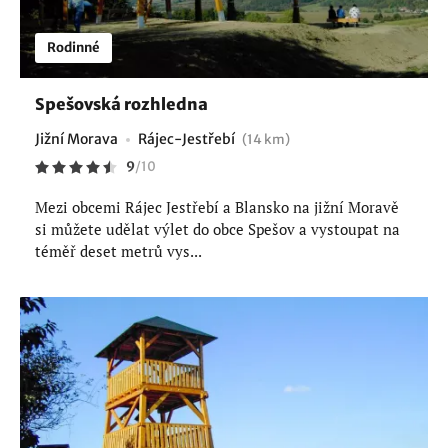
Rodinné
Spešovská rozhledna
Jižní Morava
Rájec-Jestřebí
(14 km)
9
/
10
Mezi obcemi Rájec Jestřebí a Blansko na jižní Moravě
si můžete udělat výlet do obce Spešov a vystoupat na
téměř deset metrů vys...