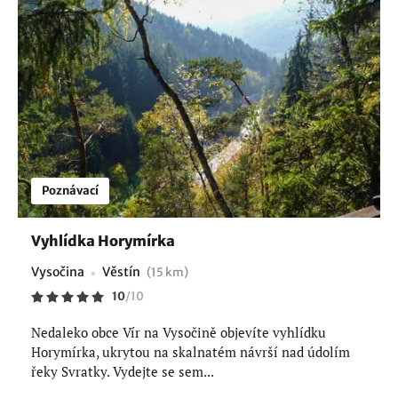
Poznávací
Vyhlídka Horymírka
Vysočina
Věstín
(15 km)
10
/
10
Nedaleko obce Vír na Vysočině objevíte vyhlídku
Horymírka, ukrytou na skalnatém návrší nad údolím
řeky Svratky. Vydejte se sem...