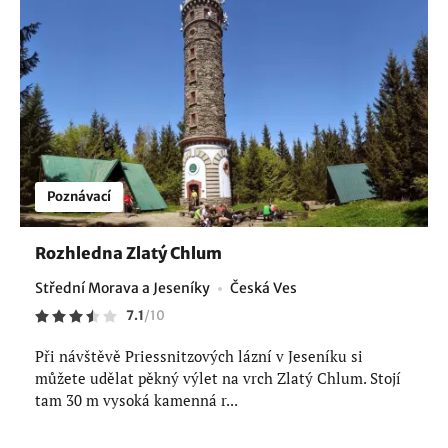
Poznávací
Rozhledna Zlatý Chlum
Střední Morava a Jeseníky
Česká Ves
7.1
/
10
Při návštěvě Priessnitzových lázní v Jeseníku si
můžete udělat pěkný výlet na vrch Zlatý Chlum. Stojí
tam 30 m vysoká kamenná r...