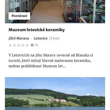
Poznávací
Muzeum letovické keramiky
Jižní Morava
Letovice
(5 km)
0
/
10
V Letovicích na jihu Moravy severně od Blanska si
turisté, kteří milují hlavně malovanou keramiku,
mohou prohlédnout Muzeum let...