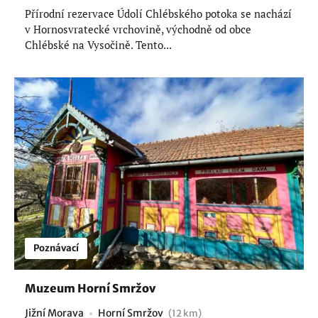
Přírodní rezervace Údolí Chlébského potoka se nachází
v Hornosvratecké vrchovině, východně od obce
Chlébské na Vysočině. Tento...
Poznávací
Muzeum Horní Smržov
Jižní Morava
Horní Smržov
(12 km)