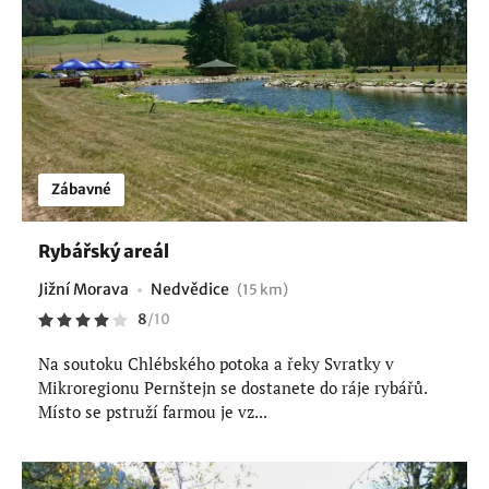
Zábavné
Rybářský areál
Jižní Morava
Nedvědice
(15 km)
8
/
10
Na soutoku Chlébského potoka a řeky Svratky v
Mikroregionu Pernštejn se dostanete do ráje rybářů.
Místo se pstruží farmou je vz...