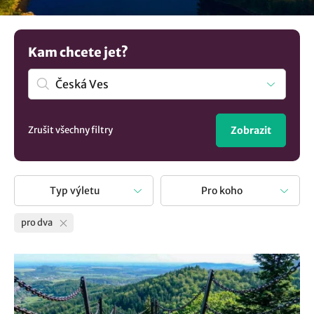
výlet na místo, o kterém jste spolu mluvili, nebo zvolte
aktivitu, která pro vás oba bude novinkou. Mrkněte na
naše tipy pro dva a nudit se nebudete.
Kam chcete jet?
Zrušit všechny filtry
Zobrazit
Typ výletu
Pro koho
pro dva