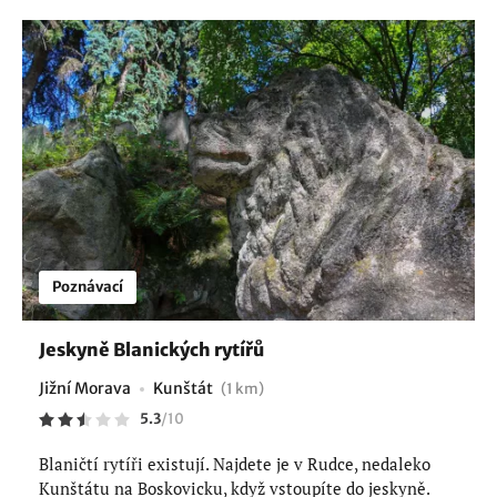
Poznávací
Jeskyně Blanických rytířů
Jižní Morava
Kunštát
(1 km)
5.3
/
10
Blaničtí rytíři existují. Najdete je v Rudce, nedaleko
Kunštátu na Boskovicku, když vstoupíte do jeskyně.