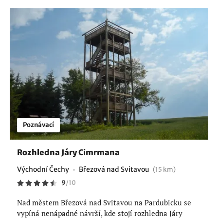
Poznávací
Rozhledna Járy Cimrmana
Východní Čechy
Březová nad Svitavou
(15 km)
9
/
10
Nad městem Březová nad Svitavou na Pardubicku se
vypíná nenápadné návrší, kde stojí rozhledna Járy