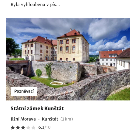
Byla vyhloubena v pís...
Poznávací
Státní zámek Kunštát
Jižní Morava
Kunštát
(2 km)
6.3
/
10