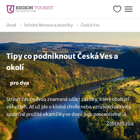
Úvod
Střední Morava a Jeseníky
Česká Ves
Tipy co podniknout Česká Ves a
okolí
pro dva
Strávit čas ve dvou znamená sdílet zážitky, které obohatí
váš vztah. Ať už jde o klidné chvíle nebo vzrušující aktivity,
společně prožité okamžiky ve dvou jsou neocenitelné. A
tak se podívejte na naši nabídku pro páry v lokalitě Česká
Zobrazit více
Ves. Chcete potěšit nebo překvapit svou drahou
polovičku? Vyzkoušejte něco neobvyklého. Naplánujte