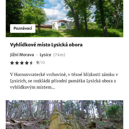
Poznávací
Vyhlídkové místo Lysická obora
Jižní Morava
Lysice
(7 km)
9
/
10
V Hornosvratecké vrchovině, v těsné blízkosti zámku v
Lysicích, se rozkládá přírodní památka Lysická obora s
vyhlídkovým místem...