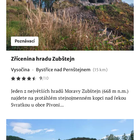
Poznávací
Zřícenina hradu Zubštejn
Vysočina
Bystřice nad Pernštejnem
(15 km)
9
/
10
Jeden z největších hradů Moravy Zubštejn (668 m n.m.)
najdete na protáhlém stejnojmenném kopci nad řekou
Svratkou u obce Pivoni...