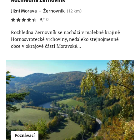
Rozhledna Žernovník
Jižní Morava
Žernovník
(12 km)
9
/
10
Rozhledna Žernovník se nachází v malebné krajině
Hornosvratecké vrchoviny, nedaleko stejnojmenné
obce v okrajové části Moravské...
Poznávací