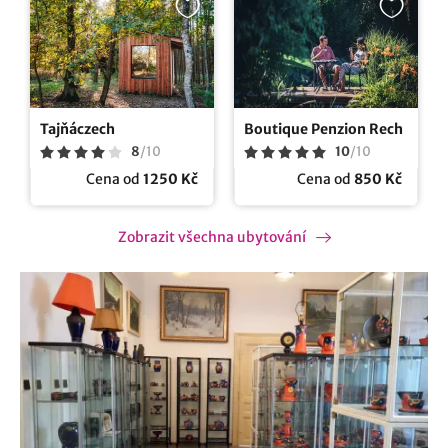
Tajňáczech
Boutique Penzion Rech
8
/
10
10
/
10
Cena od
1250 Kč
Cena od
850 Kč
Zobrazit všechna ubytování