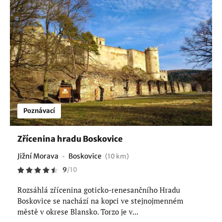
Poznávací
Zřícenina hradu Boskovice
Jižní Morava
Boskovice
(10 km)
9
/
10
Rozsáhlá zřícenina goticko-renesančního Hradu
Boskovice se nachází na kopci ve stejnojmenném
městě v okrese Blansko. Torzo je v...