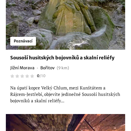
Poznávací
Sousoší husitských bojovníků a skalní reliéfy
Jižní Morava
Bořitov
(9 km)
0
/
10
Na úpatí kopce Velký Chlum, mezi Kunštátem a
Rájcem-Jestřebí, objevíte jedinečné Sousoší husitských
bojovníků a skalní reliéfy...