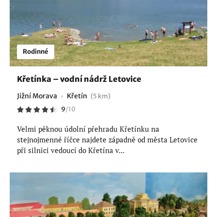
Rodinné
Křetínka – vodní nádrž Letovice
Jižní Morava
Křetín
(5 km)
9
/
10
Velmi pěknou údolní přehradu Křetínku na
stejnojmenné říčce najdete západně od města Letovice
při silnici vedoucí do Křetína v...