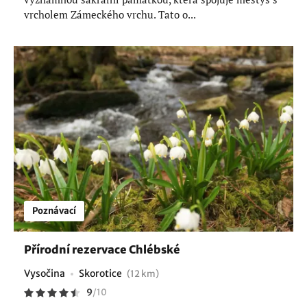
vrcholem Zámeckého vrchu. Tato o...
Poznávací
Přírodní rezervace Chlébské
Vysočina
Skorotice
(12 km)
9
/
10