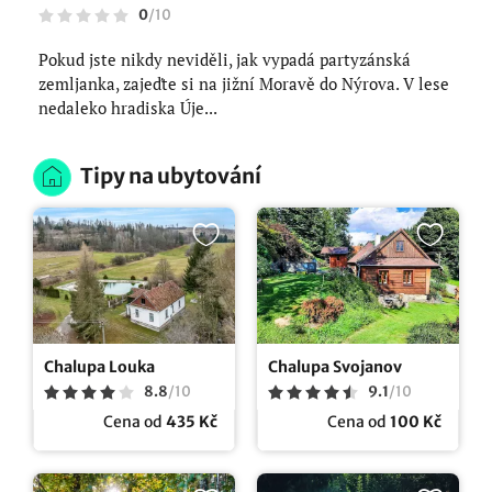
0
/
10
Pokud jste nikdy neviděli, jak vypadá partyzánská
zemljanka, zajeďte si na jižní Moravě do Nýrova. V lese
nedaleko hradiska Úje...
Tipy na ubytování
Chalupa Louka
Chalupa Svojanov
8.8
/
10
9.1
/
10
Cena od
435 Kč
Cena od
100 Kč