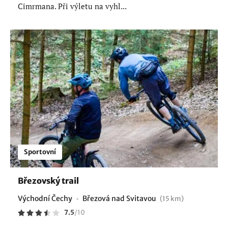
Cimrmana. Při výletu na vyhl...
Sportovní
Březovský trail
Východní Čechy
Březová nad Svitavou
(15 km)
7.5
/
10