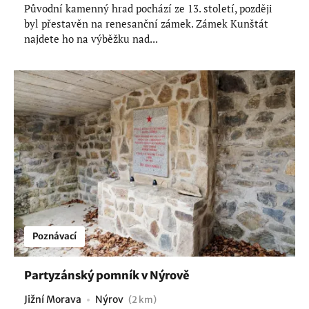
Původní kamenný hrad pochází ze 13. století, později
byl přestavěn na renesanční zámek. Zámek Kunštát
najdete ho na výběžku nad...
Poznávací
Partyzánský pomník v Nýrově
Jižní Morava
Nýrov
(2 km)