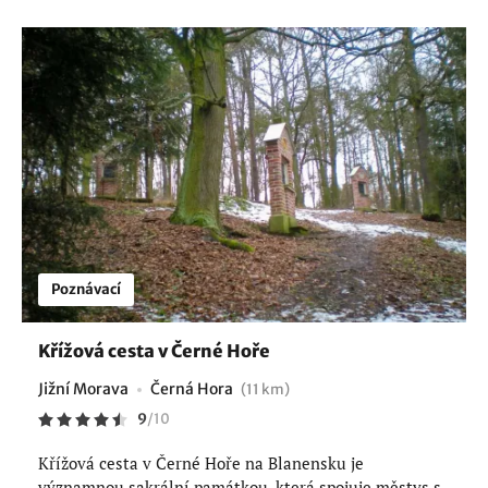
Poznávací
Křížová cesta v Černé Hoře
Jižní Morava
Černá Hora
(11 km)
9
/
10
Křížová cesta v Černé Hoře na Blanensku je
významnou sakrální památkou, která spojuje městys s