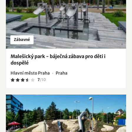
Zábavné
Malešický park - báječná zábava pro děti i
dospělé
Hlavní město Praha
Praha
7
/
10