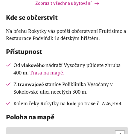
Zobrazit všechna ubytování
Kde se občerstvit
Na břehu Rokytky vás potěší občerstvení Fruitisimo a
Restaurace Podviňák i s dětským hřištěm.
Přístupnost
Od
nádraží Vysočany půjdete zhruba
vlakového
400 m.
Trasa na mapě.
Z
stanice Poliklinika Vysočany v
tramvajové
Sokolovské ulici necelých 300 m.
Kolem řeky Rokytky na
po trase č. A26,EV4.
kole
Poloha na mapě