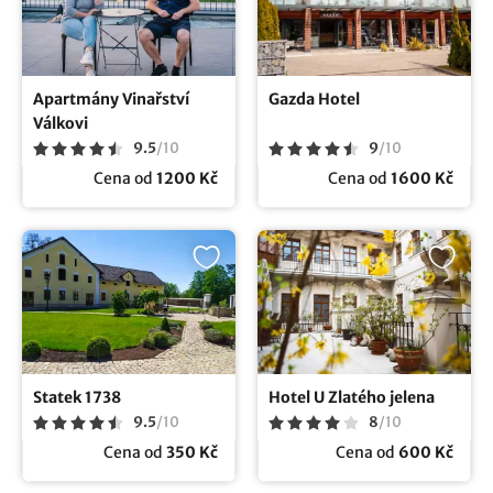
Apartmány Vinařství
Gazda Hotel
Válkovi
9.5
/
10
9
/
10
Cena od
1200 Kč
Cena od
1600 Kč
Statek 1738
Hotel U Zlatého jelena
9.5
/
10
8
/
10
Cena od
350 Kč
Cena od
600 Kč