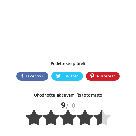
Podělte se s přáteli
Facebook
Twitter
Pinterest
Ohodnoťte jak se vám líbí toto místo
9
/
10