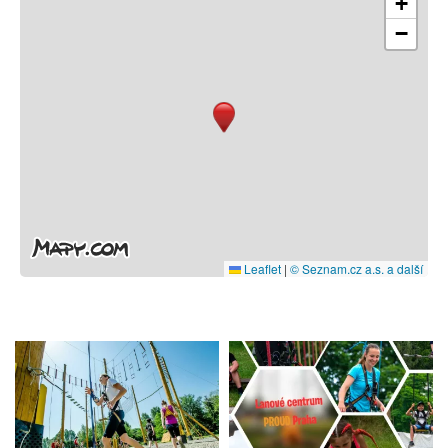
+
−
Leaflet
|
© Seznam.cz a.s. a další