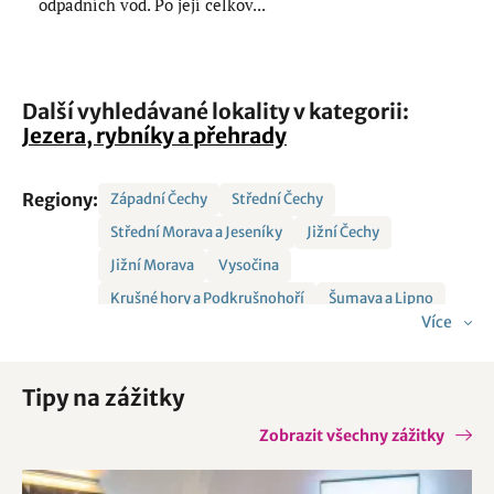
odpadních vod. Po její celkov...
Další vyhledávané lokality v kategorii:
Jezera, rybníky a přehrady
Regiony:
Západní Čechy
Střední Čechy
Střední Morava a Jeseníky
Jižní Čechy
Jižní Morava
Vysočina
Krušné hory a Podkrušnohoří
Šumava a Lipno
Více
Královéhradecko
Českolipsko - Jizerské hory
Severní Morava a Slezsko
Východní Morava
Tipy na zážitky
Východní Čechy
Český ráj
Sasko
Krkonoše a Podkrkonoší
České Švýcarsko
Zobrazit všechny zážitky
Hlavní město Praha