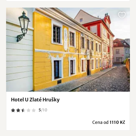
Hotel U Zlaté Hrušky
5
/
10
Cena od
1110 Kč