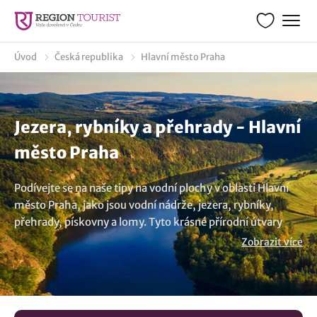
Úvod
Česká republika
Hlavní město Praha
Jezera, rybníky a přehrady - Hlavní
město Praha
Podívejte se na naše tipy na vodní plochy v oblasti Hlavní
město Praha, jako jsou vodní nádrže, jezera, rybníky,
přehrady, pískovny a lomy. Tyto krásné přírodní útvary
nabízejí ideální prostředí pro relaxaci, vodní sporty,
Zobrazit více
odpočinek u vody nebo rybaření.