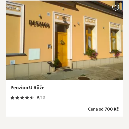
Penzion U Růže
9
/
10
Cena od
700 Kč