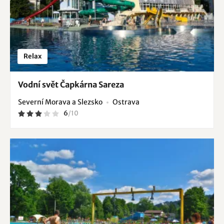
Relax
Vodní svět Čapkárna Sareza
Severní Morava a Slezsko
Ostrava
6
/
10