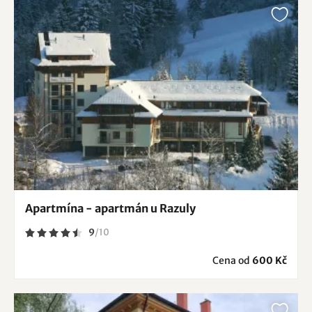
Apartmína - apartmán u Razuly
9
/
10
Cena od
600 Kč