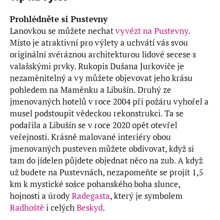
Prohlédněte si Pustevny
Lanovkou se můžete nechat
vyvézt na Pustevny
.
Místo je atraktivní pro výlety a uchvátí vás svou
originální svéráznou architekturou lidové secese s
valašskými prvky. Rukopis Dušana Jurkoviče je
nezaměnitelný a vy můžete objevovat jeho krásu
pohledem na Maměnku a Libušín. Druhý ze
jmenovaných hotelů v roce 2004 při požáru vyhořel a
musel podstoupit vědeckou rekonstrukci. Ta se
podařila a Libušín se v roce 2020 opět otevřel
veřejnosti. Krásně malované interiéry obou
jmenovaných pusteven můžete obdivovat, když si
tam do jídelen půjdete objednat něco na zub. A když
už budete na Pustevnách, nezapomeňte se projít 1,5
km k mystické sošce pohanského boha slunce,
hojnosti a úrody
Radegasta
, který je symbolem
Radhoště
i celých
Beskyd
.