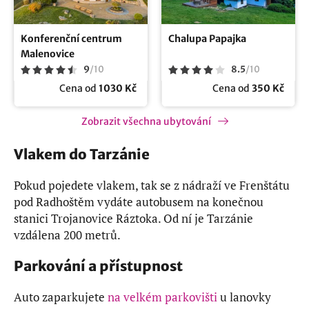
Konferenční centrum
Chalupa Papajka
Malenovice
9
/
10
8.5
/
10
Cena od
1030 Kč
Cena od
350 Kč
Zobrazit všechna ubytování
Vlakem do Tarzánie
Pokud pojedete vlakem, tak se z nádraží ve Frenštátu
pod Radhoštěm vydáte autobusem na konečnou
stanici Trojanovice Ráztoka. Od ní je Tarzánie
vzdálena 200 metrů.
Parkování a přístupnost
Auto zaparkujete
na velkém parkovišti
u lanovky