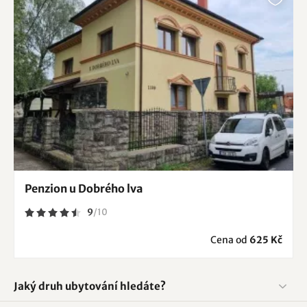
Penzion u Dobrého lva
9
/
10
Cena od
625 Kč
Jaký druh ubytování hledáte?