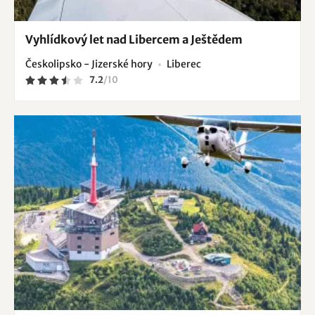
Vyhlídkový let nad Libercem a Ještědem
Českolipsko - Jizerské hory
Liberec
7.2
/
10