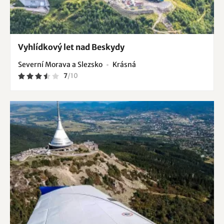
Vyhlídkový let nad Beskydy
Severní Morava a Slezsko
Krásná
7
/
10