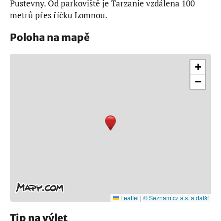
Pustevny. Od parkoviště je Tarzanie vzdálena 100
metrů přes říčku Lomnou.
Poloha na mapě
+
−
Leaflet
|
© Seznam.cz a.s. a další
Tip na výlet