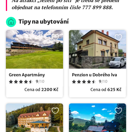
Na atrakci „lezení po síti“ je třeba se předem
objednat na telefonním čísle 777 899 888.
Tipy na ubytování
Green Apartmány
Penzion u Dobrého lva
9
/
10
9
/
10
Cena od
2200 Kč
Cena od
625 Kč