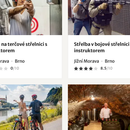
 na terčové střelnici s
Střelba v bojové střelnici
ktorem
instruktorem
orava
Brno
Jižní Morava
Brno
0
/
10
8.5
/
10