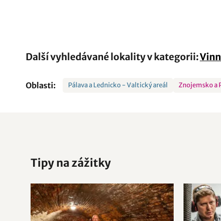
Další vyhledávané lokality v kategorii:
Vinn
Oblasti:
Pálava a Lednicko - Valtický areál
Znojemsko a 
Tipy na zážitky