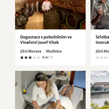
Degustace s pohoštěním ve
Střelba
Vinařství Josef Vítek
instru
Jižní Morava
Mutěnice
Jižní M
6.6
/
10