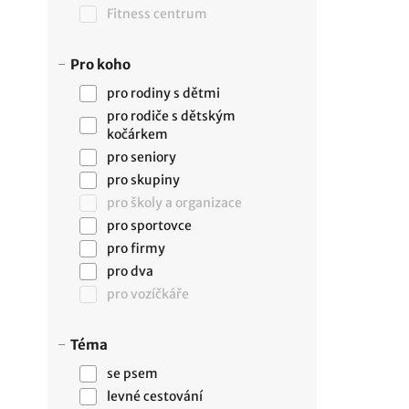
Fitness centrum
Pro koho
pro rodiny s dětmi
pro rodiče s dětským
kočárkem
pro seniory
pro skupiny
pro školy a organizace
pro sportovce
pro firmy
pro dva
pro vozíčkáře
Téma
se psem
levné cestování