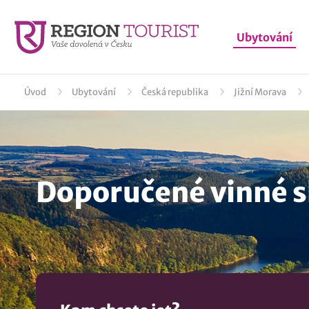
Ubytování
Úvod
Ubytování
Česká republika
Jižní Morava
Doporučené vinné s