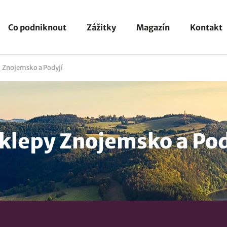
Co podniknout
Zážitky
Magazín
Kontakt
Znojemsko a Podyjí
klepy Znojemsko a Pod