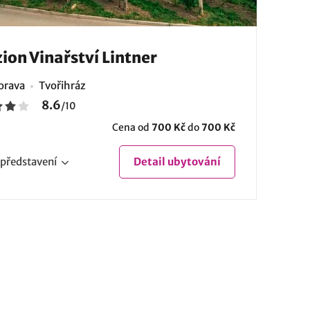
ion Vinařství Lintner
Morava
Tvořihráz
8.6
/
10
Cena od
700 Kč
do
700 Kč
představení
Detail
ubytování