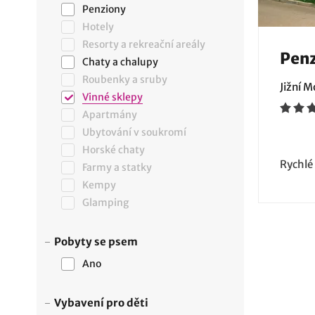
Penziony
Hotely
Resorty a rekreační areály
Penz
Chaty a chalupy
Roubenky a sruby
Jižní 
Vinné sklepy
Apartmány
Ubytování v soukromí
Horské chaty
Rychlé
Farmy a statky
Kempy
Glamping
Pobyty se psem
Ano
Vybavení pro děti