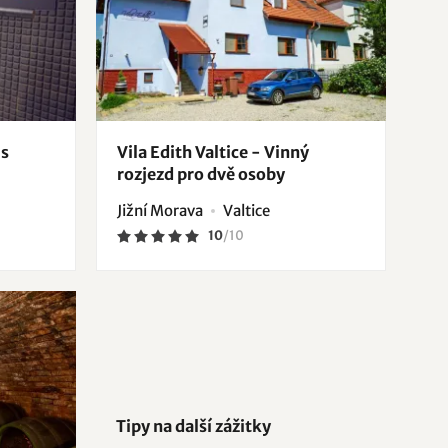
 s
Vila Edith Valtice - Vinný
rozjezd pro dvě osoby
Jižní Morava
Valtice
10
/
10
Tipy na další zážitky