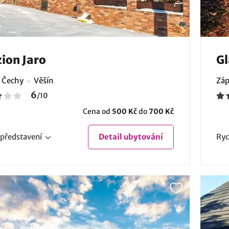
ion Jaro
Gl
í Čechy
Věšín
Záp
6
/
10
Cena od
500 Kč
do
700 Kč
představení
Detail
ubytování
Ryc