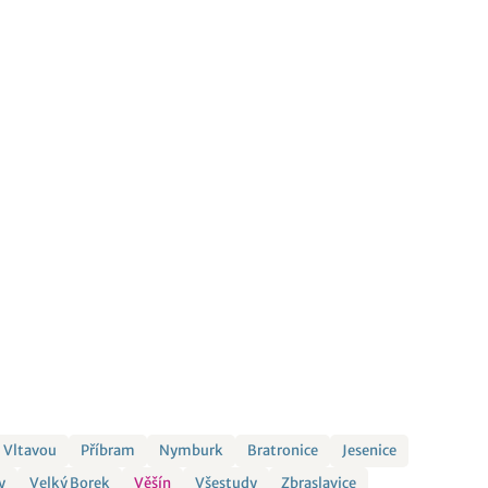
 Vltavou
Příbram
Nymburk
Bratronice
Jesenice
y
Velký Borek
Věšín
Všestudy
Zbraslavice