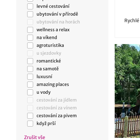
levné cestování
ubytování v přírodě
Rychlé
ubytování na horách
wellness a relax
na víkend
agroturistika
u sjezdovky
romantické
na samotě
luxusní
amazing places
u vody
cestování za jídlem
cestování za vínem
cestování za pivem
když prší
Zrušit vše