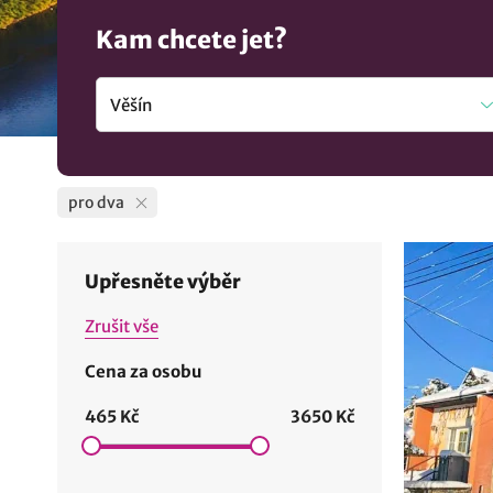
Kam chcete jet?
pro dva
Upřesněte výběr
Zrušit vše
Cena za osobu
465 Kč
3650 Kč