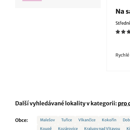
Na s
Středn
Rychlé
Další vyhledávané lokality v kategorii:
pro 
Obce:
Malešov
Tuřice
Vlkančice
Kokořín
Dob
Koupě
Kozárovice
Kralupy nad Vltavou
K