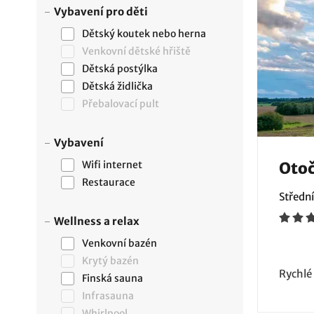
Vybavení pro děti
Dětský koutek nebo herna
Venkovní dětské hřiště
Dětská postýlka
Dětská židlička
Přebalovací pult
Vybavení
Wifi internet
Otoč
Restaurace
Středn
Wellness a relax
Venkovní bazén
Krytý bazén
Rychlé
Finská sauna
Infrasauna
Whirlpool