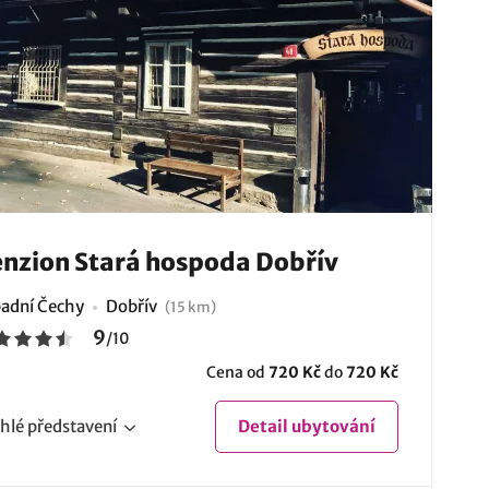
nzion Stará hospoda Dobřív
adní Čechy
Dobřív
(15 km)
9
/
10
Cena od
720 Kč
do
720 Kč
hlé
představení
Detail
ubytování