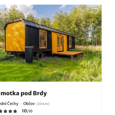
amotka pod Brdy
ední Čechy
Občov
(20 km)
10
/
10