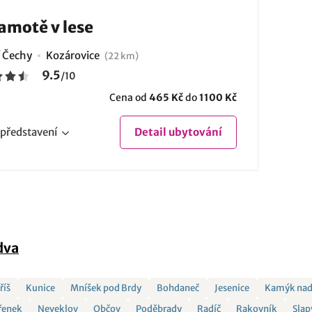
amotě v lese
í Čechy
Kozárovice
(22 km)
9.5
/
10
Cena od
465 Kč
do
1100 Kč
představení
Detail
ubytování
dva
říš
Kunice
Mníšek pod Brdy
Bohdaneč
Jesenice
Kamýk nad
řenek
Neveklov
Občov
Poděbrady
Radíč
Rakovník
Slap