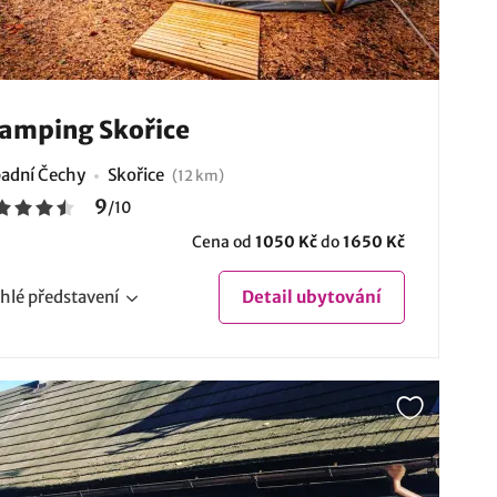
amping Skořice
adní Čechy
Skořice
(12 km)
9
/
10
Cena od
1050 Kč
do
1650 Kč
hlé
představení
Detail
ubytování