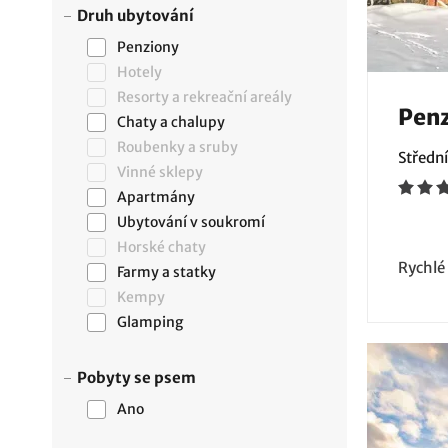
Druh ubytování
Penziony
Hotely
Resorty a rekreační areály
Penz
Chaty a chalupy
Roubenky a sruby
Středn
Vinné sklepy
Apartmány
Ubytování v soukromí
Horské chaty
Rychlé
Farmy a statky
Kempy
Glamping
Pobyty se psem
Ano