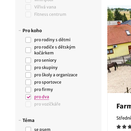
Vířivá vana
Fitness centrum
Pro koho
pro rodiny s dětmi
pro rodiče s dětským
kočárkem
pro seniory
pro skupiny
pro školy a organizace
pro sportovce
pro firmy
pro dva
pro vozíčkáře
Far
Středn
Téma
se psem