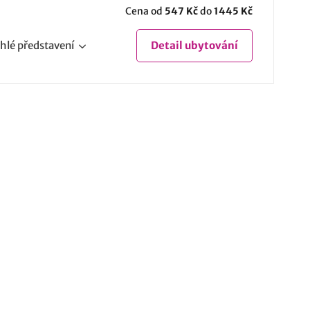
Cena od
547 Kč
do
1445 Kč
hlé
představení
Detail
ubytování