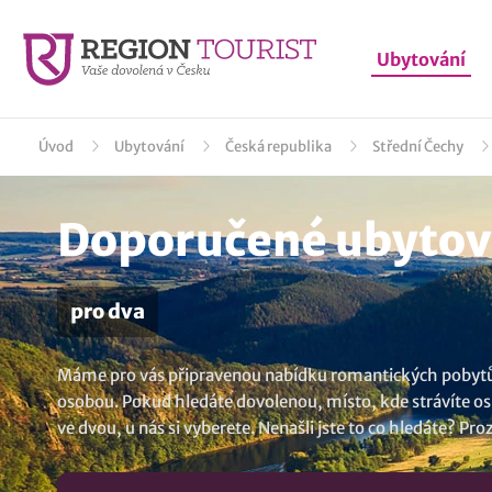
Ubytování
Úvod
Ubytování
Česká republika
Střední Čechy
Doporučené ubytová
pro dva
Máme pro vás připravenou nabídku romantických pobytů pr
osobou. Pokud hledáte dovolenou, místo, kde strávíte osla
ve dvou, u nás si vyberete. Nenašli jste to co hledáte? Pr