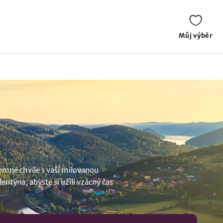
Můj výběr
emné chvíle s vaší milovanou
ntýna, abyste si užili vzácný čas