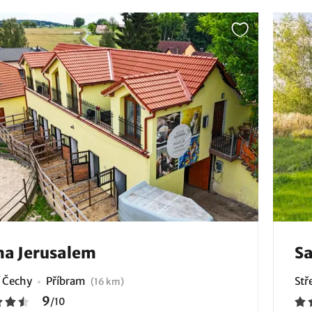
ma Jerusalem
S
í Čechy
Příbram
Stř
(16 km)
9
/
10