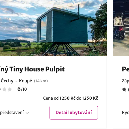
ný Tiny House Pulpit
Pe
í Čechy
Koupě
Záp
(14 km)
6
/
10
Cena od
1250 Kč
do
1250 Kč
představení
Detail
ubytování
Ryc