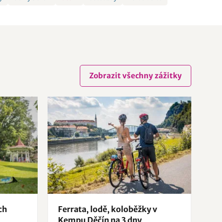
Zobrazit všechny zážitky
ch
Ferrata, lodě, koloběžky v
Kempu Děčín na 3 dny