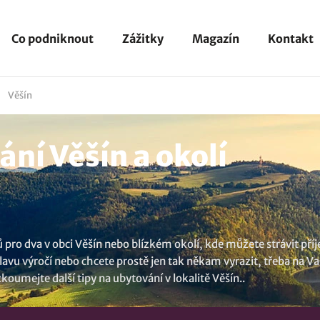
Co podniknout
Zážitky
Magazín
Kontakt
Věšín
ní Věšín a okolí
o dva v obci Věšín nebo blízkém okolí, kde můžete strávit příj
vu výročí nebo chcete prostě jen tak někam vyrazit, třeba na Vale
ozkoumejte další tipy na
ubytování v lokalitě Věšín
..