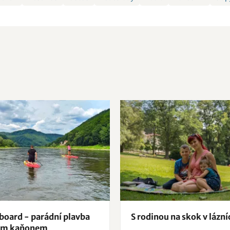
board - parádní plavba
S rodinou na skok v lázní
ým kaňonem