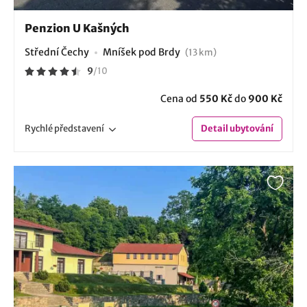
Penzion U Kašných
Střední Čechy
Mníšek pod Brdy
(13 km)
9
/
10
Cena od
550 Kč
do
900 Kč
Rychlé
představení
Detail
ubytování