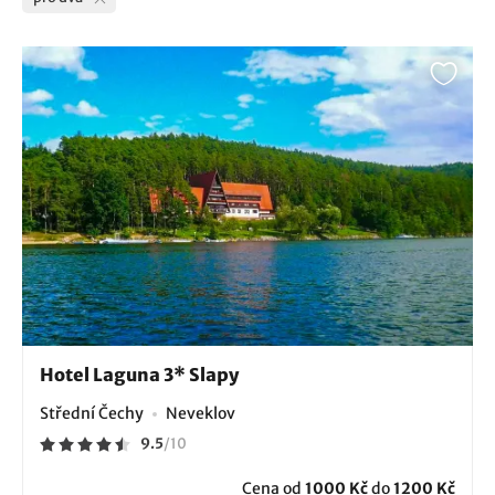
Hotel Laguna 3* Slapy
Střední Čechy
Neveklov
9.5
/
10
Cena od
1000 Kč
do
1200 Kč