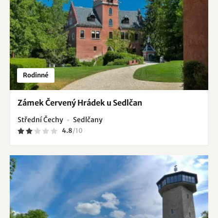
Rodinné
Zámek Červený Hrádek u Sedlčan
Střední Čechy
Sedlčany
4.8
/
10