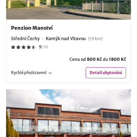
Penzion Manství
Střední Čechy
Kamýk nad Vltavou
(19 km)
9
/
10
Cena od
800 Kč
do
1800 Kč
Rychlé
představení
Detail
ubytování