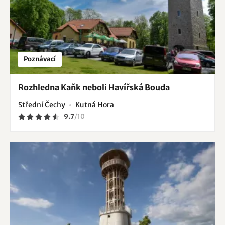
Poznávací
Rozhledna Kaňk neboli Havířská Bouda
Střední Čechy
Kutná Hora
9.7
/
10