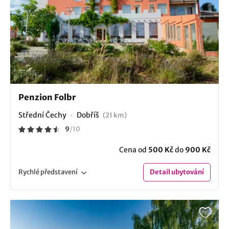
Penzion Folbr
Střední Čechy
Dobříš
(21 km)
9
/
10
Cena od
500 Kč
do
900 Kč
Rychlé
představení
Detail
ubytování