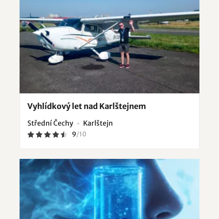
Vyhlídkový let nad Karlštejnem
Střední Čechy
Karlštejn
9
/
10