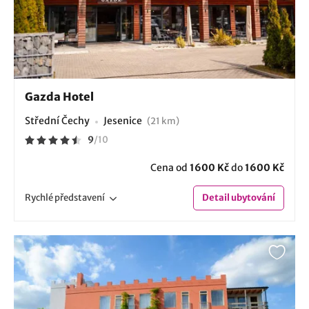
Gazda Hotel
Střední Čechy
Jesenice
(21 km)
9
/
10
Cena od
1600 Kč
do
1600 Kč
Rychlé
představení
Detail
ubytování