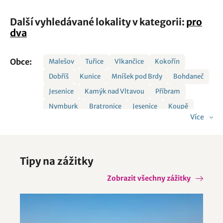
Další vyhledávané lokality v kategorii:
pro
dva
Obce:
Malešov
Tuřice
Vlkančice
Kokořín
Dobříš
Kunice
Mníšek pod Brdy
Bohdaneč
Jesenice
Kamýk nad Vltavou
Příbram
Nymburk
Bratronice
Jesenice
Koupě
Více
Kozárovice
Kralupy nad Vltavou
Křenek
Neveklov
Občov
Poděbrady
Radíč
Rakovník
Slapy
Velký Borek
Věšín
Tipy na zážitky
Všestudy
Zbraslavice
Zobrazit všechny zážitky