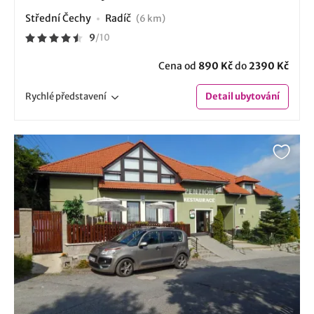
Střední Čechy
Radíč
(6 km)
9
/
10
Cena od
890 Kč
do
2390 Kč
Rychlé
představení
Detail
ubytování