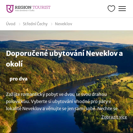
Úvod
Střední Čechy
Neveklov
Doporučené ubytování Neveklov a
okolí
pro dva
Zažijte romantický pobyt ve dvou se svou drahou
polovičkou. Vyberte si ubytování vhodné pro páry v
lokalitě Neveklov a věnujte se jen sami sobě. Nechte se
rozmazlovat ve wellness hotelech, penzionech a dopřejte
Zobrazit více
si překrásných společných chvil. A nezapomeňte v únoru
na Valentýna. Chcete víc variant? Prohlédněte si naši