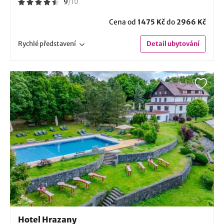
9
/
10
Cena od
1475 Kč
do
2966 Kč
Rychlé
představení
Detail
ubytování
Hotel Hrazany