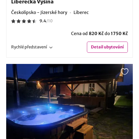
Liberecká Výšina
Českolipsko - Jizerské hory
Liberec
9.4
/
10
Cena od
820 Kč
do
1750 Kč
Rychlé
představení
Detail
ubytování