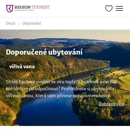
Úvod
Ubytování
Doporučené ubytování
vířivá vana
Chtěli byste se uvolnit ve víru teplých bublinek a nechat
své tělo i mysl odpočinout? Prohlédněte si ubytování s
vířivou vanou, která vám přinese nezapomenutelný
wellness zážitek. Vybraná ubytování jsou vybavena
Zobrazit více
moderními vířivými vanami, které poskytují terapeutické
účinky a uvolňují napětí.