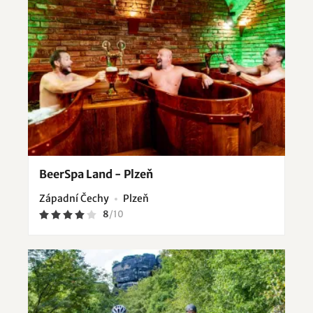
BeerSpa Land - Plzeň
Západní Čechy
Plzeň
8
/
10