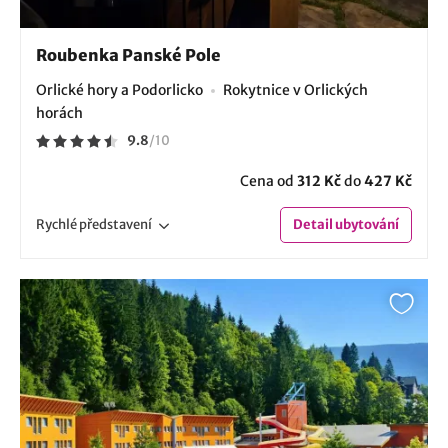
Roubenka Panské Pole
Orlické hory a Podorlicko
Rokytnice v Orlických
horách
9.8
/
10
Cena od
312 Kč
do
427 Kč
Rychlé
představení
Detail
ubytování