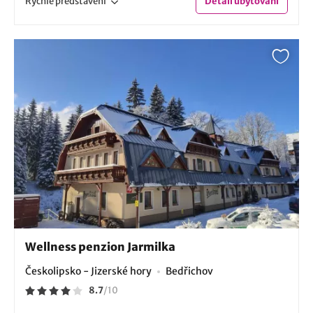
Rychlé
představení
Detail
ubytování
Wellness penzion Jarmilka
Českolipsko - Jizerské hory
Bedřichov
8.7
/
10