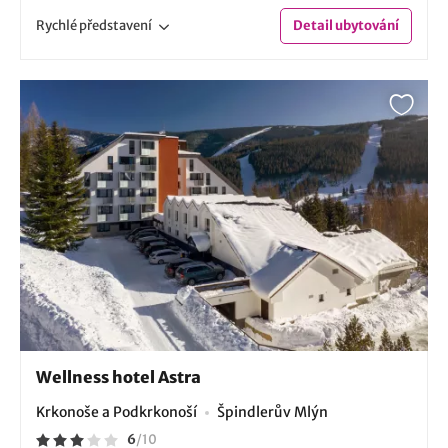
Rychlé
představení
Detail
ubytování
Wellness hotel Astra
Krkonoše a Podkrkonoší
Špindlerův Mlýn
6
/
10