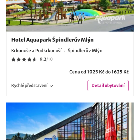
Hotel Aquapark Špindlerův Mlýn
Krkonoše a Podkrkonoší
Špindlerův Mlýn
9.2
/
10
Cena od
1025 Kč
do
1625 Kč
Rychlé
představení
Detail
ubytování