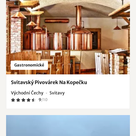
Gastronomické
Svitavský Pivovárek Na Kopečku
Východní Čechy
Svitavy
9
/
10