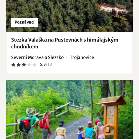
Poznávací
Stezka Valaška na Pustevnách s himálajským
chodníkem
Severní Morava a Slezsko
Trojanovice
6.3
/
10