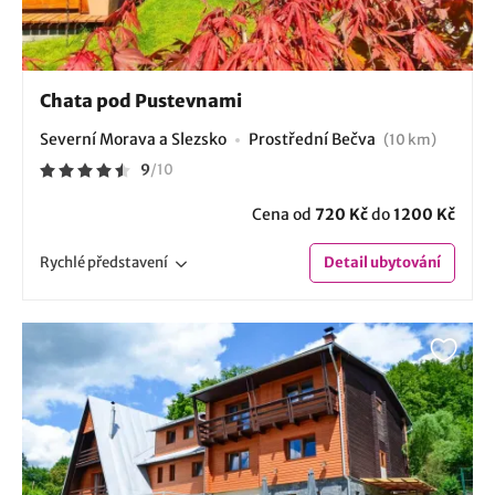
Chata pod Pustevnami
Severní Morava a Slezsko
Prostřední Bečva
(10 km)
9
/
10
Cena od
720 Kč
do
1200 Kč
Rychlé
představení
Detail
ubytování