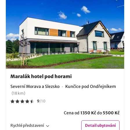
Maralák hotel pod horami
Severní Morava a Slezsko
Kunčice pod Ondřejníkem
(18 km)
9
/
10
Cena od
1350 Kč
do
5500 Kč
Rychlé
představení
Detail
ubytování