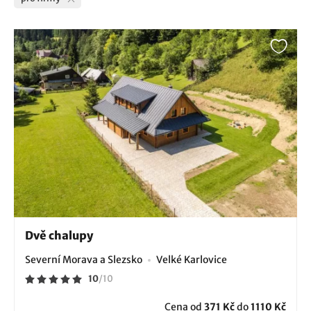
Dvě chalupy
Severní Morava a Slezsko
Velké Karlovice
10
/
10
Cena od
371 Kč
do
1110 Kč