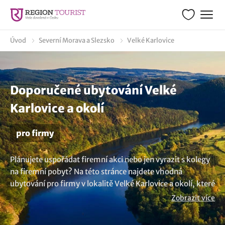
Úvod
Severní Morava a Slezsko
Velké Karlovice
Doporučené ubytování Velké
Karlovice a okolí
pro firmy
Plánujete uspořádat firemní akci nebo jen vyrazit s kolegy
na firemní pobyt? Na této stránce najdete vhodná
ubytování pro firmy v lokalitě Velké Karlovice a okolí, které
vám poskytnou možnost uspořádat firemní akci, školení
Zobrazit více
nebo teambuilding. Ubytování v místě školení a společně
strávený čas posílí týmového ducha a prohloubí vaše