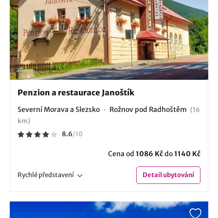
Penzion a restaurace Janoštík
Severní Morava a Slezsko
Rožnov pod Radhoštěm
(16
km)
8.6
/
10
Cena od
1086 Kč
do
1140 Kč
Rychlé
představení
Detail
ubytování