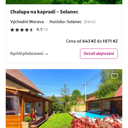
Chalupa na kapradí - Solanec
Východní Morava
Hutisko-Solanec
(8 km)
9.7
/
10
Cena od
643 Kč
do
1071 Kč
Rychlé
představení
Detail
ubytování