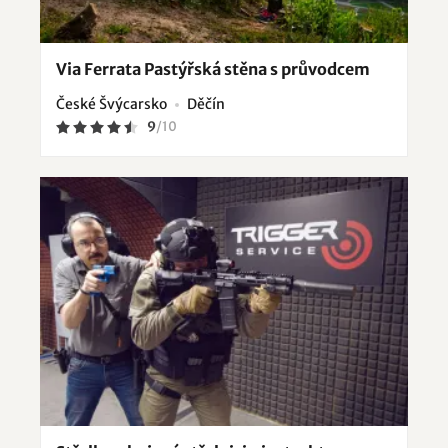
Via Ferrata Pastýřská stěna s průvodcem
České Švýcarsko
Děčín
9
/
10