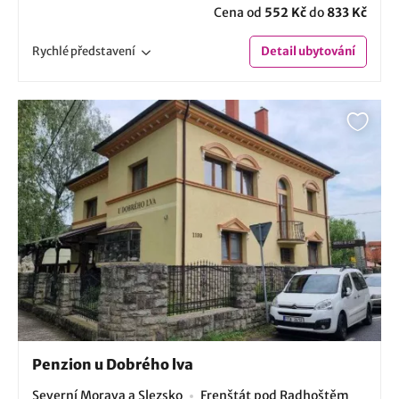
Cena od
552 Kč
do
833 Kč
Rychlé
představení
Detail
ubytování
Penzion u Dobrého lva
Severní Morava a Slezsko
Frenštát pod Radhoštěm