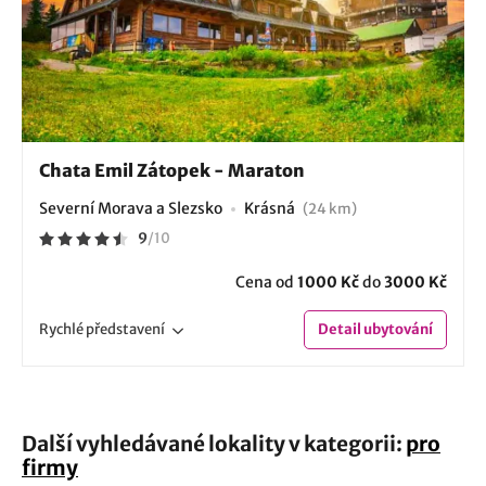
Chata Emil Zátopek - Maraton
Severní Morava a Slezsko
Krásná
(24 km)
9
/
10
Cena od
1000 Kč
do
3000 Kč
Rychlé
představení
Detail
ubytování
Další vyhledávané lokality v kategorii:
pro
firmy