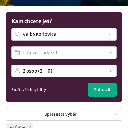
pracovní vztahy. Máte jinou představu? Podívejte se na více
tipů na
ubytování v lokalitě Velké Karlovice
..
Kam chcete jet?
Zrušit všechny filtry
Zobrazit
Upřesněte výběr
pro firmy