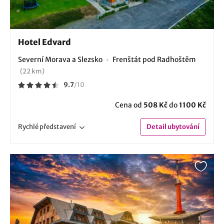
Hotel Edvard
Severní Morava a Slezsko
Frenštát pod Radhoštěm
(22 km)
9.7
/
10
Cena od
508 Kč
do
1100 Kč
Rychlé
představení
Detail
ubytování