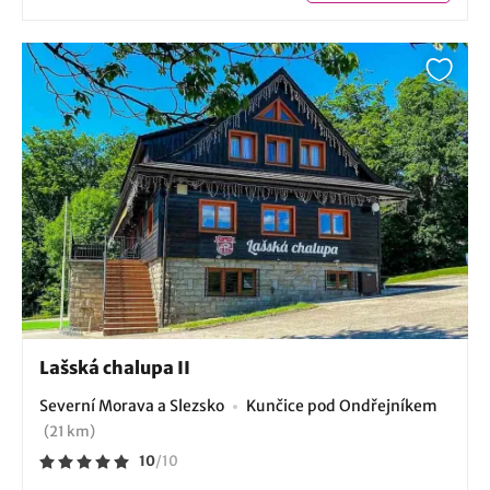
Lašská chalupa II
Severní Morava a Slezsko
Kunčice pod Ondřejníkem
(21 km)
10
/
10