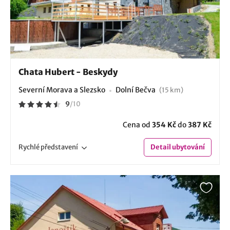
Chata Hubert - Beskydy
Severní Morava a Slezsko
Dolní Bečva
(15 km)
9
/
10
Cena od
354 Kč
do
387 Kč
Rychlé
představení
Detail
ubytování