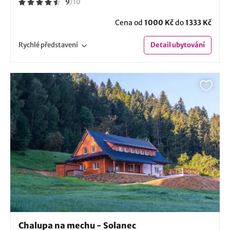
9
/
10
Cena od
1000 Kč
do
1333 Kč
Rychlé
představení
Detail
ubytování
Chalupa na mechu - Solanec