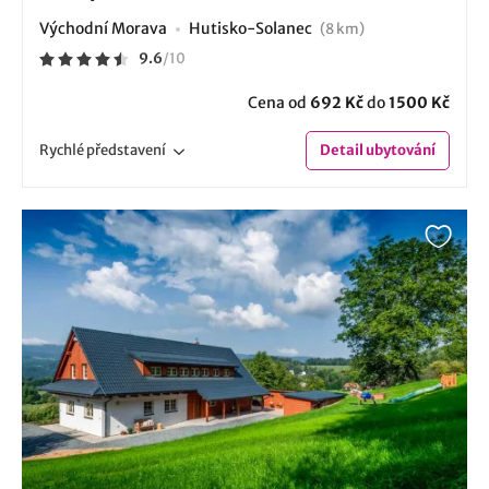
Východní Morava
Hutisko-Solanec
(8 km)
9.6
/
10
Cena od
692 Kč
do
1500 Kč
Rychlé
představení
Detail
ubytování