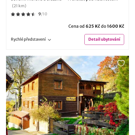
(21 km)
9
/
10
Cena od
625 Kč
do
1600 Kč
Rychlé
představení
Detail
ubytování