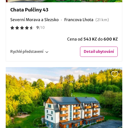
Chata Pulčiny 43
Severní Morava a Slezsko
Francova Lhota
(21 km)
9
/
10
Cena od
543 Kč
do
600 Kč
Rychlé
představení
Detail
ubytování