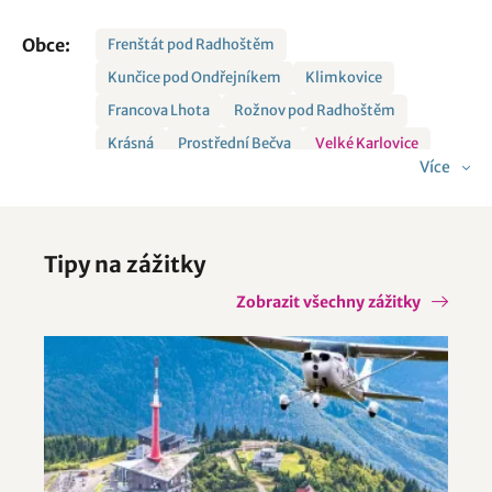
Obce:
Frenštát pod Radhoštěm
Kunčice pod Ondřejníkem
Klimkovice
Francova Lhota
Rožnov pod Radhoštěm
Krásná
Prostřední Bečva
Velké Karlovice
Více
Nový Hrozenkov
Krnov
Dolní Bečva
Ostrava
Hradec nad Moravicí
Baška
Dolní Lutyně
Horní Lomná
Kozlovice
Tipy na zážitky
Malenovice
Staré Těchanovice
Zobrazit všechny zážitky