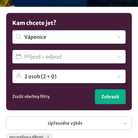
vypravíte s dětmi? Na našem turistickém portálu najdete
ubytování vhodné pro děti, ale také zde najdete nabídky
pro maminky s miminky. A které vybavení je vhodné, aby
Kam chcete jet?
zařízení mělo zajištěno pro rodiny s dětmi? Během letní
sezóny určitě hosté uvítají zahradu, dětské hřiště s
herními prvky a za chladného počasí přijde vhod herna,
dětský koutek nebo třeba krytý bazén. A pokud stále
nevíte, prohlédněte si naši nabídku ubytování pro rodiny s
dětmi v obci Vápenice a vyražte na rodinnou dovolenou.
Není to co hledáte? Prohlédněte si všechna
ubytování v
lokalitě Vápenice
..
Zrušit všechny filtry
Zobrazit
Upřesněte výběr
pro rodiny s dětmi