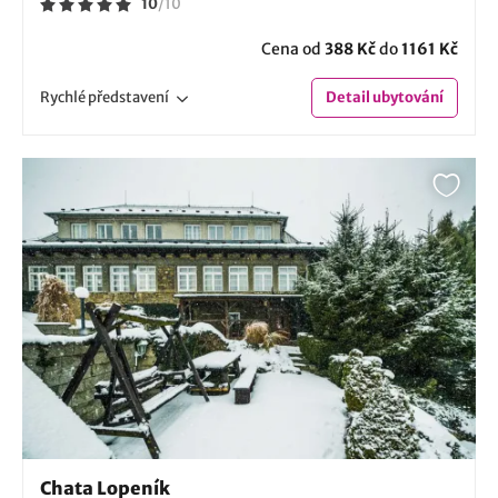
10
/
10
Cena od
388 Kč
do
1161 Kč
Rychlé
představení
Detail
ubytování
Chata Lopeník