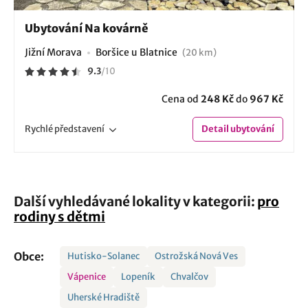
Ubytování Na kovárně
Jižní Morava
Boršice u Blatnice
(20 km)
9.3
/
10
Cena od
248 Kč
do
967 Kč
Rychlé
představení
Detail
ubytování
Další vyhledávané lokality v kategorii:
pro
rodiny s dětmi
Obce:
Hutisko-Solanec
Ostrožská Nová Ves
Vápenice
Lopeník
Chvalčov
Uherské Hradiště