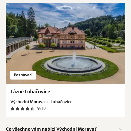
Poznávací
Lázně Luhačovice
Východní Morava
Luhačovice
9
/
10
Co všechno vám nabízí Východní Morava?