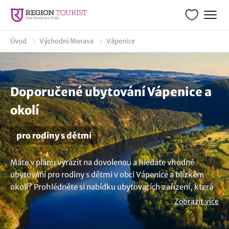
Úvod
Východní Morava
Vápenice
Doporučené ubytování Vápenice a
okolí
pro rodiny s dětmi
Máte v plánu vyrazit na dovolenou a hledáte vhodné
ubytování pro rodiny s dětmi v obci Vápenice a blízkém
okolí? Prohlédněte si nabídku ubytovacích zařízení, která
jsou uzpůsobena a jsou vhodná pro pobyty s dětmi. Díky
Zobrazit více
vhodnému zázemí si dovolenou daleko více užijí, jak
rodiče, tak i malé i větší děti. A už víte kam se tentokráte