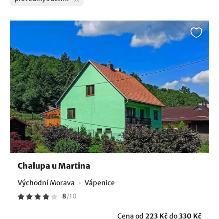
Chalupa u Martina
Východní Morava
Vápenice
8
/
10
Cena od
223 Kč
do
330 Kč