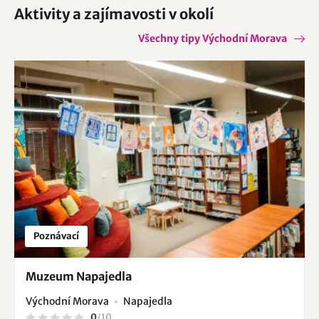
Aktivity a zajímavosti v okolí
Všechny tipy Východní Morava
Poznávací
Muzeum Napajedla
Východní Morava
Napajedla
0
/
10