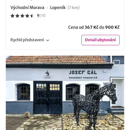
Východní Morava
Lopeník
(7 km)
9
/
10
Cena od
367 Kč
do
900 Kč
Rychlé
představení
Detail
ubytování