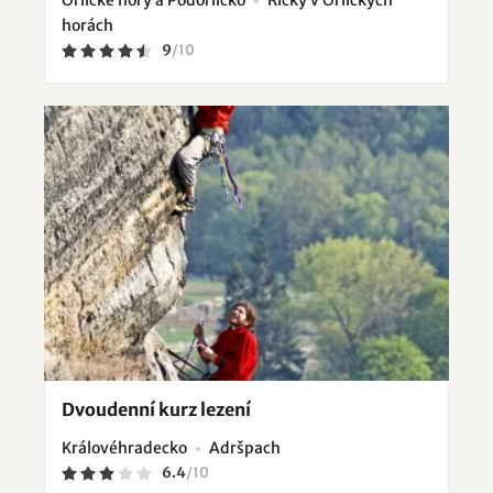
Orlické hory a Podorlicko
Říčky v Orlických
horách
9
/
10
Dvoudenní kurz lezení
Královéhradecko
Adršpach
6.4
/
10