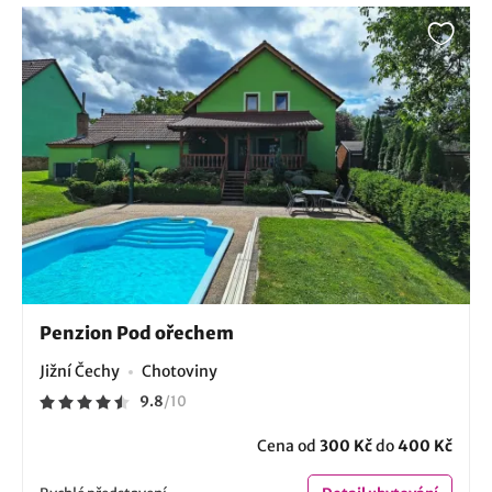
Penzion Pod ořechem
Jižní Čechy
Chotoviny
9.8
/
10
Cena od
300 Kč
do
400 Kč