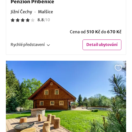
Penzion Příběnice
Jižní Čechy
Malšice
8.8
/
10
Cena od
510 Kč
do
670 Kč
Rychlé
představení
Detail
ubytování