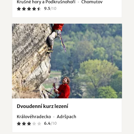
Krušné hory a Podkrušnohoří
Chomutov
9.5
/
10
Dvoudenní kurz lezení
Královéhradecko
Adršpach
6.4
/
10