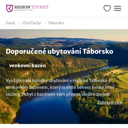
Úvod
Jižní Čechy
Táborsko
Doporučené ubytování Táborsko
venkovní bazén
Využijte naší nabídky ubytování v regionu Táborsko s
venkovním bazénem, který oceníte během horké letní
sezóny. Pobyt s bazénem vám přinese ideální spojení
relaxace na sluníčku a zábavy. Některé venkovní bazény
Zobrazit více
jsou dokonce vyhřívané a je možné je tak využívat i za
chladnějšího počasí. Máte jinou představu? V nabídce
máme více možností
ubytování v lokalitě Táborsko
..