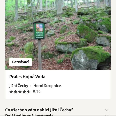
Poznávací
Prales Hojná Voda
Jižní Čechy
Horní Stropnice
9
/
10
Co všechno vám nabízí Jižní Čechy?
Další zajímavé kategorie