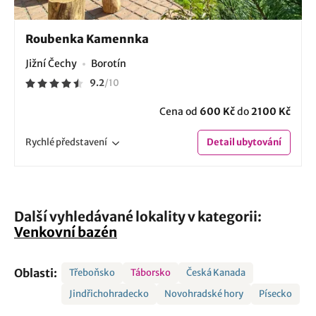
Roubenka Kamennka
Jižní Čechy
Borotín
9.2
/
10
Cena od
600 Kč
do
2100 Kč
Rychlé
představení
Detail
ubytování
Další vyhledávané lokality v kategorii:
Venkovní bazén
Oblasti:
Třeboňsko
Táborsko
Česká Kanada
Jindřichohradecko
Novohradské hory
Písecko