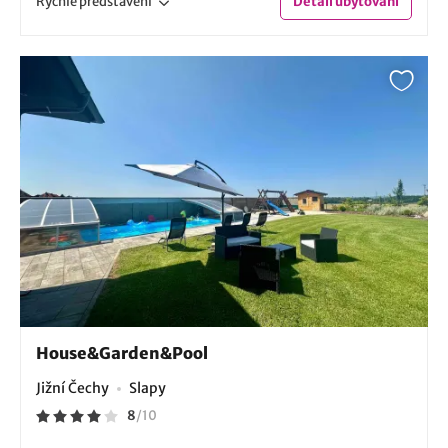
Rychlé
představení
Detail
ubytování
House&Garden&Pool
Jižní Čechy
Slapy
8
/
10