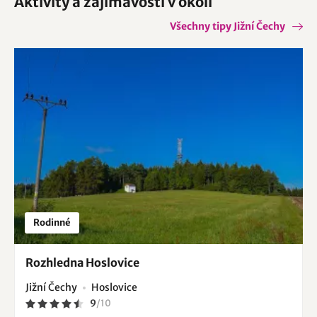
Aktivity a zajímavosti v okolí
Všechny tipy Jižní Čechy
Rodinné
Rozhledna Hoslovice
Jižní Čechy
Hoslovice
9
/
10