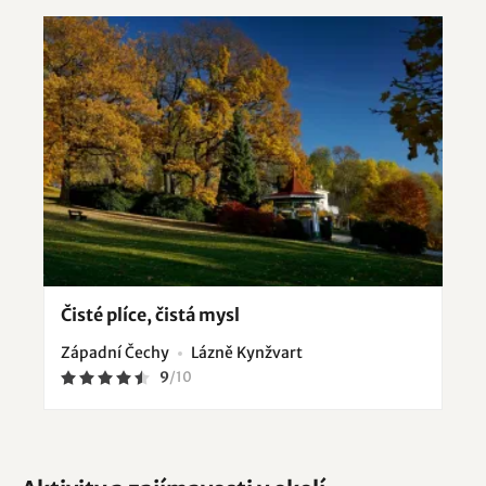
Čisté plíce, čistá mysl
Západní Čechy
Lázně Kynžvart
9
/
10