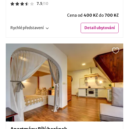
7.5
/
10
Cena od
400 Kč
do
700 Kč
Rychlé
představení
Detail
ubytování
Apartmány Bílý beránek