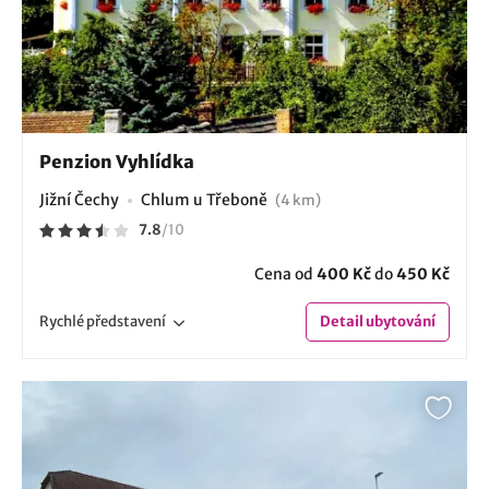
Penzion Vyhlídka
Jižní Čechy
Chlum u Třeboně
(4 km)
7.8
/
10
Cena od
400 Kč
do
450 Kč
Rychlé
představení
Detail
ubytování