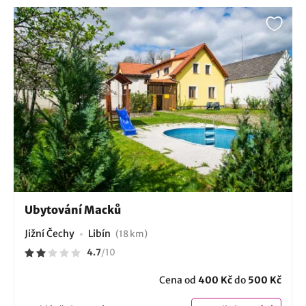
Ubytování Macků
Jižní Čechy
Libín
(18 km)
4.7
/
10
Cena od
400 Kč
do
500 Kč