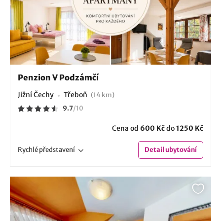
Penzion V Podzámčí
Jižní Čechy
Třeboň
(14 km)
9.7
/
10
Cena od
600 Kč
do
1250 Kč
Rychlé
představení
Detail
ubytování