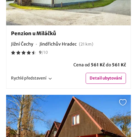
Penzion u Miláčků
Jižní Čechy
Jindřichův Hradec
(21 km)
9
/
10
Cena od
561 Kč
do
561 Kč
Rychlé
představení
Detail
ubytování