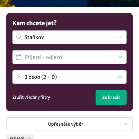
se svým miláčkem. Není to co hledáte? Prohlédněte si
všechna
ubytování v lokalitě Staňkov
..
Kam chcete jet?
Zrušit všechny filtry
Zobrazit
Upřesněte výběr
se psem