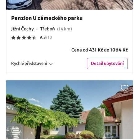
Penzion U zámeckého parku
Jižní Čechy
Třeboň
(14 km)
9.3
/
10
Cena od
431 Kč
do
1064 Kč
Rychlé
představení
Detail
ubytování