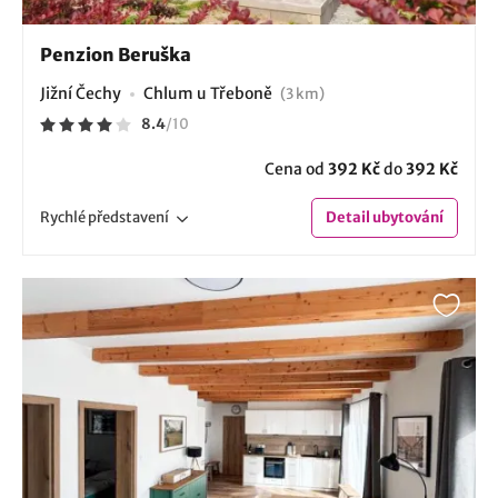
Penzion Beruška
Jižní Čechy
Chlum u Třeboně
(3 km)
8.4
/
10
Cena od
392 Kč
do
392 Kč
Rychlé
představení
Detail
ubytování