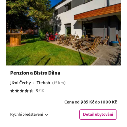
Penzion a Bistro Dílna
Jižní Čechy
Třeboň
(15 km)
9
/
10
Cena od
985 Kč
do
1000 Kč
Rychlé
představení
Detail
ubytování