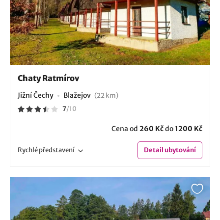
Chaty Ratmírov
Jižní Čechy
Blažejov
(22 km)
7
/
10
Cena od
260 Kč
do
1200 Kč
Rychlé
představení
Detail
ubytování