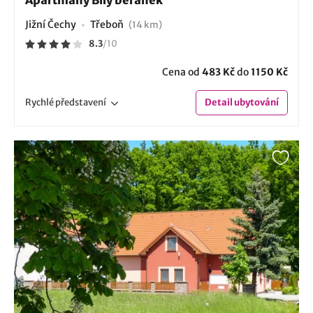
Jižní Čechy
Třeboň
(14 km)
8.3
/
10
Cena od
483 Kč
do
1150 Kč
Rychlé
představení
Detail
ubytování