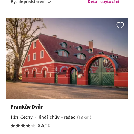
Rychlé
představení
Detail
ubytování
Frankův Dvůr
Jižní Čechy
Jindřichův Hradec
(18 km)
8.5
/
10