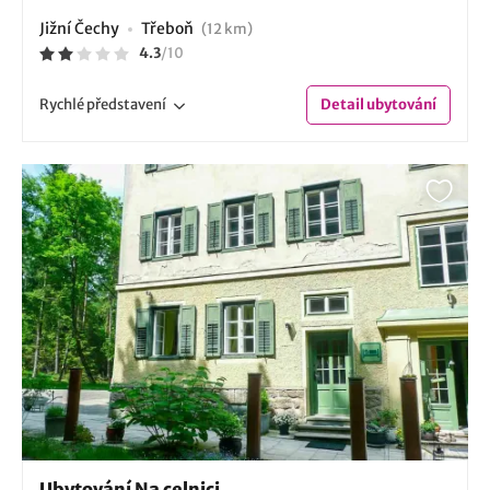
Jižní Čechy
Třeboň
(12 km)
4.3
/
10
Rychlé
představení
Detail
ubytování
Ubytování Na celnici