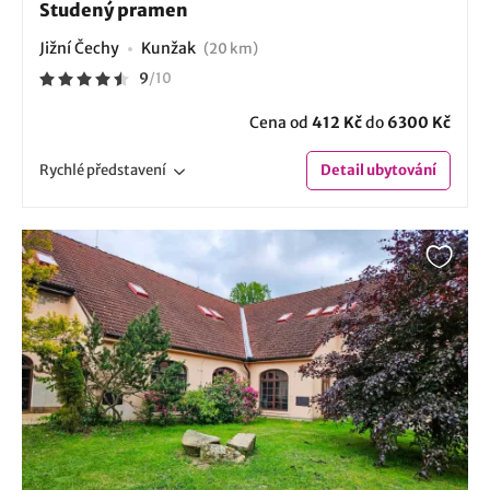
Studený pramen
Jižní Čechy
Kunžak
(20 km)
9
/
10
Cena od
412 Kč
do
6300 Kč
Rychlé
představení
Detail
ubytování