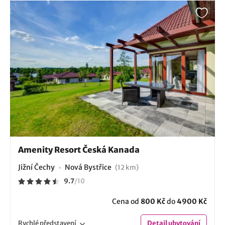
Amenity Resort Česká Kanada
Jižní Čechy
Nová Bystřice
(12 km)
9.7
/
10
Cena od
800 Kč
do
4900 Kč
Rychlé
představení
Detail
ubytování