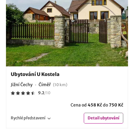
Ubytování U Kostela
Jižní Čechy
Číměř
(10 km)
9.2
/
10
Cena od
458 Kč
do
750 Kč
Rychlé
představení
Detail
ubytování