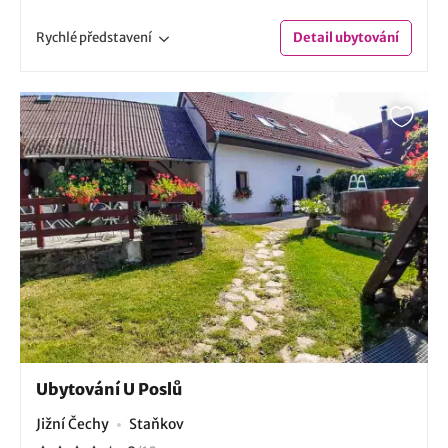
Rychlé
představení
Detail
ubytování
Ubytování U Poslů
Jižní Čechy
Staňkov