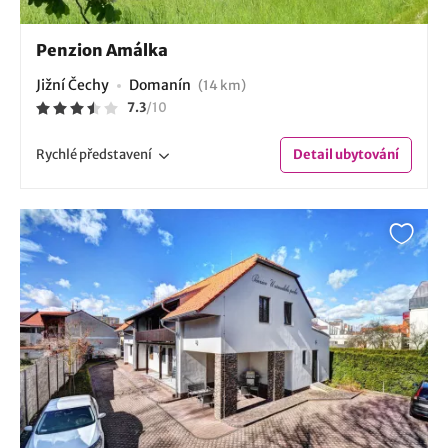
Penzion Amálka
Jižní Čechy
Domanín
(14 km)
7.3
/
10
Rychlé
představení
Detail
ubytování