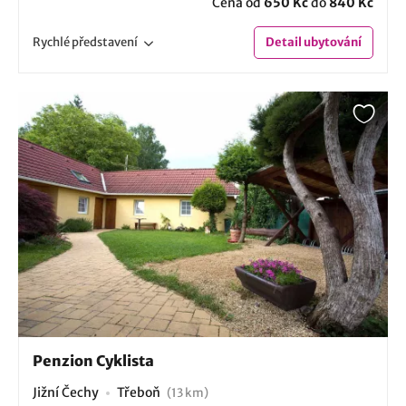
Cena od
650 Kč
do
840 Kč
Rychlé
představení
Detail
ubytování
Penzion Cyklista
Jižní Čechy
Třeboň
(13 km)