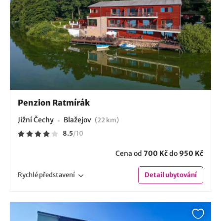
Penzion Ratmírák
Jižní Čechy
Blažejov
(22 km)
8.5
/
10
Cena od
700 Kč
do
950 Kč
Rychlé
představení
Detail
ubytování