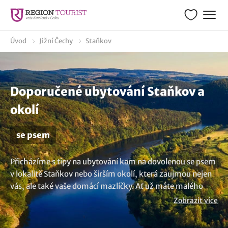
Úvod
Jižní Čechy
Staňkov
Doporučené ubytování Staňkov a
okolí
se psem
Přicházíme s tipy na ubytování kam na dovolenou se psem
v lokalitě Staňkov nebo širším okolí, která zaujmou nejen
vás, ale také vaše domácí mazlíčky. Ať už máte malého
nebo velkého pejska, u nás najdete pobyty se psem nebo
Zobrazit více
dokonce i s kočkou, prostě kam můžete vzít domácí zvíře.
Vydejte se na dovolenou a objevujte krásy světa společně