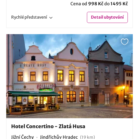
Cena od
998 Kč
do
1495 Kč
Rychlé
představení
Detail
ubytování
Hotel Concertino - Zlatá Husa
Jižní Čechy
Jindřichův Hradec
(19 km)