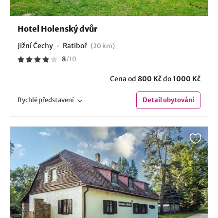
Hotel Holenský dvůr
Jižní Čechy
Ratiboř
(20 km)
8
/
10
Cena od
800 Kč
do
1000 Kč
Rychlé
představení
Detail
ubytování