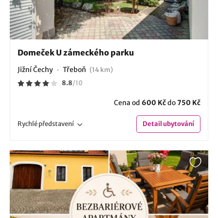
Domeček U zámeckého parku
Jižní Čechy
Třeboň
(14 km)
8.8
/
10
Cena od
600 Kč
do
750 Kč
Rychlé
představení
Detail
ubytování