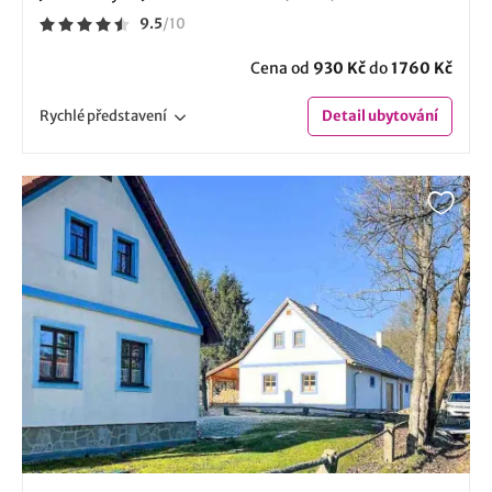
9.5
/
10
Cena od
930 Kč
do
1760 Kč
Rychlé
představení
Detail
ubytování