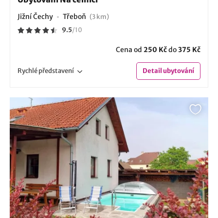
Jižní Čechy
Třeboň
(3 km)
9.5
/
10
Cena od
250 Kč
do
375 Kč
Rychlé
představení
Detail
ubytování