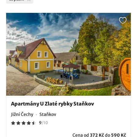
Apartmány U Zlaté rybky Staňkov
Jižní Čechy
Staňkov
9
/
10
Cena od
372 Kč
do
590 Kč