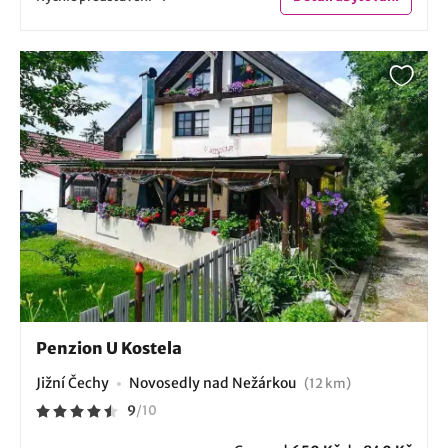
Penzion U Kostela
Jižní Čechy
Novosedly nad Nežárkou
(12 km)
9
/
10