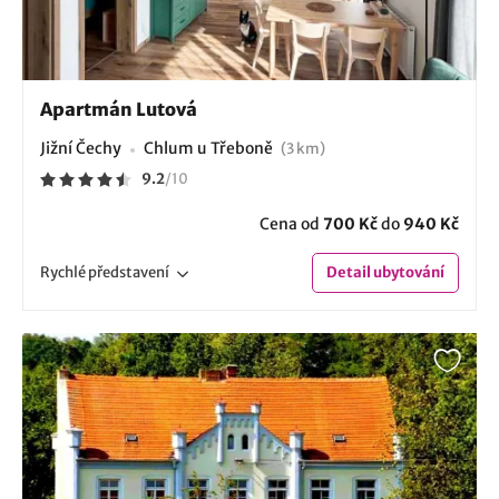
Apartmán Lutová
Jižní Čechy
Chlum u Třeboně
(3 km)
9.2
/
10
Cena od
700 Kč
do
940 Kč
Rychlé
představení
Detail
ubytování