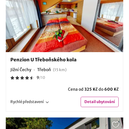
Penzion U Třeboňského kola
Jižní Čechy
Třeboň
(15 km)
9
/
10
Cena od
325 Kč
do
600 Kč
Rychlé
představení
Detail
ubytování