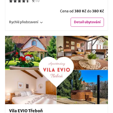
9
/
10
Cena od
380 Kč
do
380 Kč
Rychlé
představení
Detail
ubytování
Vila EVIO Třeboň