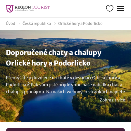
Úvod
Česká republika
Orlické hory a Podorlicko
Doporučené chaty a chalupy
Orlické hory a Podorlicko
Přemýšlíte o dovolené na chatě v destinaci Orlické hory a
Podorlicko? Pak vám jistě přijde vhod naše nabídka chat a
chalup k pronájmu. Na našich webových stránkách najdete
různorodou nabídku od malých chatiček, stylových chat
Zobrazit více
až po luxusní chalupy či rustikální roubenky. Mnoho z nich
nabízí celý objekt s dostatkem soukromí a pohodlí.
Naplánujte si neobyčejnou dovolenou na chatě v lokalitě
Orlické hory a Podorlicko a blízkém okolí, kde na vás čeká