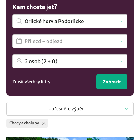
překrásná krajina a pohodová atmosféra. Užijte si
Kam chcete jet?
jedinečný pobyt na chalupě nebo roubenné chatě a
dopřejte si neopakovatelnou atmosféru na vesnicni nebo v
přírodě. U nás na regiontourist si vyberte chatu, roubenku
nebo třeba glamping, tree house, tiny house, maringotku
nebo mobilheim podle vašich představ. Máte jiné
preference? Zde je více
ubytování v lokalitě Orlické hory a
Podorlicko
..
Zrušit všechny filtry
Zobrazit
Upřesněte výběr
Chaty a chalupy