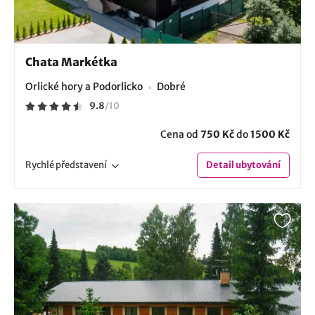
Chata Markétka
Orlické hory a Podorlicko
Dobré
9.8
/
10
Cena od
750 Kč
do
1500 Kč
Rychlé
představení
Detail
ubytování