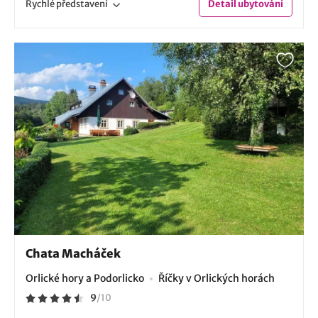
Rychlé
představení
Detail
ubytování
Chata Macháček
Orlické hory a Podorlicko
Říčky v Orlických horách
9
/
10