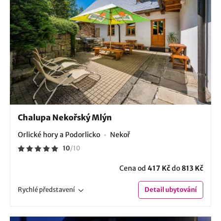
Chalupa Nekořský Mlýn
Orlické hory a Podorlicko
Nekoř
10
/
10
Cena od
417 Kč
do
813 Kč
Rychlé
představení
Detail
ubytování