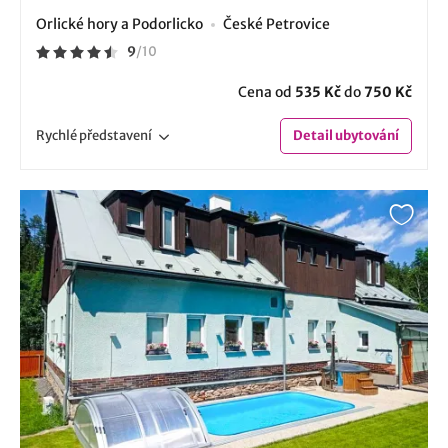
Orlické hory a Podorlicko
České Petrovice
9
/
10
Cena od
535 Kč
do
750 Kč
Rychlé
představení
Detail
ubytování