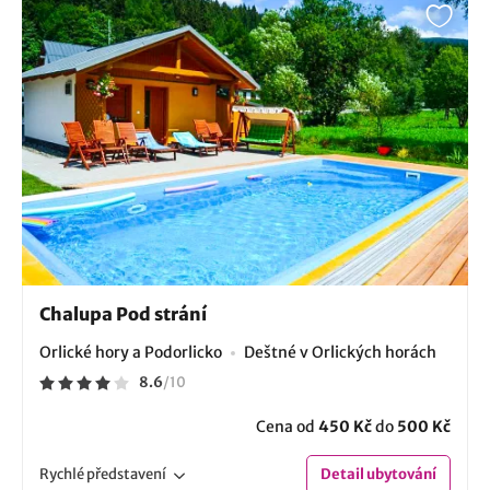
Chalupa Pod strání
Orlické hory a Podorlicko
Deštné v Orlických horách
8.6
/
10
Cena od
450 Kč
do
500 Kč
Rychlé
představení
Detail
ubytování