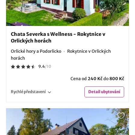
Chata Severka s Wellness - Rokytnice v
Orlických horách
Orlické hory a Podorlicko
Rokytnice v Orlických
horách
9.4
/
10
Cena od
240 Kč
do
800 Kč
Rychlé
představení
Detail
ubytování