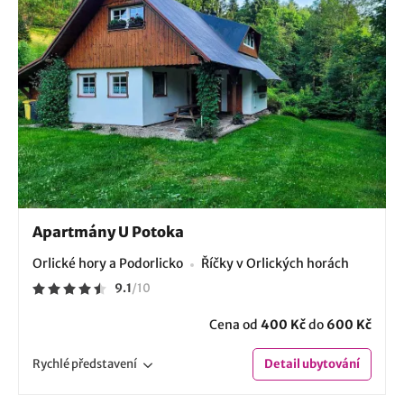
Apartmány U Potoka
Orlické hory a Podorlicko
Říčky v Orlických horách
9.1
/
10
Cena od
400 Kč
do
600 Kč
Rychlé
představení
Detail
ubytování