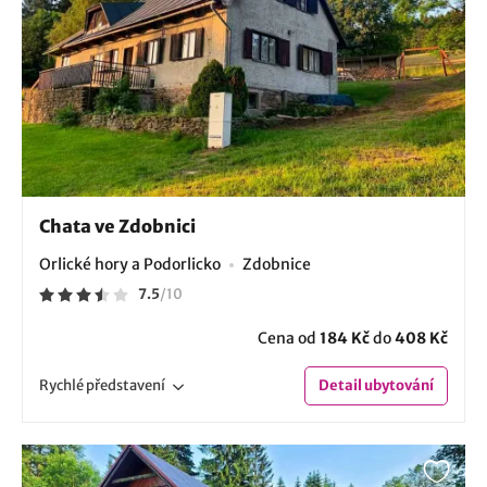
Chata ve Zdobnici
Orlické hory a Podorlicko
Zdobnice
7.5
/
10
Cena od
184 Kč
do
408 Kč
Rychlé
představení
Detail
ubytování