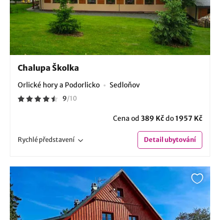
Chalupa Školka
Orlické hory a Podorlicko
Sedloňov
9
/
10
Cena od
389 Kč
do
1957 Kč
Rychlé
představení
Detail
ubytování