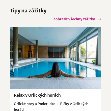
Střední Čechy
Jižní Morava
Východní Morava
Tipy na zážitky
Západní Čechy
Krušné hory a Podkrušnohoří
Zobrazit všechny zážitky
České Středohoří a Žatecko
Orlické hory a Podorlicko
Relax v Orlických horách
Orlické hory a Podorlicko
Říčky v Orlických
horách