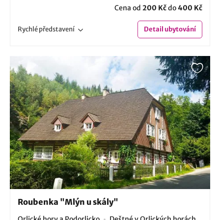
Cena od
200 Kč
do
400 Kč
Rychlé
představení
Detail
ubytování
Roubenka "Mlýn u skály"
Orlické hory a Podorlicko
Deštné v Orlických horách