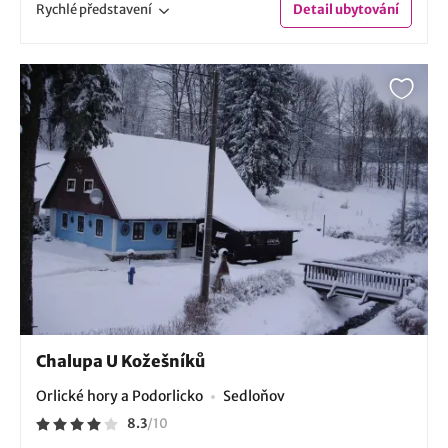
Rychlé
představení
Detail
ubytování
Chalupa U Kožešníků
Orlické hory a Podorlicko
Sedloňov
8.3
/
10