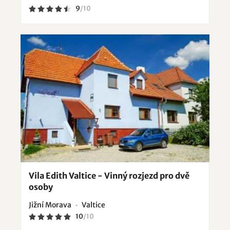
9
/
10
Vila Edith Valtice - Vinný rozjezd pro dvě
osoby
Jižní Morava
Valtice
10
/
10