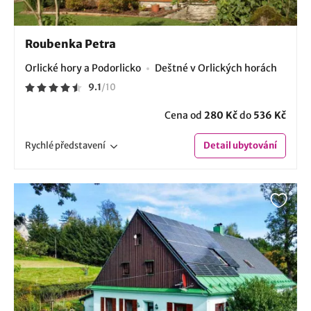
Roubenka Petra
Orlické hory a Podorlicko
Deštné v Orlických horách
9.1
/
10
Cena od
280 Kč
do
536 Kč
Rychlé
představení
Detail
ubytování