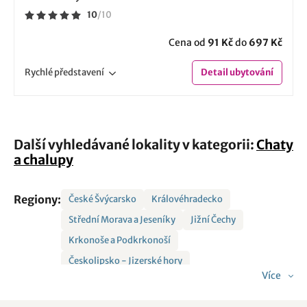
10
/
10
Cena od
91 Kč
do
697 Kč
Rychlé
představení
Detail
ubytování
Další vyhledávané lokality v kategorii:
Chaty
a chalupy
Regiony:
České Švýcarsko
Královéhradecko
Střední Morava a Jeseníky
Jižní Čechy
Krkonoše a Podkrkonoší
Českolipsko - Jizerské hory
Více
Severní Morava a Slezsko
Vysočina
Český ráj
Východní Čechy
Šumava a Lipno