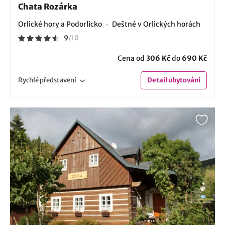
Chata Rozárka
Orlické hory a Podorlicko
Deštné v Orlických horách
9
/
10
Cena od
306 Kč
do
690 Kč
Rychlé
představení
Detail
ubytování