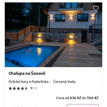
Chalupa na Šanově
Orlické hory a Podorlicko
Červená Voda
9
/
10
Cena od
636 Kč
do
766 Kč