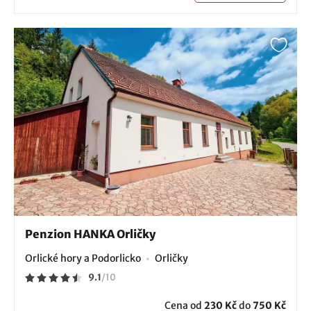
Penzion HANKA Orličky
Orlické hory a Podorlicko
Orličky
9.1
/
10
Cena od
230 Kč
do
750 Kč