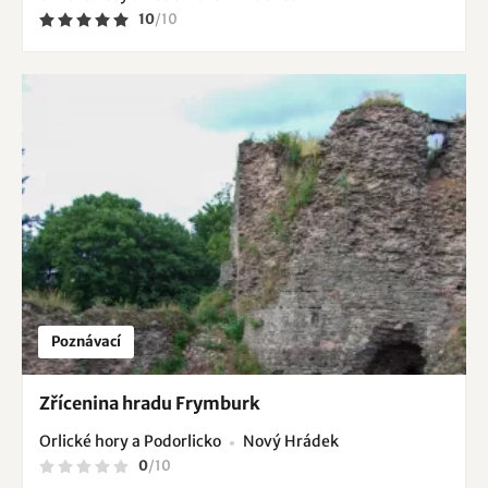
10
/
10
Poznávací
Zřícenina hradu Frymburk
Orlické hory a Podorlicko
Nový Hrádek
0
/
10