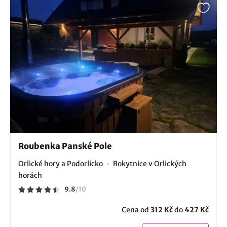
Roubenka Panské Pole
Orlické hory a Podorlicko
Rokytnice v Orlických
horách
9.8
/
10
Cena od
312 Kč
do
427 Kč