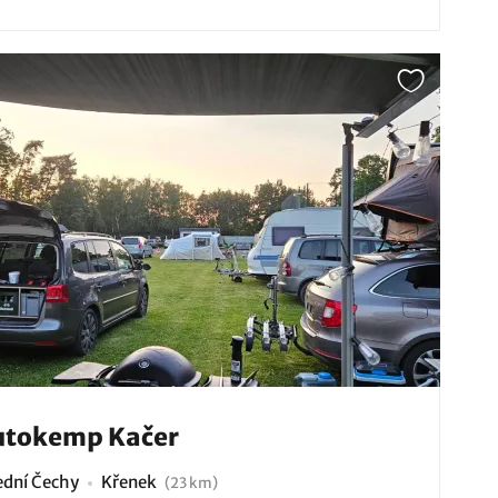
utokemp Kačer
ední Čechy
Křenek
(23 km)