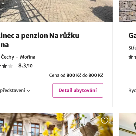
inec a penzion Na růžku
Ga
ina
Stř
í Čechy
Mořina
8.3
/
10
Cena od
800 Kč
do
800 Kč
představení
Detail
ubytování
Ryc