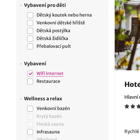
Vybavení pro děti
Dětský koutek nebo herna
Venkovní dětské hřiště
Dětská postýlka
Dětská židlička
Přebalovací pult
Vybavení
Wifi internet
Restaurace
Hote
Hlavní
Wellness a relax
Venkovní bazén
Krytý bazén
Finská sauna
Rychlé
Infrasauna
Whirlpool