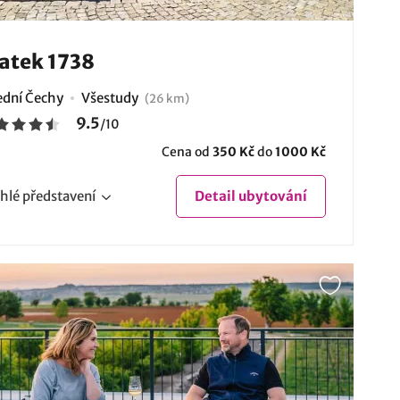
atek 1738
ední Čechy
Všestudy
(26 km)
9.5
/
10
Cena od
350 Kč
do
1000 Kč
hlé
představení
Detail
ubytování