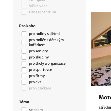
Vířivá vana
Fitness centrum
Pro koho
pro rodiny s dětmi
pro rodiče s dětským
kočárkem
pro seniory
pro skupiny
pro školy a organizace
pro sportovce
pro firmy
pro dva
pro vozíčkáře
Mot
Téma
Středn
se psem