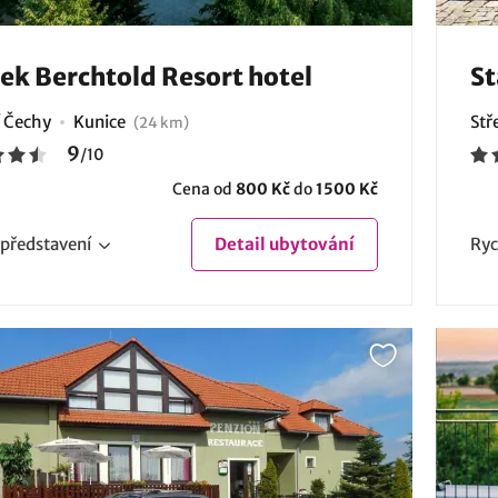
k Berchtold Resort hotel
St
í Čechy
Kunice
Stř
(24 km)
9
/
10
Cena od
800 Kč
do
1500 Kč
představení
Detail
ubytování
Ryc