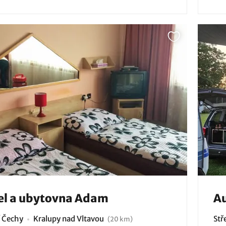
el a ubytovna Adam
A
í Čechy
Kralupy nad Vltavou
Stř
(20 km)