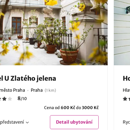
l U Zlatého jelena
Ho
 město Praha
Praha
Hla
(1 km)
8
/
10
Cena od
600 Kč
do
3000 Kč
představení
Detail
ubytování
Ryc