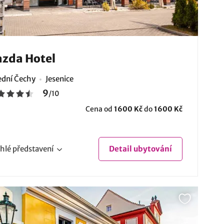
zda Hotel
ední Čechy
Jesenice
9
/
10
Cena od
1600 Kč
do
1600 Kč
hlé
představení
Detail
ubytování