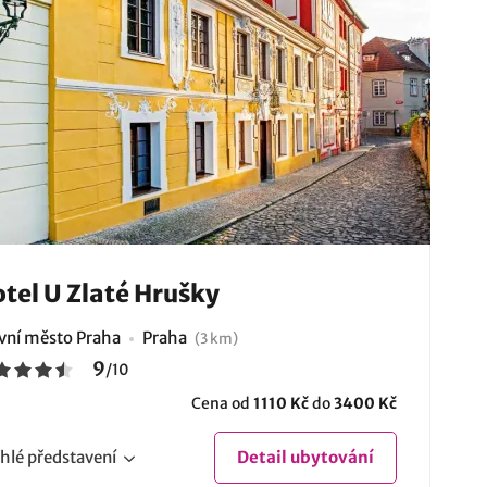
tel U Zlaté Hrušky
vní město Praha
Praha
(3 km)
9
/
10
Cena od
1110 Kč
do
3400 Kč
hlé
představení
Detail
ubytování