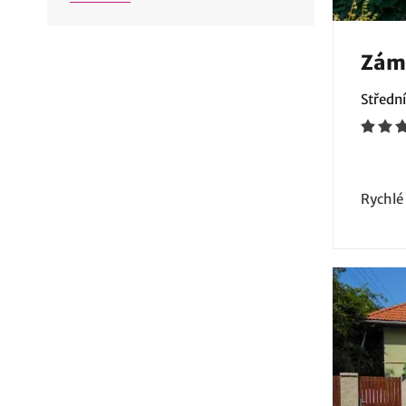
Záme
Středn
Rychlé