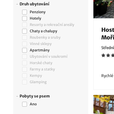
Druh ubytování
Penziony
Hotely
Resorty a rekreační areály
Host
Chaty a chalupy
Moř
Roubenky a sruby
Vinné sklepy
Středn
Apartmány
Ubytování v soukromí
Horské chaty
Farmy a statky
Kempy
Rychlé
Glamping
Pobyty se psem
Ano