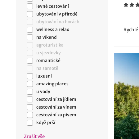
levné cestování
ubytování v přírodě
ubytování na horách
wellness a relax
Rychlé
na víkend
agroturistika
u sjezdovky
romantické
na samotě
luxusní
amazing places
u vody
cestování za jídlem
cestování za vínem
cestování za pivem
když prší
Zrušit vše