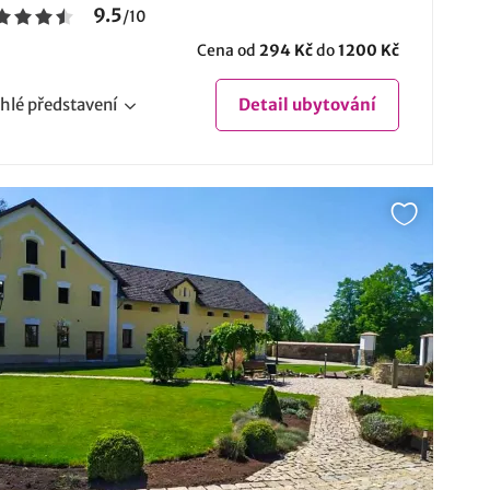
9.5
/
10
Cena od
294 Kč
do
1200 Kč
hlé
představení
Detail
ubytování