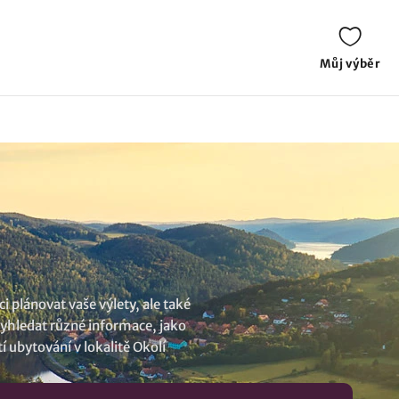
Můj výběr
i plánovat vaše výlety, ale také
vyhledat různé informace, jako
tí
ubytování v lokalitě Okolí