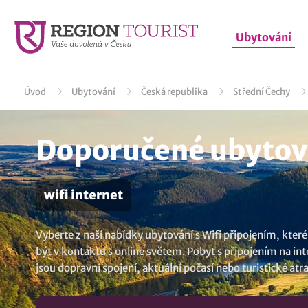
Ubytování
Úvod
Ubytování
Česká republika
Střední Čechy
Doporučené ubytová
wifi internet
Vyberte z naší nabídky ubytování s Wifi připojením, které 
být v kontaktu s online světem. Pobyt s připojením na in
jsou dopravní spojení, aktuální počasí nebo turistické a
Prahy
..