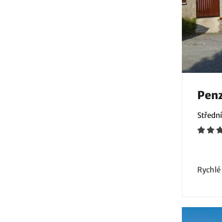
Penz
Středn
Rychlé