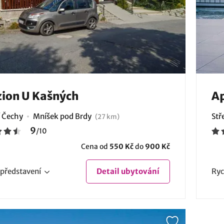
ion U Kašných
Ap
í Čechy
Mníšek pod Brdy
Stř
(27 km)
9
/
10
Cena od
550 Kč
do
900 Kč
představení
Detail
ubytování
Ryc