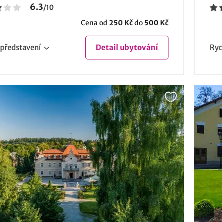
6.3
/
10
Cena od
250 Kč
do
500 Kč
představení
Detail
ubytování
Ryc