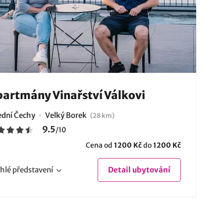
artmány Vinařství Válkovi
ední Čechy
Velký Borek
(28 km)
9.5
/
10
Cena od
1200 Kč
do
1200 Kč
hlé
představení
Detail
ubytování