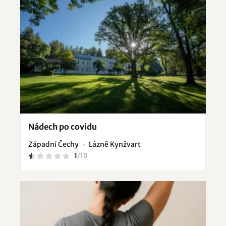
Nádech po covidu
Západní Čechy
Lázně Kynžvart
1
/
10