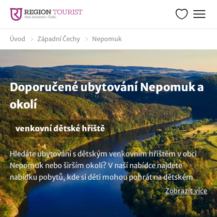
Úvod
Západní Čechy
Nepomuk
Doporučené ubytování Nepomuk a
okolí
venkovní dětské hřiště
Hledáte ubytování s dětským venkovním hřištěm v obci
Nepomuk nebo širším okolí? V naší nabídce najdete
nabídku pobytů, kde si děti mohou pohrát na dětském
hřišti. Zaručené bezpečné prostředí se spoustou zábavy
Zobrazit více
pro vaše ratolesti poskytne zahrada s prolézačkami,
písvkoště či houpačkami a rodičům tak kýžená chvíle