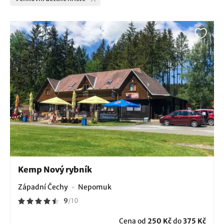
Kemp Nový rybník
Západní Čechy
Nepomuk
9
/
10
Cena od
250 Kč
do
375 Kč