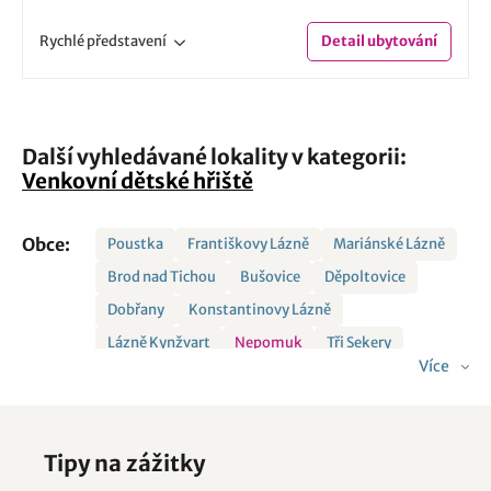
Rychlé
představení
Detail
ubytování
Další vyhledávané lokality v kategorii:
Venkovní dětské hřiště
Obce:
Poustka
Františkovy Lázně
Mariánské Lázně
Brod nad Tichou
Bušovice
Děpoltovice
Dobřany
Konstantinovy Lázně
Lázně Kynžvart
Nepomuk
Tři Sekery
Více
Tipy na zážitky