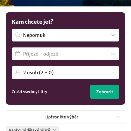
klidu. Mrkněte na seznam ubytování v lokalitě Nepomuk s
dětským hřištěm, kde byste mohli strávit dovolenou. Není
to co hledáte? Prohlédněte si všechna
ubytování v lokalitě
Kam chcete jet?
Nepomuk
..
Zrušit všechny filtry
Zobrazit
Upřesněte výběr
Venkovní dětské hřiště