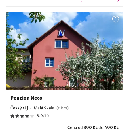
Penzion Neco
Český ráj
Malá Skála
(6 km)
8.9
/
10
Cena od
390 Kč
do
490 Kč