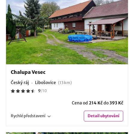
Chalupa Vesec
Český ráj
Libošovice
(13 km)
9
/
10
Cena od
214 Kč
do
393 Kč
Rychlé
představení
Detail
ubytování