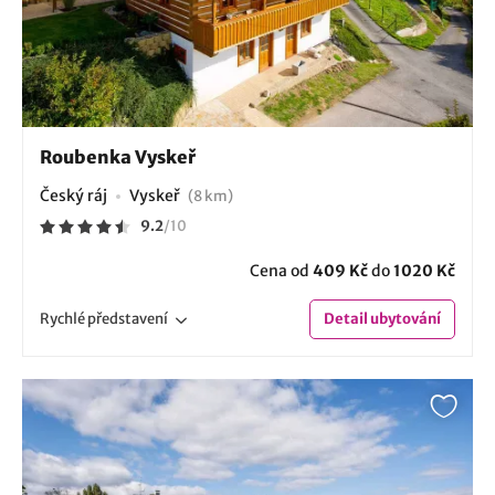
Roubenka Vyskeř
Český ráj
Vyskeř
(8 km)
9.2
/
10
Cena od
409 Kč
do
1020 Kč
Rychlé
představení
Detail
ubytování