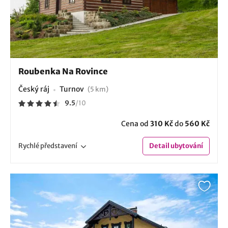
Roubenka Na Rovince
Český ráj
Turnov
(5 km)
9.5
/
10
Cena od
310 Kč
do
560 Kč
Rychlé
představení
Detail
ubytování