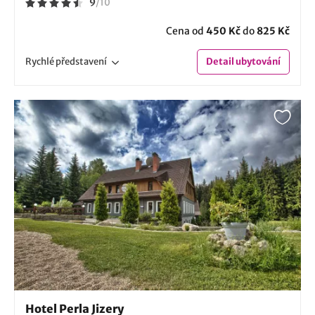
9
/
10
Cena od
450 Kč
do
825 Kč
Rychlé
představení
Detail
ubytování
Hotel Perla Jizery