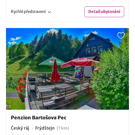
Rychlé
představení
Detail
ubytování
Penzion Bartošova Pec
Český ráj
Frýdštejn
(7 km)