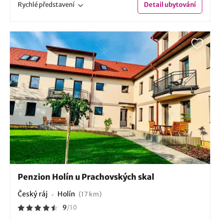
Rychlé
představení
Detail
ubytování
Penzion Holín u Prachovských skal
Český ráj
Holín
(17 km)
9
/
10