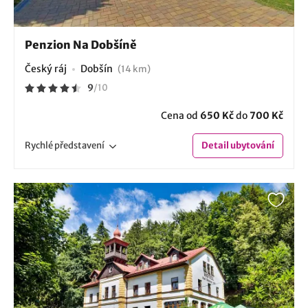
Penzion Na Dobšíně
Český ráj
Dobšín
(14 km)
9
/
10
Cena od
650 Kč
do
700 Kč
Rychlé
představení
Detail
ubytování