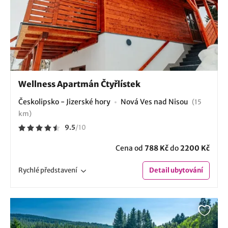
Wellness Apartmán Čtyřlístek
Českolipsko - Jizerské hory
Nová Ves nad Nisou
(15
km)
9.5
/
10
Cena od
788 Kč
do
2200 Kč
Rychlé
představení
Detail
ubytování