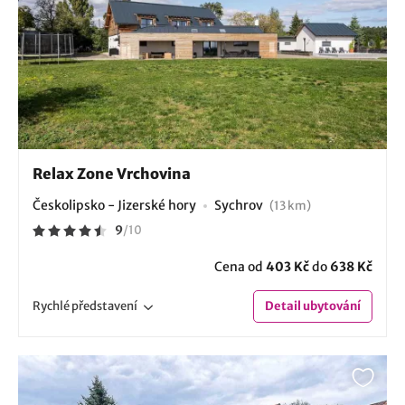
Relax Zone Vrchovina
Českolipsko - Jizerské hory
Sychrov
(13 km)
9
/
10
Cena od
403 Kč
do
638 Kč
Rychlé
představení
Detail
ubytování