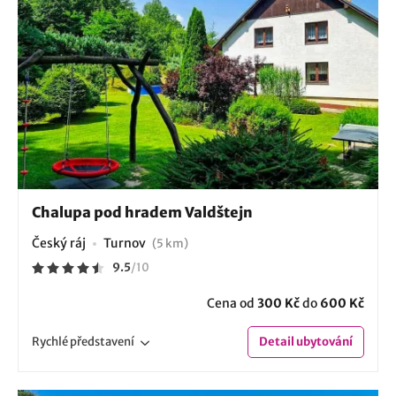
Chalupa pod hradem Valdštejn
Český ráj
Turnov
(5 km)
9.5
/
10
Cena od
300 Kč
do
600 Kč
Rychlé
představení
Detail
ubytování