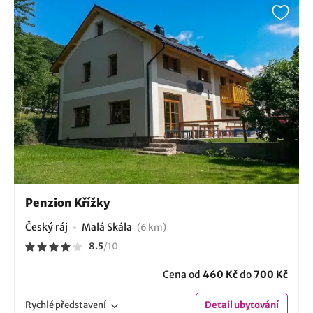
Penzion Křížky
Český ráj
Malá Skála
(6 km)
8.5
/
10
Cena od
460 Kč
do
700 Kč
Rychlé
představení
Detail
ubytování