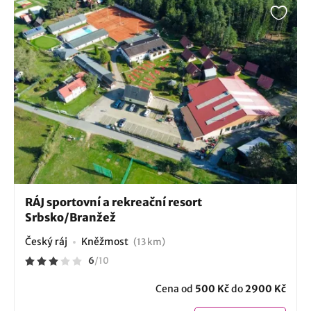
RÁJ sportovní a rekreační resort
Srbsko/Branžež
Český ráj
Kněžmost
(13 km)
6
/
10
Cena od
500 Kč
do
2900 Kč