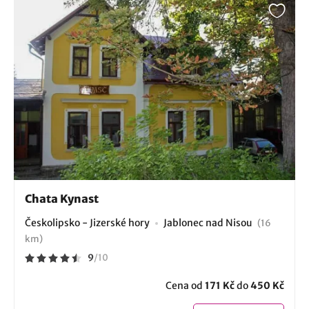
Chata Kynast
Českolipsko - Jizerské hory
Jablonec nad Nisou
(16
km)
9
/
10
Cena od
171 Kč
do
450 Kč