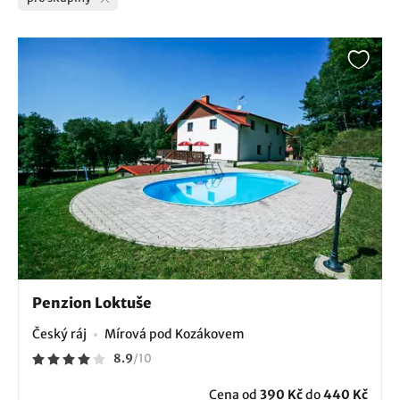
Penzion Loktuše
Český ráj
Mírová pod Kozákovem
8.9
/
10
Cena od
390 Kč
do
440 Kč