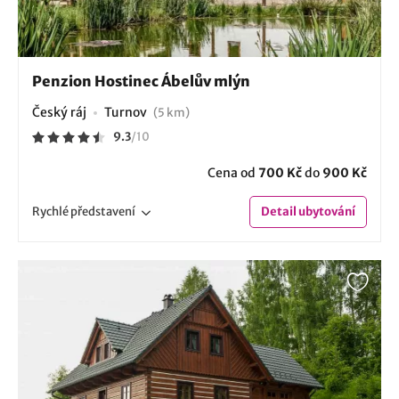
Penzion Hostinec Ábelův mlýn
Český ráj
Turnov
(5 km)
9.3
/
10
Cena od
700 Kč
do
900 Kč
Rychlé
představení
Detail
ubytování