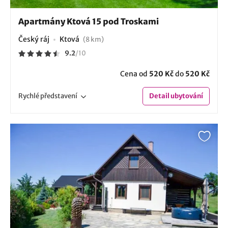
Apartmány Ktová 15 pod Troskami
Český ráj
Ktová
(8 km)
9.2
/
10
Cena od
520 Kč
do
520 Kč
Rychlé
představení
Detail
ubytování