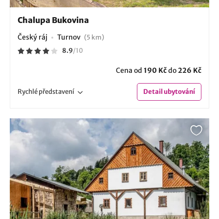
Chalupa Bukovina
Český ráj
Turnov
(5 km)
8.9
/
10
Cena od
190 Kč
do
226 Kč
Rychlé
představení
Detail
ubytování