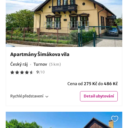
Apartmány Šimákova vila
Český ráj
Turnov
(5 km)
9
/
10
Cena od
275 Kč
do
486 Kč
Rychlé
představení
Detail
ubytování