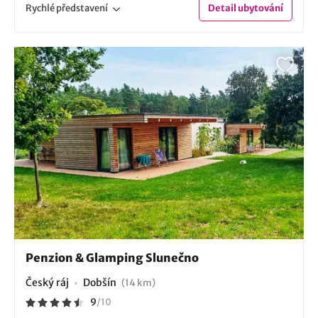
Rychlé
představení
Detail
ubytování
Penzion & Glamping Slunečno
Český ráj
Dobšín
(14 km)
9
/
10