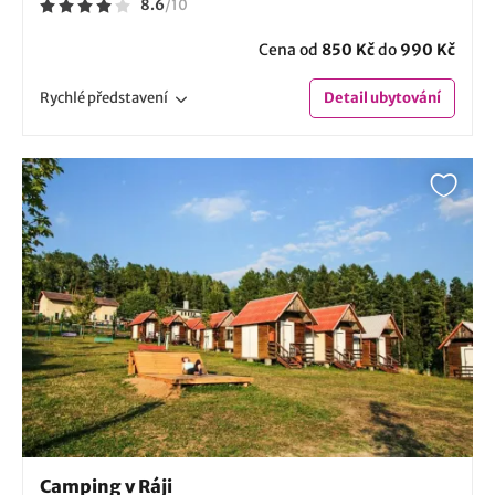
8.6
/
10
Cena od
850 Kč
do
990 Kč
Rychlé
představení
Detail
ubytování
Camping v Ráji