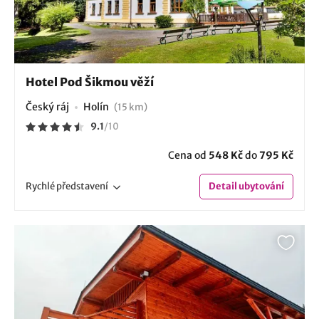
Hotel Pod Šikmou věží
Český ráj
Holín
(15 km)
9.1
/
10
Cena od
548 Kč
do
795 Kč
Rychlé
představení
Detail
ubytování