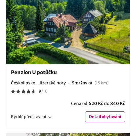
Penzion U potůčku
Českolipsko - Jizerské hory
Smržovka
(15 km)
9
/
10
Cena od
620 Kč
do
840 Kč
Rychlé
představení
Detail
ubytování