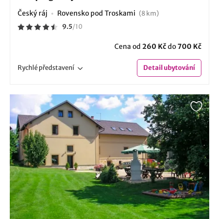
Český ráj
Rovensko pod Troskami
(8 km)
9.5
/
10
Cena od
260 Kč
do
700 Kč
Rychlé
představení
Detail
ubytování