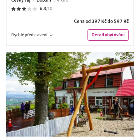
Český ráj
Dobšín
(14 km)
6.3
/
10
Cena od
397 Kč
do
597 Kč
Rychlé
představení
Detail
ubytování