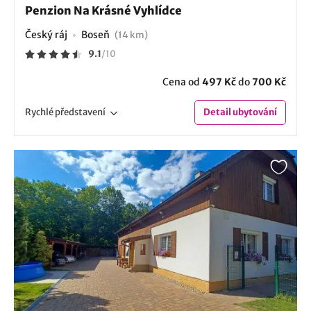
Penzion Na Krásné Vyhlídce
Český ráj
Boseň
(14 km)
9.1
/
10
Cena od
497 Kč
do
700 Kč
Rychlé
představení
Detail
ubytování