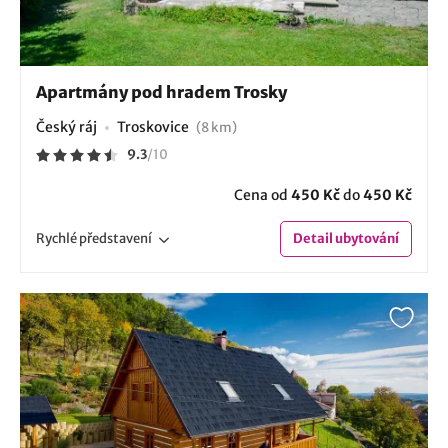
Apartmány pod hradem Trosky
Český ráj
Troskovice
(8 km)
9.3
/
10
Cena od
450 Kč
do
450 Kč
Rychlé
představení
Detail
ubytování