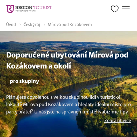
Úvod
Český ráj
Mírová pod Kozákovem
Doporučené ubytování Mírová pod
Kozákovem a okolí
pro skupiny
Plánujete dovolenou s velkou skupinou lidí v turistické
lokalitě Mírová pod Kozákovem a hledáte ideální místo pro
party přátel? U nás jste na správném místě! Nabízíme tipy
pobytů pro skupiny 12, 20, 25, 30, 40, 50, 70, 100 a více
Zobrazit více
osob. Můžete se ubytovat kdekoliv, od útulných penzionů,
stylových hotelů až po prostorné chaty a chalupy. Užijte si