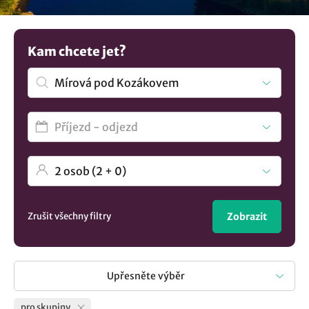
společné chvíle s přáteli nebo kolegy. Zajímavá vás
kompletní seznam
ubytování v lokalitě Mírová pod
Kozákovem
.? U nás si vyberete.
Kam chcete jet?
Zrušit všechny filtry
Zobrazit
Upřesněte výběr
pro skupiny