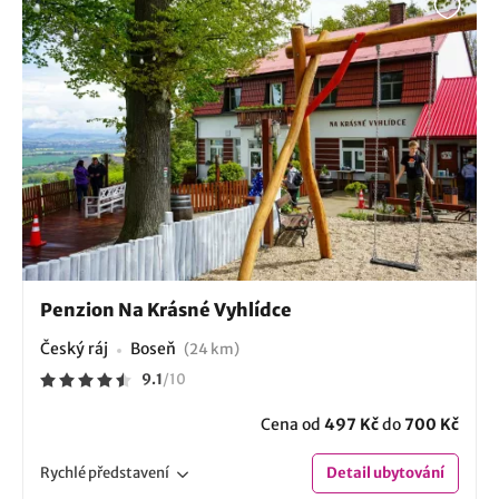
Penzion Na Krásné Vyhlídce
Český ráj
Boseň
(24 km)
9.1
/
10
Cena od
497 Kč
do
700 Kč
Rychlé
představení
Detail
ubytování