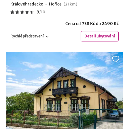
Královéhradecko
Hořice
(21 km)
9
/
10
Cena od
738 Kč
do
2490 Kč
Rychlé
představení
Detail
ubytování