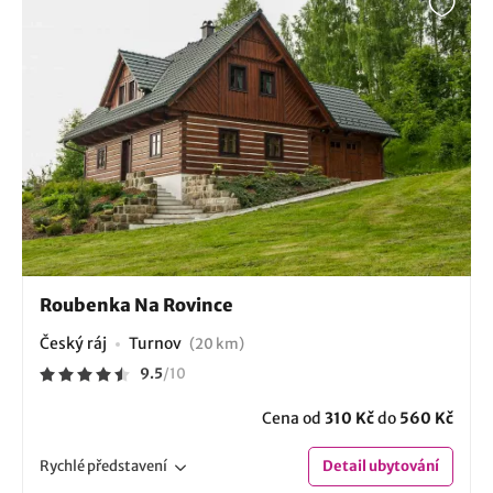
Roubenka Na Rovince
Český ráj
Turnov
(20 km)
9.5
/
10
Cena od
310 Kč
do
560 Kč
Rychlé
představení
Detail
ubytování