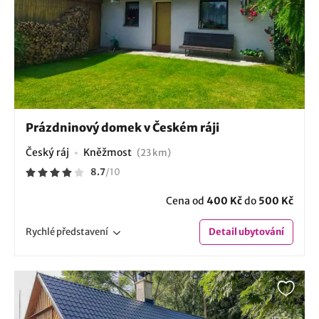
Prázdninový domek v Českém ráji
Český ráj
Kněžmost
(23 km)
8.7
/
10
Cena od
400 Kč
do
500 Kč
Rychlé
představení
Detail
ubytování