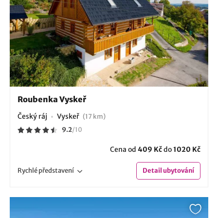
Roubenka Vyskeř
Český ráj
Vyskeř
(17 km)
9.2
/
10
Cena od
409 Kč
do
1020 Kč
Rychlé
představení
Detail
ubytování