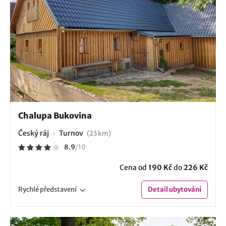
Chalupa Bukovina
Český ráj
Turnov
(23 km)
8.9
/
10
Cena od
190 Kč
do
226 Kč
Rychlé
představení
Detail
ubytování