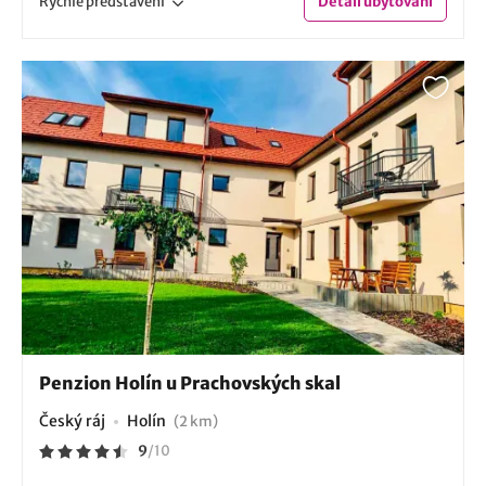
Rychlé
představení
Detail
ubytování
Penzion Holín u Prachovských skal
Český ráj
Holín
(2 km)
9
/
10