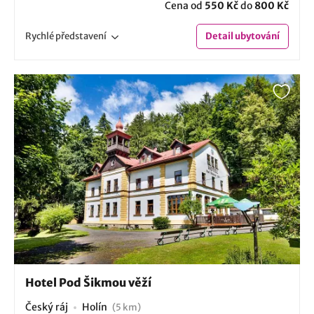
Cena od
550 Kč
do
800 Kč
Rychlé
představení
Detail
ubytování
Hotel Pod Šikmou věží
Český ráj
Holín
(5 km)