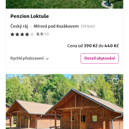
Penzion Loktuše
Český ráj
Mírová pod Kozákovem
(19 km)
8.9
/
10
Cena od
390 Kč
do
440 Kč
Rychlé
představení
Detail
ubytování