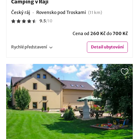
Camping v Ráji
Český ráj
Rovensko pod Troskami
(11 km)
9.5
/
10
Cena od
260 Kč
do
700 Kč
Rychlé
představení
Detail
ubytování