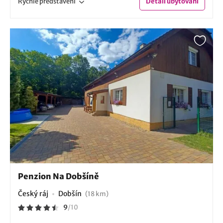
Rychlé
představení
Detail
ubytování
Penzion Na Dobšíně
Český ráj
Dobšín
(18 km)
9
/
10