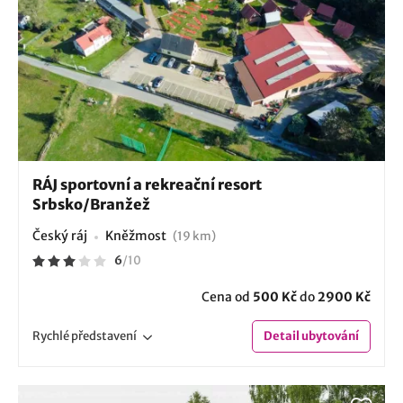
RÁJ sportovní a rekreační resort
Srbsko/Branžež
Český ráj
Kněžmost
(19 km)
6
/
10
Cena od
500 Kč
do
2900 Kč
Rychlé
představení
Detail
ubytování