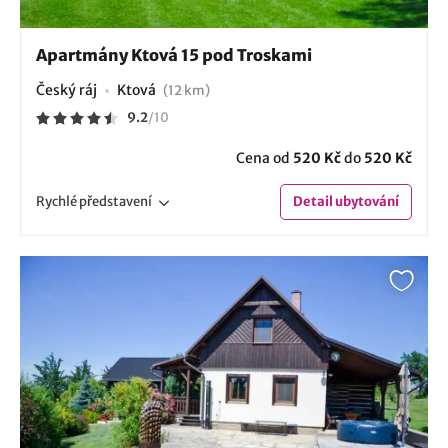
Apartmány Ktová 15 pod Troskami
Český ráj
Ktová
(12 km)
9.2
/
10
Cena od
520 Kč
do
520 Kč
Rychlé
představení
Detail
ubytování