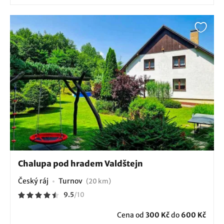
Chalupa pod hradem Valdštejn
Český ráj
Turnov
(20 km)
9.5
/
10
Cena od
300 Kč
do
600 Kč