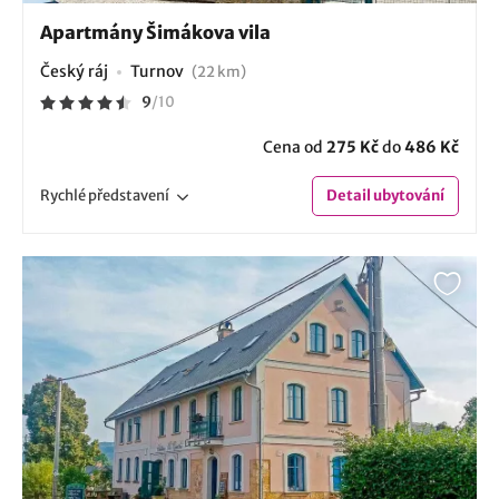
Apartmány Šimákova vila
Český ráj
Turnov
(22 km)
9
/
10
Cena od
275 Kč
do
486 Kč
Rychlé
představení
Detail
ubytování