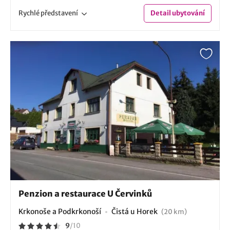
Rychlé
představení
Detail
ubytování
Penzion a restaurace U Červinků
Krkonoše a Podkrkonoší
Čistá u Horek
(20 km)
9
/
10