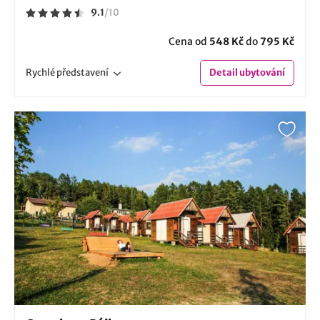
9.1
/
10
Cena od
548 Kč
do
795 Kč
Rychlé
představení
Detail
ubytování