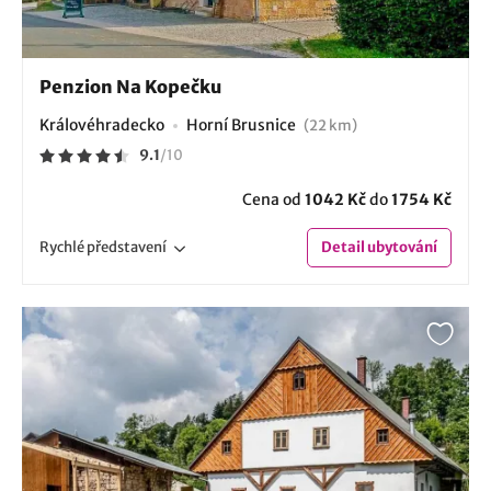
Penzion Na Kopečku
Královéhradecko
Horní Brusnice
(22 km)
9.1
/
10
Cena od
1042 Kč
do
1754 Kč
Rychlé
představení
Detail
ubytování