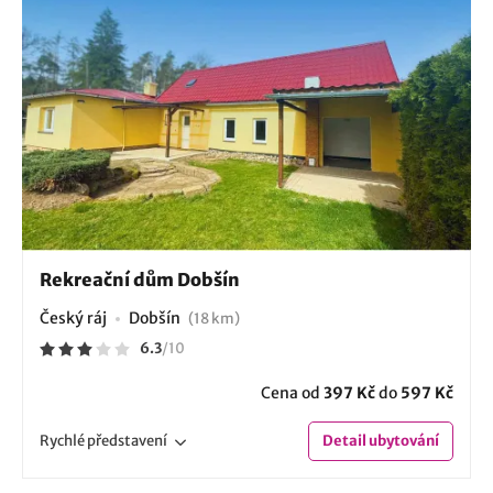
Rekreační dům Dobšín
Český ráj
Dobšín
(18 km)
6.3
/
10
Cena od
397 Kč
do
597 Kč
Rychlé
představení
Detail
ubytování