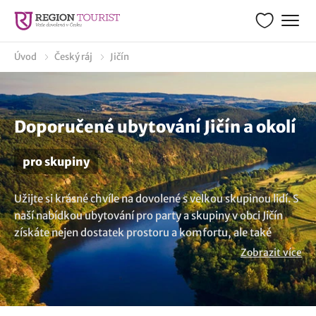
Úvod
Český ráj
Jičín
Doporučené ubytování Jičín a okolí
pro skupiny
Užijte si krásné chvíle na dovolené s velkou skupinou lidí. S
naší nabídkou ubytování pro party a skupiny v obci Jičín
získáte nejen dostatek prostoru a komfortu, ale také
možnost pořádání společenských akcí. Koukněte se na
Zobrazit více
tato ubytování, která pohodlně ubytují skupiny o velikosti
10, 15, 20, 25, 30, 45, 50, 60, 70 osob a více. Nabízená
zařízení splní vaše nároky a představy. Pro výpis všech