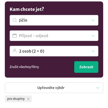
možností koukněte na
ubytování v lokalitě Jičín
. a máte
vybráno.
Kam chcete jet?
Zrušit všechny filtry
Zobrazit
Upřesněte výběr
pro skupiny