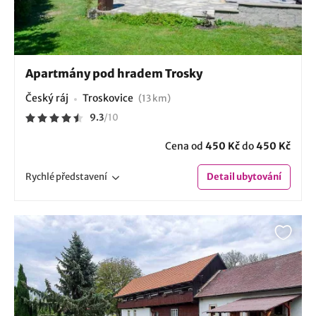
Apartmány pod hradem Trosky
Český ráj
Troskovice
(13 km)
9.3
/
10
Cena od
450 Kč
do
450 Kč
Rychlé
představení
Detail
ubytování