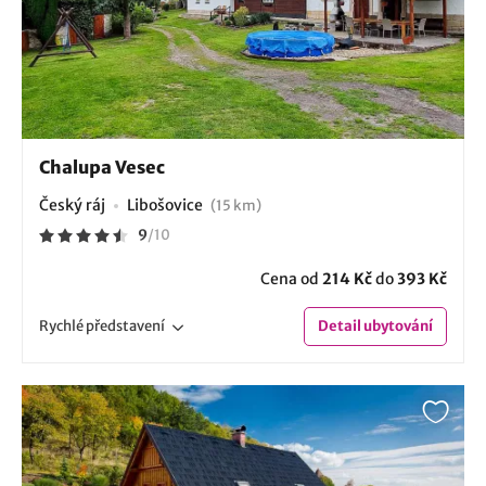
Chalupa Vesec
Český ráj
Libošovice
(15 km)
9
/
10
Cena od
214 Kč
do
393 Kč
Rychlé
představení
Detail
ubytování