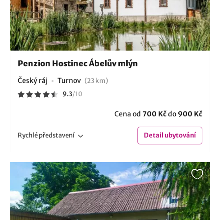
Penzion Hostinec Ábelův mlýn
Český ráj
Turnov
(23 km)
9.3
/
10
Cena od
700 Kč
do
900 Kč
Rychlé
představení
Detail
ubytování