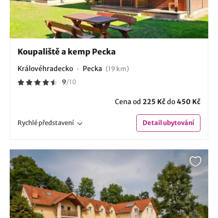
Koupaliště a kemp Pecka
Královéhradecko
Pecka
(19 km)
9
/
10
Cena od
225 Kč
do
450 Kč
Rychlé
představení
Detail
ubytování