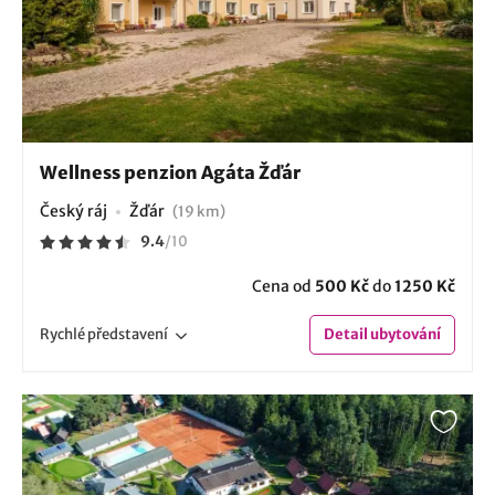
Wellness penzion Agáta Žďár
Český ráj
Žďár
(19 km)
9.4
/
10
Cena od
500 Kč
do
1250 Kč
Rychlé
představení
Detail
ubytování