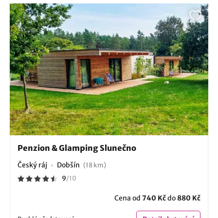
Penzion & Glamping Slunečno
Český ráj
Dobšín
(18 km)
9
/
10
Cena od
740 Kč
do
880 Kč