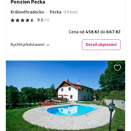
Penzion Pecka
Královéhradecko
Pecka
(19 km)
9.5
/
10
Cena od
458 Kč
do
667 Kč
Rychlé
představení
Detail
ubytování